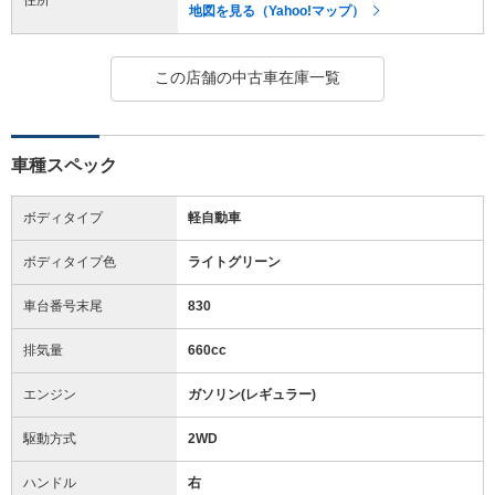
地図を見る（Yahoo!マップ）
この店舗の中古車在庫一覧
車種スペック
ボディタイプ
軽自動車
ボディタイプ色
ライトグリーン
車台番号末尾
830
排気量
660cc
エンジン
ガソリン(レギュラー)
駆動方式
2WD
ハンドル
右