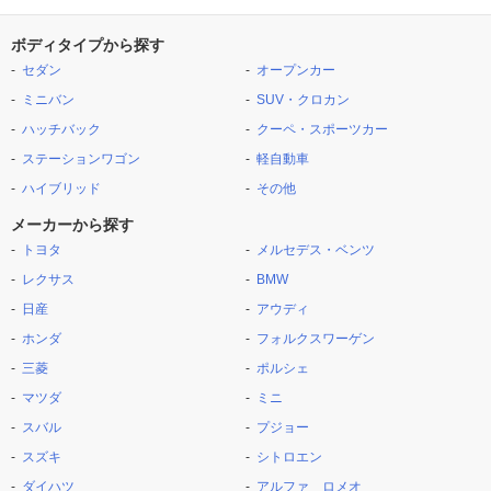
ボディタイプから探す
セダン
オープンカー
ミニバン
SUV・クロカン
ハッチバック
クーペ・スポーツカー
ステーションワゴン
軽自動車
ハイブリッド
その他
メーカーから探す
トヨタ
メルセデス・ベンツ
レクサス
BMW
日産
アウディ
ホンダ
フォルクスワーゲン
三菱
ポルシェ
マツダ
ミニ
スバル
プジョー
スズキ
シトロエン
ダイハツ
アルファ ロメオ