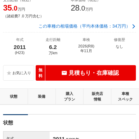
35
28
.0
.0
万円
万円
（諸経費7 .0 万円含む）
この車種の相場価格（平均本体価格：34万円）
年式
走行距離
車検
修復歴
2011
6.2
2026(R8)
なし
年11月
(H23)
万km
無
見積もり・在庫確認
料
購入
販売店
車種
状態
装備
プラン
情報
スペック
状態
2011
年式