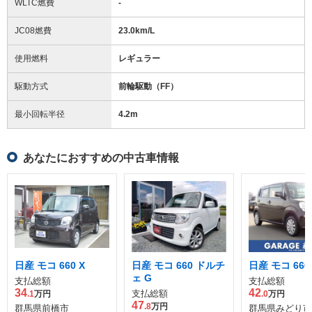
WLTC燃費
-
JC08燃費
23.0km/L
使用燃料
レギュラー
駆動方式
前輪駆動（FF）
最小回転半径
4.2
m
あなたにおすすめの中古車情報
日産 モコ 660 X
日産 モコ 660 ドルチ
日産 モコ 660
ェ G
支払総額
支払総額
34
42
支払総額
.1
万円
.0
万円
47
.8
万円
群馬県前橋市
群馬県みどり市