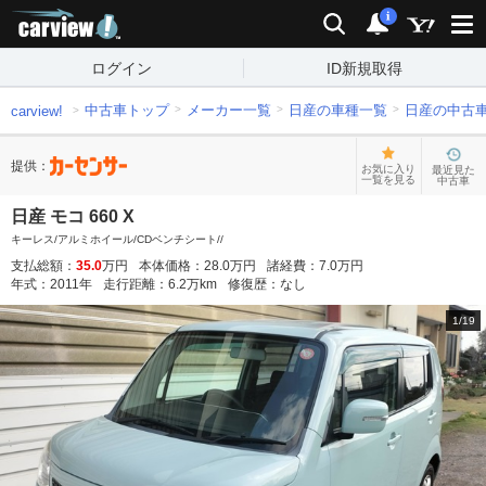
carview!
検索
通知
i
ログイン
ID新規取得
中古車トップ
メーカー一覧
日産の車種一覧
日産の中古
carview!
提供：
お気に入り
最近見た
一覧を見る
中古車
日産 モコ 660 X
キーレス/アルミホイール/CDベンチシート//
支払総額：
35.0
万円
本体価格：
28.0
万円
諸経費：
7.0
万円
年式：
2011
年
走行距離：
6.2
万km
修復歴：
なし
1
/
19