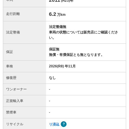
(H23)
年
6.2
走行距離
万km
法定整備無
法定整備
車両の状態については販売店にご確認くださ
い。
保証無
保証
無償・有償保証とも無となります。
車検
2026(R8) 年11月
修復歴
なし
ワンオーナー
-
正規輸入車
-
禁煙車
-
リサイクル
リ済込