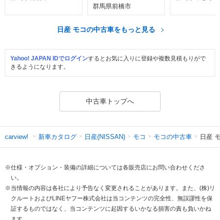
群馬県前橋市
日産 モコの中古車をもっと見る
Yahoo! JAPAN IDでログイン
するとお気に入りに登録や複数見積もりがで
きるようになります。
中古車トップへ
新車カタログ
日産(NISSAN)
モコ
モコの中古車
日産 
carview!
※仕様・オプション・装備の詳細については各販売店にお問い合わせくださ
い。
※当情報の内容は各社により予告なく変更されることがあります。また、(株)リ
クルートおよびLINEヤフー株式会社は当コンテンツの完全性、無誤謬性を保
証するものではなく、当コンテンツに起因するいかなる損害の責も負いかね
ます。