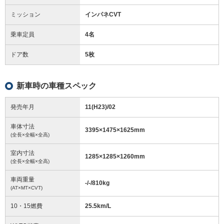
ミッション
インパネCVT
乗車定員
4名
ドア数
5枚
新車時の車種スペック
発売年月
11(H23)/02
車体寸法
3395
×
1475
×
1625
mm
(全長×全幅×全高)
室内寸法
1285
×
1285
×
1260
mm
(全長×全幅×全高)
車両重量
-/-/810
kg
(AT×MT×CVT)
10・15燃費
25.5km/L