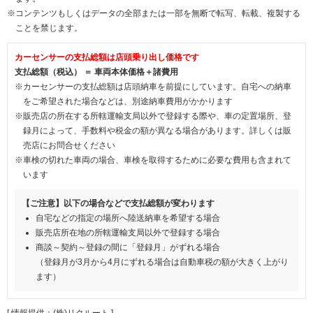
※コンテンツもしくはデータの全部または一部を無断で転写、転載、複製する
ことを禁じます。
カーセンサーの支払総額は店頭乗り出し価格です
支払総額（税込） ＝ 車両本体価格＋諸費用
※カーセンサーの支払総額は店頭納車を前提にしています。自宅への納車
をご希望された場合などは、別途納車費用がかかります
※販売店の所在する所轄運輸支局以外で登録する際や、車の定置場所、登
録月によって、手数料や税金の額が異なる場合があります。詳しくは販
売店にお問合せください
※車検の切れた車両の場合、車検を取得するために必要な費用も含まれて
います
【ご注意】以下の場合などで支払総額が変わります
自宅などの指定の場所へ陸送納車を希望する場合
販売店所在地の所轄運輸支局以外で登録する場合
商談～契約～登録の間に「登録月」がずれる場合
（登録月が3月から4月にずれる場合は自動車税の額が大きく上がり
ます）
[ 情報提供：(株)リクルート ]