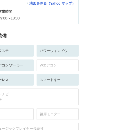
地図を見る（Yahoo!マップ）
営業時間
09:00〜18:00
装備
ワステ
パワーウィンドウ
アコン/クーラー
Wエアコン
ーレス
スマートキー
ーナビ
/-
-
後席モニター
ュージックプレイヤー接続可