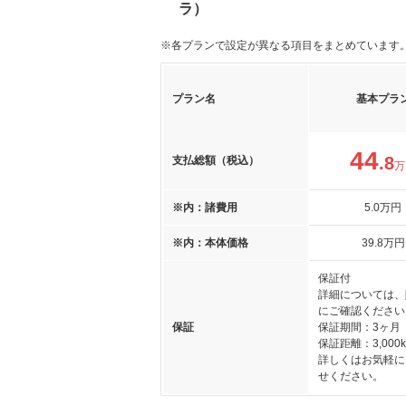
ラ）
※各プランで設定が異なる項目をまとめています
プラン名
基本プラ
44
.8
支払総額（税込）
万
※内：諸費用
5
.0
万円
※内：本体価格
39
.8
万円
保証付
詳細については、
にご確認ください
保証
保証期間：3ヶ月
保証距離：3,000
詳しくはお気軽に
せください。