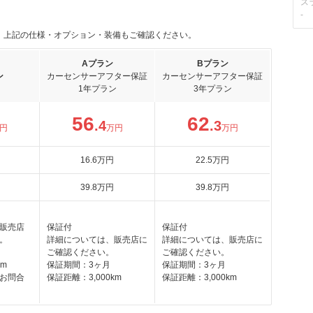
ス
-
。上記の仕様・オプション・装備もご確認ください。
Aプラン
Bプラン
ン
カーセンサーアフター保証
カーセンサーアフター保証
1年プラン
3年プラン
56
62
.4
.3
円
万円
万円
16
.6
万円
22
.5
万円
39
.8
万円
39
.8
万円
販売店
保証付
保証付
。
詳細については、販売店に
詳細については、販売店に
ご確認ください。
ご確認ください。
km
保証期間：3ヶ月
保証期間：3ヶ月
お問合
保証距離：3,000km
保証距離：3,000km