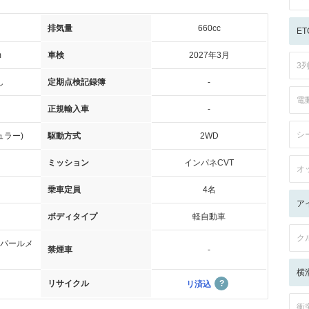
排気量
660cc
ET
m
車検
2027年3月
3
し
定期点検記録簿
-
電
正規輸入車
-
シ
ュラー)
駆動方式
2WD
ミッション
インパネCVT
オ
乗車定員
4名
ア
ボディタイプ
軽自動車
ク
パールメ
禁煙車
-
横
リサイクル
リ済込
衝