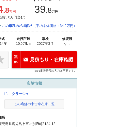
4
39
.8
.8
万円
万円
経費5.0万円含む）
この車種の相場価格
（平均本体価格：34.2万円）
年式
走行距離
車検
修復歴
014年
10.9万km
2027年3月
なし
無
見積もり・在庫確認
料
※お電話番号の入力は不要です。
店舗情報
r life クラージュ
この店舗の中古車在庫一覧
住所
鹿児島県鹿児島市五ヶ別府町3184-13