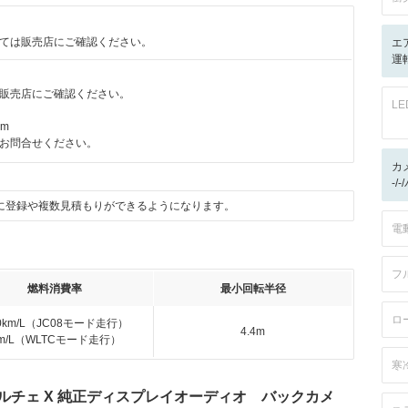
ては販売店にご確認ください。
エ
運
販売店にご確認ください。
L
km
お問合せください。
カ
-/
に登録や複数見積もりができるようになります。
電
フ
燃料消費率
最小回転半径
ロ
.0km/L（JC08モード走行）
4.4m
km/L（WLTCモード走行）
寒
 ドルチェ X 純正ディスプレイオーディオ バックカメ