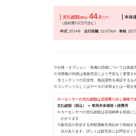
44
支払総額
.8
本体
万円
(税込)
（諸経費5.0万円含む）
年式
2014年
走行距離
10.9万km
車検
202
※仕様・オプション・装備の詳細については各販
※当情報の内容は各販売店により予告なく変更され
当コンテンツの完全性、無誤謬性を保証するも
※コンテンツもしくはデータの全部または一部を
カーセンサーの支払総額は店頭乗り出し価格で
支払総額（税込） ＝ 車両本体価格＋諸費用
※カーセンサーの支払総額は店頭納車を前提に
かかります
※販売店の所在する所轄運輸支局以外で登録す
合があります。詳しくは販売店にお問合せく