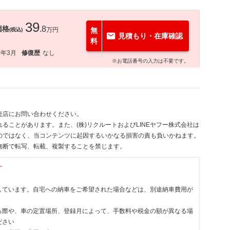
39
価格
.8
万円
無
(税込)
見積もり・在庫確認
料
7年3月
修復歴
なし
※お電話番号の入力は不要です。
売店にお問い合わせください。
ることがあります。また、(株)リクルートおよびLINEヤフー株式会社は
のではなく、当コンテンツに起因するいかなる損害の責も負いかねます。
無断で転写、転載、複製することを禁じます。
す
しています。自宅への納車をご希望された場合などは、別途納車費用が
る際や、車の定置場所、登録月によって、手数料や税金の額が異なる場
ださい