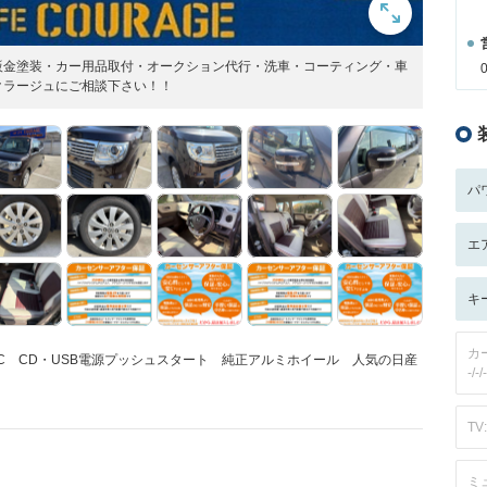
鈑金塗装・カー用品取付・オークション代行・洗車・コーティング・車
クラージュにご相談下さい！！
パ
エ
キ
カ
C CD・USB電源プッシュスタート 純正アルミホイール 人気の日産
-/-/-
TV:
ミ