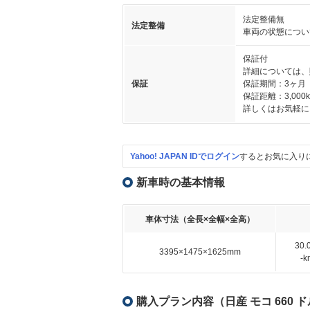
法定整備無
法定整備
車両の状態につい
保証付
詳細については、
保証
保証期間：3ヶ月
保証距離：3,000
詳しくはお気軽に
Yahoo! JAPAN IDでログイン
するとお気に入り
新車時の基本情報
車体寸法（全長×全幅×全高）
30
3395×1475×1625mm
-
購入プラン内容（日産 モコ 660