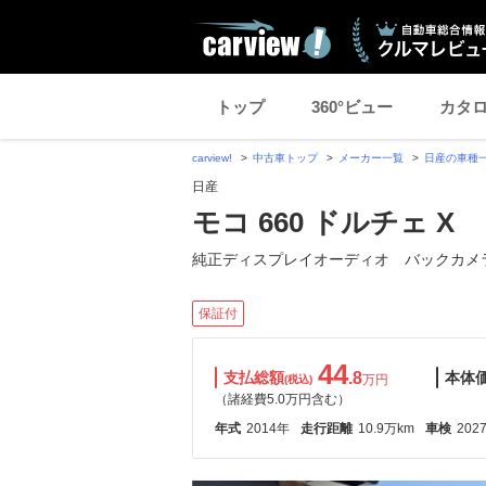
トップ
360°ビュー
カタ
carview!
中古車トップ
メーカー一覧
日産の車種
日産
モコ 660 ドルチェ X
純正ディスプレイオーディオ バックカメ
保証付
44
支払総額
.8
本体
万円
(税込)
（諸経費5.0万円含む）
年式
2014年
走行距離
10.9万km
車検
202