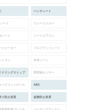
C
ベンチシート
列シート
ウォークスルー
動シート
シートエアコン
ートヒーター
フルフラットシート
ットマン
本革シート
イドリングストップ
障害物センサー
ルーズコントロール
ABS
滑り防止装置
盗難防止装置
突被害軽減ブレーキ
パーキングアシスト