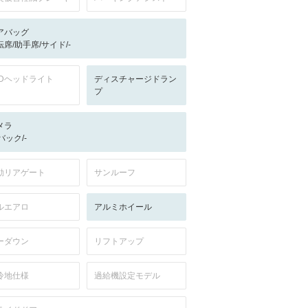
アバッグ
転席/助手席/サイド/-
EDヘッドライト
ディスチャージドラン
プ
メラ
-/バック/-
動リアゲート
サンルーフ
ルエアロ
アルミホイール
ーダウン
リフトアップ
冷地仕様
過給機設定モデル