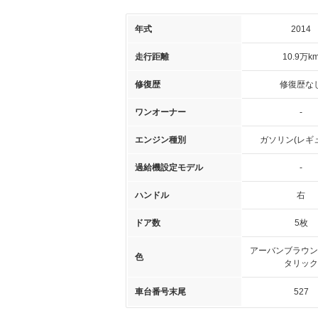
年式
2014
走行距離
10.9万k
修復歴
修復歴な
ワンオーナー
-
エンジン種別
ガソリン(レギ
過給機設定モデル
-
ハンドル
右
ドア数
5枚
アーバンブラウン
色
タリック
車台番号末尾
527