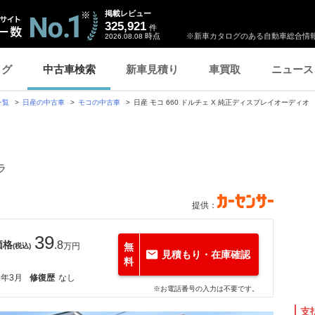
掲載レビュー
325,921
件
時点
※新車カタログのある自動車総合情報
2026.08.08
ログ
中古車検索
新車見積り
車買取
ニュース
一覧
日産の中古車
モコの中古車
日産 モコ 660 ドルチェ X 純正ディスプレイオーディ
ラ
提供：
39
価格
.8
万円
無
(税込)
見積もり・在庫確認
料
7年3月
修復歴
なし
※お電話番号の入力は不要です。
支