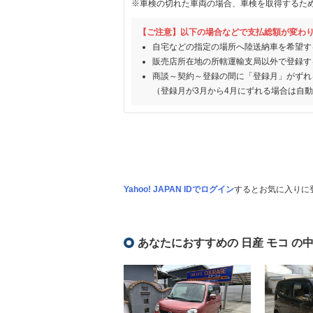
※車検の切れた車両の場合、車検を取得するた
【ご注意】以下の場合などで支払総額が変わ
自宅などの指定の場所へ陸送納車を希望す
販売店所在地の所轄運輸支局以外で登録す
商談～契約～登録の間に「登録月」がずれ
（登録月が3月から4月にずれる場合は自
Yahoo! JAPAN IDでログイン
するとお気に入りに
あなたにおすすめの 日産 モコ の