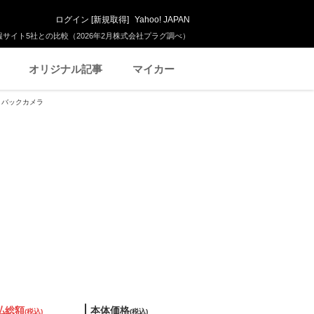
ログイン
[
新規取得
]
Yahoo! JAPAN
サイト5社との比較（2026年2月株式会社プラグ調べ）
オリジナル記事
マイカー
オ バックカメラ
払総額
本体価格
(税込)
(税込)