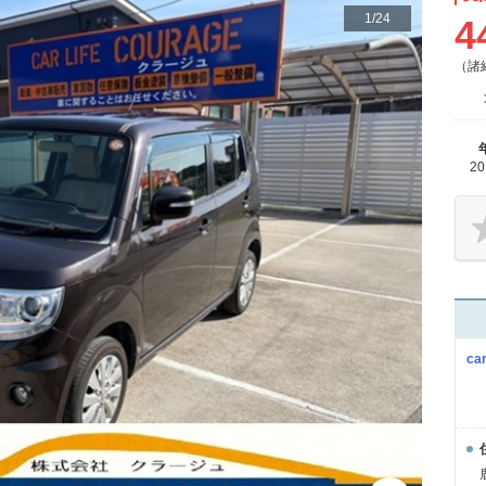
1
/
24
4
（諸
2
ca