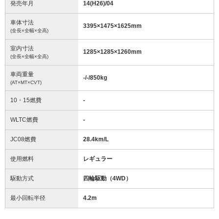
発売年月
14(H26)/04
車体寸法
3395
×
1475
×
1625
mm
(全長×全幅×全高)
室内寸法
1285
×
1285
×
1260
mm
(全長×全幅×全高)
車両重量
-/-/850
kg
(AT×MT×CVT)
10・15燃費
-
WLTC燃費
-
JC08燃費
28.4km/L
使用燃料
レギュラー
駆動方式
四輪駆動（4WD）
最小回転半径
4.2
m