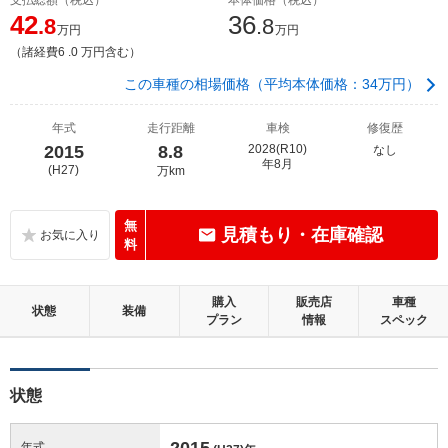
42
36
.8
.8
万円
万円
（諸経費6 .0 万円含む）
この車種の相場価格（平均本体価格：34万円）
年式
走行距離
車検
修復歴
2015
8.8
2028(R10)
なし
年8月
(H27)
万km
無
見積もり・在庫確認
料
購入
販売店
車種
状態
装備
プラン
情報
スペック
状態
2015
年式