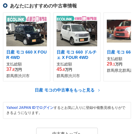
あなたにおすすめの中古車情報
日産 モコ 660 X FOU
日産 モコ 660 ドルチ
日産 モコ 660
R 4WD
ェ X FOUR 4WD
支払総額
29
支払総額
支払総額
.1
万円
37
45
.8
万円
.8
万円
群馬県北群馬郡
群馬県渋川市
群馬県渋川市
日産 モコの中古車をもっと見る
Yahoo! JAPAN IDでログイン
するとお気に入りに登録や複数見積もりがで
きるようになります。
中古車トップへ