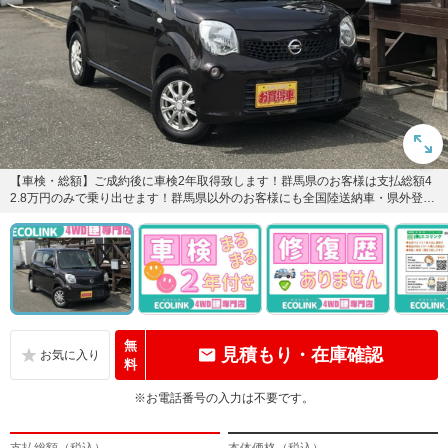
【車検・総額】ご成約後に車検2年取得致します！群馬県のお客様は支払総額4
2.8万円のみで乗り出せます！群馬県以外のお客様にも全国陸送納車・県外登録
を格安にて行っております...
無
見積もり・在庫確認
料
※お電話番号の入力は不要です。
支払総額（税込）
本体価格（税込）