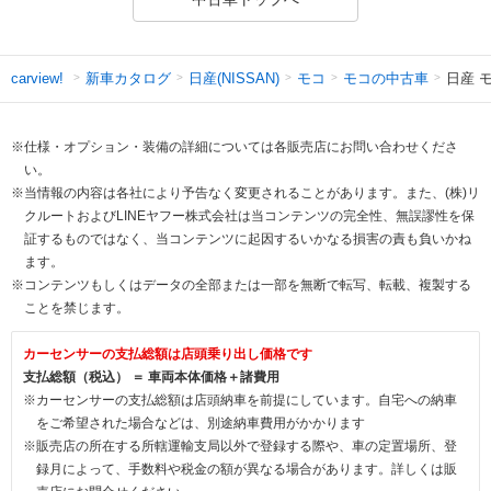
新車カタログ
日産(NISSAN)
モコ
モコの中古車
日産 モ
carview!
※仕様・オプション・装備の詳細については各販売店にお問い合わせくださ
い。
※当情報の内容は各社により予告なく変更されることがあります。また、(株)リ
クルートおよびLINEヤフー株式会社は当コンテンツの完全性、無誤謬性を保
証するものではなく、当コンテンツに起因するいかなる損害の責も負いかね
ます。
※コンテンツもしくはデータの全部または一部を無断で転写、転載、複製する
ことを禁じます。
カーセンサーの支払総額は店頭乗り出し価格です
支払総額（税込） ＝ 車両本体価格＋諸費用
※カーセンサーの支払総額は店頭納車を前提にしています。自宅への納車
をご希望された場合などは、別途納車費用がかかります
※販売店の所在する所轄運輸支局以外で登録する際や、車の定置場所、登
録月によって、手数料や税金の額が異なる場合があります。詳しくは販