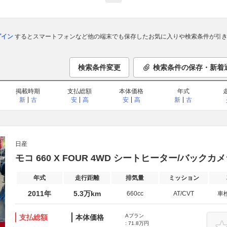
ログイン
するとスマートフォンなど他の端末でも保存したお気に入りや検索条件が引き
検索条件変更
検索条件の保存・新着
掲載時期
支払総額
本体価格
年式
新
古
安
高
安
高
新
古
日産
モコ 660 X FOUR 4WD シートヒーター/バックカ
年式
走行距離
排気量
ミッション
2011年
5.3万km
660cc
AT/CVT
車
Aプラン
支払総額
本体価格
: 71.8万円