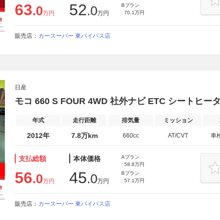
63
52
Bプラン
.0
.0
万円
万円
: 70.1万円
販売店：
カースーパー 東バイパス店
日産
モコ 660 S FOUR 4WD 社外ナビ ETC シートヒー
年式
走行距離
排気量
ミッション
2012年
7.8万km
660cc
AT/CVT
車
Aプラン
支払総額
本体価格
: 58.8万円
56
45
Bプラン
.0
.0
万円
万円
: 57.1万円
販売店：
カースーパー 東バイパス店