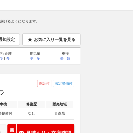
継げるようになります。
通知設定
お気に入り一覧を見る
走行距離
排気量
車検
少
多
少
多
長
短
保証付
法定整備付
メラ
車検
修復歴
販売地域
検整備付
なし
青森県
無