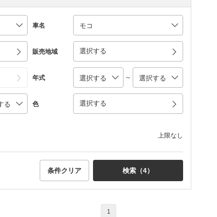
車名
選択する
販売地域
～
年式
選択する
色
上限なし
条件クリア
検索（
4
）
1