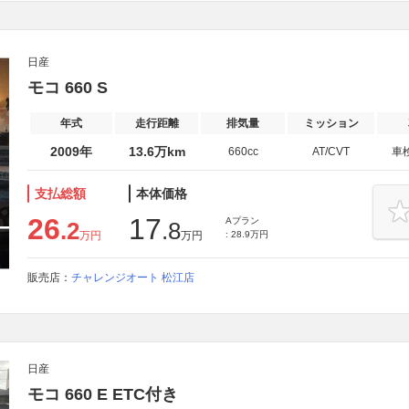
日産
モコ 660 S
年式
走行距離
排気量
ミッション
2009年
13.6万km
660cc
AT/CVT
車
支払総額
本体価格
26
17
Aプラン
.2
.8
万円
万円
: 28.9万円
販売店：
チャレンジオート 松江店
日産
モコ 660 E ETC付き