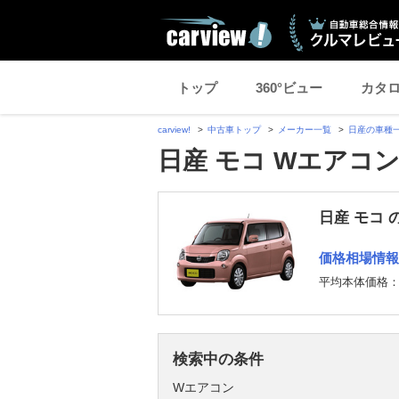
トップ
360°ビュー
カタ
carview!
中古車トップ
メーカー一覧
日産の車種
日産 モコ Wエアコ
日産 モコ 
価格相場情報
平均本体価格
検索中の条件
Wエアコン