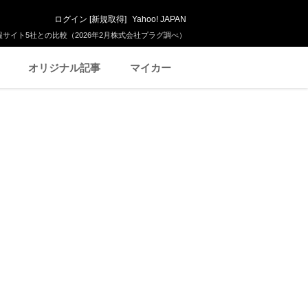
ログイン
[
新規取得
]
Yahoo! JAPAN
サイト5社との比較（2026年2月株式会社プラグ調べ）
オリジナル記事
マイカー