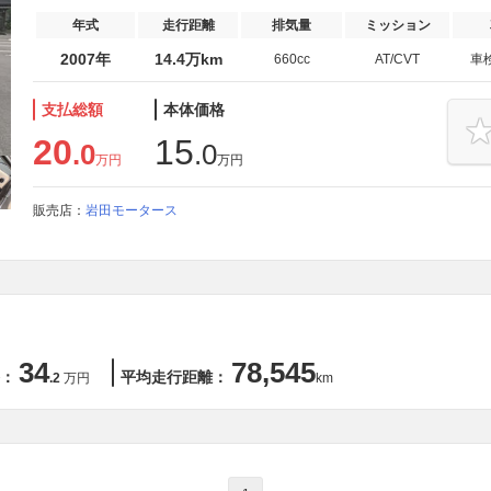
年式
走行距離
排気量
ミッション
2007年
14.4万km
660cc
AT/CVT
車
支払総額
本体価格
20
15
.0
.0
万円
万円
販売店：
岩田モータース
34
78,545
：
平均走行距離：
.2
万円
km