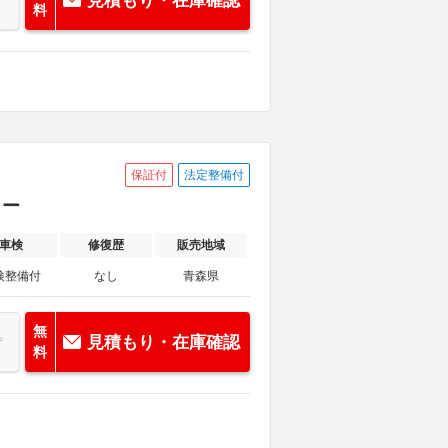
見積もり・在庫確認
料
保証付
法定整備付
ター
車検
修復歴
販売地域
検整備付
なし
青森県
無
見積もり・在庫確認
料