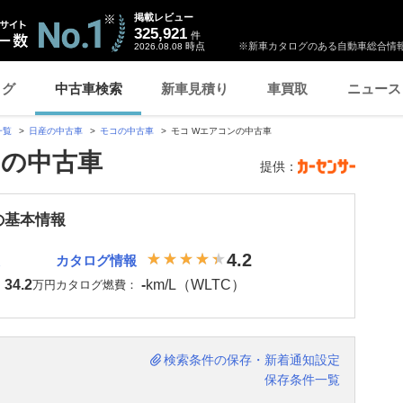
掲載レビュー
325,921
件
時点
※新車カタログのある自動車総合情報
2026.08.08
ログ
中古車検索
新車見積り
車買取
ニュース
一覧
日産の中古車
モコの中古車
モコ Wエアコンの中古車
ンの中古車
提供：
の基本情報
4.2
カタログ情報
34.2
-
km/L（WLTC）
：
万円
カタログ燃費：
検索条件の保存・新着通知設定
保存条件一覧