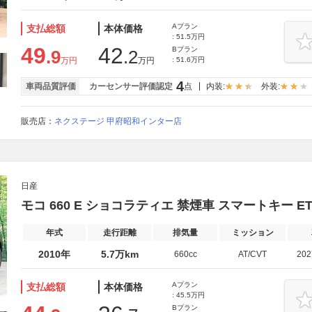
Aプラン
支払総額
本体価格
: 51.5万円
49
42
Bプラン
.9
.2
万円
万円
: 51.6万円
4
車両品質評価
カーセンサー評価認定
点
内装:
外装:
販売店：
ネクステージ 甲府昭和インター店
日産
モコ 660 E ショコラティエ 禁煙車 スマートキー E
年式
走行距離
排気量
ミッション
2010年
5.7万km
660cc
AT/CVT
20
Aプラン
支払総額
本体価格
: 45.5万円
Bプラン