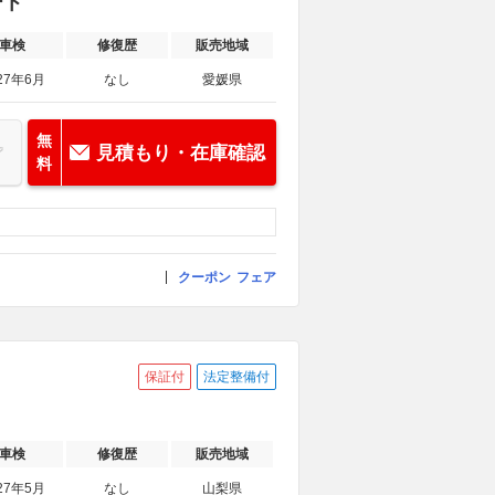
ート
車検
修復歴
販売地域
27年6月
なし
愛媛県
無
見積もり・在庫確認
料
クーポン
フェア
保証付
法定整備付
車検
修復歴
販売地域
27年5月
なし
山梨県