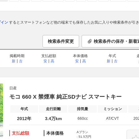
ログイン
するとスマートフォンなど他の端末でも保存したお気に入りや検索条件が引き
検索条件変更
検索条件の保存・新着
掲載時期
支払総額
本体価格
年式
新
古
安
高
安
高
新
古
日産
モコ 660 X 禁煙車 純正SDナビ スマートキー
年式
走行距離
排気量
ミッション
2012年
3.4万km
660cc
AT/CVT
20
Aプラン
支払総額
本体価格
: 51.5万円