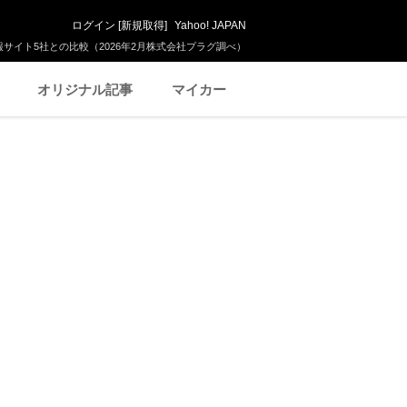
ログイン
[
新規取得
]
Yahoo! JAPAN
サイト5社との比較（2026年2月株式会社プラグ調べ）
オリジナル記事
マイカー