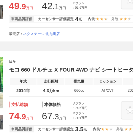
49
42
Bプラン
.9
.1
万円
万円
: 51.6万円
4
車両品質評価
カーセンサー評価認定
点
内装:
外装:
販売店：
ネクステージ 北九州店
日産
モコ 660 ドルチェ X FOUR 4WD ナビ シートヒー
年式
走行距離
排気量
ミッション
2014年
4.3万km
660cc
AT/CVT
20
Aプラン
支払総額
本体価格
: 76.5万円
74
67
Bプラン
.9
.3
万円
万円
: 76.6万円
3.5
車両品質評価
カーセンサー評価認定
点
内装:
外装: