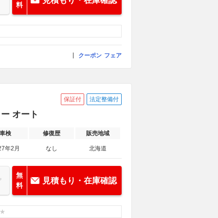
見積もり・在庫確認
料
クーポン
フェア
保証付
法定整備付
ター オート
車検
修復歴
販売地域
27年2月
なし
北海道
無
見積もり・在庫確認
料