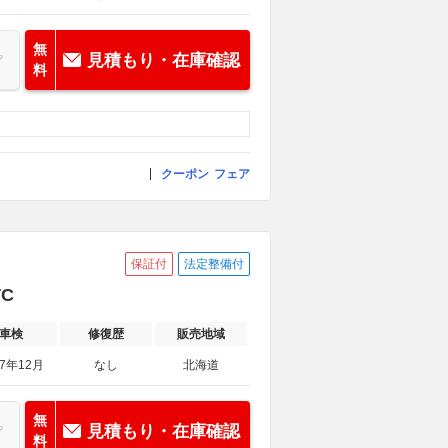
無
見積もり・在庫確認
料
クーポン
フェア
保証付
法定整備付
TC
車検
修復歴
販売地域
27年12月
なし
北海道
無
見積もり・在庫確認
料