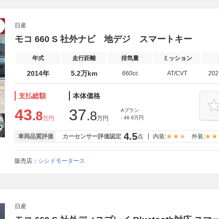
日産
モコ 660 S 社外ナビ 地デジ スマートキー
年式
走行距離
排気量
ミッション
2014年
5.2万km
660cc
AT/CVT
20
支払総額
本体価格
43
37
Aプラン
.8
.8
万円
万円
: 46.8万円
4.5
車両品質評価
カーセンサー評価認定
点
内装:
外装:
販売店：
シシドモータース
日産