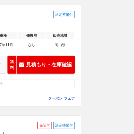
法定整備付
車検
修復歴
販売地域
27年11月
なし
岡山県
無
見積もり・在庫確認
料
クーポン
フェア
保証付
法定整備付