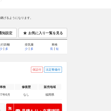
継げるようになります。
通知設定
お気に入り一覧を見る
走行距離
排気量
車検
少
多
少
多
長
短
保証付
法定整備付
車検
修復歴
販売地域
27年6月
なし
福岡県
無