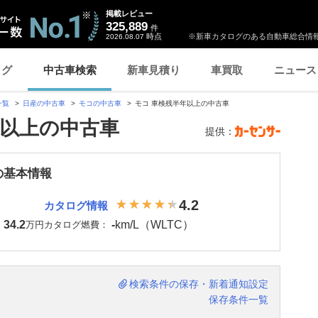
掲載レビュー
325,889
件
時点
※新車カタログのある自動車総合情報
2026.08.07
ログ
中古車検索
新車見積り
車買取
ニュース
一覧
日産の中古車
モコの中古車
モコ 車検残半年以上の中古車
年以上の中古車
提供：
の基本情報
4.2
カタログ情報
34.2
-
km/L（WLTC）
：
万円
カタログ燃費：
検索条件の保存・新着通知設定
保存条件一覧