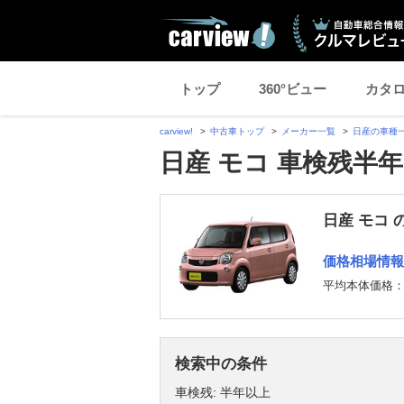
トップ
360°ビュー
カタ
carview!
中古車トップ
メーカー一覧
日産の車種
日産 モコ 車検残半
日産 モコ 
価格相場情報
平均本体価格
検索中の条件
車検残: 半年以上