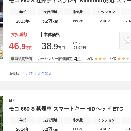
モコ 660 S 社外ディスプレイ Bluetooth対応 スマ
年式
走行距離
排気量
ミッション
2013年
5.2万km
660cc
AT/CVT
20
支払総額
本体価格
46
38
Aプラン
.9
.9
万円
万円
: 53.9万円
4
車両品質評価
カーセンサー評価認定
点
内装:
外装:
販売店：
リバティ 北久米店
日産
モコ 660 S 禁煙車 スマートキー HIDヘッド ETC
年式
走行距離
排気量
ミッション
2014年
5.2万km
660cc
AT/CVT
20