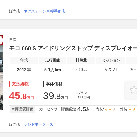
販売店：
ネクステージ 札幌手稲店
日産
モコ 660 S アイドリングストップ ディスプレイ
年式
走行距離
排気量
ミッション
2012年
5.1万km
660cc
AT/CVT
20
支払総額
本体価格
45
39
Aプラン
.8
.8
万円
万円
: 48.8万円
4.5
車両品質評価
カーセンサー評価認定
点
内装:
外装:
販売店：
シシドモータース