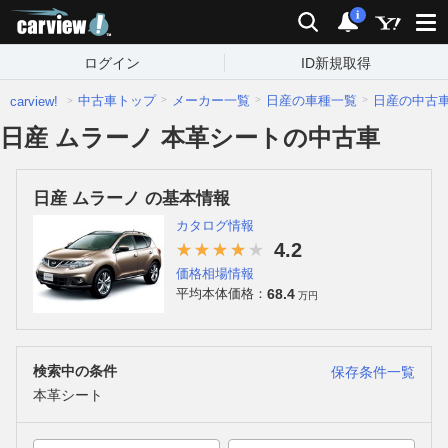
carview!
検索
通知
i
ログイン
ID新規取得
中古車トップ
メーカー一覧
日産の車種一覧
日産の中古
carview!
日産 ムラーノ 本革シートの中古車
日産 ムラーノ の基本情報
カタログ情報
4.2
価格相場情報
68.4
平均本体価格：
万円
検索中の条件
保存条件一覧
本革シート