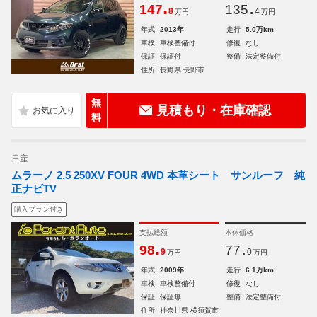
.
.
147
135
8
4
万円
万円
年式
2013年
走行
5.0万km
車検
車検整備付
修復
なし
保証
保証付
整備
法定整備付
住所
長野県 長野市
無
見積もり・在庫確認
料
日産
ムラーノ 2.5 250XV FOUR 4WD 本革シート サンルーフ 純
正ナビTV
購入プラン付き
支払総額
本体価格
.
.
98
77
9
0
万円
万円
年式
2009年
走行
6.1万km
車検
車検整備付
修復
なし
保証
保証無
整備
法定整備付
住所
神奈川県 横須賀市