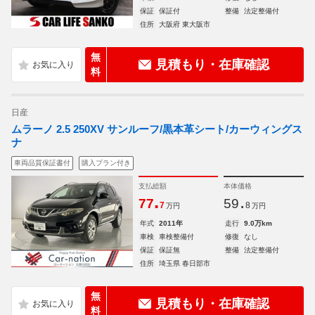
保証
保証付
整備
法定整備付
住所
大阪府 東大阪市
無
見積もり・在庫確認
料
日産
ムラーノ 2.5 250XV サンルーフ/黒本革シート/カーウィングス
ナ
車両品質保証書付
購入プラン付き
支払総額
本体価格
.
.
77
59
7
8
万円
万円
年式
2011年
走行
9.0万km
車検
車検整備付
修復
なし
保証
保証無
整備
法定整備付
住所
埼玉県 春日部市
無
見積もり・在庫確認
料