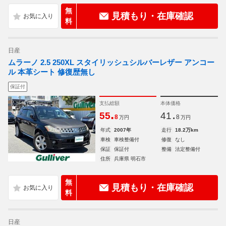
無
見積もり・在庫確認
料
日産
ムラーノ 2.5 250XL スタイリッシュシルバーレザー アンコー
ル 本革シート 修復歴無し
保証付
支払総額
本体価格
.
.
55
41
8
8
万円
万円
年式
2007年
走行
18.2万km
車検
車検整備付
修復
なし
保証
保証付
整備
法定整備付
住所
兵庫県 明石市
無
見積もり・在庫確認
料
日産