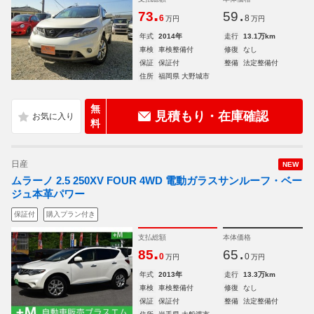
.
.
73
59
6
8
万円
万円
年式
2014年
走行
13.1万km
車検
車検整備付
修復
なし
保証
保証付
整備
法定整備付
住所
福岡県 大野城市
無
見積もり・在庫確認
料
日産
NEW
ムラーノ 2.5 250XV FOUR 4WD 電動ガラスサンルーフ・ベー
ジュ本革パワー
保証付
購入プラン付き
支払総額
本体価格
.
.
85
65
0
0
万円
万円
年式
2013年
走行
13.3万km
車検
車検整備付
修復
なし
保証
保証付
整備
法定整備付