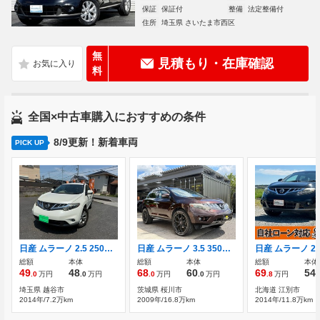
保証
保証付
整備
法定整備付
住所
埼玉県 さいたま市西区
無
見積もり・在庫確認
料
全国×中古車購入におすすめの条件
8/9更新！新着車両
PICK UP
日産 ムラーノ 2.5 250XL ユーザー買取車/バックカメラ/ETC/クルーズ
日産 ムラーノ 3.5 350XV FOUR 4WD サンルーフ 22インチAW 電動シート レザー
総額
本体
総額
本体
総額
本体
49
48
68
60
69
54
.0
万円
.0
万円
.0
万円
.0
万円
.8
万円
.
埼玉県 越谷市
茨城県 桜川市
北海道 江別市
2014年/7.2万km
2009年/16.8万km
2014年/11.8万km