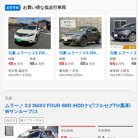
お買い得な低走行車両
おすすめ
日産 ムラーノ 2.5 250XL ユーザー買取車/バックカメラ/ETC/クルーズ
日産 ムラーノ 2.5 250XV ユーザー様買取車 ベージュ革シート 禁煙
総額
本体
総額
本体
総額
本体
49
48
58
50
64
49
.0
万円
.0
万円
.8
万円
.8
万円
.4
万円
.
埼玉県 越谷市
愛知県 一宮市
岐阜県 土岐市
2014年/7.2万km
2012年/8.6万km
2012年/7.9万km
日産
ムラーノ 3.5 350XV FOUR 4WD /HDDナビ/フルセグTV/黒革/
Wサンルーフ/ス
保証付
購入プラン付き
支払総額
本体価格
.
.