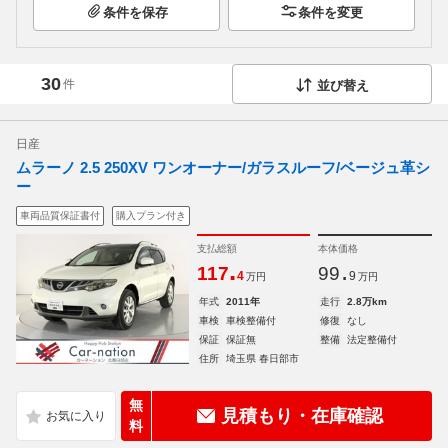
条件を保存
条件を変更
30
件
並び替え
日産
ムラーノ 2.5 250XV ワンオーナー/ガラスルーフ/ベージュ革シ
ー
車両品質保証書付
購入プラン付き
支払総額
本体価格
.
.
117
99
4
9
万円
万円
年式
2011年
走行
2.8万km
車検
車検整備付
修復
なし
保証
保証無
整備
法定整備付
住所
埼玉県 春日部市
無
見積もり・在庫確認
料