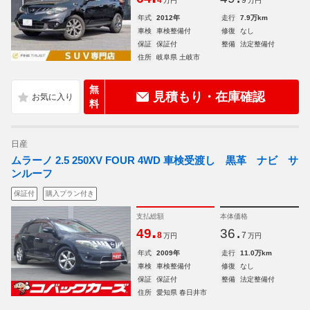
4
9
万円
万円
年式
2012年
走行
7.9万km
車検
車検整備付
修復
なし
保証
保証付
整備
法定整備付
住所
岐阜県 土岐市
無
見積もり・在庫確認
料
日産
ムラーノ 2.5 250XV FOUR 4WD 車検受渡し 黒革 ナビ サ
ンルーフ
保証付
購入プラン付き
支払総額
本体価格
.
.
49
36
8
7
万円
万円
年式
2009年
走行
11.0万km
車検
車検整備付
修復
なし
保証
保証付
整備
法定整備付
住所
愛知県 春日井市