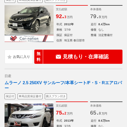
支払総額
本体価格
.
.
92
79
3
9
万円
万円
年式
2012年
走行
8.4万km
車検
'27/9
修復
なし
保証
保証付
整備
法定整備付
住所
埼玉県 春日部市
無
見積もり・在庫確認
料
日産
ムラーノ 2.5 250XV サンルーフ/本革シート/F・S・Rエアロパ
ー
保証付
車両品質保証書付
購入プラン付き
支払総額
本体価格
.
.
75
65
2
8
万円
万円
年式
2013年
走行
8.6万km
車検
'27/5
修復
なし