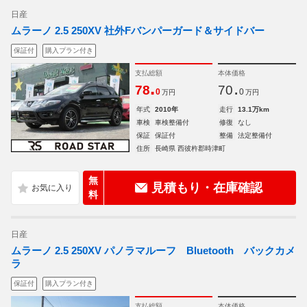
日産
ムラーノ 2.5 250XV 社外Fバンパーガード＆サイドバー
保証付
購入プラン付き
支払総額
本体価格
.
.
78
70
0
0
万円
万円
年式
2010年
走行
13.1万km
車検
車検整備付
修復
なし
保証
保証付
整備
法定整備付
住所
長崎県 西彼杵郡時津町
無
見積もり・在庫確認
料
日産
ムラーノ 2.5 250XV パノラマルーフ Bluetooth バックカメ
ラ
保証付
購入プラン付き
支払総額
本体価格