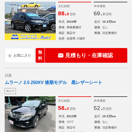
支払総額
本体価格
.
.
88
69
9
9
万円
万円
年式
2010年
走行
10.4万km
車検
車検整備付
修復
なし
保証
保証付
整備
法定整備付
住所
佐賀県 小城市
無
見積もり・在庫確認
料
日産
ムラーノ 2.5 250XV 後期モデル 黒レザーシート
保証付
支払総額
本体価格
.
.
58
52
0
0
万円
万円
年式
2012年
走行
10.5万km
車検
'27/7
修復
なし
保証
保証付
整備
法定整備付