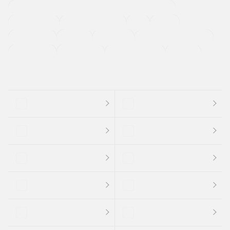
過給機設定モデル（ターボ・スーパーチャージャーなど)
ETC
CDプレーヤー
カーナビゲーション
禁煙車
法定整備付き
保証付き
エアバッグ
ディスチャージドランプ
支払総顔あり
クーポンあり
車両品質評価書付
新着車両