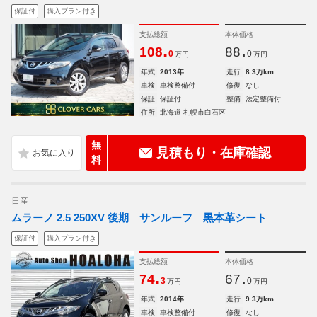
保証付
購入プラン付き
支払総額
本体価格
.
.
108
88
0
0
万円
万円
年式
2013年
走行
8.3万km
車検
車検整備付
修復
なし
保証
保証付
整備
法定整備付
住所
北海道 札幌市白石区
無
見積もり・在庫確認
料
日産
ムラーノ 2.5 250XV 後期 サンルーフ 黒本革シート
保証付
購入プラン付き
支払総額
本体価格
.
.
74
67
3
0
万円
万円
年式
2014年
走行
9.3万km
車検
車検整備付
修復
なし