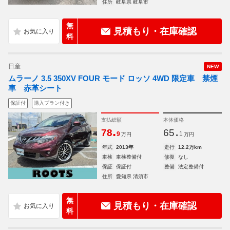
住所
岐阜県 岐阜市
無
見積もり・在庫確認
料
日産
NEW
ムラーノ 3.5 350XV FOUR モード ロッソ 4WD 限定車 禁煙
車 赤革シート
保証付
購入プラン付き
支払総額
本体価格
.
.
78
65
9
1
万円
万円
年式
2013年
走行
12.2万km
車検
車検整備付
修復
なし
保証
保証付
整備
法定整備付
住所
愛知県 清須市
無
見積もり・在庫確認
料