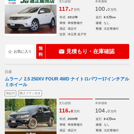
支払総額
本体価格
.
.
117
100
7
0
万円
万円
年式
2012年
走行
8.0万km
車検
車検整備付
修復
なし
保証
保証付
整備
法定整備付
住所
埼玉県 坂戸市
無
見積もり・在庫確認
料
日産
ムラーノ 2.5 250XV FOUR 4WD ナイトロパワー17インチアル
ミホイール
保証付
購入プラン付き
支払総額
本体価格
.
.
116
104
8
0
万円
万円
年式
2009年
走行
8.6万km
車検
車検整備付
修復
なし
保証
保証付
整備
法定整備付