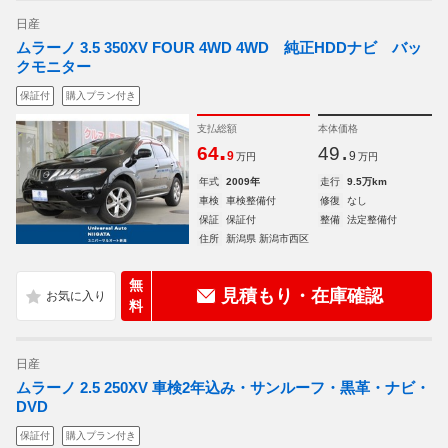
日産
ムラーノ 3.5 350XV FOUR 4WD 4WD 純正HDDナビ バッ
クモニター
保証付
購入プラン付き
支払総額
本体価格
.
.
64
49
9
9
万円
万円
年式
2009年
走行
9.5万km
車検
車検整備付
修復
なし
保証
保証付
整備
法定整備付
住所
新潟県 新潟市西区
無
見積もり・在庫確認
料
日産
ムラーノ 2.5 250XV 車検2年込み・サンルーフ・黒革・ナビ・
DVD
保証付
購入プラン付き