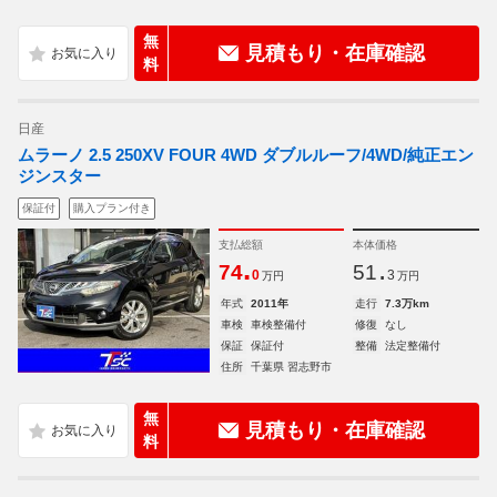
無
見積もり・在庫確認
料
日産
ムラーノ 2.5 250XV FOUR 4WD ダブルルーフ/4WD/純正エン
ジンスター
保証付
購入プラン付き
支払総額
本体価格
.
.
74
51
0
3
万円
万円
年式
2011年
走行
7.3万km
車検
車検整備付
修復
なし
保証
保証付
整備
法定整備付
住所
千葉県 習志野市
無
見積もり・在庫確認
料