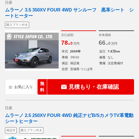
日産
ムラーノ 3.5 350XV FOUR 4WD サンルーフ 黒革シート シ
ートヒーター
購入プラン付き
支払総額
本体価格
.
.
78
66
0
0
万円
万円
年式
2009年
走行
7.8万km
車検
'26/10
修復
なし
保証
保証無
整備
法定整備付
住所
茨城県 つくば市
無
見積もり・在庫確認
料
日産
ムラーノ 2.5 250XV FOUR 4WD 純正ナビB/SカメラTV革電動
シートヒーター
保証付
購入プラン付き