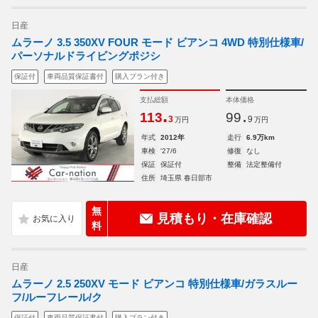
日産
ムラーノ 3.5 350XV FOUR モード ビアンコ 4WD 特別仕様車/
パーソナルドライビングポジシ
保証付
車両品質保証書付
購入プラン付き
支払総額
本体価格
.
.
113
99
3
9
万円
万円
年式
2012年
走行
6.9万km
車検
'27/6
修復
なし
保証
保証付
整備
法定整備付
住所
埼玉県 春日部市
無
見積もり・在庫確認
料
日産
ムラーノ 2.5 250XV モード ビアンコ 特別仕様車/ガラスルー
フ/ルーフレール/ク
保証付
車両品質保証書付
購入プラン付き