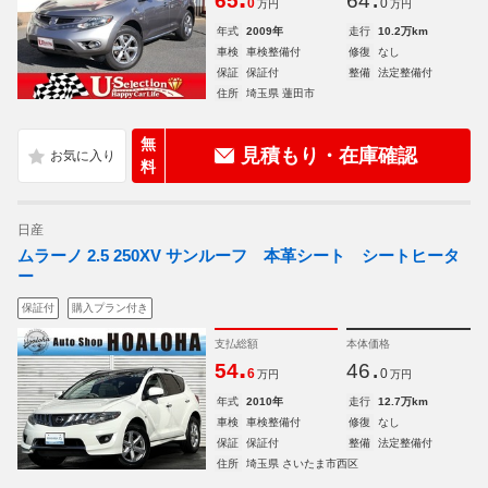
65
64
0
0
万円
万円
年式
2009年
走行
10.2万km
車検
車検整備付
修復
なし
保証
保証付
整備
法定整備付
住所
埼玉県 蓮田市
無
見積もり・在庫確認
料
日産
ムラーノ 2.5 250XV サンルーフ 本革シート シートヒータ
ー
保証付
購入プラン付き
支払総額
本体価格
.
.
54
46
6
0
万円
万円
年式
2010年
走行
12.7万km
車検
車検整備付
修復
なし
保証
保証付
整備
法定整備付
住所
埼玉県 さいたま市西区