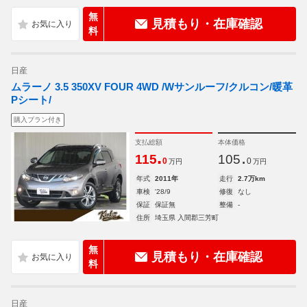
無
見積もり・在庫確認
料
日産
ムラーノ 3.5 350XV FOUR 4WD /Wサンルーフ/クルコン/暖革
Pシート/
購入プラン付き
支払総額
本体価格
.
.
115
105
0
0
万円
万円
年式
2011年
走行
2.7万km
車検
'28/9
修復
なし
保証
保証無
整備
-
住所
埼玉県 入間郡三芳町
無
見積もり・在庫確認
料
日産