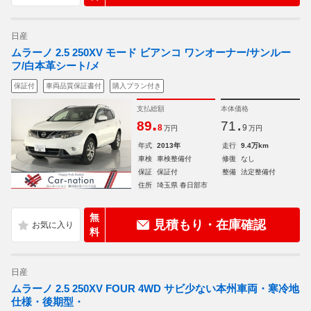
日産
ムラーノ 2.5 250XV モード ビアンコ ワンオーナー/サンルー
フ/白本革シート/メ
保証付
車両品質保証書付
購入プラン付き
支払総額
本体価格
.
.
89
71
8
9
万円
万円
年式
2013年
走行
9.4万km
車検
車検整備付
修復
なし
保証
保証付
整備
法定整備付
住所
埼玉県 春日部市
無
見積もり・在庫確認
料
日産
ムラーノ 2.5 250XV FOUR 4WD サビ少ない本州車両・寒冷地
仕様・後期型・