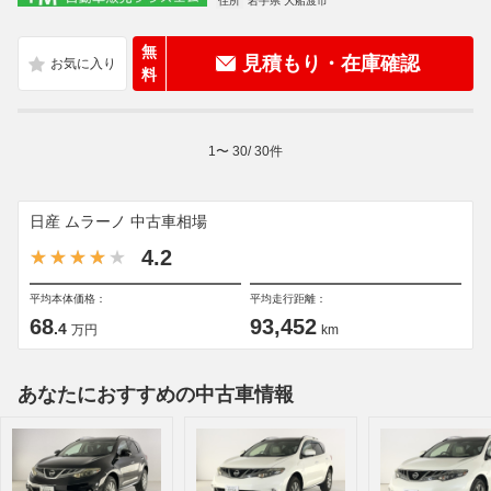
住所
岩手県 大船渡市
無
見積もり・在庫確認
料
1
〜
30
/
30
件
日産 ムラーノ 中古車相場
4.2
平均本体価格：
平均走行距離：
68
93,452
.4
万円
km
あなたにおすすめの中古車情報