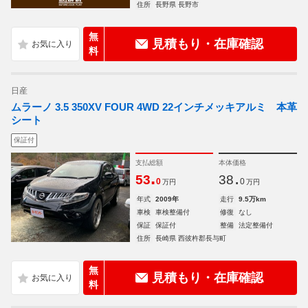
住所
長野県 長野市
無
見積もり・在庫確認
料
日産
ムラーノ 3.5 350XV FOUR 4WD 22インチメッキアルミ 本革
シート
保証付
支払総額
本体価格
.
.
53
38
0
0
万円
万円
年式
2009年
走行
9.5万km
車検
車検整備付
修復
なし
保証
保証付
整備
法定整備付
住所
長崎県 西彼杵郡長与町
無
見積もり・在庫確認
料