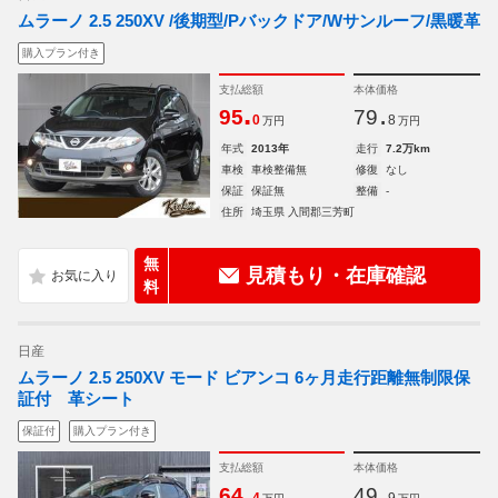
ムラーノ 2.5 250XV /後期型/Pバックドア/Wサンルーフ/黒暖革
購入プラン付き
支払総額
本体価格
.
.
95
79
0
8
万円
万円
年式
2013年
走行
7.2万km
車検
車検整備無
修復
なし
保証
保証無
整備
-
住所
埼玉県 入間郡三芳町
無
見積もり・在庫確認
料
日産
ムラーノ 2.5 250XV モード ビアンコ 6ヶ月走行距離無制限保
証付 革シート
保証付
購入プラン付き
支払総額
本体価格
.
.
64
49