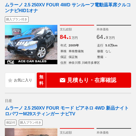
ムラーノ 2.5 250XV FOUR 4WD サンルーフ電動温革席クルコ
ンナビHID1オナ
購入プラン付き
支払総額
本体価格
.
.
84
64
1
9
万円
万円
年式
2009年
走行
5.0万km
車検
車検整備無
修復
なし
保証
保証無
整備
-
住所
神奈川県 川崎市多摩区
無
見積もり・在庫確認
料
日産
ムラーノ 2.5 250XV FOUR モード ビアネロ 4WD 新品ナイト
ロパワーM29スティンガー ナビTV
保証付
購入プラン付き
支払総額
本体価格