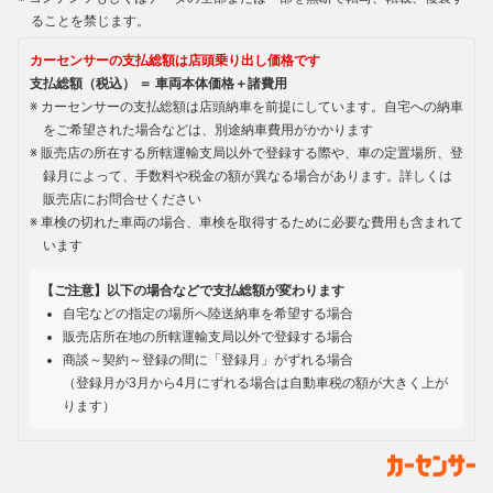
ることを禁じます。
カーセンサーの支払総額は店頭乗り出し価格です
支払総額（税込） ＝ 車両本体価格＋諸費用
カーセンサーの支払総額は店頭納車を前提にしています。自宅への納車
をご希望された場合などは、別途納車費用がかかります
販売店の所在する所轄運輸支局以外で登録する際や、車の定置場所、登
録月によって、手数料や税金の額が異なる場合があります。詳しくは
販売店にお問合せください
車検の切れた車両の場合、車検を取得するために必要な費用も含まれて
います
【ご注意】以下の場合などで支払総額が変わります
自宅などの指定の場所へ陸送納車を希望する場合
販売店所在地の所轄運輸支局以外で登録する場合
商談～契約～登録の間に「登録月」がずれる場合
（登録月が3月から4月にずれる場合は自動車税の額が大きく上が
ります）