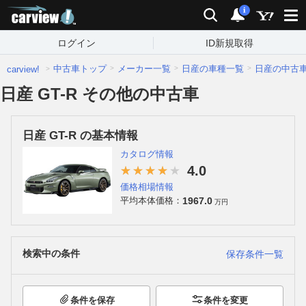
carview!
検索
通知
i
ログイン
ID新規取得
中古車トップ
メーカー一覧
日産の車種一覧
日産の中古
carview!
日産 GT-R その他の中古車
日産 GT-R の基本情報
カタログ情報
4.0
価格相場情報
1967.0
平均本体価格：
万円
検索中の条件
保存条件一覧
条件を保存
条件を変更