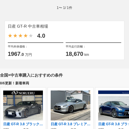
1
〜
1
/
1
件
日産 GT-R 中古車相場
4.0
平均本体価格：
平均走行距離：
1967
18,670
.0
万円
km
全国×中古車購入におすすめの条件
8/6更新！新着車両
日産 GT-R 3.8 ブラックエディション 4WD HKSマフラー HKSフロントパイプ
日産 GT-R 3.8 プレミアムエディション 4WD ダイナパック650hp