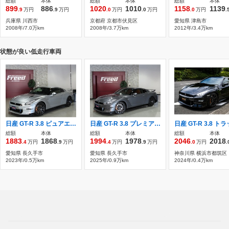
総額
本体
総額
本体
総額
本体
899
886
1020
1010
1158
1139
.9
万円
.9
万円
.0
万円
.0
万円
.0
万円
.
兵庫県 川西市
京都府 京都市伏見区
愛知県 津島市
2008年/7.0万km
2008年/3.7万km
2012年/3.4万km
状態が良い低走行車両
日産 GT-R 3.8 ピュアエディション 4WD 本革シート NISMOスポリセ 1オーナー禁煙車
日産 GT-R 3.8 プレミアムエディション 4WD 2025モデル ファッショナブルインテリア(タ
総額
本体
総額
本体
総額
本体
1883
1868
1994
1978
2046
2018
.4
万円
.9
万円
.4
万円
.9
万円
.0
万円
.
愛知県 長久手市
愛知県 長久手市
神奈川県 横浜市都筑区
2023年/0.5万km
2025年/0.9万km
2024年/0.4万km