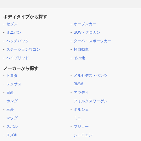
ボディタイプから探す
セダン
オープンカー
ミニバン
SUV・クロカン
ハッチバック
クーペ・スポーツカー
ステーションワゴン
軽自動車
ハイブリッド
その他
メーカーから探す
トヨタ
メルセデス・ベンツ
レクサス
BMW
日産
アウディ
ホンダ
フォルクスワーゲン
三菱
ポルシェ
マツダ
ミニ
スバル
プジョー
スズキ
シトロエン