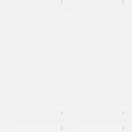
４ＷＤ
定期点検記録簿
ワンオーナーカー
福祉車両
メーカー系販売店取り扱い車
修復歴無し
アルミホイール
寒冷地仕様車
過給機設定モデル（ターボ・スーパーチャージャーなど)
ETC
CDプレーヤー
カーナビゲーション
禁煙車
法定整備付き
保証付き
エアバッグ
ディスチャージドランプ
支払総顔あり
クーポンあり
車両品質評価書付
新着車両