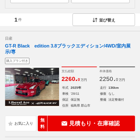
1
件
並び替え
日産
GT-R Black edition 3.8ブラックエディション/4WD/室内展
示/専
購入プラン付き
支払総額
本体価格
.
.
2260
2250
0
0
万円
万円
年式
2025年
走行
136km
車検
'28/11
修復
なし
保証
保証無
整備
法定整備付
住所
福島県 郡山市
無
見積もり・在庫確認
料