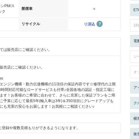
ンPM/ス
禁煙車
○
ET
ック
リサイクル
リ済込
3
電
ては販売店にご確認ください。
シ
販売店にご確認ください。
オ
km
エンジン機構・動力伝達機構の11項目の保証内容です☆修理代の上限
ア
24時間対応可能なロードサービスも付帯♪全国各地の認証・指定工場に
ます！お客様のご希望に合わせて、さらに充実した保証プランをご用
ご予算に応じて最長5年(輸入車は3年)＆350項目にグレードアップも
ク
にも充実の安心をお届します！お気軽にご相談ください♪
横
に登録や複数見積もりができるようになります。
衝