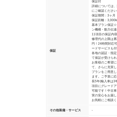
保証付
詳細については、
にご確認ください
保証期間：3ヶ月
保証距離：3,000
基本プラン保証☆
ン機構・動力伝達
11項目の保証内
修理代の上限は累
円！24時間対応
ードサービスも付
保証
各地の認証・指定
て保証が受けられ
お客様のご希望に
て、さらに充実し
プランをご用意し
ます。ご予算に応
長5年(輸入車は3年
項目にグレードア
可能です！中古車
実の安心をお届し
お気軽にご相談く
その他装備・サービス
-