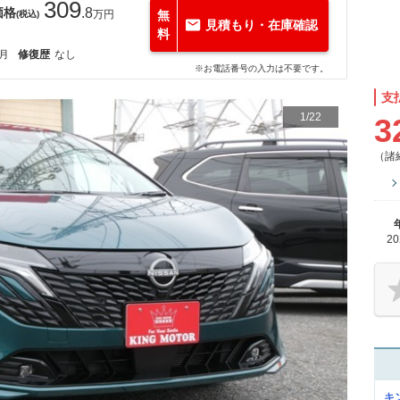
309
価格
.8
万円
無
(税込)
見積もり・在庫確認
料
2月
修復歴
なし
※お電話番号の入力は不要です。
支
1
/
22
3
（諸
2
キ