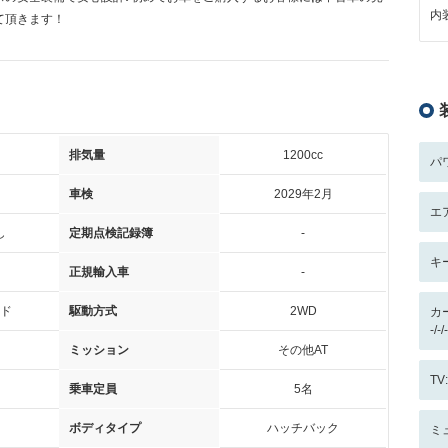
内装
て頂きます！
排気量
1200cc
パ
車検
2029年2月
エ
し
定期点検記録簿
-
キ
正規輸入車
-
ド
駆動方式
2WD
カ
-/
ミッション
その他AT
T
乗車定員
5名
ボディタイプ
ハッチバック
ミ