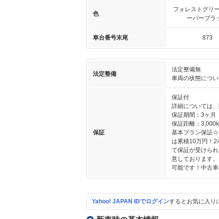
フォレストグリー
色
ーパーブラ
車台番号末尾
873
法定整備無
法定整備
車両の状態につい
保証付
詳細については、
保証期間：3ヶ月
保証距離：3,000
保証
基本プラン保証☆
は累積10万円！
て保証が受けられ
意しております。
可能です！中古車
Yahoo! JAPAN IDでログイン
するとお気に入り