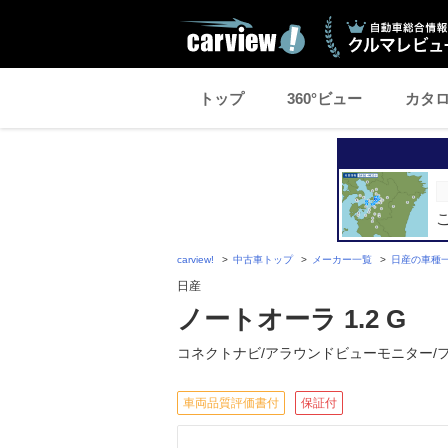
トップ
360°ビュー
カタ
carview!
中古車トップ
メーカー一覧
日産の車種
日産
ノートオーラ 1.2 G
コネクトナビ/アラウンドビューモニター/
車両品質評価書付
保証付