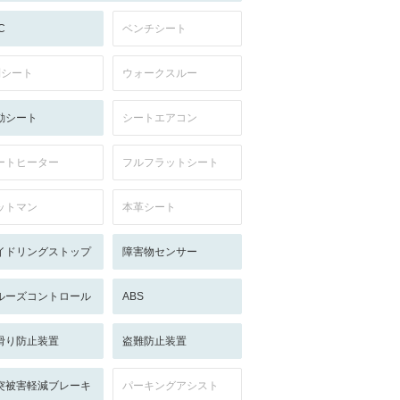
C
ベンチシート
列シート
ウォークスルー
動シート
シートエアコン
ートヒーター
フルフラットシート
ットマン
本革シート
イドリングストップ
障害物センサー
ルーズコントロール
ABS
滑り防止装置
盗難防止装置
突被害軽減ブレーキ
パーキングアシスト