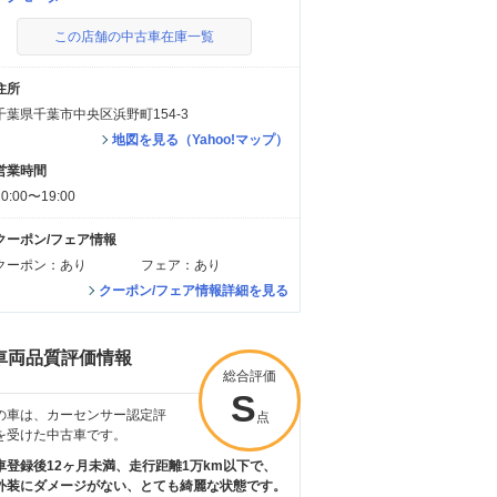
この店舗の中古車在庫一覧
住所
千葉県千葉市中央区浜野町154-3
地図を見る（Yahoo!マップ）
営業時間
10:00〜19:00
クーポン/フェア情報
クーポン：あり
フェア：あり
クーポン/フェア情報詳細を見る
車両品質評価情報
総合評価
S
の車は、カーセンサー認定評
点
を受けた中古車です。
車登録後12ヶ月未満、走行距離1万km以下で、
外装にダメージがない、とても綺麗な状態です。