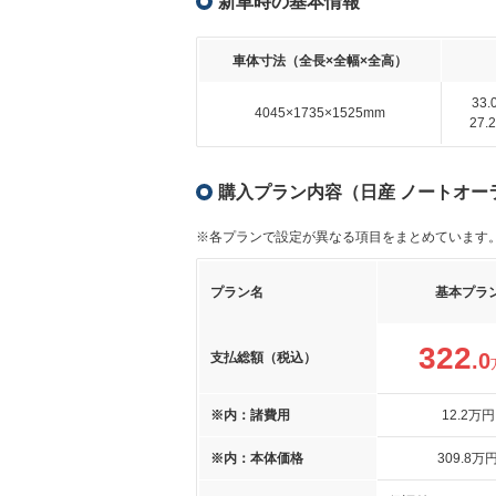
新車時の基本情報
車体寸法（全長×全幅×全高）
33
4045×1735×1525mm
27
購入プラン内容（日産 ノートオーラ 
※各プランで設定が異なる項目をまとめています
プラン名
基本プラ
322
.0
支払総額（税込）
※内：諸費用
12
.2
万円
※内：本体価格
309
.8
万