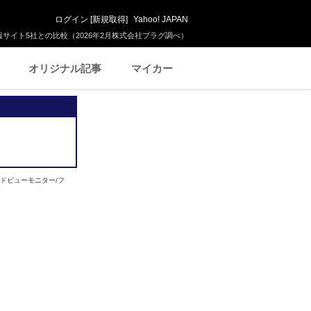
ログイン
[
新規取得
]
Yahoo! JAPAN
サイト5社との比較（2026年2月株式会社プラグ調べ）
オリジナル記事
マイカー
ウンドビューモニター/フ