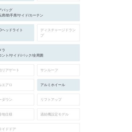
アバッグ
転席/助手席/サイド/カーテン
EDヘッドライト
ディスチャージドラン
プ
メラ
ロント/サイド/バック/全周囲
動リアゲート
サンルーフ
ルエアロ
アルミホイール
ーダウン
リフトアップ
冷地仕様
過給機設定モデル
ライドドア