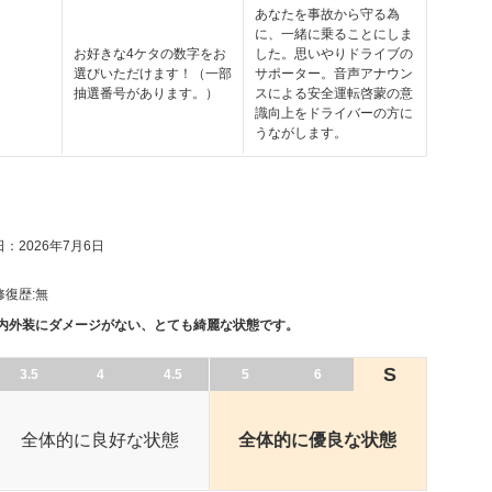
あなたを事故から守る為
に、一緒に乗ることにしま
お好きな4ケタの数字をお
した。思いやりドライブの
選びいただけます！（一部
サポーター。音声アナウン
抽選番号があります。）
スによる安全運転啓蒙の意
識向上をドライバーの方に
うながします。
：2026年7月6日
修復歴:
無
、内外装にダメージがない、とても綺麗な状態です。
S
3.5
4
4.5
5
6
全体的に良好な状態
全体的に優良な状態