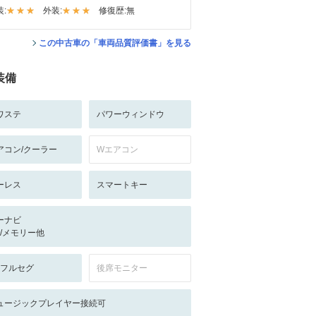
:
外装:
修復歴:
無
この中古車の「車両品質評価書」を見る
装備
ワステ
パワーウィンドウ
アコン/クーラー
Wエアコン
ーレス
スマートキー
ーナビ
-/-/メモリー他
V:フルセグ
後席モニター
ュージックプレイヤー接続可