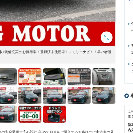
取♪装備充実のお買得車！登録済未使用車！メモリーナビ！！早い者勝
こ
価
新
内
スの安全装備で安心設計♪初めてお車をご購入するお客様には中古車の見