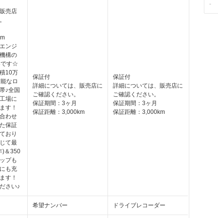
-
販売店
。
km
エンジ
機構の
容です☆
積10万
保証付
保証付
可能なロ
詳細については、販売店に
詳細については、販売店に
帯♪全国
ご確認ください。
ご確認ください。
工場に
保証期間：3ヶ月
保証期間：3ヶ月
ます！
保証距離：3,000km
保証距離：3,000km
合わせ
た保証
ており
じて最
)＆350
ップも
にも充
ます！
ださい♪
希望ナンバー
ドライブレコーダー