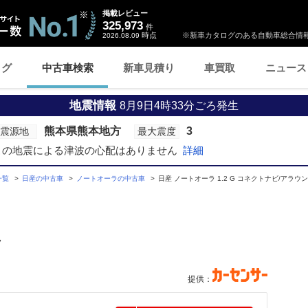
掲載レビュー
325,973
件
時点
※新車カタログのある自動車総合情報
2026.08.09
ログ
中古車検索
新車見積り
車買取
ニュース
地震情報
8月9日4時33分ごろ発生
熊本県熊本地方
3
震源地
最大震度
この地震による津波の心配はありません
詳細
一覧
日産の中古車
ノートオーラの中古車
日産 ノートオーラ 1.2 G コネクトナビ/アラ
フ
提供：