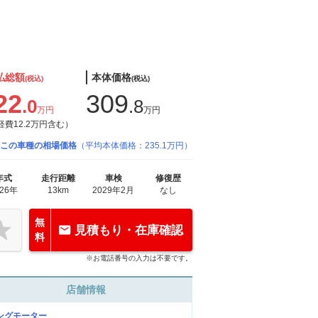
払総額
本体価格
(税込)
(税込)
22
309
.0
.8
万円
万円
経費12.2万円含む）
この車種の相場価格
（平均本体価格：235.1万円）
年式
走行距離
車検
修復歴
026年
13km
2029年2月
なし
無
見積もり・在庫確認
料
※お電話番号の入力は不要です。
店舗情報
ングモーター