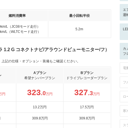
エ
運
燃料消費率
最小回転半径
.0km/L（JC08モード走行）
5.2m
L
.2km/L（WLTCモード走行）
カ
1.2 G コネクトナビ/アラウンドビューモニター/フ）
フ
。上記の仕様・オプション・装備もご確認ください。
電
Aプラン
Bプラン
ン
希望ナンバープラン
ドライブレコーダープラン
フ
323
327
.0
.3
万円
万円
万円
ロ
13
.2
万円
17
.5
万円
寒
円
309
.8
万円
309
.8
万円
ス