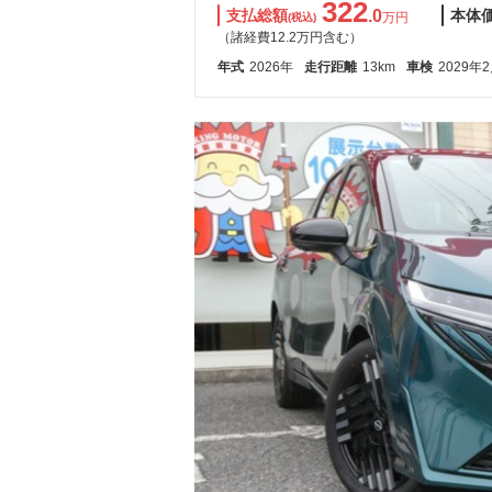
322
支払総額
.0
本体
万円
(税込)
（諸経費12.2万円含む）
年式
2026年
走行距離
13km
車検
2029年