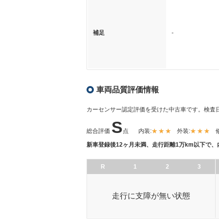
補足
-
車両品質評価情報
カーセンサー認定評価を受けた中古車です。
検査日
S
総合評価
点
内装:
外装:
新車登録後12ヶ月未満、走行距離1万km以下で
R
1
2
3
走行に支障が無い状態