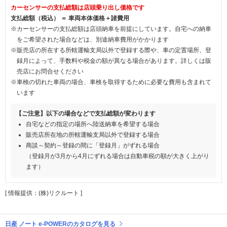
カーセンサーの支払総額は店頭乗り出し価格です
支払総額（税込） ＝ 車両本体価格＋諸費用
※カーセンサーの支払総額は店頭納車を前提にしています。自宅への納車
をご希望された場合などは、別途納車費用がかかります
※販売店の所在する所轄運輸支局以外で登録する際や、車の定置場所、登
録月によって、手数料や税金の額が異なる場合があります。詳しくは販
売店にお問合せください
※車検の切れた車両の場合、車検を取得するために必要な費用も含まれて
います
【ご注意】以下の場合などで支払総額が変わります
自宅などの指定の場所へ陸送納車を希望する場合
販売店所在地の所轄運輸支局以外で登録する場合
商談～契約～登録の間に「登録月」がずれる場合
（登録月が3月から4月にずれる場合は自動車税の額が大きく上がり
ます）
[ 情報提供：(株)リクルート ]
日産 ノート e-POWERのカタログを見る