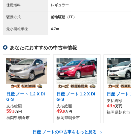
使用燃料
レギュラー
駆動方式
前輪駆動（FF）
最小回転半径
4.7
m
あなたにおすすめの中古車情報
日産 ノート 1.2 X DI
日産 ノート 1.2 X DI
日産 ノート 1.
G-S
G-S
支払総額
49
支払総額
支払総額
.9
万円
59
49
.9
万円
.9
万円
福岡県朝倉市
福岡県朝倉市
福岡県朝倉市
日産 ノートの中古車をもっと見る