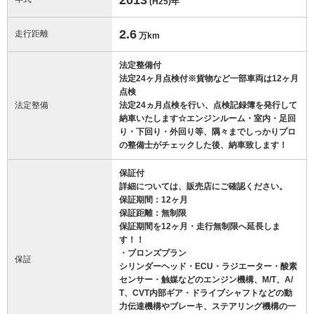
(H25)
年
2.6
走行距離
万km
法定整備付
法定24ヶ月点検付※貨物など一部車両は12ヶ月
点検
法定整備
法定24ヵ月点検を行い、点検記録簿を発行して
納車いたします☆エンジンルーム・室内・足回
り・下回り・外回り等、隅々までしっかりプロ
の整備士がチェックした後、納車致します！
保証付
詳細については、販売店にご確認ください。
保証期間：12ヶ月
保証距離：無制限
保証期間を12ヶ月・走行無制限へ延長しま
す！！
・ブロンズプラン
保証
シリンダーヘッド・ECU・ラジエーター・酸素
センサー・触媒などのエンジン機構、M/T、A/
T、CVT内部ギア・ドライブシャフトなどの動
力伝達機構やブレーキ、ステアリング機構の一