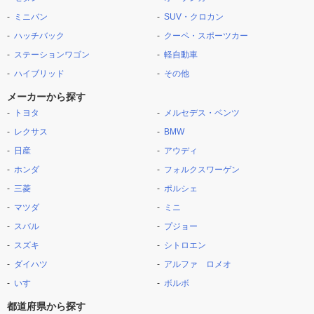
ミニバン
SUV・クロカン
ハッチバック
クーペ・スポーツカー
ステーションワゴン
軽自動車
ハイブリッド
その他
メーカーから探す
トヨタ
メルセデス・ベンツ
レクサス
BMW
日産
アウディ
ホンダ
フォルクスワーゲン
三菱
ポルシェ
マツダ
ミニ
スバル
プジョー
スズキ
シトロエン
ダイハツ
アルファ ロメオ
いすゞ
ボルボ
都道府県から探す