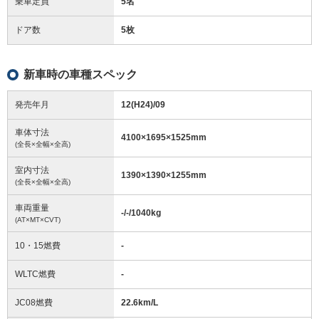
乗車定員
5名
ドア数
5枚
新車時の車種スペック
発売年月
12(H24)/09
車体寸法
4100
×
1695
×
1525
mm
(全長×全幅×全高)
室内寸法
1390
×
1390
×
1255
mm
(全長×全幅×全高)
車両重量
-/-/1040
kg
(AT×MT×CVT)
10・15燃費
-
WLTC燃費
-
JC08燃費
22.6km/L