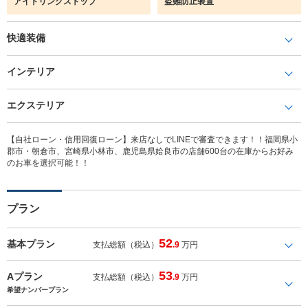
アイドリングストップ
盗難防止装置
快適装備
インテリア
エクステリア
【自社ローン・信用回復ローン】来店なしでLINEで審査できます！！福岡県小
郡市・朝倉市、宮崎県小林市、鹿児島県姶良市の店舗600台の在庫からお好み
のお車を選択可能！！
プラン
52
基本プラン
支払総額（税込）
.9
万円
53
Aプラン
支払総額（税込）
.9
万円
希望ナンバープラン