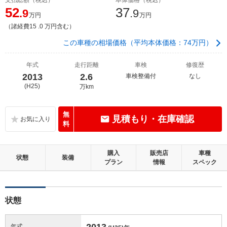
52
37
.9
.9
万円
万円
（諸経費15 .0 万円含む）
この車種の相場価格（平均本体価格：74万円）
年式
走行距離
車検
修復歴
2013
2.6
車検整備付
なし
(H25)
万km
無
見積もり・在庫確認
料
購入
販売店
車種
状態
装備
プラン
情報
スペック
状態
2013
年式