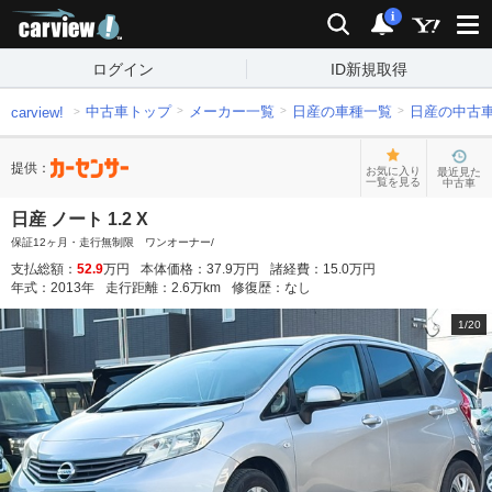
carview!
検索
通知
i
ログイン
ID新規取得
中古車トップ
メーカー一覧
日産の車種一覧
日産の中古
carview!
提供：
お気に入り
最近見た
一覧を見る
中古車
日産 ノート 1.2 X
保証12ヶ月・走行無制限 ワンオーナー/
支払総額：
52.9
万円
本体価格：
37.9
万円
諸経費：
15.0
万円
年式：
2013
年
走行距離：
2.6
万km
修復歴：
なし
1
/
20