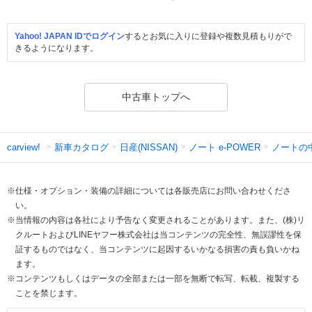
Yahoo! JAPAN IDでログイン
するとお気に入りに登録や複数見積もりがで
きるようになります。
中古車トップへ
新車カタログ
日産(NISSAN)
ノート e-POWER
ノートの
carview!
※仕様・オプション・装備の詳細については各販売店にお問い合わせくださ
い。
※当情報の内容は各社により予告なく変更されることがあります。また、(株)リ
クルートおよびLINEヤフー株式会社は当コンテンツの完全性、無誤謬性を保
証するものではなく、当コンテンツに起因するいかなる損害の責も負いかね
ます。
※コンテンツもしくはデータの全部または一部を無断で転写、転載、複製する
ことを禁じます。