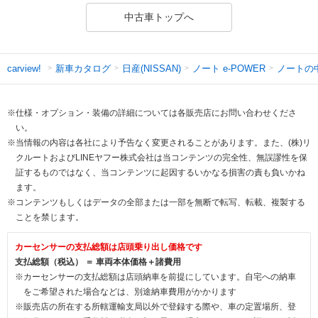
中古車トップへ
新車カタログ
日産(NISSAN)
ノート e-POWER
ノートの
carview!
※仕様・オプション・装備の詳細については各販売店にお問い合わせくださ
い。
※当情報の内容は各社により予告なく変更されることがあります。また、(株)リ
クルートおよびLINEヤフー株式会社は当コンテンツの完全性、無誤謬性を保
証するものではなく、当コンテンツに起因するいかなる損害の責も負いかね
ます。
※コンテンツもしくはデータの全部または一部を無断で転写、転載、複製する
ことを禁じます。
カーセンサーの支払総額は店頭乗り出し価格です
支払総額（税込） ＝ 車両本体価格＋諸費用
※カーセンサーの支払総額は店頭納車を前提にしています。自宅への納車
をご希望された場合などは、別途納車費用がかかります
※販売店の所在する所轄運輸支局以外で登録する際や、車の定置場所、登