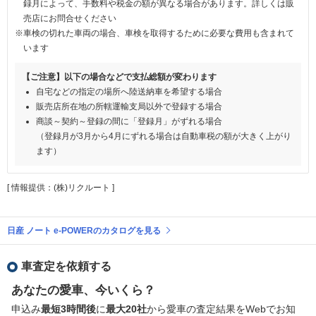
録月によって、手数料や税金の額が異なる場合があります。詳しくは販
売店にお問合せください
※車検の切れた車両の場合、車検を取得するために必要な費用も含まれて
います
【ご注意】以下の場合などで支払総額が変わります
自宅などの指定の場所へ陸送納車を希望する場合
販売店所在地の所轄運輸支局以外で登録する場合
商談～契約～登録の間に「登録月」がずれる場合
（登録月が3月から4月にずれる場合は自動車税の額が大きく上がり
ます）
[ 情報提供：(株)リクルート ]
日産 ノート e-POWERのカタログを見る
車査定を依頼する
あなたの愛車、今いくら？
申込み
最短3時間後
に
最大20社
から愛車の査定結果をWebでお知