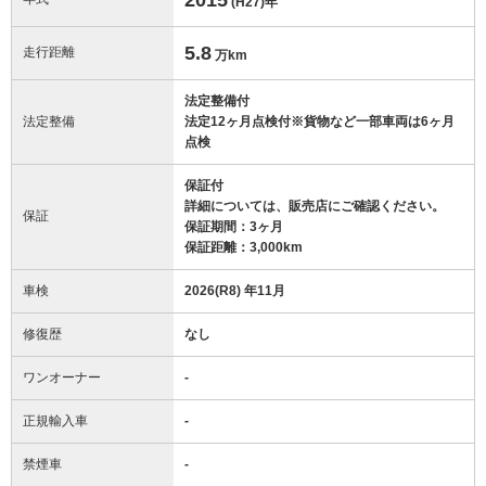
(H27)
年
5.8
走行距離
万km
法定整備付
法定整備
法定12ヶ月点検付※貨物など一部車両は6ヶ月
点検
保証付
詳細については、販売店にご確認ください。
保証
保証期間：3ヶ月
保証距離：3,000km
車検
2026(R8) 年11月
修復歴
なし
ワンオーナー
-
正規輸入車
-
禁煙車
-