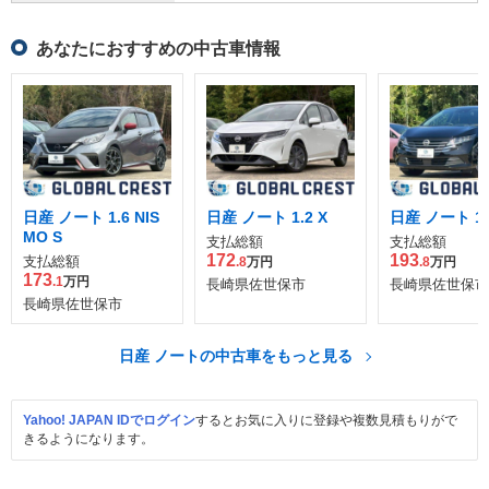
あなたにおすすめの中古車情報
日産 ノート 1.6 NIS
日産 ノート 1.2 X
日産 ノート 1.
MO S
支払総額
支払総額
172
193
支払総額
.8
万円
.8
万円
173
.1
万円
長崎県佐世保市
長崎県佐世保市
長崎県佐世保市
日産 ノートの中古車をもっと見る
Yahoo! JAPAN IDでログイン
するとお気に入りに登録や複数見積もりがで
きるようになります。