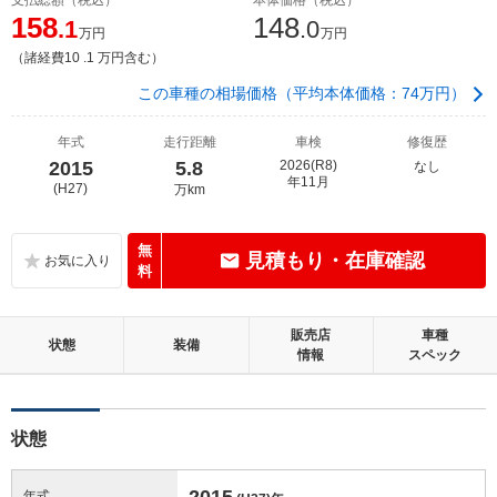
158
148
.1
.0
万円
万円
（諸経費10 .1 万円含む）
この車種の相場価格（平均本体価格：74万円）
年式
走行距離
車検
修復歴
2015
5.8
2026(R8)
なし
年11月
(H27)
万km
無
見積もり・在庫確認
料
販売店
車種
状態
装備
情報
スペック
状態
2015
年式