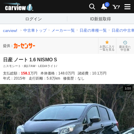
carview!
検索
通知
i
ログイン
ID新規取得
中古車トップ
メーカー一覧
日産の車種一覧
日産の中古
carview!
提供：
お気に入り
最近見た
一覧を見る
中古車
日産 ノート 1.6 NISMO S
ニスモシート・純17AW・LED/Aライト/
支払総額：
158.1
万円
本体価格：
148.0
万円
諸経費：
10.1
万円
年式：
2015
年
走行距離：
5.8
万km
修復歴：
なし
1
/
20