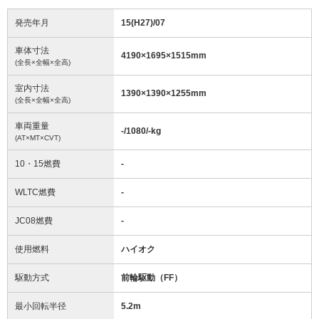
発売年月
15(H27)/07
車体寸法
4190
×
1695
×
1515
mm
(全長×全幅×全高)
室内寸法
1390
×
1390
×
1255
mm
(全長×全幅×全高)
車両重量
-/1080/-
kg
(AT×MT×CVT)
10・15燃費
-
WLTC燃費
-
JC08燃費
-
使用燃料
ハイオク
駆動方式
前輪駆動（FF）
最小回転半径
5.2
m