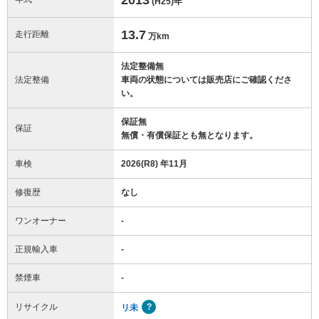
(H25)
年
13.7
走行距離
万km
法定整備無
法定整備
車両の状態については販売店にご確認くださ
い。
保証無
保証
無償・有償保証とも無となります。
車検
2026(R8) 年11月
修復歴
なし
ワンオーナー
-
正規輸入車
-
禁煙車
-
リサイクル
リ未