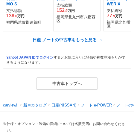
MO S
WER X
支払総額
152
支払総額
支払総額
.9
万円
138
77
.0
万円
.9
万円
福岡県北九州市八幡西
区
福岡県遠賀郡遠賀町
福岡県北九州市
区
日産 ノートの中古車をもっと見る
Yahoo! JAPAN IDでログイン
するとお気に入りに登録や複数見積もりがで
きるようになります。
中古車トップへ
新車カタログ
日産(NISSAN)
ノート e-POWER
ノートの
carview!
※仕様・オプション・装備の詳細については各販売店にお問い合わせくださ
い。