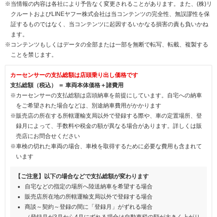
※当情報の内容は各社により予告なく変更されることがあります。また、(株)リ
クルートおよびLINEヤフー株式会社は当コンテンツの完全性、無誤謬性を保
証するものではなく、当コンテンツに起因するいかなる損害の責も負いかね
ます。
※コンテンツもしくはデータの全部または一部を無断で転写、転載、複製する
ことを禁じます。
カーセンサーの支払総額は店頭乗り出し価格です
支払総額（税込） ＝ 車両本体価格＋諸費用
※カーセンサーの支払総額は店頭納車を前提にしています。自宅への納車
をご希望された場合などは、別途納車費用がかかります
※販売店の所在する所轄運輸支局以外で登録する際や、車の定置場所、登
録月によって、手数料や税金の額が異なる場合があります。詳しくは販
売店にお問合せください
※車検の切れた車両の場合、車検を取得するために必要な費用も含まれて
います
【ご注意】以下の場合などで支払総額が変わります
自宅などの指定の場所へ陸送納車を希望する場合
販売店所在地の所轄運輸支局以外で登録する場合
商談～契約～登録の間に「登録月」がずれる場合
（登録月が3月から4月にずれる場合は自動車税の額が大きく上がり