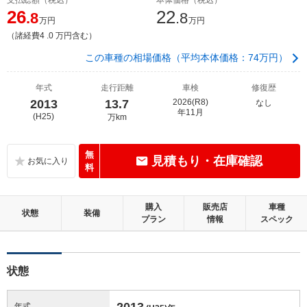
26
22
.8
.8
万円
万円
（諸経費4 .0 万円含む）
この車種の相場価格（平均本体価格：74万円）
年式
走行距離
車検
修復歴
2013
13.7
2026(R8)
なし
年11月
(H25)
万km
無
見積もり・在庫確認
料
購入
販売店
車種
状態
装備
プラン
情報
スペック
状態
2013
年式