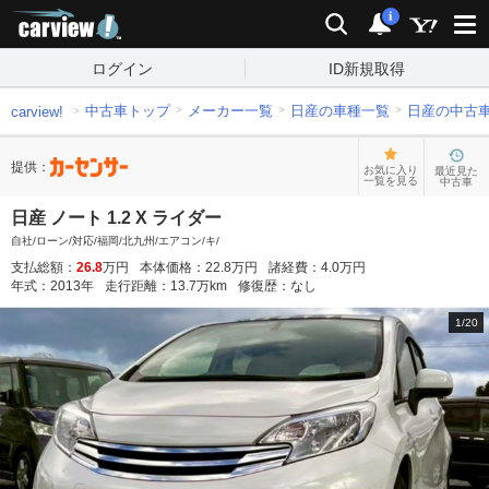
carview!
検索
通知
i
ログイン
ID新規取得
中古車トップ
メーカー一覧
日産の車種一覧
日産の中古
carview!
提供：
お気に入り
最近見た
一覧を見る
中古車
日産 ノート 1.2 X ライダー
自社/ローン/対応/福岡/北九州/エアコン/キ/
支払総額：
26.8
万円
本体価格：
22.8
万円
諸経費：
4.0
万円
年式：
2013
年
走行距離：
13.7
万km
修復歴：
なし
1
/
20