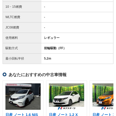
10・15燃費
-
WLTC燃費
-
JC08燃費
-
使用燃料
レギュラー
駆動方式
前輪駆動（FF）
最小回転半径
5.2
m
あなたにおすすめの中古車情報
日産 ノート 1.6 NIS
日産 ノート 1.2 X
日産 ノート 1.2