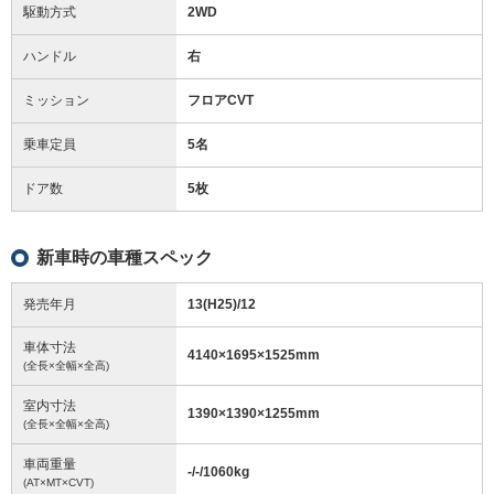
駆動方式
2WD
ハンドル
右
ミッション
フロアCVT
乗車定員
5名
ドア数
5枚
新車時の車種スペック
発売年月
13(H25)/12
車体寸法
4140
×
1695
×
1525
mm
(全長×全幅×全高)
室内寸法
1390
×
1390
×
1255
mm
(全長×全幅×全高)
車両重量
-/-/1060
kg
(AT×MT×CVT)