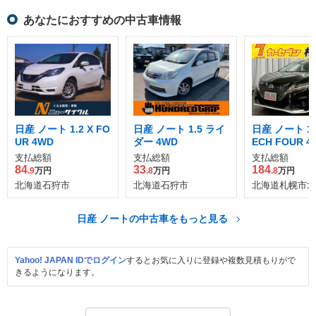
あなたにおすすめの中古車情報
日産 ノート 1.2 X FO
日産 ノート 1.5 ライ
日産 ノート 1.
UR 4WD
ダー 4WD
ECH FOUR 4
支払総額
支払総額
支払総額
84
33
184
.9
万円
.8
万円
.8
万円
北海道石狩市
北海道石狩市
北海道札幌市北
日産 ノートの中古車をもっと見る
Yahoo! JAPAN IDでログイン
するとお気に入りに登録や複数見積もりがで
きるようになります。