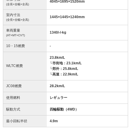
4045
×
1695
×
1520
mm
(全長×全幅×全高)
室内寸法
1445
×
1445
×
1240
mm
(全長×全幅×全高)
車両重量
1340/-/-
kg
(AT×MT×CVT)
10・15燃費
-
23.8km/L
└市街地：23.1km/L
WLTC燃費
└郊外：25.8km/L
└高速：22.9km/L
JC08燃費
28.2km/L
使用燃料
レギュラー
駆動方式
四輪駆動（4WD）
最小回転半径
4.9
m