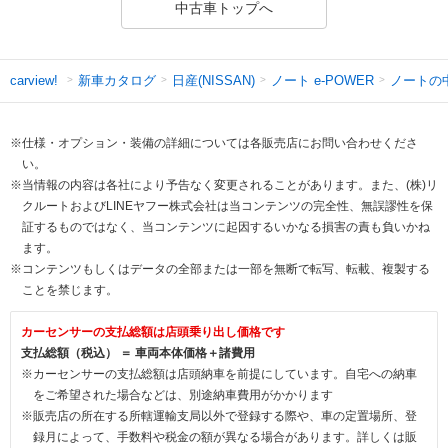
中古車トップへ
新車カタログ
日産(NISSAN)
ノート e-POWER
ノートの
carview!
※仕様・オプション・装備の詳細については各販売店にお問い合わせくださ
い。
※当情報の内容は各社により予告なく変更されることがあります。また、(株)リ
クルートおよびLINEヤフー株式会社は当コンテンツの完全性、無誤謬性を保
証するものではなく、当コンテンツに起因するいかなる損害の責も負いかね
ます。
※コンテンツもしくはデータの全部または一部を無断で転写、転載、複製する
ことを禁じます。
カーセンサーの支払総額は店頭乗り出し価格です
支払総額（税込） ＝ 車両本体価格＋諸費用
※カーセンサーの支払総額は店頭納車を前提にしています。自宅への納車
をご希望された場合などは、別途納車費用がかかります
※販売店の所在する所轄運輸支局以外で登録する際や、車の定置場所、登
録月によって、手数料や税金の額が異なる場合があります。詳しくは販