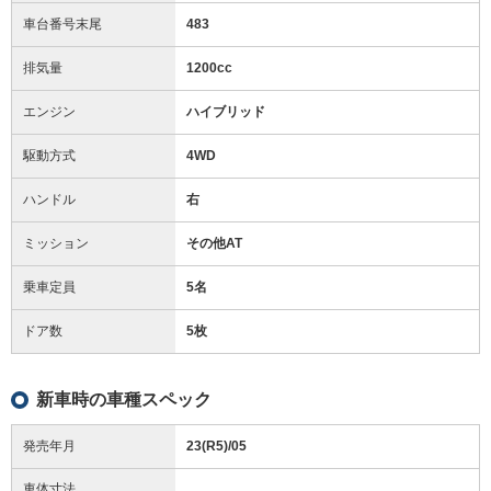
車台番号末尾
483
排気量
1200cc
エンジン
ハイブリッド
駆動方式
4WD
ハンドル
右
ミッション
その他AT
乗車定員
5名
ドア数
5枚
新車時の車種スペック
発売年月
23(R5)/05
車体寸法