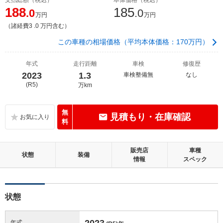
188
185
.0
.0
万円
万円
（諸経費3 .0 万円含む）
この車種の相場価格（平均本体価格：170万円）
年式
走行距離
車検
修復歴
2023
1.3
車検整備無
なし
(R5)
万km
無
見積もり・在庫確認
料
販売店
車種
状態
装備
情報
スペック
状態
2023
年式