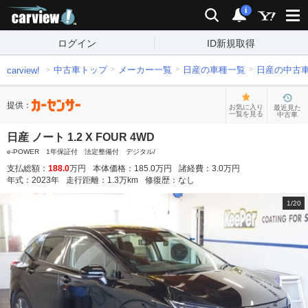
carview!
検索
通知
i
ログイン
ID新規取得
中古車トップ
メーカー一覧
日産の車種一覧
日産の中古
carview!
提供：
お気に入り
最近見た
一覧を見る
中古車
日産 ノート 1.2 X FOUR 4WD
e-POWER 1年保証付 法定整備付 デジタル/
支払総額：
188.0
万円
本体価格：
185.0
万円
諸経費：
3.0
万円
年式：
2023
年
走行距離：
1.3
万km
修復歴：
なし
1
/
20