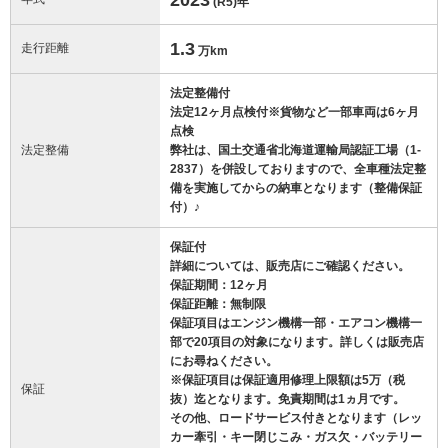
(R5)
年
1.3
走行距離
万km
法定整備付
法定12ヶ月点検付※貨物など一部車両は6ヶ月
点検
法定整備
弊社は、国土交通省北海道運輸局認証工場（1-
2837）を併設しておりますので、全車種法定整
備を実施してからの納車となります（整備保証
付）♪
保証付
詳細については、販売店にご確認ください。
保証期間：12ヶ月
保証距離：無制限
保証項目はエンジン機構一部・エアコン機構一
部で20項目の対象になります。詳しくは販売店
にお尋ねください。
※保証項目は保証適用修理上限額は5万（税
保証
抜）迄となります。免責期間は1ヵ月です。
その他、ロードサービス付きとなります（レッ
カー牽引・キー閉じこみ・ガス欠・バッテリー