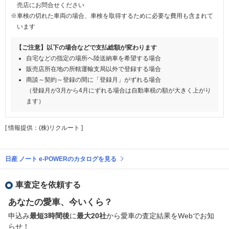
売店にお問合せください
※車検の切れた車両の場合、車検を取得するために必要な費用も含まれて
います
【ご注意】以下の場合などで支払総額が変わります
自宅などの指定の場所へ陸送納車を希望する場合
販売店所在地の所轄運輸支局以外で登録する場合
商談～契約～登録の間に「登録月」がずれる場合
（登録月が3月から4月にずれる場合は自動車税の額が大きく上がり
ます）
[ 情報提供：(株)リクルート ]
日産 ノート e-POWERのカタログを見る
車査定を依頼する
あなたの愛車、今いくら？
申込み
最短3時間後
に
最大20社
から愛車の査定結果をWebでお知
らせ！