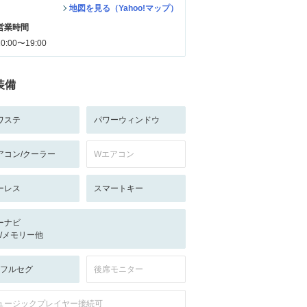
地図を見る（Yahoo!マップ）
営業時間
10:00〜19:00
装備
ワステ
パワーウィンドウ
アコン/クーラー
Wエアコン
ーレス
スマートキー
ーナビ
-/-/メモリー他
V:フルセグ
後席モニター
ュージックプレイヤー接続可