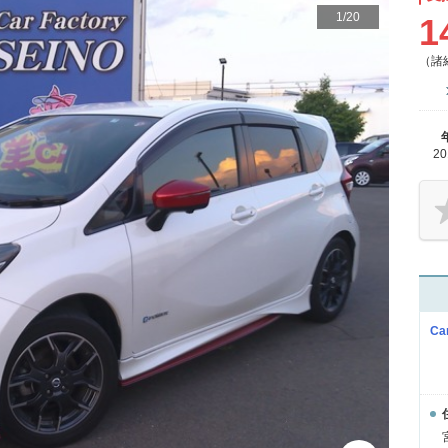
1
/
20
1
（諸
2
Ca