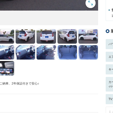
パ
エ
キ
カ
ご納車、2年保証付きで安心♪
-/
T
ミ