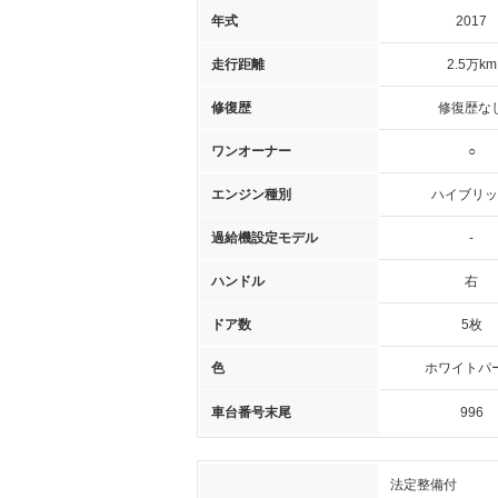
年式
2017
走行距離
2.5万km
修復歴
修復歴な
ワンオーナー
○
エンジン種別
ハイブリッ
過給機設定モデル
-
ハンドル
右
ドア数
5枚
色
ホワイトパ
車台番号末尾
996
法定整備付