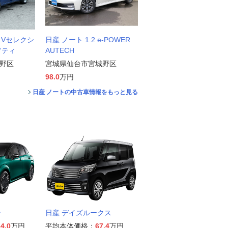
X Vセレクシ
日産 ノート 1.2 e-POWER
フティ
AUTECH
野区
宮城県仙台市宮城野区
98.0
万円
日産 ノートの中古車情報をもっと見る
ラ
日産 デイズルークス
4.0
万円
平均本体価格：
67.4
万円