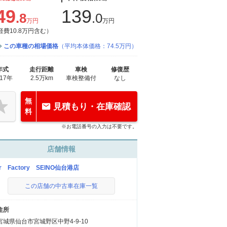
49
139
.8
.0
万円
万円
経費10.8万円含む）
この車種の相場価格
（平均本体価格：74.5万円）
年式
走行距離
車検
修復歴
017年
2.5万km
車検整備付
なし
無
見積もり・在庫確認
料
※お電話番号の入力は不要です。
店舗情報
r Factory SEINO仙台港店
この店舗の中古車在庫一覧
住所
宮城県仙台市宮城野区中野4-9-10