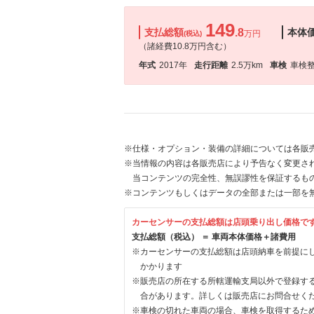
149
支払総額
.8
本体
万円
(税込)
（諸経費10.8万円含む）
年式
2017年
走行距離
2.5万km
車検
車検
※仕様・オプション・装備の詳細については各販
※当情報の内容は各販売店により予告なく変更され
当コンテンツの完全性、無誤謬性を保証するも
※コンテンツもしくはデータの全部または一部を
カーセンサーの支払総額は店頭乗り出し価格で
支払総額（税込） ＝ 車両本体価格＋諸費用
※カーセンサーの支払総額は店頭納車を前提に
かかります
※販売店の所在する所轄運輸支局以外で登録す
合があります。詳しくは販売店にお問合せく
※車検の切れた車両の場合、車検を取得するた