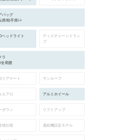
アバッグ
席/助手席/-/-
EDヘッドライト
ディスチャージドラン
プ
メラ
-/-/全周囲
動リアゲート
サンルーフ
ルエアロ
アルミホイール
ーダウン
リフトアップ
冷地仕様
過給機設定モデル