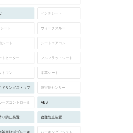
C
ベンチシート
列シート
ウォークスルー
動シート
シートエアコン
ートヒーター
フルフラットシート
ットマン
本革シート
イドリングストップ
障害物センサー
ルーズコントロール
ABS
滑り防止装置
盗難防止装置
突被害軽減ブレーキ
パーキングアシスト