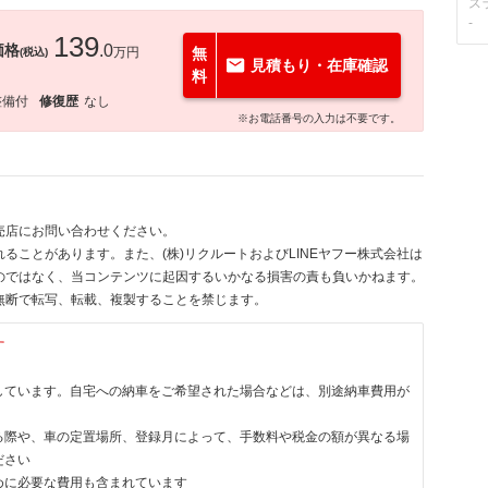
ス
-
139
価格
.0
万円
無
(税込)
見積もり・在庫確認
料
整備付
修復歴
なし
※お電話番号の入力は不要です。
売店にお問い合わせください。
ることがあります。また、(株)リクルートおよびLINEヤフー株式会社は
のではなく、当コンテンツに起因するいかなる損害の責も負いかねます。
無断で転写、転載、複製することを禁じます。
す
しています。自宅への納車をご希望された場合などは、別途納車費用が
る際や、車の定置場所、登録月によって、手数料や税金の額が異なる場
ださい
めに必要な費用も含まれています