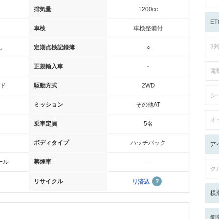
排気量
1200cc
ET
車検
車検整備付
3
し
定期点検記録簿
○
正規輸入車
-
電
ド
駆動方式
2WD
シ
ミッション
その他AT
オ
乗車定員
5名
ボディタイプ
ハッチバック
ア
ール
禁煙車
-
ク
リサイクル
リ済込
横
衝