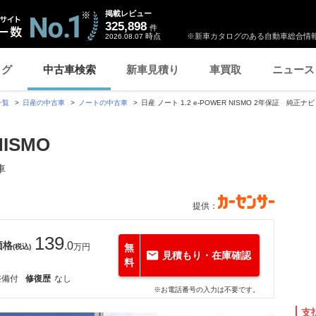
掲載レビュー
325,898
件
時点
※新車カタログのある自動車総合情報
2026.08.07
ログ
中古車検索
新車見積り
車買取
ニュース
一覧
日産の中古車
ノートの中古車
日産 ノート 1.2 e-POWER NISMO 2年保証 純
NISMO
車
提供：
139
価格
.0
万円
無
(税込)
見積もり・在庫確認
料
整備付
修復歴
なし
※お電話番号の入力は不要です。
支