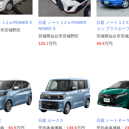
1.2 e-POWER X
日産 ノート 1.2 e-POWER
日産 ノート 1.2 
NISMO S
ョン プラスセー
台市宮城野区
宮城県仙台市宮城野区
宮城県仙台市宮城
125.7
万円
49.9
万円
ズ
日産 ルークス
日産 ノートオー
価格：
93.5
万円
平均本体価格：
139.9
万円
平均本体価格：
23