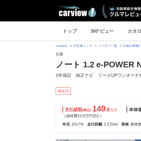
トップ
360°ビュー
カタ
carview!
中古車トップ
メーカー一覧
日産の車種
日産
ノート 1.2 e-POWER 
2年保証 純正ナビ リースUPワンオーナ
保証付
149
支払総額
.8
本体
万円
(税込)
（諸経費10.8万円含む）
年式
2017年
走行距離
2.5万km
車検
車検