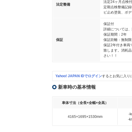
法定24ヶ月点検
法定整備
定期点検整備記録
ビ止め塗装、ボデ
保証付
詳細については、
保証期間：2年
保証
保証距離：無制限
保証2年付き車両
致します。消耗品
さい！！
Yahoo! JAPAN IDでログイン
するとお気に入り
新車時の基本情報
車体寸法（全長×全幅×全高）
-
4165×1695×1530mm
-