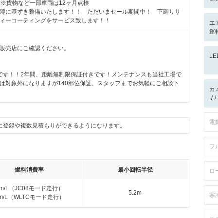
付※貨物など一部車両は12ヶ月点検
簿に基ずき整備いたします！！ ただいまセール期間中！ 下廻りサ
ィーコーティングをサービス致します！！
エ
運転
販売店にご確認ください。
L
です！！2年間、距離無制限保証付きです！メンテナンスも当社工場で
は対象外になりますが140部位保証、スタッフまでお気軽にご相談下
カ
-/
電
に登録や複数見積もりができるようになります。
フ
燃料消費率
最小回転半径
ロ
km/L（JC08モード走行）
5.2m
寒
km/L（WLTCモード走行）