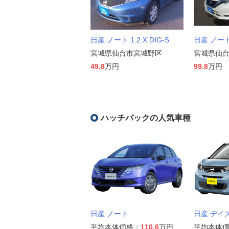
日産 ノート 1.2 X DIG-S
日産 ノート 
宮城県仙台市宮城野区
宮城県仙
49.8
万円
99.8
万円
ハッチバックの人気車種
日産 ノート
日産 デイ
平均本体価格：
110.6
万円
平均本体