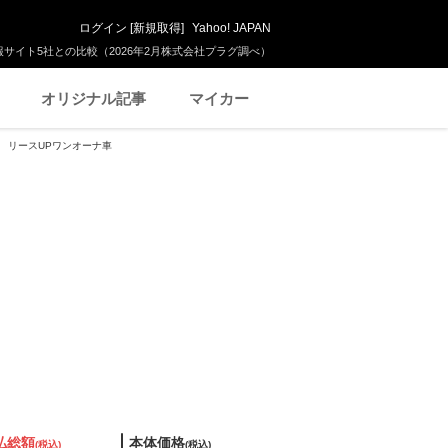
ログイン
[
新規取得
]
Yahoo! JAPAN
サイト5社との比較（2026年2月株式会社プラグ調べ）
オリジナル記事
マイカー
正ナビ リースUPワンオーナ車
払総額
本体価格
(税込)
(税込)