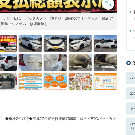
 ナビ ETC バックカメラ 地デジ Bluetoothオーディオ 純正ア
盗難防止システム 修復歴無し
パ
エ
キ
◆車検2年取得◆平成27年式走行距離76000キロナビETCバックカメ
カ
-/