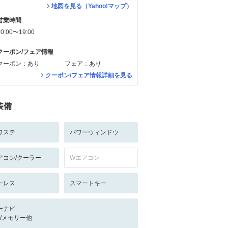
地図を見る（Yahoo!マップ）
営業時間
10:00〜19:00
クーポン/フェア情報
クーポン：あり
フェア：あり
クーポン/フェア情報詳細を見る
装備
ワステ
パワーウィンドウ
アコン/クーラー
Wエアコン
ーレス
スマートキー
ーナビ
-/-/メモリー他