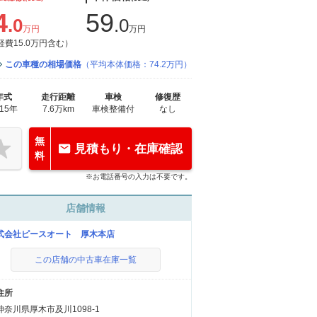
4
59
.0
.0
万円
万円
経費15.0万円含む）
この車種の相場価格
（平均本体価格：74.2万円）
年式
走行距離
車検
修復歴
015年
7.6万km
車検整備付
なし
無
見積もり・在庫確認
料
※お電話番号の入力は不要です。
店舗情報
式会社ピースオート 厚木本店
この店舗の中古車在庫一覧
住所
神奈川県厚木市及川1098-1