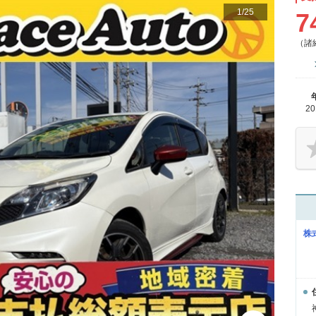
1
/
25
7
（諸
2
株