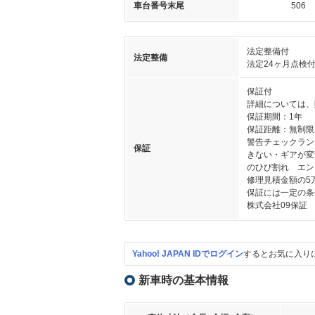
車台番号末尾
506
法定整備付
法定整備
法定24ヶ月点検
保証付
詳細については、
保証期間：1年
保証距離：無制限
警告チェックラン
保証
きない・ギアが変
のひび割れ エン
修理見積金額の5
保証には一定の条
株式会社09保証 04
Yahoo! JAPAN IDでログイン
するとお気に入り
新車時の基本情報