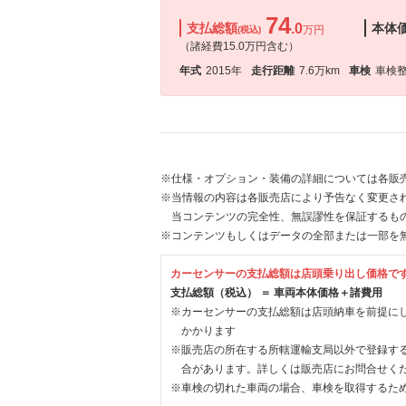
74
支払総額
.0
本体
万円
(税込)
（諸経費15.0万円含む）
年式
2015年
走行距離
7.6万km
車検
車検
※仕様・オプション・装備の詳細については各販
※当情報の内容は各販売店により予告なく変更され
当コンテンツの完全性、無誤謬性を保証するも
※コンテンツもしくはデータの全部または一部を
カーセンサーの支払総額は店頭乗り出し価格で
支払総額（税込） ＝ 車両本体価格＋諸費用
※カーセンサーの支払総額は店頭納車を前提に
かかります
※販売店の所在する所轄運輸支局以外で登録す
合があります。詳しくは販売店にお問合せく
※車検の切れた車両の場合、車検を取得するた