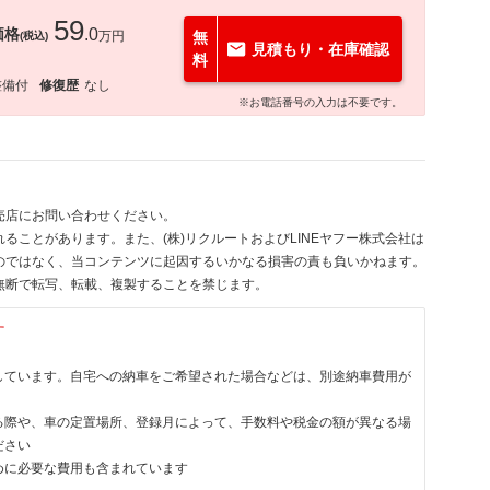
59
価格
.0
万円
無
(税込)
見積もり・在庫確認
料
整備付
修復歴
なし
※お電話番号の入力は不要です。
売店にお問い合わせください。
ることがあります。また、(株)リクルートおよびLINEヤフー株式会社は
のではなく、当コンテンツに起因するいかなる損害の責も負いかねます。
無断で転写、転載、複製することを禁じます。
す
しています。自宅への納車をご希望された場合などは、別途納車費用が
る際や、車の定置場所、登録月によって、手数料や税金の額が異なる場
ださい
めに必要な費用も含まれています