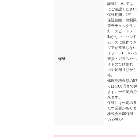
詳細については、
にご確認ください
保証期間：1年
保証距離：無制限
警告チェックラン
灯・スピードメー
動かない・ハンド
ムーズに操作でき
ギアが変速しない
ミラー・F・Rバ
保証
破損・ガラスやヘ
イトのひび割れ 
ンや足廻りりから
等。
修理見積金額の5
くは10万円まで
ます。一年契約で
来ます。
保証には一定の条
たす必要がありま
株式会社09保証 0
392-9664