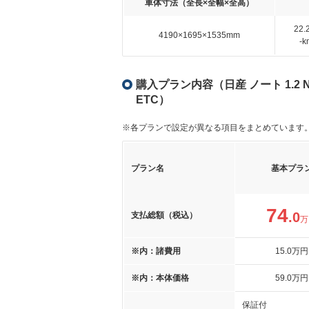
車体寸法（全長×全幅×全高）
22
4190×1695×1535mm
-
購入プラン内容（日産 ノート 1.2 
ETC）
※各プランで設定が異なる項目をまとめています
プラン名
基本プラ
74
.0
支払総額（税込）
万
※内：諸費用
15
.0
万円
※内：本体価格
59
.0
万円
保証付