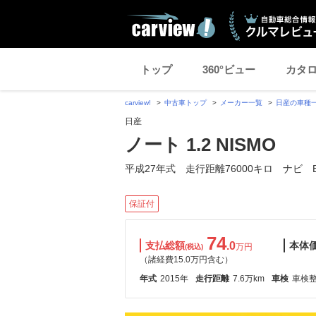
トップ
360°ビュー
カタ
carview!
中古車トップ
メーカー一覧
日産の車種
日産
ノート 1.2 NISMO
平成27年式 走行距離76000キロ ナビ E
保証付
74
支払総額
.0
本体
万円
(税込)
（諸経費15.0万円含む）
年式
2015年
走行距離
7.6万km
車検
車検