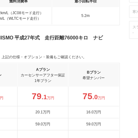
燃料消費率
最小回転半径
寒
.2km/L（JC08モード走行）
5.2m
km/L（WLTCモード走行）
ス
-
NISMO 平成27年式 走行距離76000キロ ナビ
。上記の仕様・オプション・装備もご確認ください。
Aプラン
Bプラン
ン
カーセンサーアフター保証
希望ナンバー
1年プラン
79
75
.1
.0
円
万円
万円
20
.1
万円
16
.0
万円
59
.0
万円
59
.0
万円