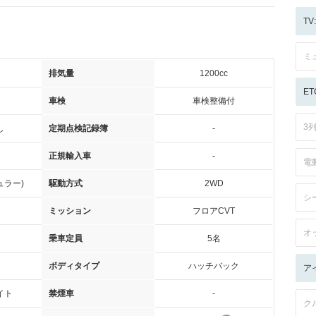
T
ミ
排気量
1200cc
ET
車検
車検整備付
3
し
定期点検記録簿
-
正規輸入車
-
電
ュラー)
駆動方式
2WD
シ
ミッション
フロアCVT
オ
乗車定員
5名
ボディタイプ
ハッチバック
ア
イト
禁煙車
-
ク