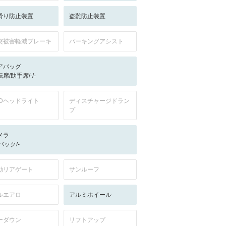
滑り防止装置
盗難防止装置
突被害軽減ブレーキ
パーキングアシスト
アバッグ
席/助手席/-/-
EDヘッドライト
ディスチャージドラン
プ
メラ
-/バック/-
動リアゲート
サンルーフ
ルエアロ
アルミホイール
ーダウン
リフトアップ