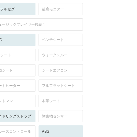
V:フルセグ
後席モニター
ュージックプレイヤー接続可
C
ベンチシート
列シート
ウォークスルー
動シート
シートエアコン
ートヒーター
フルフラットシート
ットマン
本革シート
イドリングストップ
障害物センサー
ルーズコントロール
ABS