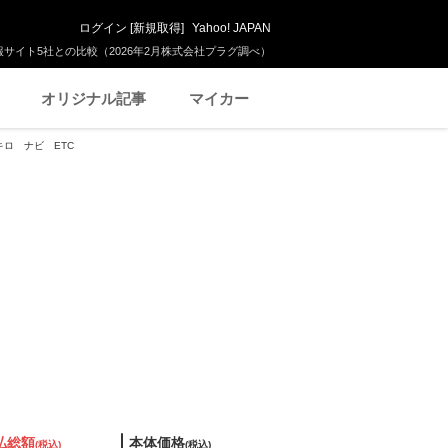
ログイン
[
新規取得
]
Yahoo! JAPAN
サイト5社との比較（2026年2月株式会社プラグ調べ）
オリジナル記事
マイカー
0キロ ナビ ETC
払総額
本体価格
(税込)
(税込)