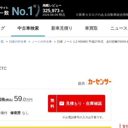
掲載レビュー
325,973
件
時点
※新車カタログのある自動車総合情報
2026.08.09
ログ
中古車検索
新車見積り
車買取
ニュース
一覧
日産の中古車
ノートの中古車
日産 ノート 1.2 NISMO 平成27年式 走行距離7600
TC
提供：
59
価格
.0
万円
無
(税込)
見積もり・在庫確認
料
整備付
修復歴
なし
※お電話番号の入力は不要です。
支