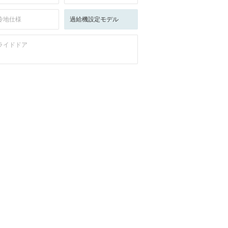
冷地仕様
過給機設定モデル
ライドドア