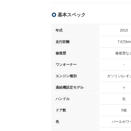
基本スペック
年式
2015
走行距離
7.6万km
修復歴
修復歴な
ワンオーナー
-
エンジン種別
ガソリン(レギ
過給機設定モデル
○
ハンドル
右
ドア数
5枚
色
パールホワ