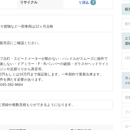
リサイクル
リ済込
横
衝
付※貨物など一部車両は12ヶ月点検
エ
販売店にご確認ください。
運転
L
プ点灯・スピードメーターが動かない・ハンドルがスムーズに操作で
速しない・ドアミラー・F・Rバンパーの破損・ガラスやヘッドライト
ジンや足廻りりから異音等。
万円もしくは10万円まで保証致します。一年契約で更新出来ます。
カ
件を満たす必要があります。
-/
5-392-9664
電
に登録や複数見積もりができるようになります。
フ
ロ