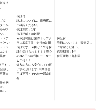
販売店
。
保証付
プ点
詳細については、販売店に
ターが
ご確認ください。
ルがス
保証期間：1年
ない・
保証距離：無制限
・ドア
★保証範囲は業界トップク
保証付
ンパーの
ラス237項目・走行無制限
詳細については、販売店に
ッドラ
保証です。全国どこでも保
ご確認ください。
エンジ
証が受けられます！！安心
保証期間：1年
異音
の365日24時間ロードサー
保証距離：無制限
ビス付！！
万円もし
遠方の方にも安心してお買
保証致し
い求め頂けます♪※業務使
更新出
用は不可・その他一部条件
有
件を満
す。
45-