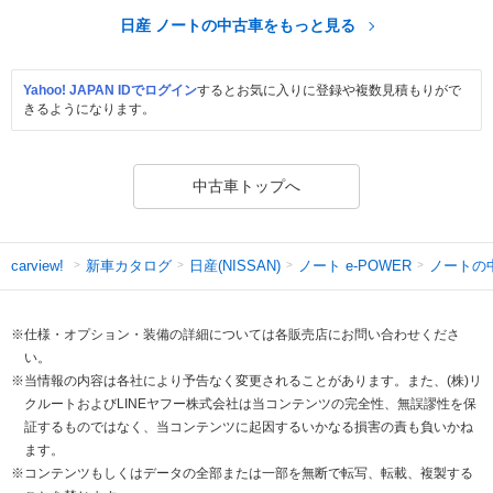
日産 ノートの中古車をもっと見る
Yahoo! JAPAN IDでログイン
するとお気に入りに登録や複数見積もりがで
きるようになります。
中古車トップへ
新車カタログ
日産(NISSAN)
ノート e-POWER
ノートの
carview!
※仕様・オプション・装備の詳細については各販売店にお問い合わせくださ
い。
※当情報の内容は各社により予告なく変更されることがあります。また、(株)リ
クルートおよびLINEヤフー株式会社は当コンテンツの完全性、無誤謬性を保
証するものではなく、当コンテンツに起因するいかなる損害の責も負いかね
ます。
※コンテンツもしくはデータの全部または一部を無断で転写、転載、複製する