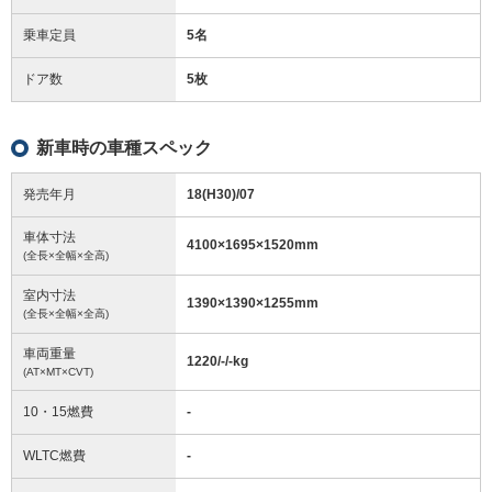
乗車定員
5名
ドア数
5枚
新車時の車種スペック
発売年月
18(H30)/07
車体寸法
4100
×
1695
×
1520
mm
(全長×全幅×全高)
室内寸法
1390
×
1390
×
1255
mm
(全長×全幅×全高)
車両重量
1220/-/-
kg
(AT×MT×CVT)
10・15燃費
-
WLTC燃費
-