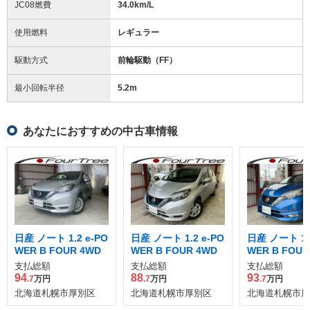
JC08燃費
34.0km/L
使用燃料
レギュラー
駆動方式
前輪駆動（FF）
最小回転半径
5.2
m
あなたにおすすめの中古車情報
日産 ノート 1.2 e-PO
日産 ノート 1.2 e-PO
日産 ノート 1.2
WER B FOUR 4WD
WER B FOUR 4WD
WER B FOUR
支払総額
支払総額
支払総額
94
88
93
.7
万円
.7
万円
.7
万円
北海道札幌市厚別区
北海道札幌市厚別区
北海道札幌市厚