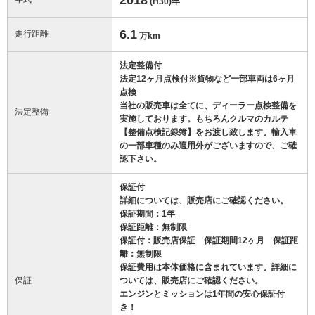
(H30)
年
6.1
走行距離
万km
法定整備付
法定12ヶ月点検付※貨物など一部車両は6ヶ月
点検
当社の販売車は全てに、ディーラー点検整備を
法定整備
実施しております。もちろんクルマのカルテ
【整備点検記録簿】をお渡し致します。輸入車
の一部車種のみ適用外がございますので、ご確
認下さい。
保証付
詳細については、販売店にご確認ください。
保証期間：1年
保証距離：無制限
保証付：販売店保証 保証期間12ヶ月 保証距
離：無制限
保証費用は本体価格に含まれています。詳細に
保証
ついては、販売店にご確認ください。
エンジンとミッションは1年間の安心保証付
き！