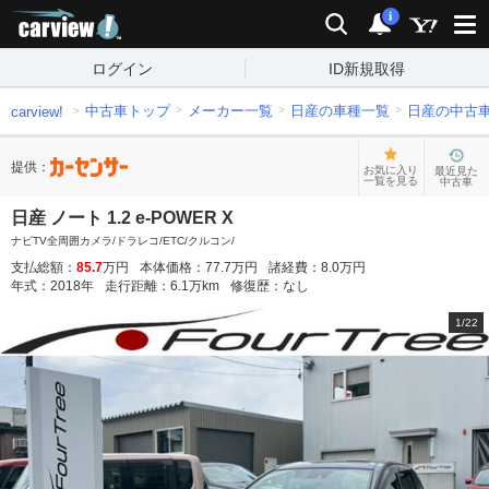
carview!
検索
通知
i
ログイン
ID新規取得
中古車トップ
メーカー一覧
日産の車種一覧
日産の中古
carview!
提供：
お気に入り
最近見た
一覧を見る
中古車
日産 ノート 1.2 e-POWER X
ナビTV全周囲カメラ/ドラレコ/ETC/クルコン/
支払総額：
85.7
万円
本体価格：
77.7
万円
諸経費：
8.0
万円
年式：
2018
年
走行距離：
6.1
万km
修復歴：
なし
1
/
22