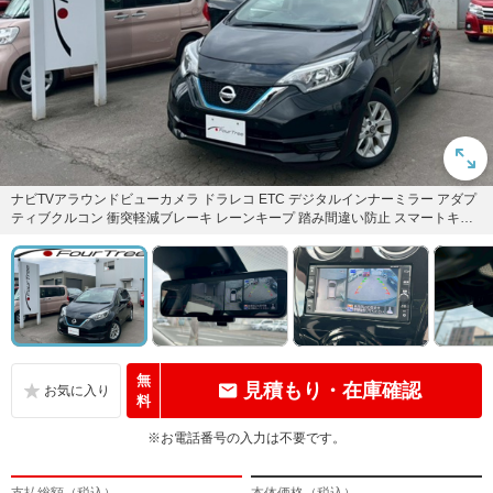
ナビTVアラウンドビューカメラ ドラレコ ETC デジタルインナーミラー アダプ
ティブクルコン 衝突軽減ブレーキ レーンキープ 踏み間違い防止 スマートキー2
本
無
見積もり・在庫確認
料
※お電話番号の入力は不要です。
支払総額（税込）
本体価格（税込）