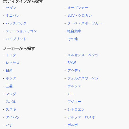
ボディタイプから探す
セダン
オープンカー
ミニバン
SUV・クロカン
ハッチバック
クーペ・スポーツカー
ステーションワゴン
軽自動車
ハイブリッド
その他
メーカーから探す
トヨタ
メルセデス・ベンツ
レクサス
BMW
日産
アウディ
ホンダ
フォルクスワーゲン
三菱
ポルシェ
マツダ
ミニ
スバル
プジョー
スズキ
シトロエン
ダイハツ
アルファ ロメオ
いすゞ
ボルボ