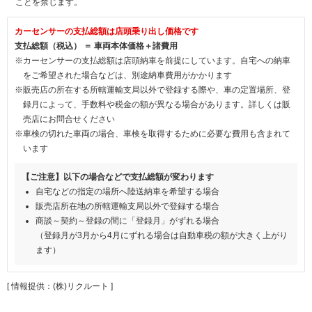
ことを禁じます。
カーセンサーの支払総額は店頭乗り出し価格です
支払総額（税込） ＝ 車両本体価格＋諸費用
※カーセンサーの支払総額は店頭納車を前提にしています。自宅への納車
をご希望された場合などは、別途納車費用がかかります
※販売店の所在する所轄運輸支局以外で登録する際や、車の定置場所、登
録月によって、手数料や税金の額が異なる場合があります。詳しくは販
売店にお問合せください
※車検の切れた車両の場合、車検を取得するために必要な費用も含まれて
います
【ご注意】以下の場合などで支払総額が変わります
自宅などの指定の場所へ陸送納車を希望する場合
販売店所在地の所轄運輸支局以外で登録する場合
商談～契約～登録の間に「登録月」がずれる場合
（登録月が3月から4月にずれる場合は自動車税の額が大きく上がり
ます）
[ 情報提供：(株)リクルート ]