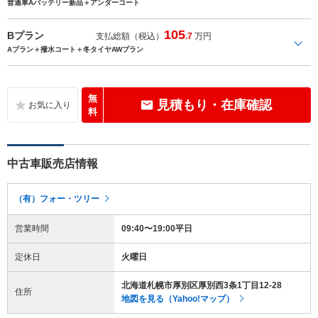
普通車Aバッテリー新品＋アンダーコート
105
Bプラン
支払総額（税込）
.7
万円
Aプラン＋撥水コート＋冬タイヤAWプラン
無
見積もり・在庫確認
料
中古車販売店情報
（有）フォー・ツリー
営業時間
09:40〜19:00平日
定休日
火曜日
北海道札幌市厚別区厚別西3条1丁目12-28
住所
地図を見る（Yahoo!マップ）