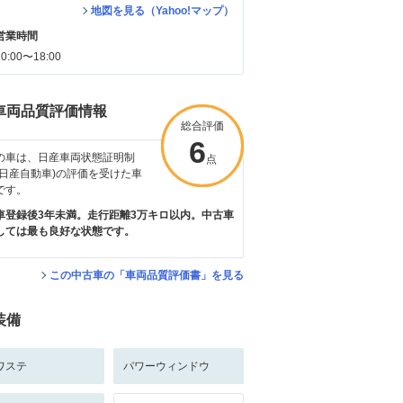
地図を見る（Yahoo!マップ）
営業時間
10:00〜18:00
車両品質評価情報
総合評価
総合評価
6
6
の車は、日産車両状態証明制
点
点
(日産自動車)の評価を受けた車
です。
車登録後3年未満。走行距離3万キロ以内。中古車
しては最も良好な状態です。
この中古車の「車両品質評価書」を見る
装備
ワステ
パワーウィンドウ