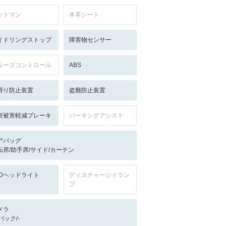
ットマン
本革シート
イドリングストップ
障害物センサー
ルーズコントロール
ABS
滑り防止装置
盗難防止装置
突被害軽減ブレーキ
パーキングアシスト
アバッグ
転席/助手席/サイド/カーテン
EDヘッドライト
ディスチャージドラン
プ
メラ
-/バック/-