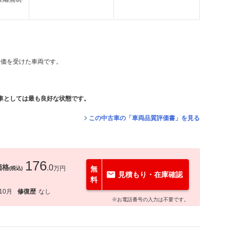
評価を受けた車両です。
車としては最も良好な状態です。
この中古車の「車両品質評価書」を見る
176
価格
.0
万円
無
(税込)
見積もり・在庫確認
料
10月
修復歴
なし
※お電話番号の入力は不要です。