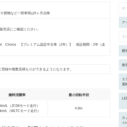
オ
付※貨物など一部車両は6ヶ月点検
ア
販売店にご確認ください。
ク
elligent Choice 【プレミアム認定中古車（2年）】 保証期間：2年（走
横
衝
に登録や複数見積もりができるようになります。
エ
運
燃料消費率
最小回転半径
L
.8km/L（JC08モード走行）
4.9m
.4km/L（WLTCモード走行）
カ
-/