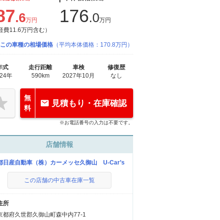
87
176
.6
.0
万円
万円
経費11.6万円含む）
この車種の相場価格
（平均本体価格：170.8万円）
年式
走行距離
車検
修復歴
024年
590km
2027年10月
なし
無
見積もり・在庫確認
料
※お電話番号の入力は不要です。
店舗情報
都日産自動車（株）カーメッセ久御山 U-Car’s
この店舗の中古車在庫一覧
住所
京都府久世郡久御山町森中内77-1