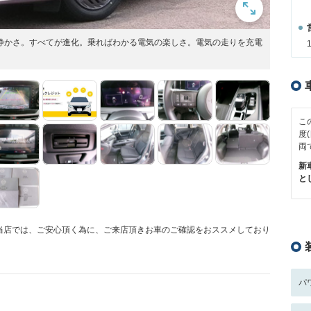
さ・静かさ。すべてが進化。乗ればわかる電気の楽しさ。電気の走りを充電
こ
度
両
新
と
C当店では、ご安心頂く為に、ご来店頂きお車のご確認をおススメしており
パ