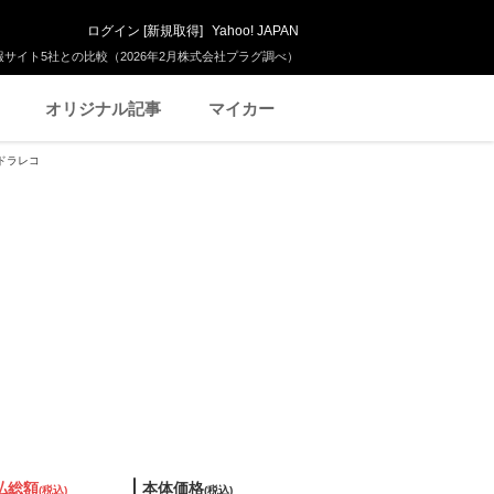
ログイン
[
新規取得
]
Yahoo! JAPAN
サイト5社との比較（2026年2月株式会社プラグ調べ）
オリジナル記事
マイカー
ラドラレコ
払総額
本体価格
(税込)
(税込)