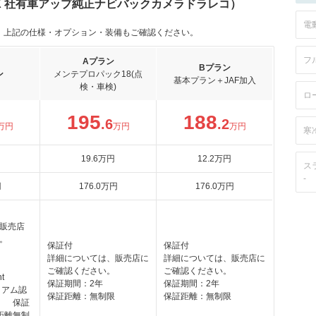
2 X 社有車アップ純正ナビバックカメラドラレコ）
電
。上記の仕様・オプション・装備もご確認ください。
フ
Aプラン
Bプラン
ン
メンテプロパック18(点
基本プラン＋JAF加入
検・車検)
ロ
195
188
.6
.2
万円
万円
万円
寒
19
.6
万円
12
.2
万円
ス
-
円
176
.0
万円
176
.0
万円
販売店
。
保証付
保証付
詳細については、販売店に
詳細については、販売店に
ご確認ください。
ご確認ください。
ent
保証期間：2年
保証期間：2年
ミアム認
保証距離：無制限
保証距離：無制限
】 保証
距離無制