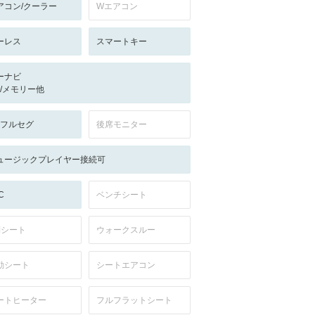
アコン/クーラー
Wエアコン
ーレス
スマートキー
ーナビ
-/-/メモリー他
V:フルセグ
後席モニター
ュージックプレイヤー接続可
C
ベンチシート
列シート
ウォークスルー
動シート
シートエアコン
ートヒーター
フルフラットシート