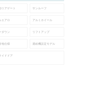
動リアゲート
サンルーフ
ルエアロ
アルミホイール
ーダウン
リフトアップ
冷地仕様
過給機設定モデル
ライドドア