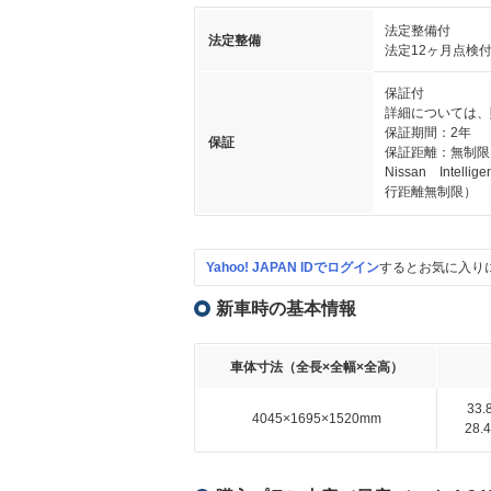
法定整備付
法定整備
法定12ヶ月点検
保証付
詳細については、
保証期間：2年
保証
保証距離：無制限
Nissan Int
行距離無制限）
Yahoo! JAPAN IDでログイン
するとお気に入り
新車時の基本情報
車体寸法（全長×全幅×全高）
33
4045×1695×1520mm
28