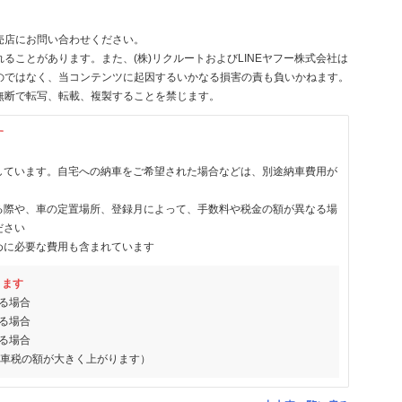
売店にお問い合わせください。
ることがあります。また、(株)リクルートおよびLINEヤフー株式会社は
のではなく、当コンテンツに起因するいかなる損害の責も負いかねます。
無断で転写、転載、複製することを禁じます。
す
しています。自宅への納車をご希望された場合などは、別途納車費用が
る際や、車の定置場所、登録月によって、手数料や税金の額が異なる場
ださい
めに必要な費用も含まれています
ります
る場合
る場合
る場合
動車税の額が大きく上がります）