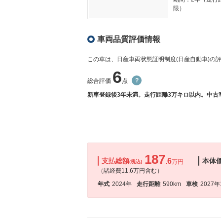
限）
車両品質評価情報
この車は、日産車両状態証明制度(日産自動車)の
6
総合評価
点
新車登録後3年未満。走行距離3万キロ以内。中古
187
支払総額
.6
本体
万円
(税込)
（諸経費11.6万円含む）
年式
2024年
走行距離
590km
車検
2027年