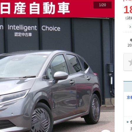
1
/
20
1
（諸
2
京