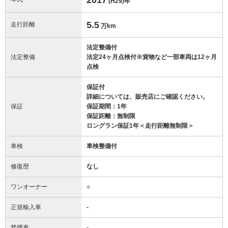
(H29)
年
5.5
走行距離
万km
法定整備付
法定整備
法定24ヶ月点検付※貨物など一部車両は12ヶ月
点検
保証付
詳細については、販売店にご確認ください。
保証
保証期間：1年
保証距離：無制限
ロングラン保証1年＜走行距離無制限＞
車検
車検整備付
修復歴
なし
ワンオーナー
○
正規輸入車
-
禁煙車
-