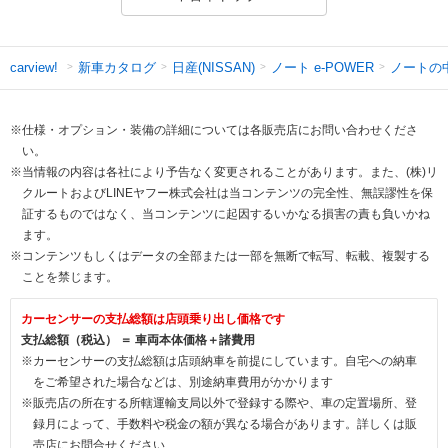
新車カタログ
日産(NISSAN)
ノート e-POWER
ノートの
carview!
※仕様・オプション・装備の詳細については各販売店にお問い合わせくださ
い。
※当情報の内容は各社により予告なく変更されることがあります。また、(株)リ
クルートおよびLINEヤフー株式会社は当コンテンツの完全性、無誤謬性を保
証するものではなく、当コンテンツに起因するいかなる損害の責も負いかね
ます。
※コンテンツもしくはデータの全部または一部を無断で転写、転載、複製する
ことを禁じます。
カーセンサーの支払総額は店頭乗り出し価格です
支払総額（税込） ＝ 車両本体価格＋諸費用
※カーセンサーの支払総額は店頭納車を前提にしています。自宅への納車
をご希望された場合などは、別途納車費用がかかります
※販売店の所在する所轄運輸支局以外で登録する際や、車の定置場所、登
録月によって、手数料や税金の額が異なる場合があります。詳しくは販
売店にお問合せください