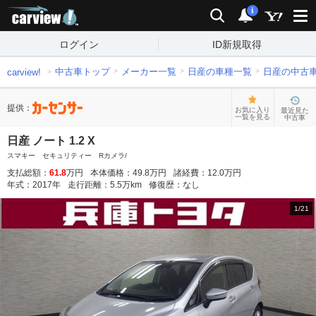
carview!
検索
通知
i
ログイン
ID新規取得
中古車トップ
メーカー一覧
日産の車種一覧
日産の中古
carview!
提供：
お気に入り
最近見た
一覧を見る
中古車
日産 ノート 1.2 X
スマキー セキュリティー Rカメラ/
支払総額：
61.8
万円
本体価格：
49.8
万円
諸経費：
12.0
万円
年式：
2017
年
走行距離：
5.5
万km
修復歴：
なし
1
/
21