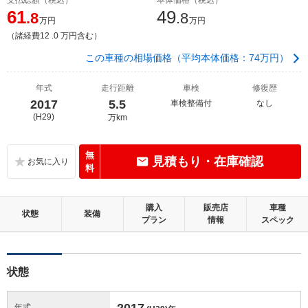
61
49
.8
.8
万円
万円
（諸経費12 .0 万円含む）
この車種の相場価格（平均本体価格：74万円）
年式
走行距離
車検
修復歴
2017
5.5
車検整備付
なし
(H29)
万km
無
見積もり・在庫確認
料
購入
販売店
車種
状態
装備
プラン
情報
スペック
状態
2017
年式