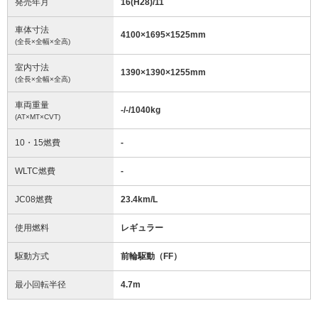
発売年月
16(H28)/11
車体寸法
4100
×
1695
×
1525
mm
(全長×全幅×全高)
室内寸法
1390
×
1390
×
1255
mm
(全長×全幅×全高)
車両重量
-/-/1040
kg
(AT×MT×CVT)
10・15燃費
-
WLTC燃費
-
JC08燃費
23.4km/L
使用燃料
レギュラー
駆動方式
前輪駆動（FF）
最小回転半径
4.7
m