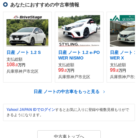
あなたにおすすめの中古車情報
日産 ノート 1.2 S
日産 ノート 1.2 e-PO
日産 ノート 1.2
WER NISMO
WER X
支払総額
108
支払総額
支払総額
.0
万円
99
99
.0
万円
.8
万円
兵庫県神戸市北区
兵庫県神戸市北区
兵庫県神戸市北
日産 ノートの中古車をもっと見る
Yahoo! JAPAN IDでログイン
するとお気に入りに登録や複数見積もりがで
きるようになります。
中古車トップへ