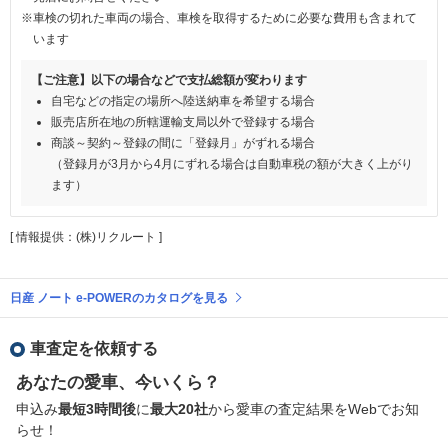
※車検の切れた車両の場合、車検を取得するために必要な費用も含まれて
います
【ご注意】以下の場合などで支払総額が変わります
自宅などの指定の場所へ陸送納車を希望する場合
販売店所在地の所轄運輸支局以外で登録する場合
商談～契約～登録の間に「登録月」がずれる場合
（登録月が3月から4月にずれる場合は自動車税の額が大きく上がり
ます）
[ 情報提供：(株)リクルート ]
日産 ノート e-POWERのカタログを見る
車査定を依頼する
あなたの愛車、今いくら？
申込み
最短3時間後
に
最大20社
から愛車の査定結果をWebでお知
らせ！