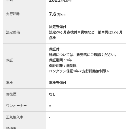
(R3)
年
7.6
走行距離
万km
法定整備付
法定整備
法定24ヶ月点検付※貨物など一部車両は12ヶ月
点検
保証付
詳細については、販売店にご確認ください。
保証
保証期間：1年
保証距離：無制限
ロングラン保証1年＜走行距離無制限＞
車検
車検整備付
修復歴
なし
ワンオーナー
○
正規輸入車
-
禁煙車
-