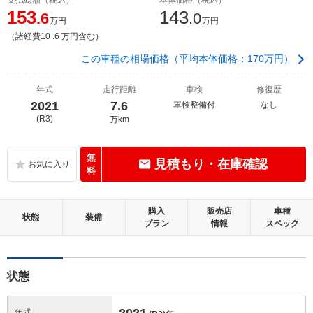
153
143
.6
.0
万円
万円
（諸経費10 .6 万円含む）
この車種の相場価格（平均本体価格：170万円）
年式
走行距離
車検
修復歴
2021
7.6
車検整備付
なし
(R3)
万km
無
見積もり・在庫確認
料
購入
販売店
車種
状態
装備
プラン
情報
スペック
状態
2021
年式