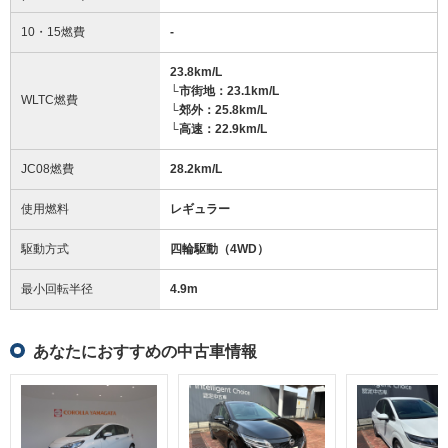
10・15燃費
-
23.8km/L
└市街地：23.1km/L
WLTC燃費
└郊外：25.8km/L
└高速：22.9km/L
JC08燃費
28.2km/L
使用燃料
レギュラー
駆動方式
四輪駆動（4WD）
最小回転半径
4.9
m
あなたにおすすめの中古車情報