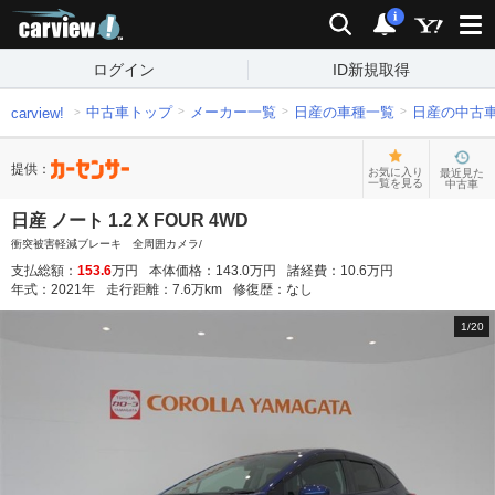
carview!
検索
通知
i
ログイン
ID新規取得
中古車トップ
メーカー一覧
日産の車種一覧
日産の中古
carview!
提供：
お気に入り
最近見た
一覧を見る
中古車
日産 ノート 1.2 X FOUR 4WD
衝突被害軽減ブレーキ 全周囲カメラ/
支払総額：
153.6
万円
本体価格：
143.0
万円
諸経費：
10.6
万円
年式：
2021
年
走行距離：
7.6
万km
修復歴：
なし
1
/
20