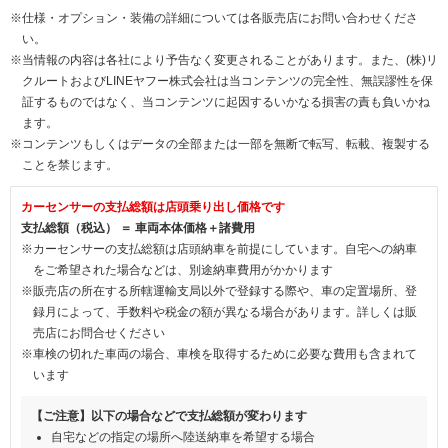
※仕様・オプション・装備の詳細については各販売店にお問い合わせくださ
い。
※当情報の内容は各社により予告なく変更されることがあります。また、(株)リ
クルートおよびLINEヤフー株式会社は当コンテンツの完全性、無誤謬性を保
証するものではなく、当コンテンツに起因するいかなる損害の責も負いかね
ます。
※コンテンツもしくはデータの全部または一部を無断で転写、転載、複製する
ことを禁じます。
カーセンサーの支払総額は店頭乗り出し価格です
支払総額（税込） ＝ 車両本体価格＋諸費用
※カーセンサーの支払総額は店頭納車を前提にしています。自宅への納車
をご希望された場合などは、別途納車費用がかかります
※販売店の所在する所轄運輸支局以外で登録する際や、車の定置場所、登
録月によって、手数料や税金の額が異なる場合があります。詳しくは販
売店にお問合せください
※車検の切れた車両の場合、車検を取得するために必要な費用も含まれて
います
【ご注意】以下の場合などで支払総額が変わります
自宅などの指定の場所へ陸送納車を希望する場合