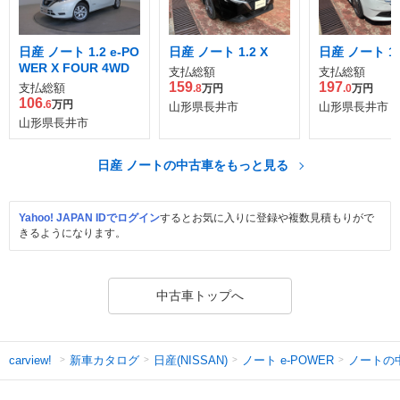
日産 ノート 1.2 e-PO
日産 ノート 1.2 X
日産 ノート 1.
WER X FOUR 4WD
支払総額
支払総額
159
197
支払総額
.8
万円
.0
万円
106
.6
万円
山形県長井市
山形県長井市
山形県長井市
日産 ノートの中古車をもっと見る
Yahoo! JAPAN IDでログイン
するとお気に入りに登録や複数見積もりがで
きるようになります。
中古車トップへ
新車カタログ
日産(NISSAN)
ノート e-POWER
ノートの
carview!