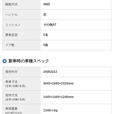
駆動方式
4WD
ハンドル
右
ミッション
その他AT
乗車定員
5名
ドア数
5枚
新車時の車種スペック
発売年月
20(R2)/12
車体寸法
4045
×
1695
×
1520
mm
(全長×全幅×全高)
室内寸法
1445
×
1445
×
1240
mm
(全長×全幅×全高)
車両重量
1340/-/-
kg
(AT×MT×CVT)