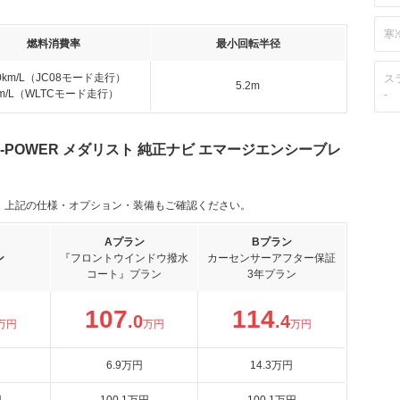
寒
燃料消費率
最小回転半径
.0km/L（JC08モード走行）
ス
5.2m
km/L（WLTCモード走行）
-
e-POWER メダリスト 純正ナビ エマージエンシーブレ
。上記の仕様・オプション・装備もご確認ください。
Aプラン
Bプラン
ン
『フロントウインドウ撥水
カーセンサーアフター保証
コート』プラン
3年プラン
107
114
.0
.4
万円
万円
万円
6
.9
万円
14
.3
万円