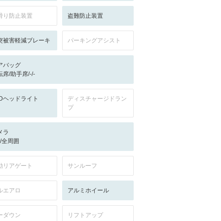
滑り防止装置
盗難防止装置
突被害軽減ブレーキ
パーキングアシスト
アバッグ
席/助手席/-/-
EDヘッドライト
ディスチャージドラン
プ
メラ
-/-/全周囲
動リアゲート
サンルーフ
ルエアロ
アルミホイール
ーダウン
リフトアップ