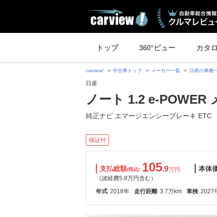
トップ
360°ビュー
カタ
carview!
中古車トップ
メーカー一覧
日産の車種
日産
ノート 1.2 e-POWE
純正ナビ エマージエンシーブレーキ ETC
保証付
105
支払総額
.9
本体
万円
(税込)
（諸経費5.8万円含む）
年式
2018年
走行距離
3.7万km
車検
2027