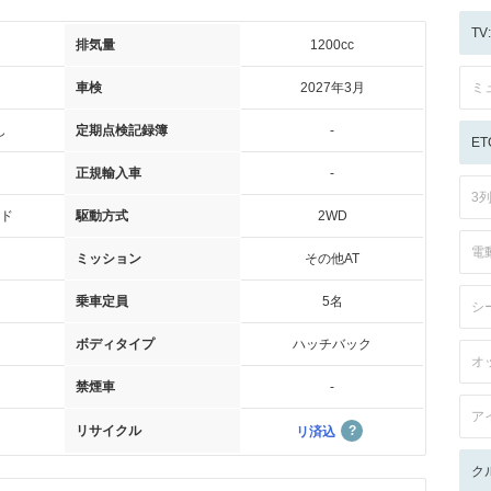
T
排気量
1200cc
車検
2027年3月
ミ
し
定期点検記録簿
-
ET
正規輸入車
-
3
ド
駆動方式
2WD
電
ミッション
その他AT
乗車定員
5名
シ
ボディタイプ
ハッチバック
オ
禁煙車
-
ア
リサイクル
リ済込
ク