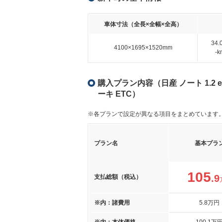
車体寸法（全長×全幅×全高）
34
4100×1695×1520mm
-
購入プラン内容（日産 ノート 1.2 
ーキ ETC）
※各プランで設定が異なる項目をまとめています
プラン名
基本プラ
105
.9
支払総額（税込）
※内：諸費用
5
.8
万円