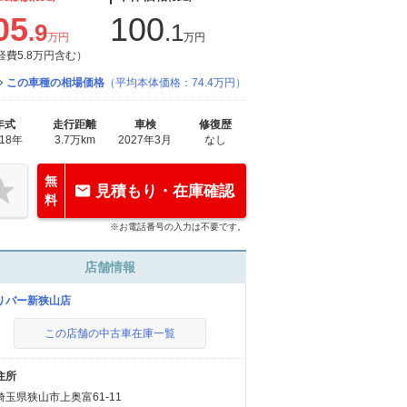
05
100
.9
.1
万円
万円
経費5.8万円含む）
この車種の相場価格
（平均本体価格：74.4万円）
年式
走行距離
車検
修復歴
018年
3.7万km
2027年3月
なし
無
見積もり・在庫確認
料
※お電話番号の入力は不要です。
店舗情報
リバー新狭山店
この店舗の中古車在庫一覧
住所
埼玉県狭山市上奥富61-11