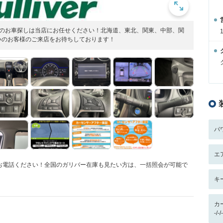
ensorのお車探しは当店にお任せください！北海道、東北、関東、中部、関
いのお客様のご来店をお待ちしております！
パ
エ
4524へお電話ください！全国のガリバー在庫も見たい方は、一括照会が可能で
キ
カ
-/