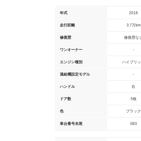
年式
2018
走行距離
3.7万km
修復歴
修復歴な
ワンオーナー
-
エンジン種別
ハイブリッ
過給機設定モデル
-
ハンドル
右
ドア数
5枚
色
ブラック
車台番号末尾
083