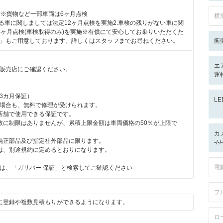
付※貨物など一部車両は6ヶ月点検
横
ある車に関しましては法定12ヶ月点検を実施2.車検の残りがない車に関
4ヶ月点検(車検取得のみ)を実施※有償にて安心してお乗りいただくた
」もご用意しております。詳しくはスタッフまでお尋ねください。
衝
エ
販売店にご確認ください。
運転
3カ月保証）
L
場合も、無料で修理が受けられます。
店舗で使用できる保証です。
数に制限はありませんが、累積上限金額は車両価格の50％が上限で
カ
純正部品及び指定社外部品に限ります。
-/
は、別途規約に定めるとおりになります。
電
は、「ガリバー 保証」と検索してご確認ください
フ
に登録や複数見積もりができるようになります。
ロ