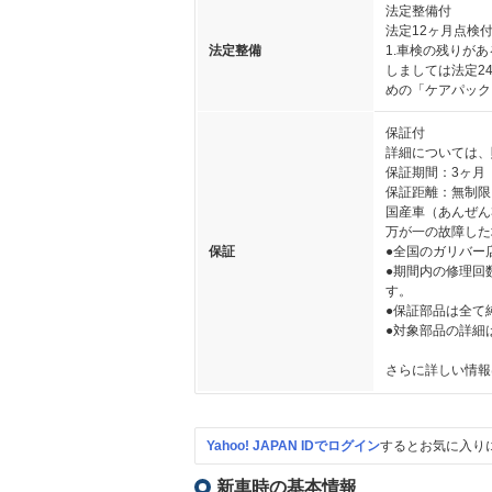
法定整備付
法定12ヶ月点検
法定整備
1.車検の残りが
しましては法定2
めの「ケアパック
保証付
詳細については、
保証期間：3ヶ月
保証距離：無制限
国産車（あんぜん
万が一の故障した
保証
●全国のガリバー
●期間内の修理回
す。
●保証部品は全て
●対象部品の詳細
さらに詳しい情報
Yahoo! JAPAN IDでログイン
するとお気に入り
新車時の基本情報