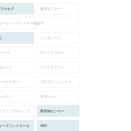
V:フルセグ
後席モニター
ュージックプレイヤー接続可
C
ベンチシート
列シート
ウォークスルー
動シート
シートエアコン
ートヒーター
フルフラットシート
ットマン
本革シート
イドリングストップ
障害物センサー
ルーズコントロール
ABS