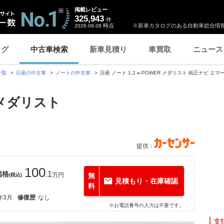
掲載レビュー
325,943
件
時点
※新車カタログのある自動車総合情報
2026.08.08
ログ
中古車検索
新車見積り
車買取
ニュース
一覧
日産の中古車
ノートの中古車
日産 ノート 1.2 e-POWER メダリスト 純正ナビ エ
R メダリスト
提供：
100
価格
.1
万円
無
(税込)
見積もり・在庫確認
料
年3月
修復歴
なし
※お電話番号の入力は不要です。
支