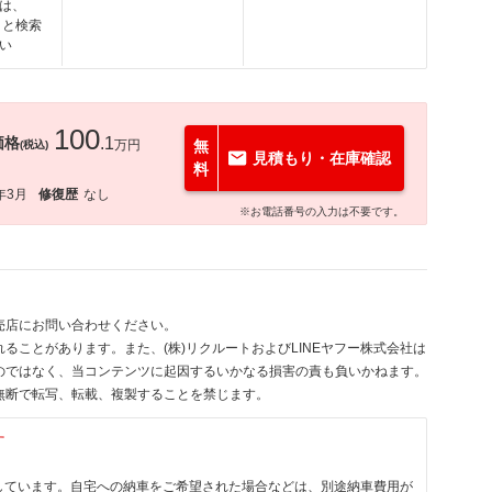
は、
」と検索
い
100
価格
.1
万円
無
(税込)
見積もり・在庫確認
料
年3月
修復歴
なし
※お電話番号の入力は不要です。
売店にお問い合わせください。
ることがあります。また、(株)リクルートおよびLINEヤフー株式会社は
のではなく、当コンテンツに起因するいかなる損害の責も負いかねます。
無断で転写、転載、複製することを禁じます。
す
しています。自宅への納車をご希望された場合などは、別途納車費用が