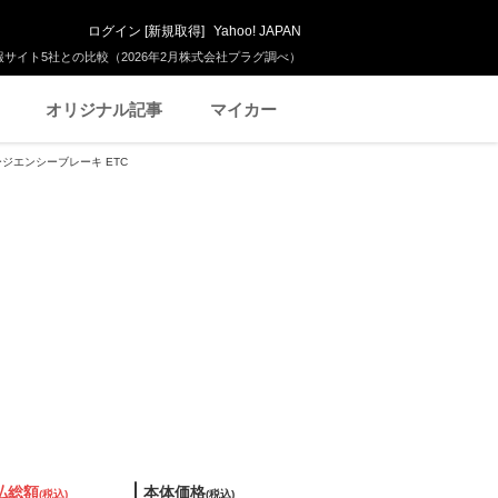
ログイン
[
新規取得
]
Yahoo! JAPAN
サイト5社との比較（2026年2月株式会社プラグ調べ）
オリジナル記事
マイカー
マージエンシーブレーキ ETC
払総額
本体価格
(税込)
(税込)