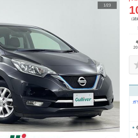
1
/
23
1
（諸
2
ガ