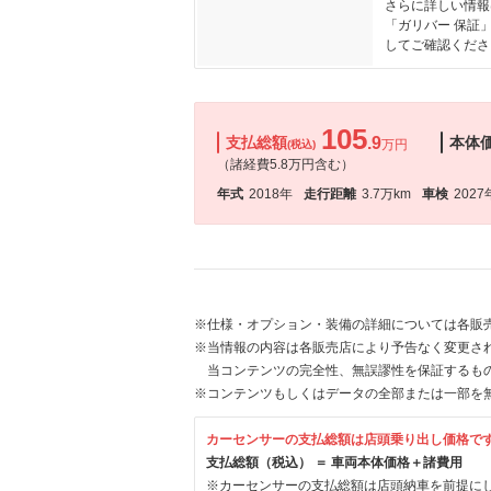
さらに詳しい情報
「ガリバー 保証
してご確認くださ
105
支払総額
.9
本体
万円
(税込)
（諸経費5.8万円含む）
年式
2018年
走行距離
3.7万km
車検
2027
※仕様・オプション・装備の詳細については各販
※当情報の内容は各販売店により予告なく変更され
当コンテンツの完全性、無誤謬性を保証するも
※コンテンツもしくはデータの全部または一部を
カーセンサーの支払総額は店頭乗り出し価格で
支払総額（税込） ＝ 車両本体価格＋諸費用
※カーセンサーの支払総額は店頭納車を前提に