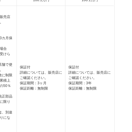
円
100
.1
万円
100
.1
万円
販売店
。
3カ月保
場合
受けら
店舗で使
保証付
保証付
。
詳細については、販売店に
詳細については、販売店に
数に制限
ご確認ください。
ご確認ください。
累積上
保証期間：3ヶ月
保証期間：3年
の50％
保証距離：無制限
保証距離：無制限
純正部品
に限り
は、別途
りにな