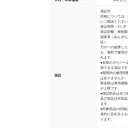
※内：本体価格
100
.1
万
保証付
詳細については、
にご確認ください
保証期間：3ヶ月
保証距離：無制限
国産車（あんぜん
証）
万が一の故障した
も、無料で修理が
れます。
●全国のガリバー
用できる保証です
●期間内の修理回
保証
はありませんが、
限金額は車両価格
が上限です。
●保証部品は全て
及び指定社外部品
ます。
●対象部品の詳細
規約に定めるとお
ります。