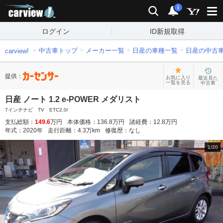
carview!
検索
通知
i
ログイン
ID新規取得
中古車トップ
メーカー一覧
日産の車種一覧
日産の中古
carview!
提供：
お気に入り
最近見た
一覧を見る
中古車
日産 ノート 1.2 e-POWER メダリスト
7インチナビ TV ETC2.0/
支払総額：
149.6
万円
本体価格：
136.8
万円
諸経費：
12.8
万円
年式：
2020
年
走行距離：
4.3
万km
修復歴：
なし
1
/
20