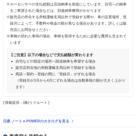
※カーセンサーの支払総額は店頭納車を前提にしています。自宅への納車
をご希望された場合などは、別途納車費用がかかります
※販売店の所在する所轄運輸支局以外で登録する際や、車の定置場所、登
録月によって、手数料や税金の額が異なる場合があります。詳しくは販
売店にお問合せください
※車検の切れた車両の場合、車検を取得するために必要な費用も含まれて
います
【ご注意】以下の場合などで支払総額が変わります
自宅などの指定の場所へ陸送納車を希望する場合
販売店所在地の所轄運輸支局以外で登録する場合
商談～契約～登録の間に「登録月」がずれる場合
（登録月が3月から4月にずれる場合は自動車税の額が大きく上がり
ます）
[ 情報提供：(株)リクルート ]
日産 ノート e-POWERのカタログを見る