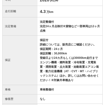
(R2)
年
4.3
走行距離
万km
法定整備付
法定整備
法定24ヶ月点検付※貨物など一部車両は12ヶ月
点検
保証付
詳細については、販売店にご確認ください。
保証期間：24ヶ月
保証距離：30,000km
登録日より24カ月もしくは30000km走行まで
保証
エンジン機構・燃料装置・冷却装置・充電装
置・潤滑装置・点火装置・始動装置エアコン装
置・動力伝達機構（AT・CVT・MT・ハイブリ
ッドシステム）ほか。詳しくはお問い合わせく
ださい！※対象外車種あり
車検
車検整備付
修復歴
なし