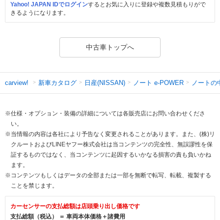
Yahoo! JAPAN IDでログイン
するとお気に入りに登録や複数見積もりがで
きるようになります。
中古車トップへ
新車カタログ
日産(NISSAN)
ノート e-POWER
ノートの
carview!
※仕様・オプション・装備の詳細については各販売店にお問い合わせくださ
い。
※当情報の内容は各社により予告なく変更されることがあります。また、(株)リ
クルートおよびLINEヤフー株式会社は当コンテンツの完全性、無誤謬性を保
証するものではなく、当コンテンツに起因するいかなる損害の責も負いかね
ます。
※コンテンツもしくはデータの全部または一部を無断で転写、転載、複製する
ことを禁じます。
カーセンサーの支払総額は店頭乗り出し価格です
支払総額（税込） ＝ 車両本体価格＋諸費用