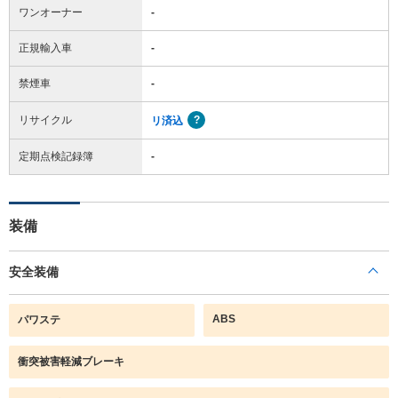
ワンオーナー
-
正規輸入車
-
禁煙車
-
リサイクル
リ済込
定期点検記録簿
-
装備
安全装備
ABS
パワステ
衝突被害軽減ブレーキ