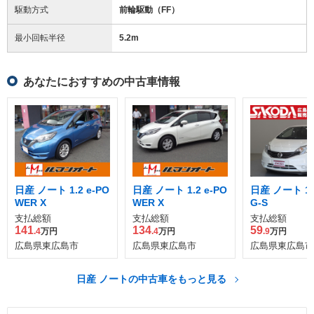
駆動方式
前輪駆動（FF）
最小回転半径
5.2
m
あなたにおすすめの中古車情報
日産 ノート 1.2 e-PO
日産 ノート 1.2 e-PO
日産 ノート 1.2
WER X
WER X
G-S
支払総額
支払総額
支払総額
141
134
59
.4
万円
.4
万円
.9
万円
広島県東広島市
広島県東広島市
広島県東広島市
日産 ノートの中古車をもっと見る