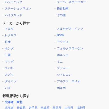
ハッチバック
クーペ・スポーツカー
ステーションワゴン
軽自動車
ハイブリッド
その他
メーカーから探す
トヨタ
メルセデス・ベンツ
レクサス
BMW
日産
アウディ
ホンダ
フォルクスワーゲン
三菱
ポルシェ
マツダ
ミニ
スバル
プジョー
スズキ
シトロエン
ダイハツ
アルファ ロメオ
いすゞ
ボルボ
都道府県から探す
北海道・東北
北海道
青森県
岩手県
宮城県
秋田県
山形県
福島県