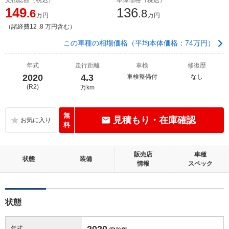
149
136
.6
.8
万円
万円
（諸経費12 .8 万円含む）
この車種の相場価格（平均本体価格：74万円）
年式
走行距離
車検
修復歴
2020
4.3
車検整備付
なし
(R2)
万km
無
見積もり・在庫確認
料
販売店
車種
状態
装備
情報
スペック
状態
2020
年式