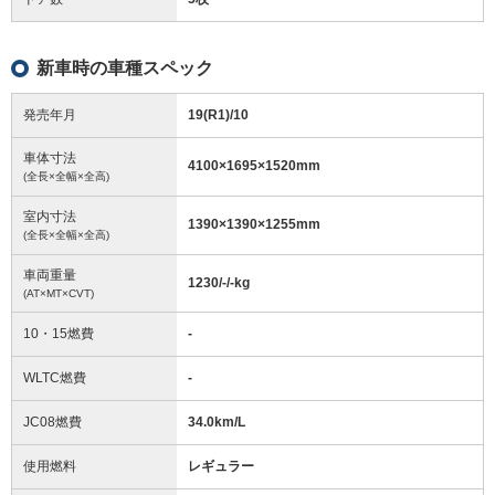
新車時の車種スペック
発売年月
19(R1)/10
車体寸法
4100
×
1695
×
1520
mm
(全長×全幅×全高)
室内寸法
1390
×
1390
×
1255
mm
(全長×全幅×全高)
車両重量
1230/-/-
kg
(AT×MT×CVT)
10・15燃費
-
WLTC燃費
-
JC08燃費
34.0km/L
使用燃料
レギュラー