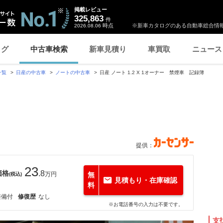
掲載レビュー
325,863
件
時点
※新車カタログのある自動車総合情報
2026.08.06
ログ
中古車検索
新車見積り
車買取
ニュース
一覧
日産の中古車
ノートの中古車
日産 ノート 1.2 X 1オーナー 禁煙車 記録簿
提供：
23
価格
.8
万円
無
(税込)
見積もり・在庫確認
料
整備付
修復歴
なし
※お電話番号の入力は不要です。
支