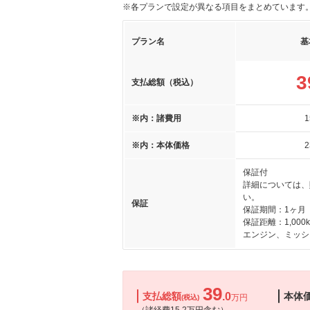
※各プランで設定が異なる項目をまとめています
プラン名
基
3
支払総額（税込）
※内：諸費用
1
※内：本体価格
2
保証付
詳細については、
い。
保証
保証期間：1ヶ月
保証距離：1,000
エンジン、ミッシ
39
支払総額
.0
本体
万円
(税込)