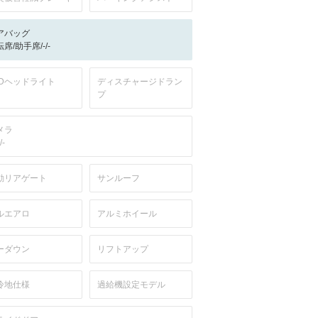
アバッグ
席/助手席/-/-
EDヘッドライト
ディスチャージドラン
プ
メラ
/-
動リアゲート
サンルーフ
ルエアロ
アルミホイール
ーダウン
リフトアップ
冷地仕様
過給機設定モデル