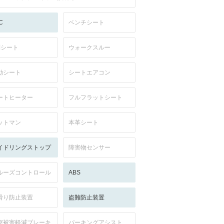
C
ベンチシート
列シート
ウォークスルー
動シート
シートエアコン
ートヒーター
フルフラットシート
ットマン
本革シート
イドリングストップ
障害物センサー
ルーズコントロール
ABS
滑り防止装置
盗難防止装置
突被害軽減ブレーキ
パーキングアシスト