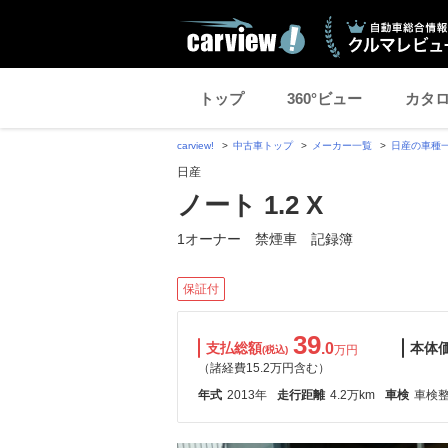
トップ
360°ビュー
カタ
carview!
中古車トップ
メーカー一覧
日産の車種
日産
ノート 1.2 X
1オーナー 禁煙車 記録簿
保証付
39
支払総額
.0
本体
万円
(税込)
（諸経費15.2万円含む）
年式
2013年
走行距離
4.2万km
車検
車検