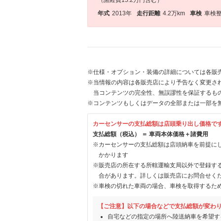
（諸経費15.2万円含む）
年式
2013年
走行距離
4.2万km
車検
車検
※仕様・オプション・装備の詳細については各販
※当情報の内容は各販売店により予告なく変更され
当コンテンツの完全性、無誤謬性を保証するも
※コンテンツもしくはデータの全部または一部を
カーセンサーの支払総額は店頭乗り出し価格で
支払総額（税込） ＝ 車両本体価格＋諸費用
※カーセンサーの支払総額は店頭納車を前提に
かかります
※販売店の所在する所轄運輸支局以外で登録す
合があります。詳しくは販売店にお問合せく
※車検の切れた車両の場合、車検を取得するた
【ご注意】以下の場合などで支払総額が変わ
自宅などの指定の場所へ陸送納車を希望す