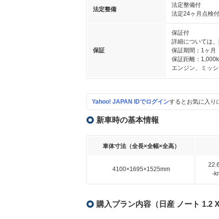
法定整備付
法定整備
法定24ヶ月点検
保証付
詳細については、
保証
保証期間：1ヶ月
保証距離：1,000
エンジン、ミッシ
Yahoo! JAPAN IDでログイン
するとお気に入り
新車時の基本情報
車体寸法（全長×全幅×全高）
22
4100×1695×1525mm
-
購入プラン内容（日産 ノート 1.2