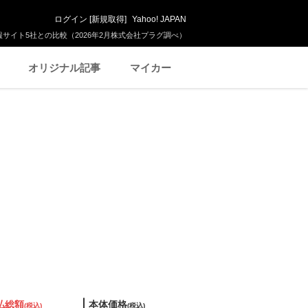
ログイン
[
新規取得
]
Yahoo! JAPAN
サイト5社との比較（2026年2月株式会社プラグ調べ）
オリジナル記事
マイカー
払総額
本体価格
(税込)
(税込)