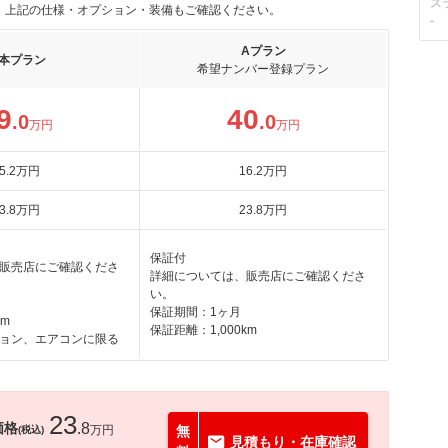
ス
。上記の仕様・オプション・装備もご確認ください。
-
Aプラン
本プラン
希望ナンバー登録プラン
9
40
.0
.0
万円
万円
5
.2
万円
16
.2
万円
3
.8
万円
23
.8
万円
保証付
販売店にご確認くださ
詳細については、販売店にご確認くださ
い。
保証期間：1ヶ月
km
保証距離：1,000km
ョン、エアコンに限る
23
価格
.8
万円
無
(税込)
見積もり・在庫確認