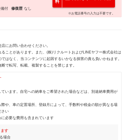
料
整備付
修復歴
なし
※お電話番号の入力は不要です。
売店にお問い合わせください。
ることがあります。また、(株)リクルートおよびLINEヤフー株式会社は
のではなく、当コンテンツに起因するいかなる損害の責も負いかねます。
無断で転写、転載、複製することを禁じます。
す
しています。自宅への納車をご希望された場合などは、別途納車費用が
る際や、車の定置場所、登録月によって、手数料や税金の額が異なる場
ださい
めに必要な費用も含まれています
ります
る場合