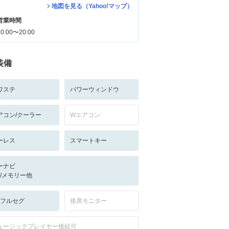
地図を見る（Yahoo!マップ）
営業時間
10:00〜20:00
装備
ワステ
パワーウィンドウ
アコン/クーラー
Wエアコン
ーレス
スマートキー
ーナビ
-/-/メモリー他
V:フルセグ
後席モニター
ュージックプレイヤー接続可