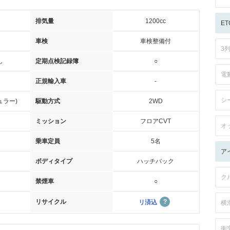
排気量
1200cc
ET
車検
車検整備付
3
し
定期点検記録簿
○
電
正規輸入車
-
シ
ュラー)
駆動方式
2WD
ミッション
フロアCVT
オ
乗車定員
5名
ア
ボディタイプ
ハッチバック
ク
禁煙車
○
リサイクル
リ済込
横
衝