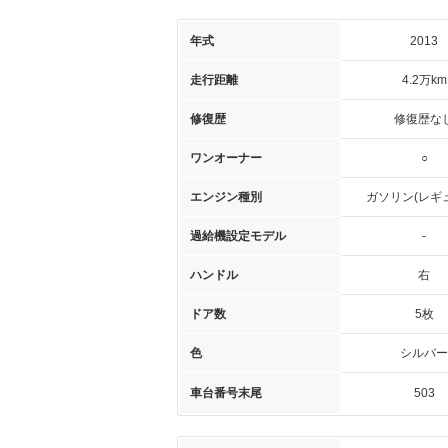
年式
2013
走行距離
4.2万km
修復歴
修復歴な
ワンオーナー
○
エンジン種別
ガソリン(レギ
過給機設定モデル
-
ハンドル
右
ドア数
5枚
色
シルバー
車台番号末尾
503