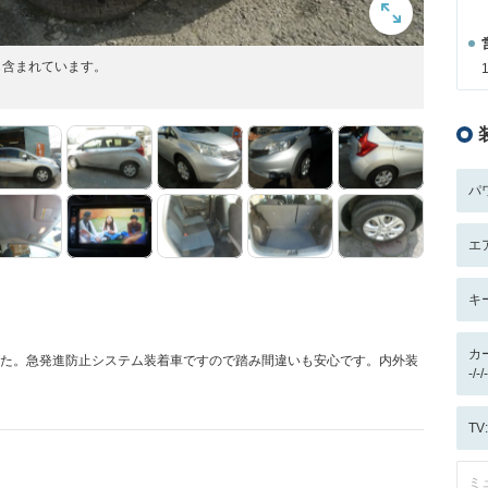
も含まれています。
パ
エ
キ
カ
した。急発進防止システム装着車ですので踏み間違いも安心です。内外装
-/
T
ミ