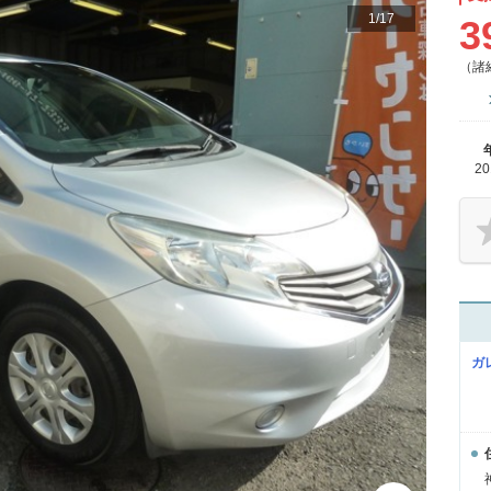
1
/
17
3
（諸
2
ガ