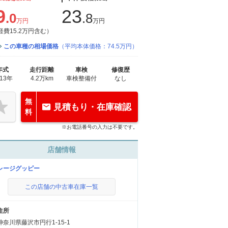
9
23
.0
.8
万円
万円
経費15.2万円含む）
この車種の相場価格
（平均本体価格：74.5万円）
年式
走行距離
車検
修復歴
013年
4.2万km
車検整備付
なし
無
見積もり・在庫確認
料
※お電話番号の入力は不要です。
店舗情報
レージグッピー
この店舗の中古車在庫一覧
住所
神奈川県藤沢市円行1-15-1