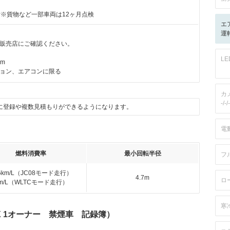
付※貨物など一部車両は12ヶ月点検
エ
運転
販売店にご確認ください。
L
km
ョン、エアコンに限る
カ
-/-/-
に登録や複数見積もりができるようになります。
電
燃料消費率
最小回転半径
フ
.6km/L（JC08モード走行）
4.7m
ロ
km/L（WLTCモード走行）
寒
 X 1オーナー 禁煙車 記録簿）