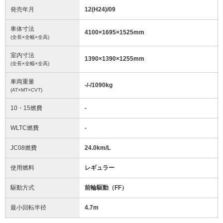
発売年月
12(H24)/09
車体寸法
4100
×
1695
×
1525
mm
(全長×全幅×全高)
室内寸法
1390
×
1390
×
1255
mm
(全長×全幅×全高)
車両重量
-/-/1090
kg
(AT×MT×CVT)
10・15燃費
-
WLTC燃費
-
JC08燃費
24.0km/L
使用燃料
レギュラー
駆動方式
前輪駆動（FF）
最小回転半径
4.7
m