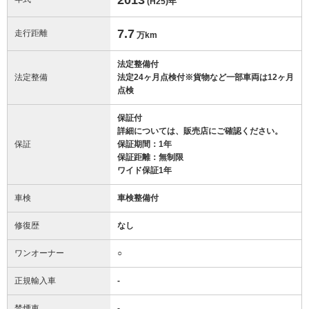
(H25)
年
7.7
走行距離
万km
法定整備付
法定整備
法定24ヶ月点検付※貨物など一部車両は12ヶ月
点検
保証付
詳細については、販売店にご確認ください。
保証
保証期間：1年
保証距離：無制限
ワイド保証1年
車検
車検整備付
修復歴
なし
ワンオーナー
○
正規輸入車
-
禁煙車
-