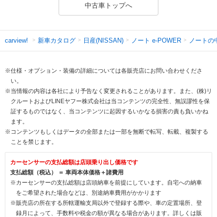
中古車トップへ
新車カタログ
日産(NISSAN)
ノート e-POWER
ノートの
carview!
※仕様・オプション・装備の詳細については各販売店にお問い合わせくださ
い。
※当情報の内容は各社により予告なく変更されることがあります。また、(株)リ
クルートおよびLINEヤフー株式会社は当コンテンツの完全性、無誤謬性を保
証するものではなく、当コンテンツに起因するいかなる損害の責も負いかね
ます。
※コンテンツもしくはデータの全部または一部を無断で転写、転載、複製する
ことを禁じます。
カーセンサーの支払総額は店頭乗り出し価格です
支払総額（税込） ＝ 車両本体価格＋諸費用
※カーセンサーの支払総額は店頭納車を前提にしています。自宅への納車
をご希望された場合などは、別途納車費用がかかります
※販売店の所在する所轄運輸支局以外で登録する際や、車の定置場所、登
録月によって、手数料や税金の額が異なる場合があります。詳しくは販