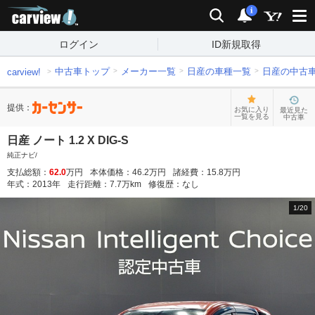
carview!
検索
通知
i
ログイン
ID新規取得
中古車トップ
メーカー一覧
日産の車種一覧
日産の中古
carview!
提供：
お気に入り
最近見た
一覧を見る
中古車
日産 ノート 1.2 X DIG-S
純正ナビ/
支払総額：
62.0
万円
本体価格：
46.2
万円
諸経費：
15.8
万円
年式：
2013
年
走行距離：
7.7
万km
修復歴：
なし
1
/
20