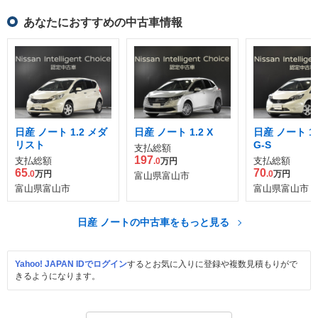
あなたにおすすめの中古車情報
日産 ノート 1.2 メダ
日産 ノート 1.2 X
日産 ノート 1.2
リスト
G-S
支払総額
197
支払総額
支払総額
.0
万円
65
70
.0
万円
.0
万円
富山県富山市
富山県富山市
富山県富山市
日産 ノートの中古車をもっと見る
Yahoo! JAPAN IDでログイン
するとお気に入りに登録や複数見積もりがで
きるようになります。