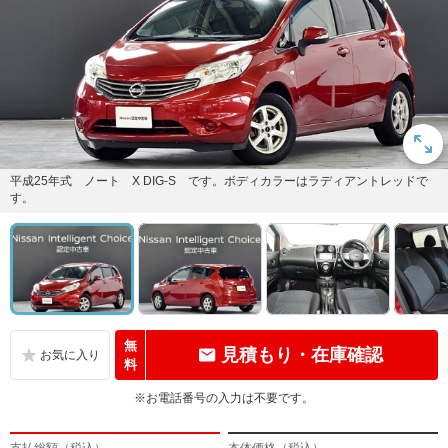
平成25年式 ノート X DIG-S です。ボディカラーはラディアントレッドで
す。
無
見積もり・在庫確認
料
※お電話番号の入力は不要です。
支払総額（税込）
本体価格（税込）