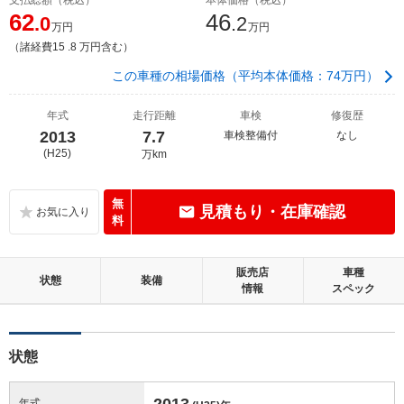
62
46
.0
.2
万円
万円
（諸経費15 .8 万円含む）
この車種の相場価格（平均本体価格：74万円）
年式
走行距離
車検
修復歴
2013
7.7
車検整備付
なし
(H25)
万km
無
見積もり・在庫確認
料
販売店
車種
状態
装備
情報
スペック
状態
2013
年式