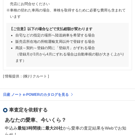
売店にお問合せください
※車検の切れた車両の場合、車検を取得するために必要な費用も含まれて
います
【ご注意】以下の場合などで支払総額が変わります
自宅などの指定の場所へ陸送納車を希望する場合
販売店所在地の所轄運輸支局以外で登録する場合
商談～契約～登録の間に「登録月」がずれる場合
（登録月が3月から4月にずれる場合は自動車税の額が大きく上がり
ます）
[ 情報提供：(株)リクルート ]
日産 ノート e-POWERのカタログを見る
車査定を依頼する
あなたの愛車、今いくら？
申込み
最短3時間後
に
最大20社
から愛車の査定結果をWebでお知
らせ！