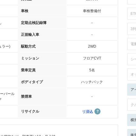
車検
車検整備付
ET
し
定期点検記録簿
-
3
正規輸入車
-
電
ュラー)
駆動方式
2WD
ミッション
フロアCVT
シ
乗車定員
5名
オ
ボディタイプ
ハッチバック
ア
ーパール
禁煙車
-
ク
ク
リサイクル
リ済込
横
衝