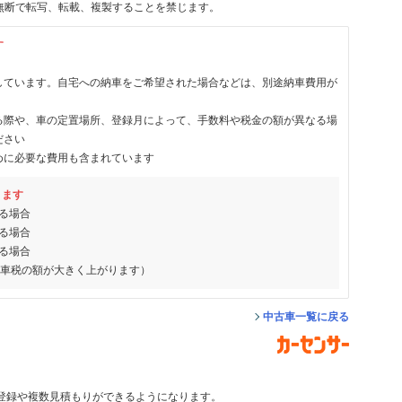
無断で転写、転載、複製することを禁じます。
す
しています。自宅への納車をご希望された場合などは、別途納車費用が
る際や、車の定置場所、登録月によって、手数料や税金の額が異なる場
ださい
めに必要な費用も含まれています
ります
る場合
る場合
る場合
動車税の額が大きく上がります）
中古車一覧に戻る
登録や複数見積もりができるようになります。