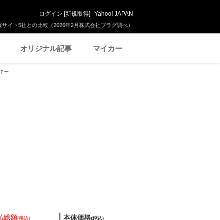
ログイン
[
新規取得
]
Yahoo! JAPAN
サイト5社との比較（2026年2月株式会社プラグ調べ）
オリジナル記事
マイカー
リキー
払総額
本体価格
(税込)
(税込)