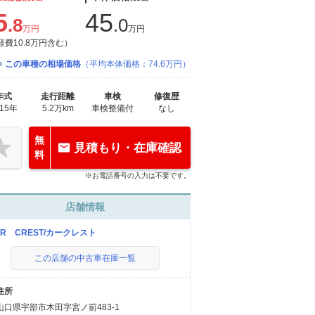
5
45
.8
.0
万円
万円
経費10.8万円含む）
この車種の相場価格
（平均本体価格：74.6万円）
年式
走行距離
車検
修復歴
015年
5.2万km
車検整備付
なし
無
見積もり・在庫確認
料
※お電話番号の入力は不要です。
店舗情報
AR CREST/カークレスト
この店舗の中古車在庫一覧
住所
山口県宇部市木田字宮ノ前483-1