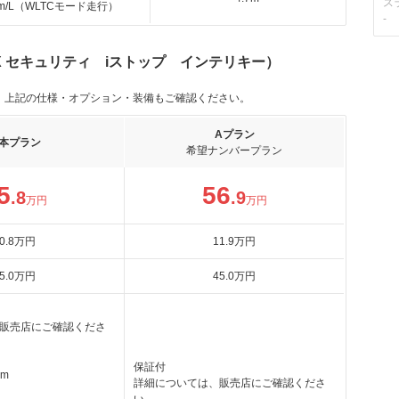
ス
km/L（WLTCモード走行）
-
 X セキュリティ iストップ インテリキー）
。上記の仕様・オプション・装備もご確認ください。
Aプラン
本プラン
希望ナンバープラン
5
56
.8
.9
万円
万円
0
.8
万円
11
.9
万円
5
.0
万円
45
.0
万円
販売店にご確認くださ
保証付
km
詳細については、販売店にご確認くださ