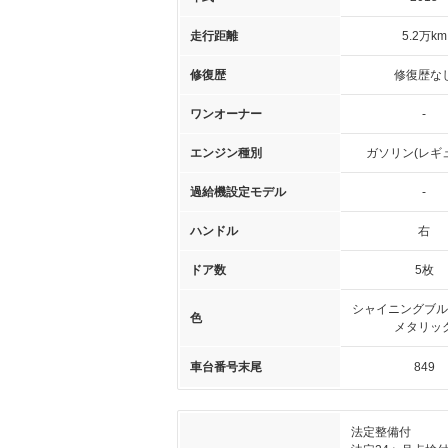
走行距離
5.2万km
修復歴
修復歴な
ワンオーナー
-
エンジン種別
ガソリン(レギ
過給機設定モデル
-
ハンドル
右
ドア数
5枚
シャイニングブル
色
メタリッ
車台番号末尾
849
法定整備付