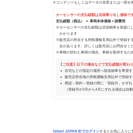
※コンテンツもしくはデータの全部または一部を
カーセンサーの支払総額は店頭乗り出し価格で
支払総額（税込） ＝ 車両本体価格＋諸費用
※カーセンサーの支払総額は店頭納車を前提に
かかります
※販売店の所在する所轄運輸支局以外で登録す
合があります。詳しくは販売店にお問合せく
※車検の切れた車両の場合、車検を取得するた
【ご注意】以下の場合などで支払総額が変わ
自宅などの指定の場所へ陸送納車を希望す
販売店所在地の所轄運輸支局以外で登録す
商談～契約～登録の間に「登録月」がずれ
（登録月が3月から4月にずれる場合は自
Yahoo! JAPAN IDでログイン
するとお気に入りに