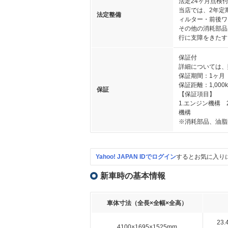
法定24ヶ月点検
当店では、2年定
法定整備
ィルター・前後ワ
その他の消耗部品
行に支障をきたす
保証付
詳細については、
保証期間：1ヶ月
保証距離：1,000
保証
【保証項目】
1.エンジン機構 
機構
※消耗部品、油脂
Yahoo! JAPAN IDでログイン
するとお気に入り
新車時の基本情報
車体寸法（全長×全幅×全高）
23
4100×1695×1525mm