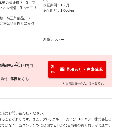
い。
2.動力伝達機構 3。ブ
保証期間：1ヶ月
クスル機構 5.ステアリ
保証距離：1,000km
類、純正外部品、メー
は保証項目内も含み対
希望ナンバー
45
価格
.0
万円
無
(税込)
見積もり・在庫確認
料
整備付
修復歴
なし
※お電話番号の入力は不要です。
売店にお問い合わせください。
ることがあります。また、(株)リクルートおよびLINEヤフー株式会社は
のではなく、当コンテンツに起因するいかなる損害の責も負いかねます。