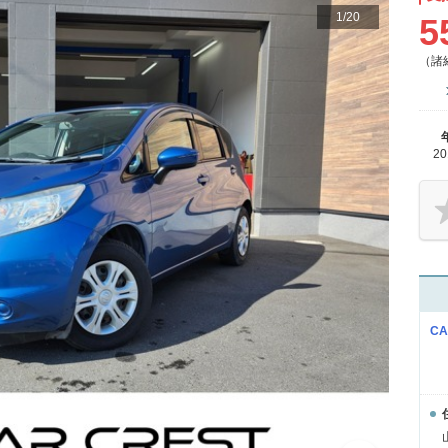
1
/
20
5
（諸
2
C