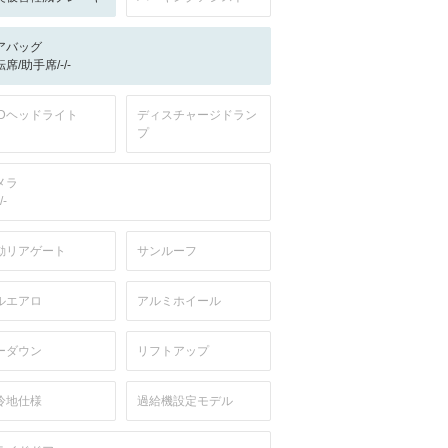
アバッグ
席/助手席/-/-
EDヘッドライト
ディスチャージドラン
プ
メラ
/-
動リアゲート
サンルーフ
ルエアロ
アルミホイール
ーダウン
リフトアップ
冷地仕様
過給機設定モデル