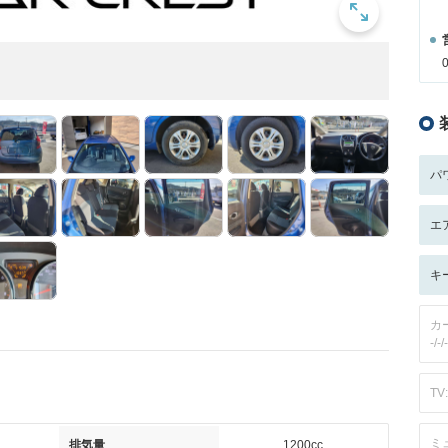
パ
エ
キ
カ
-/-/-
TV:
ミ
排気量
1200cc