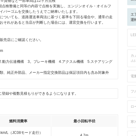
付※貨物など一部車両は12ヶ月点検
期点検整備と同等の内容で点検を実施し、エンジンオイル・オイルフ
イパーゴムを交換したうえでご納車いたします。
エ
についても、道路運送車両法に基づく基準を下回る場合や、通常の走
運転
おそれがあると当店が判断した場合には、適宜交換を行います。
L
販売店にご確認ください。
km
カ
-/-/-
2.動力伝達機構 3。ブレーキ機構 4.アクスル機構 5.ステアリング
類、純正外部品、メーカー指定交換部品は保証項目内も含み対象外
電
フ
に登録や複数見積もりができるようになります。
ロ
燃料消費率
最小回転半径
寒
.4km/L（JC08モード走行）
4.7m