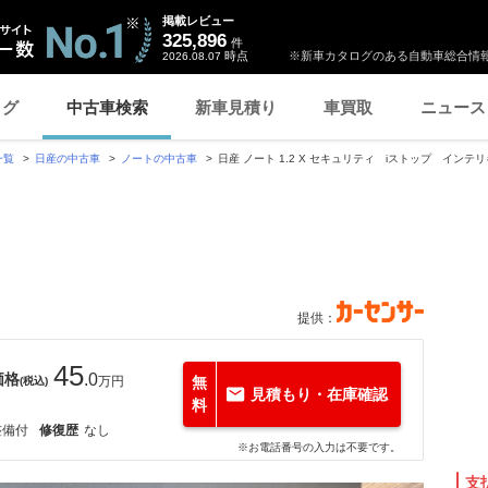
掲載レビュー
325,896
件
時点
※新車カタログのある自動車総合情報
2026.08.07
ログ
中古車検索
新車見積り
車買取
ニュース
一覧
日産の中古車
ノートの中古車
日産 ノート 1.2 X セキュリティ iストップ インテ
提供：
45
価格
.0
万円
無
(税込)
見積もり・在庫確認
料
整備付
修復歴
なし
※お電話番号の入力は不要です。
支