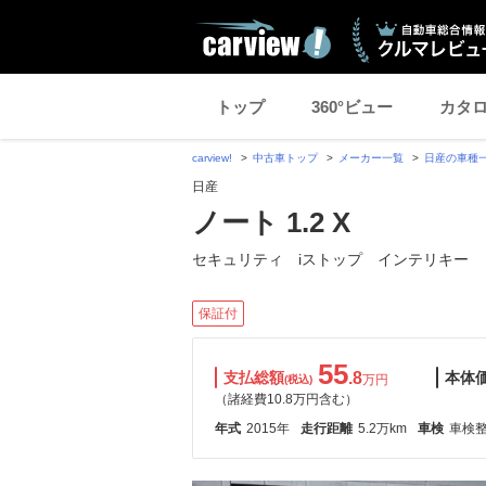
トップ
360°ビュー
カタ
carview!
中古車トップ
メーカー一覧
日産の車種
日産
ノート 1.2 X
セキュリティ iストップ インテリキー
保証付
55
支払総額
.8
本体
万円
(税込)
（諸経費10.8万円含む）
年式
2015年
走行距離
5.2万km
車検
車検