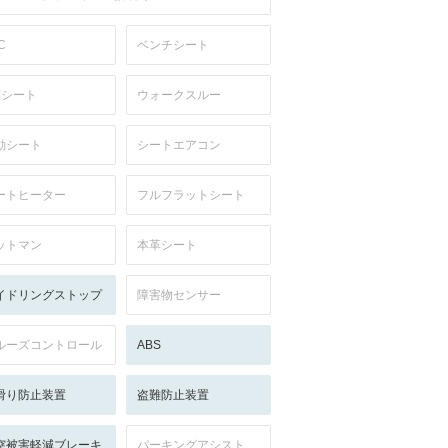
C
ベンチシート
列シート
ウォークスルー
動シート
シートエアコン
ートヒーター
フルフラットシート
ットマン
本革シート
イドリングストップ
障害物センサー
ルーズコントロール
ABS
滑り防止装置
盗難防止装置
突被害軽減ブレーキ
パーキングアシスト