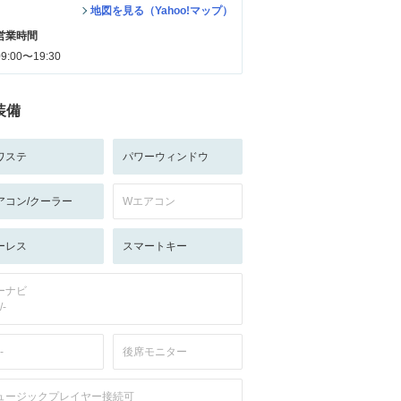
地図を見る（Yahoo!マップ）
営業時間
09:00〜19:30
装備
ワステ
パワーウィンドウ
アコン/クーラー
Wエアコン
ーレス
スマートキー
ーナビ
/-
-
後席モニター
ュージックプレイヤー接続可