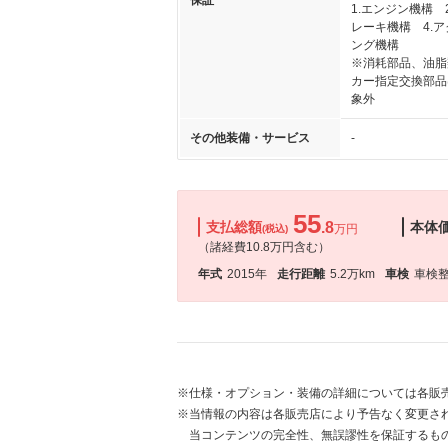
保証
1.エンジン機構 
レーキ機構 4.ア
ング機構
※消耗部品、油脂
カー指定交換部品
象外
その他装備・サービス
-
55
支払総額
.8
本体
万円
(税込)
（諸経費10.8万円含む）
年式
2015年
走行距離
5.2万km
車検
車検
※仕様・オプション・装備の詳細については各販
※当情報の内容は各販売店により予告なく変更され
当コンテンツの完全性、無誤謬性を保証するも