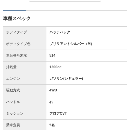
車種スペック
ボディタイプ
ハッチバック
ボディタイプ色
ブリリアントシルバー（M）
車台番号末尾
514
排気量
1200cc
エンジン
ガソリン(レギュラー)
駆動方式
4WD
ハンドル
右
ミッション
フロアCVT
乗車定員
5名