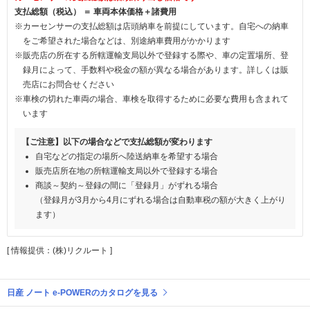
支払総額（税込） ＝ 車両本体価格＋諸費用
※カーセンサーの支払総額は店頭納車を前提にしています。自宅への納車
をご希望された場合などは、別途納車費用がかかります
※販売店の所在する所轄運輸支局以外で登録する際や、車の定置場所、登
録月によって、手数料や税金の額が異なる場合があります。詳しくは販
売店にお問合せください
※車検の切れた車両の場合、車検を取得するために必要な費用も含まれて
います
【ご注意】以下の場合などで支払総額が変わります
自宅などの指定の場所へ陸送納車を希望する場合
販売店所在地の所轄運輸支局以外で登録する場合
商談～契約～登録の間に「登録月」がずれる場合
（登録月が3月から4月にずれる場合は自動車税の額が大きく上がり
ます）
[ 情報提供：(株)リクルート ]
日産 ノート e-POWERのカタログを見る