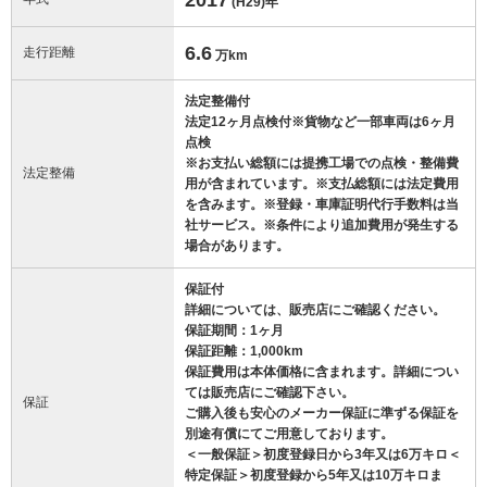
(H29)
年
6.6
走行距離
万km
法定整備付
法定12ヶ月点検付※貨物など一部車両は6ヶ月
点検
※お支払い総額には提携工場での点検・整備費
法定整備
用が含まれています。※支払総額には法定費用
を含みます。※登録・車庫証明代行手数料は当
社サービス。※条件により追加費用が発生する
場合があります。
保証付
詳細については、販売店にご確認ください。
保証期間：1ヶ月
保証距離：1,000km
保証費用は本体価格に含まれます。詳細につい
ては販売店にご確認下さい。
保証
ご購入後も安心のメーカー保証に準ずる保証を
別途有償にてご用意しております。
＜一般保証＞初度登録日から3年又は6万キロ＜
特定保証＞初度登録から5年又は10万キロま