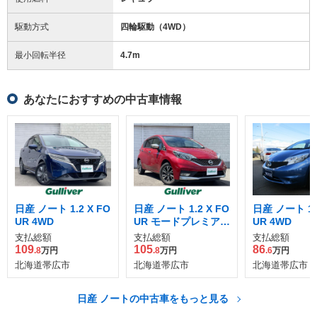
駆動方式
四輪駆動（4WD）
最小回転半径
4.7
m
あなたにおすすめの中古車情報
日産 ノート 1.2 X FO
日産 ノート 1.2 X FO
日産 ノート 1.2
UR 4WD
UR モードプレミア 4
UR 4WD
WD
支払総額
支払総額
支払総額
109
105
86
.8
万円
.8
万円
.6
万円
北海道帯広市
北海道帯広市
北海道帯広市
日産 ノートの中古車をもっと見る