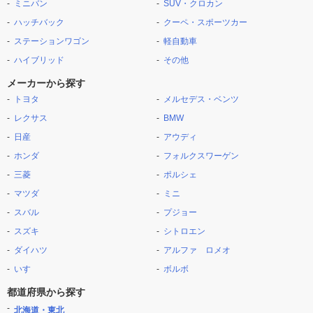
ミニバン
SUV・クロカン
ハッチバック
クーペ・スポーツカー
ステーションワゴン
軽自動車
ハイブリッド
その他
メーカーから探す
トヨタ
メルセデス・ベンツ
レクサス
BMW
日産
アウディ
ホンダ
フォルクスワーゲン
三菱
ポルシェ
マツダ
ミニ
スバル
プジョー
スズキ
シトロエン
ダイハツ
アルファ ロメオ
いすゞ
ボルボ
都道府県から探す
北海道・東北