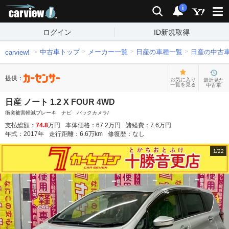
carview!
検索
通知
i
ログイン
ID新規取得
中古車トップ
メーカー一覧
日産の車種一覧
日産の中古
carview!
提供：
お気に入り
最近見た
一覧を見る
中古車
日産 ノート 1.2 X FOUR 4WD
衝突被害軽減ブレーキ ナビ バックカメラ/
支払総額：
74.8
万円
本体価格：
67.2
万円
諸経費：
7.6
万円
年式：
2017
年
走行距離：
6.6
万km
修復歴：
なし
1
/
22