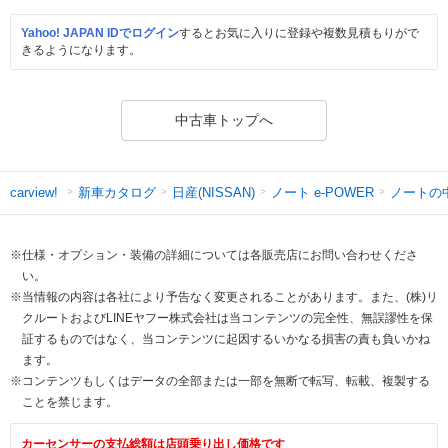
Yahoo! JAPAN IDでログイン
するとお気に入りに登録や複数見積もりがで
きるようになります。
中古車トップへ
新車カタログ
日産(NISSAN)
ノート e-POWER
ノートの
carview!
※仕様・オプション・装備の詳細については各販売店にお問い合わせくださ
い。
※当情報の内容は各社により予告なく変更されることがあります。また、(株)リ
クルートおよびLINEヤフー株式会社は当コンテンツの完全性、無誤謬性を保
証するものではなく、当コンテンツに起因するいかなる損害の責も負いかね
ます。
※コンテンツもしくはデータの全部または一部を無断で転写、転載、複製する
ことを禁じます。
カーセンサーの支払総額は店頭乗り出し価格です