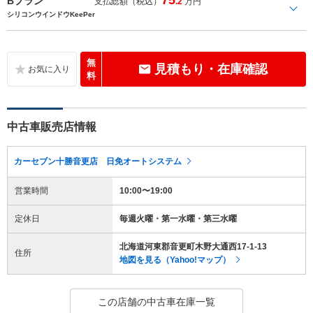
Bプラン
支払総額（税込）
.2
万円
シリコンウインドウKeePer
無
見積もり・在庫確認
料
中古車販売店情報
カーセブン十勝音更店 日免オートシステム
営業時間
10:00〜19:00
定休日
毎週火曜・第一水曜・第三水曜
北海道河東郡音更町木野大通西17-1-13
住所
地図を見る（Yahoo!マップ）
この店舗の中古車在庫一覧