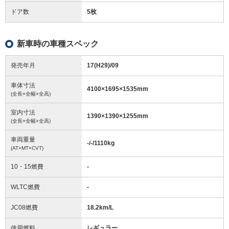
ドア数
5枚
新車時の車種スペック
発売年月
17(H29)/09
車体寸法
4100
×
1695
×
1535
mm
(全長×全幅×全高)
室内寸法
1390
×
1390
×
1255
mm
(全長×全幅×全高)
車両重量
-/-/1110
kg
(AT×MT×CVT)
10・15燃費
-
WLTC燃費
-
JC08燃費
18.2km/L
使用燃料
レギュラー