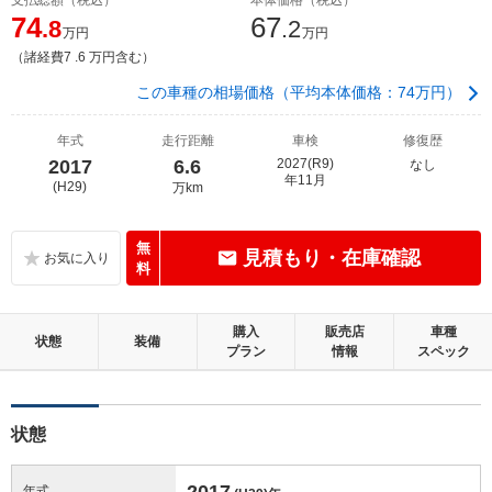
74
67
.8
.2
万円
万円
（諸経費7 .6 万円含む）
この車種の相場価格（平均本体価格：74万円）
年式
走行距離
車検
修復歴
2017
6.6
2027(R9)
なし
年11月
(H29)
万km
無
見積もり・在庫確認
料
購入
販売店
車種
状態
装備
プラン
情報
スペック
状態
2017
年式