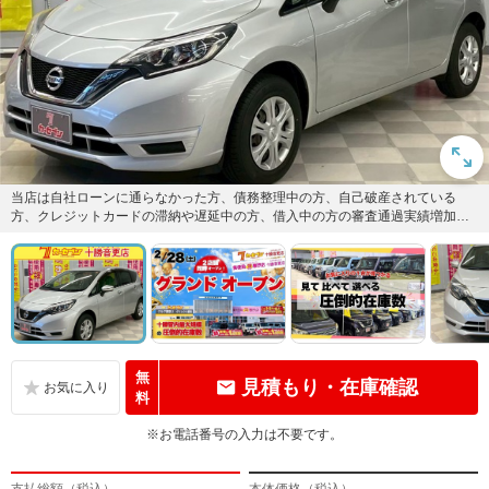
当店は自社ローンに通らなかった方、債務整理中の方、自己破産されている
方、クレジットカードの滞納や遅延中の方、借入中の方の審査通過実績増加
中！GPSありのコネクテッドローン...
無
見積もり・在庫確認
料
※お電話番号の入力は不要です。
支払総額（税込）
本体価格（税込）