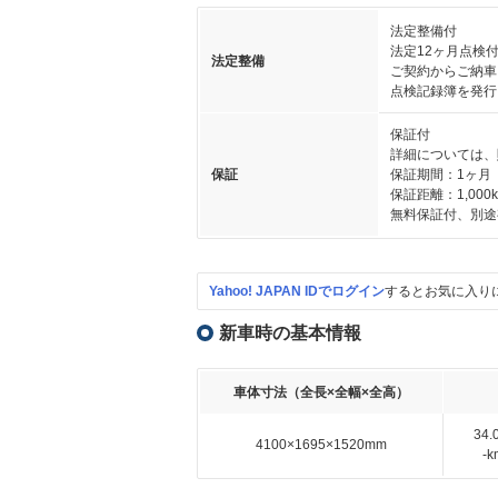
法定整備付
法定12ヶ月点検
法定整備
ご契約からご納車
点検記録簿を発行
保証付
詳細については、
保証
保証期間：1ヶ月
保証距離：1,000
無料保証付、別途
Yahoo! JAPAN IDでログイン
するとお気に入り
新車時の基本情報
車体寸法（全長×全幅×全高）
34
4100×1695×1520mm
-