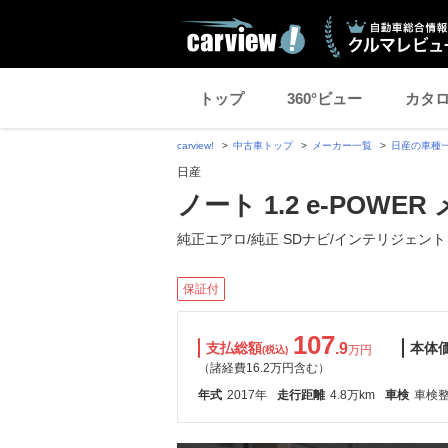
トップ
360°ビュー
カタ
carview!
中古車トップ
メーカー一覧
日産の車種
日産
ノート 1.2 e-POWE
純正エアロ/純正 SDナビ/インテリジェント
保証付
107
支払総額
.9
本体
万円
(税込)
（諸経費16.2万円含む）
年式
2017年
走行距離
4.8万km
車検
車検