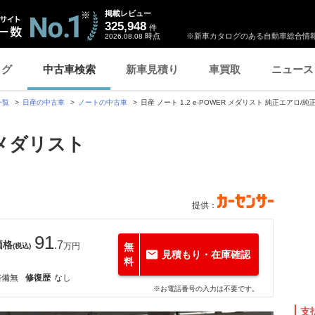
掲載レビュー
325,948
件
時点
※新車カタログのある自動車総合情報
2026.08.08
ログ
中古車検索
新車見積り
車買取
ニュース
一覧
日産の中古車
ノートの中古車
日産 ノート 1.2 e-POWER メダリスト 純正エアロ/
R メダリスト
提供：
91
価格
.7
万円
無
(税込)
見積もり・在庫確認
料
整備無
修復歴
なし
※お電話番号の入力は不要です。
支