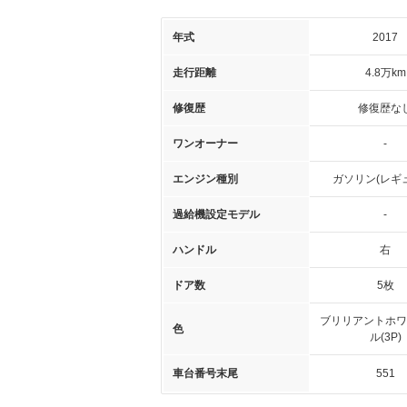
年式
2017
走行距離
4.8万km
修復歴
修復歴な
ワンオーナー
-
エンジン種別
ガソリン(レギ
過給機設定モデル
-
ハンドル
右
ドア数
5枚
ブリリアントホワ
色
ル(3P)
車台番号末尾
551