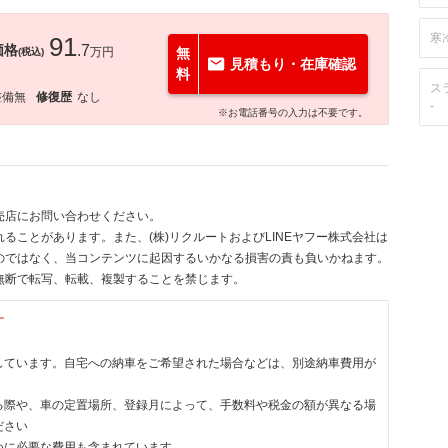
寒
91
価格
.7
万円
無
(税込)
見積もり・在庫確認
料
ス
整備無
修復歴
なし
-
※お電話番号の入力は不要です。
売店にお問い合わせください。
ることがあります。また、(株)リクルートおよびLINEヤフー株式会社は
のではなく、当コンテンツに起因するいかなる損害の責も負いかねます。
無断で転写、転載、複製することを禁じます。
す
しています。自宅への納車をご希望された場合などは、別途納車費用が
る際や、車の定置場所、登録月によって、手数料や税金の額が異なる場
ださい
めに必要な費用も含まれています