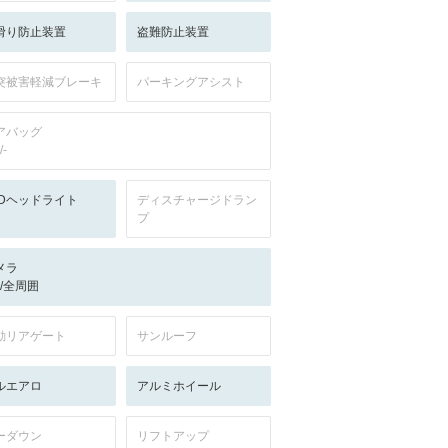
滑り防止装置
盗難防止装置
突被害軽減ブレーキ
パーキングアシスト
アバッグ
/-
EDヘッドライト
ディスチャージドラン
プ
メラ
-/-/全周囲
動リアゲート
サンルーフ
ルエアロ
アルミホイール
ーダウン
リフトアップ