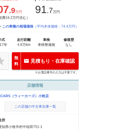
07
91
.9
.7
万円
万円
経費16.2万円含む）
この車種の相場価格
（平均本体価格：74.4万円）
年式
走行距離
車検
修復歴
017年
4.8万km
車検整備無
なし
無
見積もり・在庫確認
料
※お電話番号の入力は不要です。
店舗情報
ECARS（ウィーカーズ）小牧店
この店舗の中古車在庫一覧
住所
愛知県小牧市村中稲荷751-1