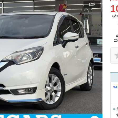
1
/
20
1
（諸
2
W