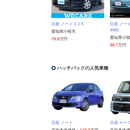
日産 ノート 1.2 X
日産 ノート 
4WD
愛知県小牧市
愛知県小
79.9
万円
68.7
万円
ハッチバックの人気車種
日産 ノート
日産 ルー