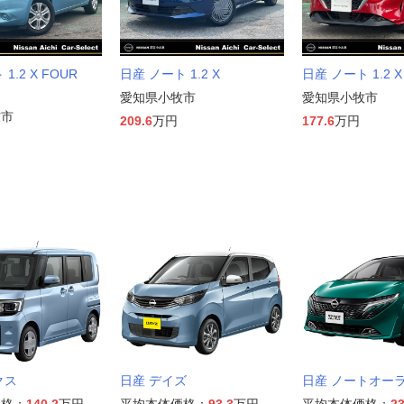
1.2 X FOUR
日産 ノート 1.2 X
日産 ノート 1.2 X
愛知県小牧市
愛知県小牧市
牧市
209.6
万円
177.6
万円
クス
日産 デイズ
日産 ノートオー