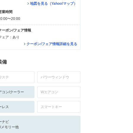
地図を見る（Yahoo!マップ）
営業時間
10:00〜20:00
クーポン/フェア情報
フェア：あり
クーポン/フェア情報詳細を見る
装備
ワステ
パワーウィンドウ
アコン/クーラー
Wエアコン
ーレス
スマートキー
ーナビ
-/-/メモリー他