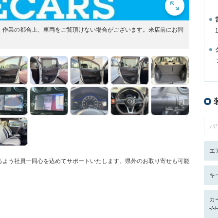
展開！作業の都合上、車両をご覧頂けない場合がございます。来店前にお問
パ
エ
るよう社員一同心を込めてサポートいたします。県外のお取り寄せも可能
キ
カ
-/