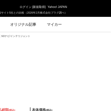
ログイン
[
新規取得
]
Yahoo! JAPAN
サイト5社との比較（2026年2月株式会社プラグ調べ）
オリジナル記事
マイカー
純正 SDナビ/インテリジェント
払総額
本体価格
(税込)
(税込)