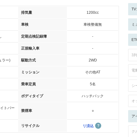
T
排気量
1200cc
車検
車検整備無
ミ
し
定期点検記録簿
-
ET
正規輸入車
-
3
ュラー)
駆動方式
2WD
電
ミッション
その他AT
乗車定員
5名
シ
ボディタイプ
ハッチバック
オ
イトパー
禁煙車
○
ア
リサイクル
リ済込
ク