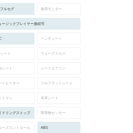
V:フルセグ
後席モニター
ュージックプレイヤー接続可
C
ベンチシート
列シート
ウォークスルー
動シート
シートエアコン
ートヒーター
フルフラットシート
ットマン
本革シート
イドリングストップ
障害物センサー
ルーズコントロール
ABS