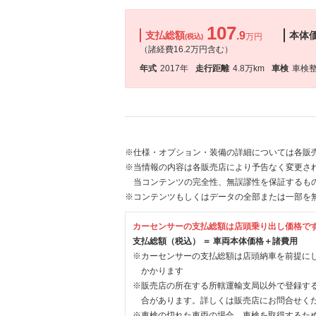
107
支払総額
.9
本体
万円
(税込)
（諸経費16.2万円含む）
年式
2017年
走行距離
4.8万km
車検
車検
※仕様・オプション・装備の詳細については各販
※当情報の内容は各販売店により予告なく変更され
当コンテンツの完全性、無誤謬性を保証するも
※コンテンツもしくはデータの全部または一部を
カーセンサーの支払総額は店頭乗り出し価格で
支払総額（税込） ＝ 車両本体価格＋諸費用
※カーセンサーの支払総額は店頭納車を前提に
かかります
※販売店の所在する所轄運輸支局以外で登録す
合があります。詳しくは販売店にお問合せく
※車検の切れた車両の場合、車検を取得するた