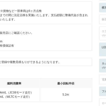
横
付※貨物など一部車両は6ヶ月点検
までの間に法定点検を実施いたします。支払総額に整備代金が含まれ
いたします。
衝
エ
販売店にご確認ください。
-/-/-
km
有償保証有
L
に登録や複数見積もりができるようになります。
カ
-/
電
燃料消費率
最小回転半径
フ
.0km/L（JC08モード走行）
5.2m
km/L（WLTCモード走行）
ロ