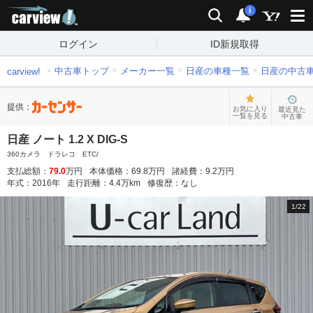
carview!
検索
通知
i
ログイン
ID新規取得
中古車トップ
メーカー一覧
日産の車種一覧
日産の中古
carview!
提供：
お気に入り
最近見た
一覧を見る
中古車
日産 ノート 1.2 X DIG-S
360カメラ ドラレコ ETC/
支払総額：
79.0
万円
本体価格：
69.8
万円
諸経費：
9.2
万円
年式：
2016
年
走行距離：
4.4
万km
修復歴：
なし
1
/
22