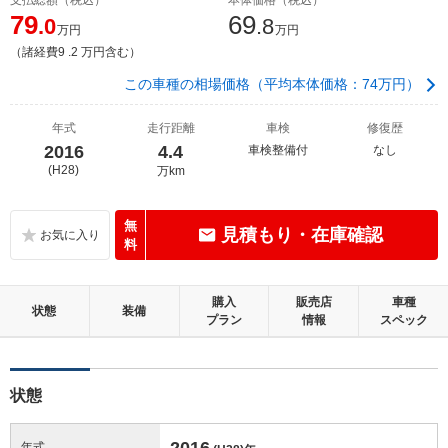
79
69
.0
.8
万円
万円
（諸経費9 .2 万円含む）
この車種の相場価格（平均本体価格：74万円）
年式
走行距離
車検
修復歴
2016
4.4
車検整備付
なし
(H28)
万km
無
見積もり・在庫確認
料
購入
販売店
車種
状態
装備
プラン
情報
スペック
状態
2016
年式