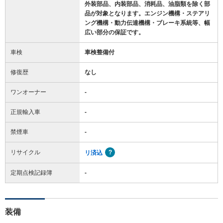
外装部品、内装部品、消耗品、油脂類を除く部
品が対象となります。エンジン機構・ステアリ
ング機構・動力伝達機構・ブレーキ系統等、幅
広い部分の保証です。
車検
車検整備付
修復歴
なし
ワンオーナー
-
正規輸入車
-
禁煙車
-
リサイクル
リ済込
定期点検記録簿
-
装備