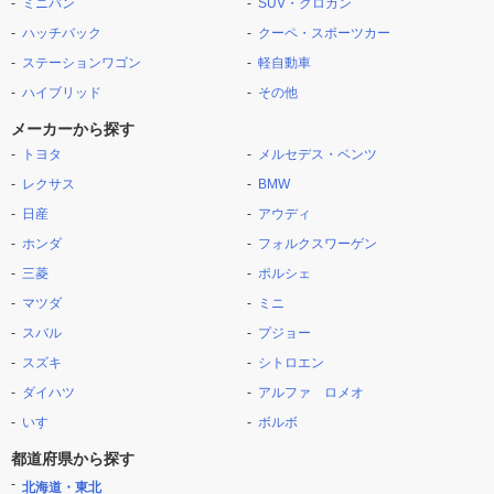
ミニバン
SUV・クロカン
ハッチバック
クーペ・スポーツカー
ステーションワゴン
軽自動車
ハイブリッド
その他
メーカーから探す
トヨタ
メルセデス・ベンツ
レクサス
BMW
日産
アウディ
ホンダ
フォルクスワーゲン
三菱
ポルシェ
マツダ
ミニ
スバル
プジョー
スズキ
シトロエン
ダイハツ
アルファ ロメオ
いすゞ
ボルボ
都道府県から探す
北海道・東北