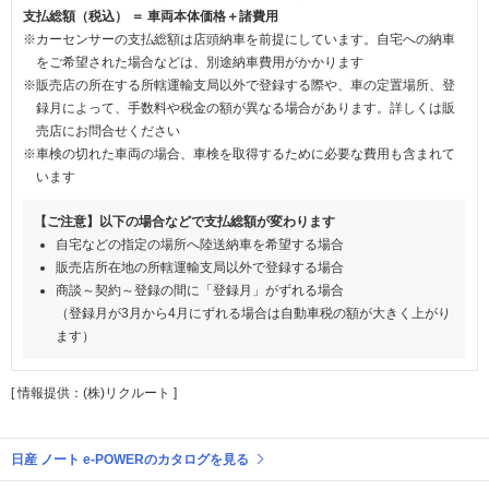
支払総額（税込） ＝ 車両本体価格＋諸費用
※カーセンサーの支払総額は店頭納車を前提にしています。自宅への納車
をご希望された場合などは、別途納車費用がかかります
※販売店の所在する所轄運輸支局以外で登録する際や、車の定置場所、登
録月によって、手数料や税金の額が異なる場合があります。詳しくは販
売店にお問合せください
※車検の切れた車両の場合、車検を取得するために必要な費用も含まれて
います
【ご注意】以下の場合などで支払総額が変わります
自宅などの指定の場所へ陸送納車を希望する場合
販売店所在地の所轄運輸支局以外で登録する場合
商談～契約～登録の間に「登録月」がずれる場合
（登録月が3月から4月にずれる場合は自動車税の額が大きく上がり
ます）
[ 情報提供：(株)リクルート ]
日産 ノート e-POWERのカタログを見る