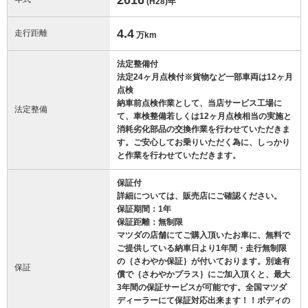
(H28)
年
4.4
走行距離
万km
法定整備付
法定24ヶ月点検付※貨物など一部車両は12ヶ月
点検
納車前点検作業として、当店サービス工場に
法定整備
て、車検整備若しくは12ヶ月点検相当の実施と
消耗劣化部品の交換作業を行わせていただきま
す。ご安心してお乗りいただく為に、しっかり
と作業を行わせていただきます。
保証付
詳細については、販売店にご確認ください。
保証期間：1年
保証距離：無制限
マツダの店舗にてご購入頂いたお車に、無料で
ご提供している納車日より1年間・走行無制限
の｛さわやか保証｝が付いております。別途有
保証
償で｛さわやかプラス｝にご加入頂くと、最大
3年間の保証サービスが可能です。全国マツダ
ディーラーにて保証対応出来ます！！ボディの