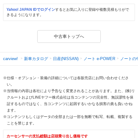
Yahoo! JAPAN IDでログイン
するとお気に入りに登録や複数見積もりがで
きるようになります。
中古車トップへ
新車カタログ
日産(NISSAN)
ノート e-POWER
ノートの
carview!
※仕様・オプション・装備の詳細については各販売店にお問い合わせくださ
い。
※当情報の内容は各社により予告なく変更されることがあります。また、(株)リ
クルートおよびLINEヤフー株式会社は当コンテンツの完全性、無誤謬性を保
証するものではなく、当コンテンツに起因するいかなる損害の責も負いかね
ます。
※コンテンツもしくはデータの全部または一部を無断で転写、転載、複製する
ことを禁じます。
カーセンサーの支払総額は店頭乗り出し価格です