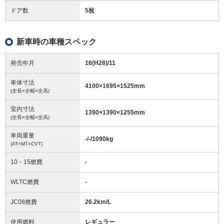
ドア数
5枚
新車時の車種スペック
発売年月
16(H28)/11
車体寸法
4100
×
1695
×
1525
mm
(全長×全幅×全高)
室内寸法
1390
×
1390
×
1255
mm
(全長×全幅×全高)
車両重量
-/-/1090
kg
(AT×MT×CVT)
10・15燃費
-
WLTC燃費
-
JC08燃費
26.2km/L
使用燃料
レギュラー