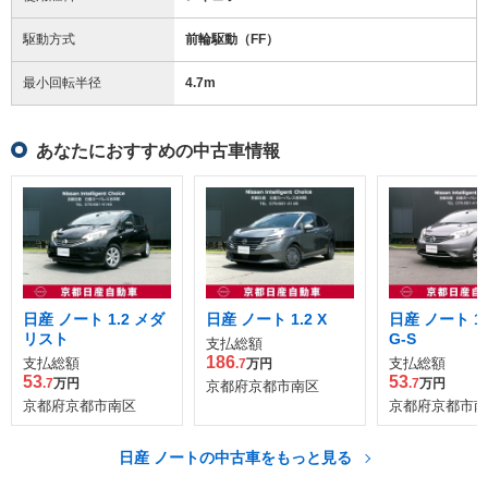
駆動方式
前輪駆動（FF）
最小回転半径
4.7
m
あなたにおすすめの中古車情報
日産 ノート 1.2 メダ
日産 ノート 1.2 X
日産 ノート 1.2
リスト
G-S
支払総額
186
支払総額
支払総額
.7
万円
53
53
.7
万円
.7
万円
京都府京都市南区
京都府京都市南区
京都府京都市南
日産 ノートの中古車をもっと見る