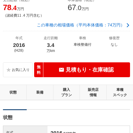
78
67
.4
.0
万円
万円
（諸経費11 .4 万円含む）
この車種の相場価格（平均本体価格：74万円）
年式
走行距離
車検
修復歴
2016
3.4
車検整備付
なし
(H28)
万km
無
見積もり・在庫確認
料
購入
販売店
車種
状態
装備
プラン
情報
スペック
状態
2016
年式