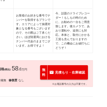
今、話題のドライブレコー
お客様のお好きな番号でナ
ダー！もしもの時のため
ンバーを取得するプランで
に、お勧めの一台をご用意
す。エリアによって抽選対
致します。後カメラで、あ
象となる番号もございます
おり運転や、追突にも対
ので、その際はご了承くだ
応。本体と、取付にかかる
さい。ほぼ陸運局における
工賃も含んでおりますの
ナンバー代金のままでござ
で、この機会にお値打ちに
います。お得ですよ！
どうぞ！
58
価格
.6
万円
無
(税込)
見積もり・在庫確認
料
整備無
修復歴
なし
※お電話番号の入力は不要です。