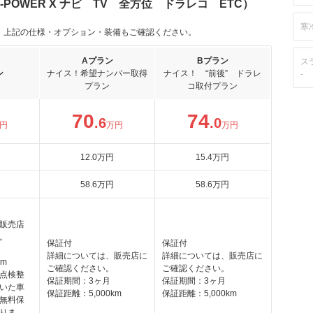
e-POWER X ナビ TV 全方位 ドラレコ ETC）
寒
。上記の仕様・オプション・装備もご確認ください。
Aプラン
Bプラン
ス
ン
ナイス！希望ナンバー取得
ナイス！ “前後” ドラレ
-
プラン
コ取付プラン
70
74
.6
.0
円
万円
万円
12
.0
万円
15
.4
万円
58
.6
万円
58
.6
万円
販売店
。
保証付
保証付
詳細については、販売店に
詳細については、販売店に
km
ご確認ください。
ご確認ください。
点検整
保証期間：3ヶ月
保証期間：3ヶ月
いた車
保証距離：5,000km
保証距離：5,000km
無料保
りま