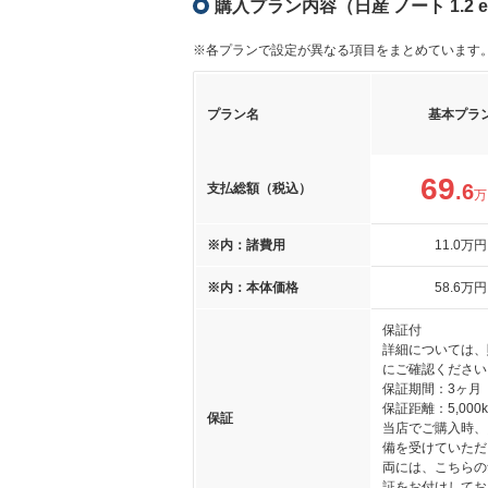
購入プラン内容（日産 ノート 1.2 
※各プランで設定が異なる項目をまとめています
プラン名
基本プラ
69
.6
支払総額（税込）
万
※内：諸費用
11
.0
万円
※内：本体価格
58
.6
万円
保証付
詳細については、
にご確認ください
保証期間：3ヶ月
保証距離：5,000
保証
当店でご購入時、
備を受けていただ
両には、こちらの
証をお付けしてお