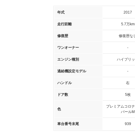
年式
2017
走行距離
5.7万km
修復歴
修復歴な
ワンオーナー
-
エンジン種別
ハイブリッ
過給機設定モデル
-
ハンドル
右
ドア数
5枚
プレミアムコロナ
色
パールM
車台番号末尾
939