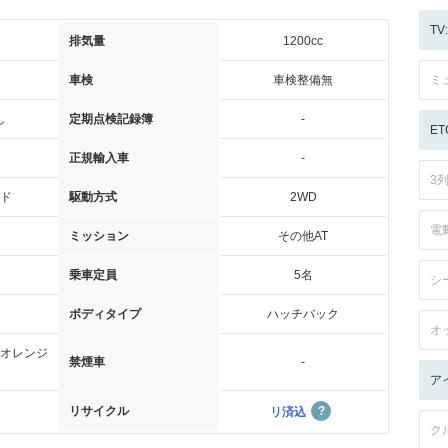
T
排気量
1200cc
車検
車検整備無
ミ
し
定期点検記録簿
-
ET
正規輸入車
-
3
ド
駆動方式
2WD
電
ミッション
その他AT
乗車定員
5名
シ
ボディタイプ
ハッチバック
オ
オレンジ
禁煙車
-
ア
リサイクル
リ済込
ク