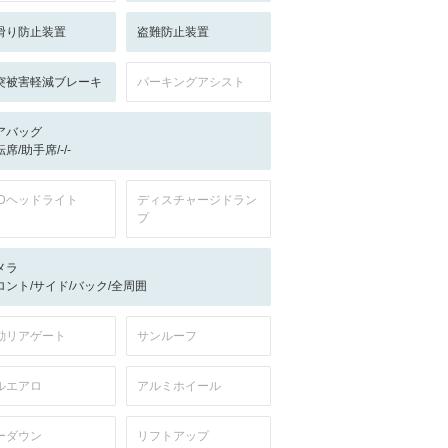
滑り防止装置
盗難防止装置
突被害軽減ブレーキ
パーキングアシスト
アバッグ
席/助手席/-/-
EDヘッドライト
ディスチャージドラン
プ
メラ
ロント/サイド/バック/全周囲
動リアゲート
サンルーフ
ルエアロ
アルミホイール
ーダウン
リフトアップ