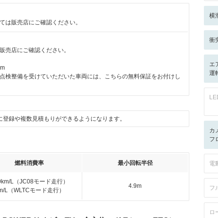
横
ては販売店にご確認ください。
衝
販売店にご確認ください。
エ
km
運転
点検整備を受けていただいた車両には、こちらの無料保証をお付けし
L
に登録や複数見積もりができるようになります。
カ
フ
燃料消費率
最小回転半径
電
.0km/L（JC08モード走行）
4.9m
フ
km/L（WLTCモード走行）
ロ