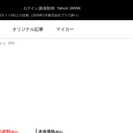
ログイン
[
新規取得
]
Yahoo! JAPAN
サイト5社との比較（2026年2月株式会社プラグ調べ）
オリジナル記事
マイカー
ラレコ ETC
払総額
本体価格
(税込)
(税込)