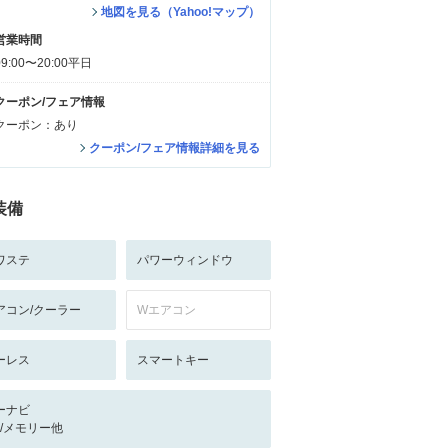
地図を見る（Yahoo!マップ）
営業時間
09:00〜20:00平日
クーポン/フェア情報
クーポン：あり
クーポン/フェア情報詳細を見る
装備
ワステ
パワーウィンドウ
アコン/クーラー
Wエアコン
ーレス
スマートキー
ーナビ
-/-/メモリー他