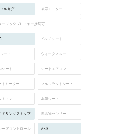
V:フルセグ
後席モニター
ュージックプレイヤー接続可
C
ベンチシート
列シート
ウォークスルー
動シート
シートエアコン
ートヒーター
フルフラットシート
ットマン
本革シート
イドリングストップ
障害物センサー
ルーズコントロール
ABS