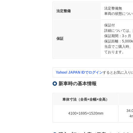
法定整備無
法定整備
車両の状態につい
保証付
詳細については、
保証期間：3ヶ月
保証
保証距離：5,000
当店でご購入時、
ております。
Yahoo! JAPAN IDでログイン
するとお気に入り
新車時の基本情報
車体寸法（全長×全幅×全高）
34
4100×1695×1520mm
-