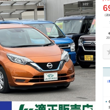
1
/
22
6
（諸
2
（