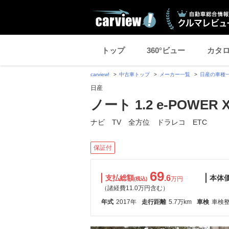
トップ
360°ビュー
カタ
carview!
中古車トップ
メーカー一覧
日産の車種
日産
ノート 1.2 e-POWER 
ナビ TV 全方位 ドラレコ ETC
保証付
69
支払総額
.6
本体
万円
(税込)
（諸経費11.0万円含む）
年式
2017年
走行距離
5.7万km
車検
車検