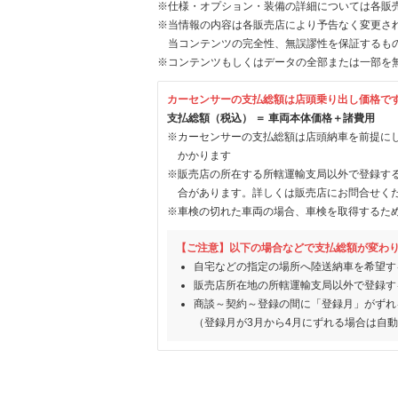
※仕様・オプション・装備の詳細については各販
※当情報の内容は各販売店により予告なく変更され
当コンテンツの完全性、無誤謬性を保証するも
※コンテンツもしくはデータの全部または一部を
カーセンサーの支払総額は店頭乗り出し価格で
支払総額（税込） ＝ 車両本体価格＋諸費用
※カーセンサーの支払総額は店頭納車を前提に
かかります
※販売店の所在する所轄運輸支局以外で登録す
合があります。詳しくは販売店にお問合せく
※車検の切れた車両の場合、車検を取得するた
【ご注意】以下の場合などで支払総額が変わ
自宅などの指定の場所へ陸送納車を希望す
販売店所在地の所轄運輸支局以外で登録す
商談～契約～登録の間に「登録月」がずれ
（登録月が3月から4月にずれる場合は自