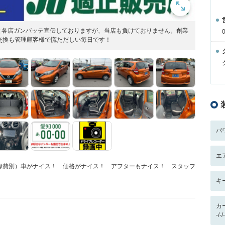
と各店ガンバッテ宣伝しておりますが、当店も負けておりません。創業
交換も管理顧客様で慌ただしい毎日です！
パ
エ
録費別）車がナイス！ 価格がナイス！ アフターもナイス！ スタッフ
キ
カ
-/