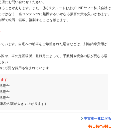
売店にお問い合わせください。
ることがあります。また、(株)リクルートおよびLINEヤフー株式会社は
のではなく、当コンテンツに起因するいかなる損害の責も負いかねます。
無断で転写、転載、複製することを禁じます。
す
しています。自宅への納車をご希望された場合などは、別途納車費用が
る際や、車の定置場所、登録月によって、手数料や税金の額が異なる場
ださい
めに必要な費用も含まれています
ります
る場合
る場合
る場合
動車税の額が大きく上がります）
中古車一覧に戻る