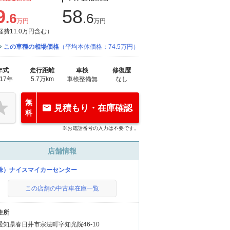
9
58
.6
.6
万円
万円
経費11.0万円含む）
この車種の相場価格
（平均本体価格：74.5万円）
年式
走行距離
車検
修復歴
017年
5.7万km
車検整備無
なし
無
見積もり・在庫確認
料
※お電話番号の入力は不要です。
店舗情報
株）ナイスマイカーセンター
この店舗の中古車在庫一覧
住所
愛知県春日井市宗法町字知光院46-10