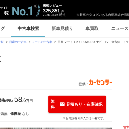
掲載レビュー
325,851
件
時点
※新車カタログのある自動車総合情報
2026.08.06
ログ
中古車検索
新車見積り
車買取
ニュース
一覧
日産の中古車
ノートの中古車
日産 ノート 1.2 e-POWER X ナビ TV 全方位 ド
X
提供：
58
価格
.6
万円
無
(税込)
見積もり・在庫確認
料
整備無
修復歴
なし
※お電話番号の入力は不要です。
支