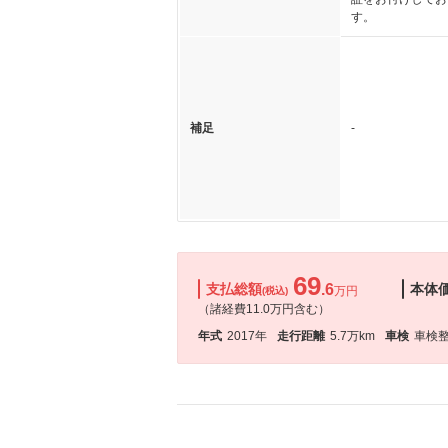
す。
補足
-
69
支払総額
.6
本体
万円
(税込)
（諸経費11.0万円含む）
年式
2017年
走行距離
5.7万km
車検
車検