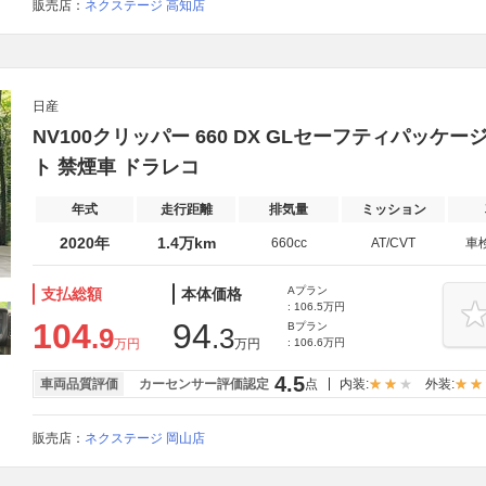
販売店：
ネクステージ 高知店
日産
NV100クリッパー 660 DX GLセーフティパッケ
ト 禁煙車 ドラレコ
年式
走行距離
排気量
ミッション
2020年
1.4万km
660cc
AT/CVT
車
Aプラン
支払総額
本体価格
: 106.5万円
104
94
Bプラン
.9
.3
万円
万円
: 106.6万円
4.5
車両品質評価
カーセンサー評価認定
点
内装:
外装:
販売店：
ネクステージ 岡山店