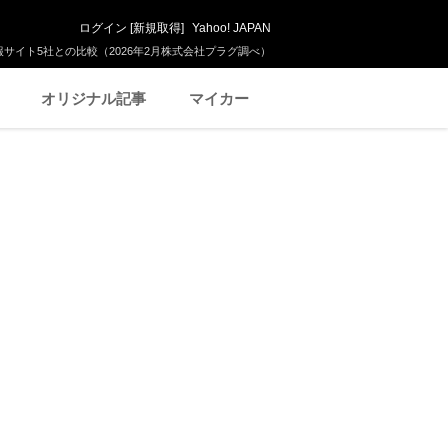
ログイン
[
新規取得
]
Yahoo! JAPAN
サイト5社との比較（2026年2月株式会社プラグ調べ）
オリジナル記事
マイカー