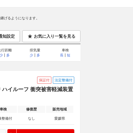
継げるようになります。
通知設定
お気に入り一覧を見る
走行距離
排気量
車検
少
多
少
多
長
短
保証付
法定整備付
ージ ハイルーフ 衝突被害軽減装置
車検
修復歴
販売地域
検整備付
なし
愛媛県