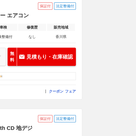
保証付
法定整備付
リー エアコン
車検
修復歴
販売地域
検整備付
なし
香川県
無
見積もり・在庫確認
料
クーポン
フェア
保証付
法定整備付
th CD 地デジ