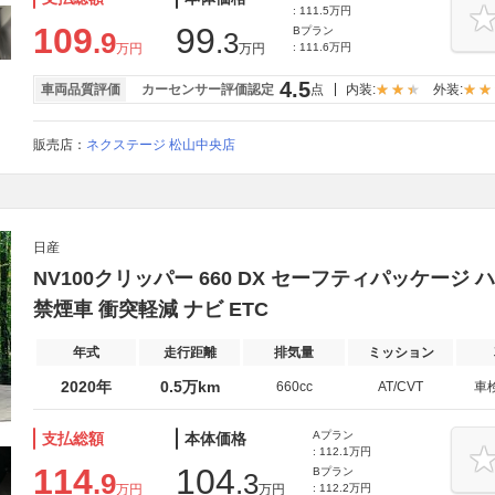
: 111.5万円
109
99
Bプラン
.9
.3
万円
万円
: 111.6万円
4.5
車両品質評価
カーセンサー評価認定
点
内装:
外装:
販売店：
ネクステージ 松山中央店
日産
NV100クリッパー 660 DX セーフティパッケージ ハ
禁煙車 衝突軽減 ナビ ETC
年式
走行距離
排気量
ミッション
2020年
0.5万km
660cc
AT/CVT
車
Aプラン
支払総額
本体価格
: 112.1万円
114
104
Bプラン
.9
.3
万円
万円
: 112.2万円