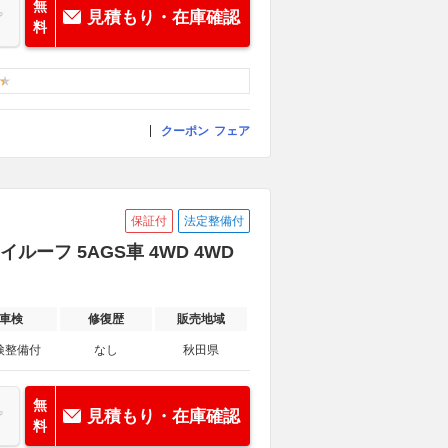
無
見積もり・在庫確認
料
クーポン
フェア
保証付
法定整備付
イルーフ 5AGS車 4WD 4WD
車検
修復歴
販売地域
検整備付
なし
秋田県
無
見積もり・在庫確認
料