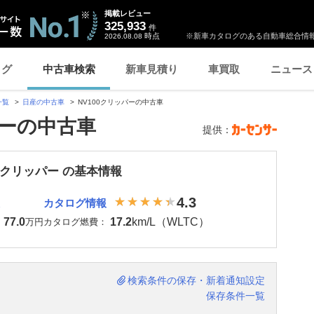
掲載レビュー
325,933
件
時点
※新車カタログのある自動車総合情報
2026.08.08
ログ
中古車検索
新車見積り
車買取
ニュース
一覧
日産の中古車
NV100クリッパーの中古車
パーの中古車
提供：
00クリッパー の基本情報
4.3
カタログ情報
77.0
17.2
km/L（WLTC）
：
万円
カタログ燃費：
検索条件の保存・新着通知設定
保存条件一覧