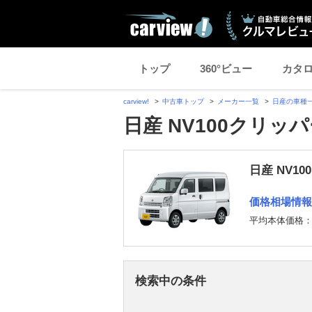
トップ
360°ビュー
カタ
carview!
中古車トップ
メーカー一覧
日産の車種
日産 NV100クリッ
日産 NV1
価格相場情報
平均本体価格
検索中の条件