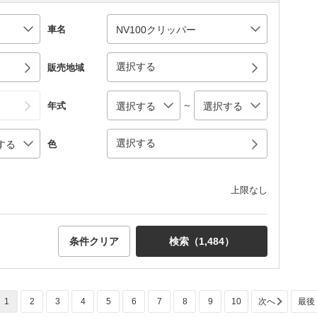
車名
選択する
販売地域
～
年式
選択する
色
上限なし
条件クリア
検索（
1,484
）
1
2
3
4
5
6
7
8
9
10
次へ
最後