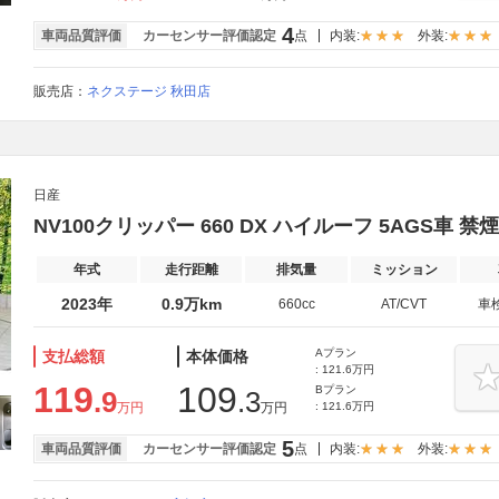
4
車両品質評価
カーセンサー評価認定
点
内装:
外装:
販売店：
ネクステージ 秋田店
日産
NV100クリッパー 660 DX ハイルーフ 5AGS車 禁煙
年式
走行距離
排気量
ミッション
2023年
0.9万km
660cc
AT/CVT
車
Aプラン
支払総額
本体価格
: 121.6万円
119
109
Bプラン
.9
.3
万円
万円
: 121.6万円
5
車両品質評価
カーセンサー評価認定
点
内装:
外装: