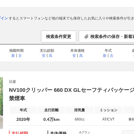
ログイン
するとスマートフォンなど他の端末でも保存したお気に入りや検索条件が引き
検索条件変更
検索条件の保存・新着
掲載時期
支払総額
本体価格
年式
新
古
安
高
安
高
新
古
日産
NV100クリッパー 660 DX GLセーフティパッケ
禁煙車
年式
走行距離
排気量
ミッション
2020年
0.4万km
660cc
AT/CVT
車
Aプラン
支払総額
本体価格