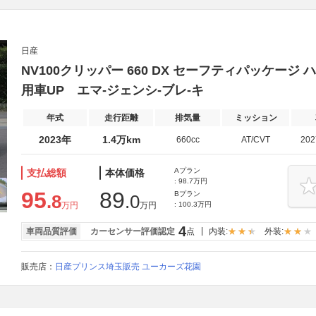
日産
NV100クリッパー 660 DX セーフティパッケージ ハ
用車UP エマ-ジェンシ-ブレ-キ
年式
走行距離
排気量
ミッション
2023年
1.4万km
660cc
AT/CVT
20
Aプラン
支払総額
本体価格
: 98.7万円
95
89
Bプラン
.8
.0
万円
万円
: 100.3万円
4
車両品質評価
カーセンサー評価認定
点
内装:
外装:
販売店：
日産プリンス埼玉販売 ユーカーズ花園