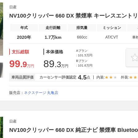
日産
NV100クリッパー 660 DX 禁煙車 キーレスエント
年式
走行距離
排気量
ミッション
2020年
1.7万km
660cc
AT/CVT
車
Aプラン
支払総額
本体価格
: 101.5万円
99
89
Bプラン
.9
.3
万円
万円
: 101.6万円
4.5
車両品質評価
カーセンサー評価認定
点
内装:
外装:
販売店：
ネクステージ 丸亀店
日産
NV100クリッパー 660 DX 純正ナビ 禁煙車 Bluetoo