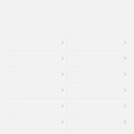
法定整備付き
保証付き
エアバッグ
ディスチャージドランプ
支払総顔あり
クーポンあり
車両品質評価書付
新着車両