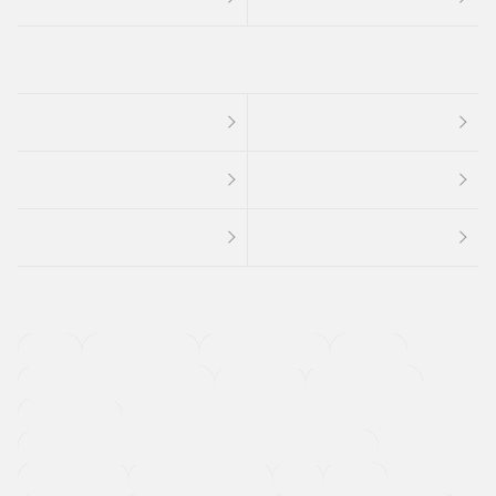
４ＷＤ
定期点検記録簿
ワンオーナーカー
福祉車両
メーカー系販売店取り扱い車
修復歴無し
アルミホイール
寒冷地仕様車
過給機設定モデル（ターボ・スーパーチャージャーなど)
ETC
CDプレーヤー
カーナビゲーション
禁煙車