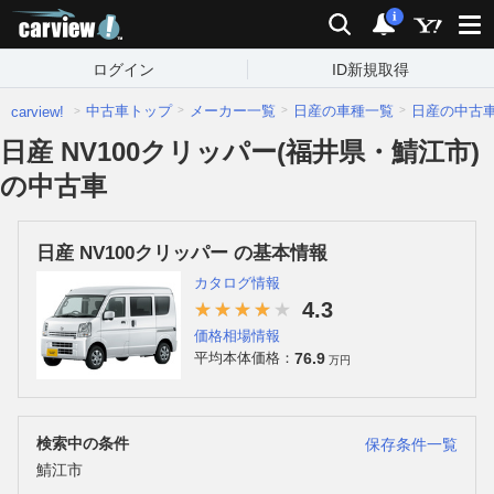
carview!
検索
通知
i
ログイン
ID新規取得
中古車トップ
メーカー一覧
日産の車種一覧
日産の中古
carview!
日産 NV100クリッパー(福井県・鯖江市)
の中古車
日産 NV100クリッパー の基本情報
カタログ情報
4.3
価格相場情報
76.9
平均本体価格：
万円
検索中の条件
保存条件一覧
鯖江市