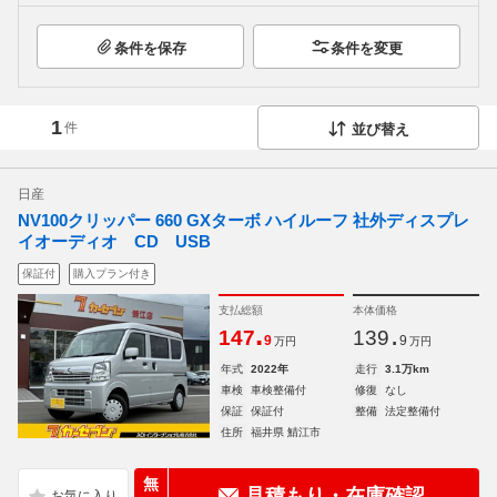
条件を保存
条件を変更
1
件
並び替え
日産
NV100クリッパー 660 GXターボ ハイルーフ 社外ディスプレ
イオーディオ CD USB
保証付
購入プラン付き
支払総額
本体価格
.
.
147
139
9
9
万円
万円
年式
2022年
走行
3.1万km
車検
車検整備付
修復
なし
保証
保証付
整備
法定整備付
住所
福井県 鯖江市
無
見積もり・在庫確認