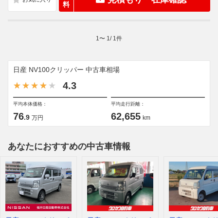
料
1
〜
1
/
1
件
日産 NV100クリッパー 中古車相場
4.3
平均本体価格：
平均走行距離：
76
62,655
.9
万円
km
あなたにおすすめの中古車情報