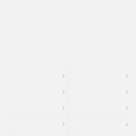
メーカー系販売店取り扱い車
修復歴無し
アルミホイール
寒冷地仕様車
過給機設定モデル（ターボ・スーパーチャージャーなど)
ETC
CDプレーヤー
カーナビゲーション
禁煙車
法定整備付き
保証付き
エアバッグ
ディスチャージドランプ
支払総顔あり
クーポンあり
車両品質評価書付
新着車両