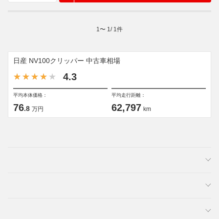
1
〜
1
/
1
件
日産 NV100クリッパー 中古車相場
4.3
平均本体価格：
平均走行距離：
76
62,797
.8
万円
km