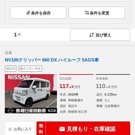
条件を保存
条件を変更
1
件
並び替え
日産
NV100クリッパー 660 DX ハイルーフ 5AGS車
保証付
購入プラン付き
支払総額
本体価格
.
.
117
110
9
0
万円
万円
年式
2020年
走行
0.1万km
車検
車検整備付
修復
なし
保証
保証付
整備
法定整備付
住所
島根県 松江市
無
見積もり・在庫確認
料