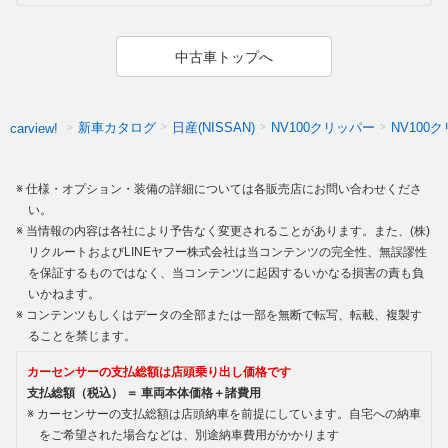
中古車トップへ
新車カタログ
日産(NISSAN)
NV100クリッパー
NV100
carview!
仕様・オプション・装備の詳細については各販売店にお問い合わせくださ
い。
当情報の内容は各社により予告なく変更されることがあります。また、(株)
リクルートおよびLINEヤフー株式会社は当コンテンツの完全性、無誤謬性
を保証するものではなく、当コンテンツに起因するいかなる損害の責も負
いかねます。
コンテンツもしくはデータの全部または一部を無断で転写、転載、複製す
ることを禁じます。
カーセンサーの支払総額は店頭乗り出し価格です
支払総額（税込） ＝ 車両本体価格＋諸費用
カーセンサーの支払総額は店頭納車を前提にしています。自宅への納車
をご希望された場合などは、別途納車費用がかかります