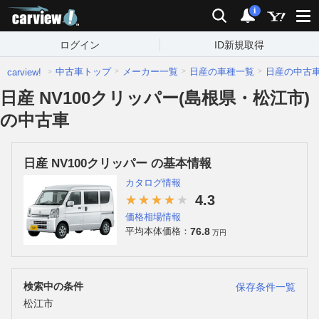
carview!
検索
通知
i
ログイン
ID新規取得
中古車トップ
メーカー一覧
日産の車種一覧
日産の中古
carview!
日産 NV100クリッパー(島根県・松江市)
の中古車
日産 NV100クリッパー の基本情報
カタログ情報
4.3
価格相場情報
76.8
平均本体価格：
万円
検索中の条件
保存条件一覧
松江市