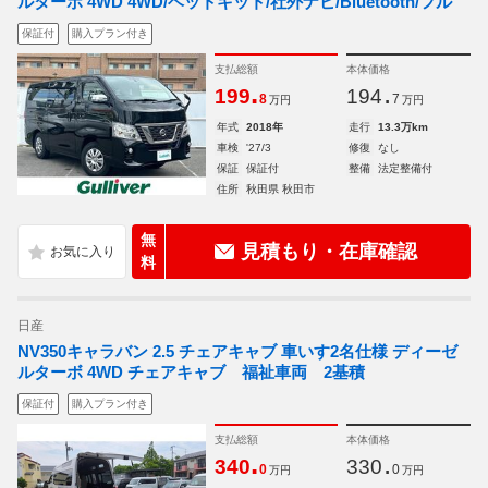
ルターボ 4WD 4WD/ベットキット/社外ナビ/Bluetooth/フル
保証付
購入プラン付き
支払総額
本体価格
.
.
199
194
8
7
万円
万円
年式
2018年
走行
13.3万km
車検
'27/3
修復
なし
保証
保証付
整備
法定整備付
住所
秋田県 秋田市
無
見積もり・在庫確認
料
日産
NV350キャラバン 2.5 チェアキャブ 車いす2名仕様 ディーゼ
ルターボ 4WD チェアキャブ 福祉車両 2基積
保証付
購入プラン付き
支払総額
本体価格
.
.
340
330
0
0
万円
万円