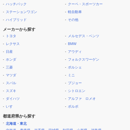
ハッチバック
クーペ・スポーツカー
ステーションワゴン
軽自動車
ハイブリッド
その他
メーカーから探す
トヨタ
メルセデス・ベンツ
レクサス
BMW
日産
アウディ
ホンダ
フォルクスワーゲン
三菱
ポルシェ
マツダ
ミニ
スバル
プジョー
スズキ
シトロエン
ダイハツ
アルファ ロメオ
いすゞ
ボルボ
都道府県から探す
北海道・東北