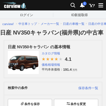
carview!
検索
通知
i
ログイン
ID新規取得
中古車トップ
メーカー一覧
日産の車種一覧
日産の中古
carview!
日産 NV350キャラバン(福井県)の中古車
日産 NV350キャラバン の基本情報
カタログ情報
4.1
価格相場情報
191.4
平均本体価格：
万円
検索中の条件
保存条件一覧
条件を保存
条件を変更