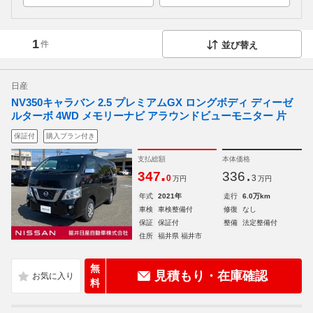
1
件
並び替え
日産
NV350キャラバン 2.5 プレミアムGX ロングボディ ディーゼ
ルターボ 4WD メモリーナビ アラウンドビューモニター 片
保証付
購入プラン付き
支払総額
本体価格
.
.
347
336
0
3
万円
万円
年式
2021年
走行
6.0万km
車検
車検整備付
修復
なし
保証
保証付
整備
法定整備付
住所
福井県 福井市
無
見積もり・在庫確認
料