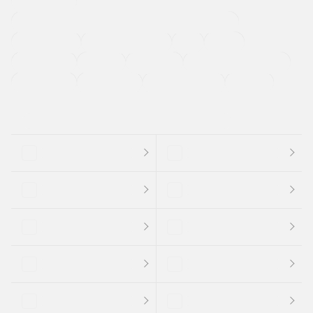
寒冷地仕様車
過給機設定モデル（ターボ・スーパーチャージャーなど)
ETC
CDプレーヤー
カーナビゲーション
禁煙車
法定整備付き
保証付き
エアバッグ
ディスチャージドランプ
支払総顔あり
クーポンあり
車両品質評価書付
新着車両