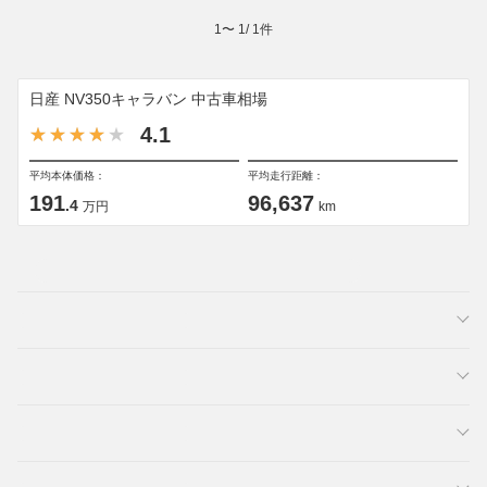
1
〜
1
/
1
件
日産 NV350キャラバン 中古車相場
4.1
平均本体価格：
平均走行距離：
191
96,637
.4
万円
km