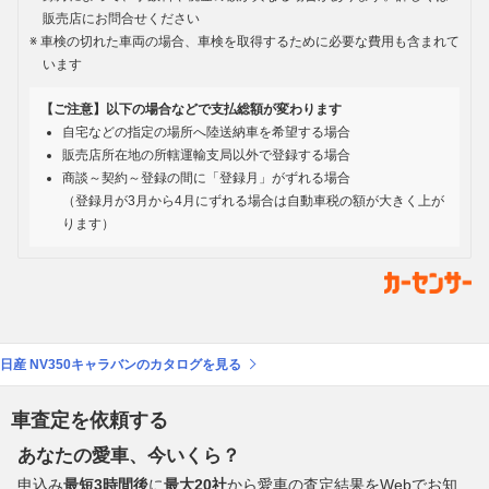
販売店にお問合せください
車検の切れた車両の場合、車検を取得するために必要な費用も含まれて
います
【ご注意】以下の場合などで支払総額が変わります
自宅などの指定の場所へ陸送納車を希望する場合
販売店所在地の所轄運輸支局以外で登録する場合
商談～契約～登録の間に「登録月」がずれる場合
（登録月が3月から4月にずれる場合は自動車税の額が大きく上が
ります）
日産 NV350キャラバンのカタログを見る
車査定を依頼する
あなたの愛車、今いくら？
申込み
最短3時間後
に
最大20社
から愛車の査定結果をWebでお知