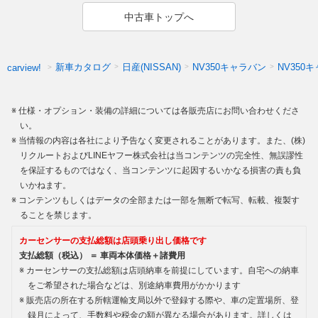
中古車トップへ
新車カタログ
日産(NISSAN)
NV350キャラバン
NV350
carview!
仕様・オプション・装備の詳細については各販売店にお問い合わせくださ
い。
当情報の内容は各社により予告なく変更されることがあります。また、(株)
リクルートおよびLINEヤフー株式会社は当コンテンツの完全性、無誤謬性
を保証するものではなく、当コンテンツに起因するいかなる損害の責も負
いかねます。
コンテンツもしくはデータの全部または一部を無断で転写、転載、複製す
ることを禁じます。
カーセンサーの支払総額は店頭乗り出し価格です
支払総額（税込） ＝ 車両本体価格＋諸費用
カーセンサーの支払総額は店頭納車を前提にしています。自宅への納車
をご希望された場合などは、別途納車費用がかかります
販売店の所在する所轄運輸支局以外で登録する際や、車の定置場所、登
録月によって、手数料や税金の額が異なる場合があります。詳しくは