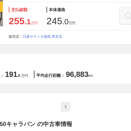
支払総額
本体価格
255
245
.1
.0
万円
万円
販売店：
日産サティオ徳島 西支店
191
96,883
：
平均走行距離：
.8
万円
km
1
350キャラバン の中古車情報