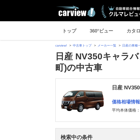
トップ
360°ビュー
カタ
carview!
中古車トップ
メーカー一覧
日産の車種
日産 NV350キャラ
町)の中古車
日産 NV3
価格相場情報
平均本体価格
検索中の条件