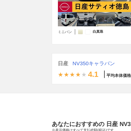
白真珠
ミニバン
日産
NV350キャラバン
4.1
平均本体価格
あなたにおすすめの 日産 NV
※表示価格はすべて支払総額(税込)です