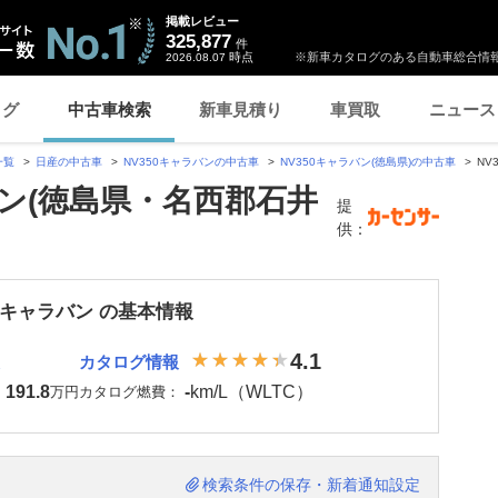
掲載レビュー
325,877
件
時点
※新車カタログのある自動車総合情報
2026.08.07
ログ
中古車検索
新車見積り
車買取
ニュース
一覧
日産の中古車
NV350キャラバンの中古車
NV350キャラバン(徳島県)の中古車
NV
バン(徳島県・名西郡石井
提
供：
50キャラバン の基本情報
4.1
カタログ情報
191.8
-
km/L（WLTC）
：
万円
カタログ燃費：
検索条件の保存・新着通知設定