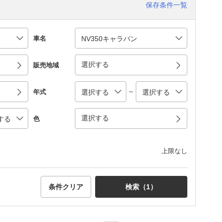
保存条件一覧
車名
選択する
販売地域
～
年式
選択する
色
上限なし
条件クリア
検索（
1
）