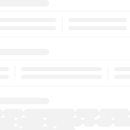
福祉車両
メーカー系販売店取り扱い車
修復歴無し
アルミホイール
ーなど)
CDプレーヤー
カーナビゲーション
ETC
禁煙車
法定整備