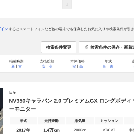
1
ログイン
するとスマートフォンなど他の端末でも保存したお気に入りや検索条件が引き
検索条件変更
検索条件の保存・新着
掲載時期
支払総額
本体価格
年式
新
古
安
高
安
高
新
古
日産
NV350キャラバン 2.0 プレミアムGX ロングボデ
ーモニター
年式
走行距離
排気量
ミッション
2017年
1.4万km
2000cc
AT/CVT
車