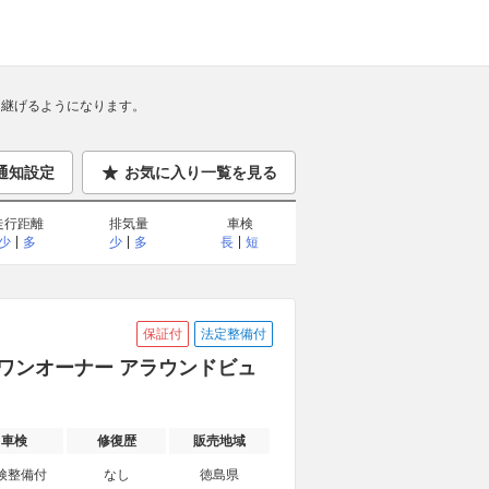
継げるようになります。
通知設定
お気に入り一覧を見る
走行距離
排気量
車検
少
多
少
多
長
短
保証付
法定整備付
ィ ワンオーナー アラウンドビュ
車検
修復歴
販売地域
検整備付
なし
徳島県