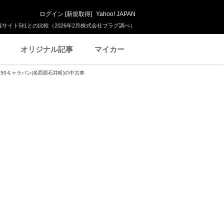
ログイン
[
新規取得
]
Yahoo! JAPAN
サイト5社との比較（2026年2月株式会社プラグ調べ）
オリジナル記事
マイカー
350キャラバン(名西郡石井町)の中古車