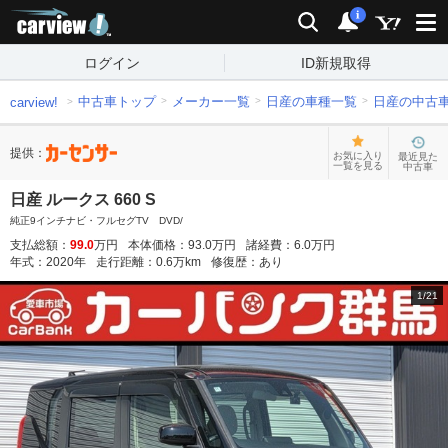
carview!
検索
通知
i
ログイン
ID新規取得
中古車トップ
メーカー一覧
日産の車種一覧
日産の中古
carview!
提供：
お気に入り
最近見た
一覧を見る
中古車
日産 ルークス 660 S
純正9インチナビ・フルセグTV DVD/
支払総額：
99.0
万円
本体価格：
93.0
万円
諸経費：
6.0
万円
年式：
2020
年
走行距離：
0.6
万km
修復歴：
あり
1
/
21