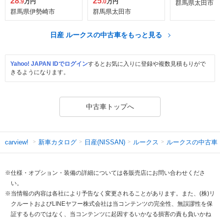
28
25
.9
万円
.0
万円
群馬県太田市
群馬県伊勢崎市
群馬県太田市
日産 ルークスの中古車をもっと見る
Yahoo! JAPAN IDでログイン
するとお気に入りに登録や複数見積もりがで
きるようになります。
中古車トップへ
新車カタログ
日産(NISSAN)
ルークス
ルークスの中古車
carview!
※仕様・オプション・装備の詳細については各販売店にお問い合わせくださ
い。
※当情報の内容は各社により予告なく変更されることがあります。また、(株)リ
クルートおよびLINEヤフー株式会社は当コンテンツの完全性、無誤謬性を保
証するものではなく、当コンテンツに起因するいかなる損害の責も負いかね