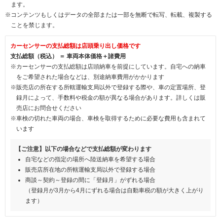
ます。
※コンテンツもしくはデータの全部または一部を無断で転写、転載、複製する
ことを禁じます。
カーセンサーの支払総額は店頭乗り出し価格です
支払総額（税込） ＝ 車両本体価格＋諸費用
※カーセンサーの支払総額は店頭納車を前提にしています。自宅への納車
をご希望された場合などは、別途納車費用がかかります
※販売店の所在する所轄運輸支局以外で登録する際や、車の定置場所、登
録月によって、手数料や税金の額が異なる場合があります。詳しくは販
売店にお問合せください
※車検の切れた車両の場合、車検を取得するために必要な費用も含まれて
います
【ご注意】以下の場合などで支払総額が変わります
自宅などの指定の場所へ陸送納車を希望する場合
販売店所在地の所轄運輸支局以外で登録する場合
商談～契約～登録の間に「登録月」がずれる場合
（登録月が3月から4月にずれる場合は自動車税の額が大きく上がり
ます）