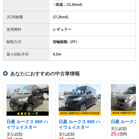
└高速：21.0km/L
JC08燃費
27.2km/L
使用燃料
レギュラー
駆動方式
前輪駆動（FF）
最小回転半径
4.5
m
あなたにおすすめの中古車情報
日産 ルークス 660 ハ
日産 ルークス 660 ハ
日産 ルークス 6
イウェイスター
イウェイスター
支払総額
25
支払総額
支払総額
.0
万円