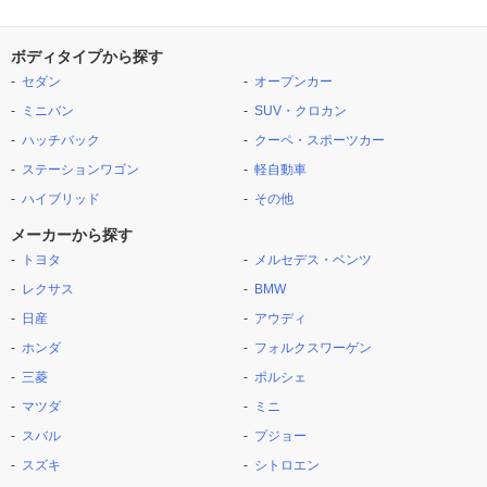
ボディタイプから探す
セダン
オープンカー
ミニバン
SUV・クロカン
ハッチバック
クーペ・スポーツカー
ステーションワゴン
軽自動車
ハイブリッド
その他
メーカーから探す
トヨタ
メルセデス・ベンツ
レクサス
BMW
日産
アウディ
ホンダ
フォルクスワーゲン
三菱
ポルシェ
マツダ
ミニ
スバル
プジョー
スズキ
シトロエン