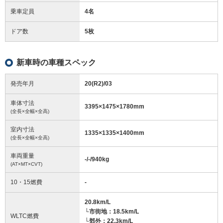
乗車定員
4名
ドア数
5枚
新車時の車種スペック
発売年月
20(R2)/03
車体寸法
3395
×
1475
×
1780
mm
(全長×全幅×全高)
室内寸法
1335
×
1335
×
1400
mm
(全長×全幅×全高)
車両重量
-/-/940
kg
(AT×MT×CVT)
10・15燃費
-
20.8km/L
└市街地：18.5km/L
WLTC燃費
└郊外：22.3km/L