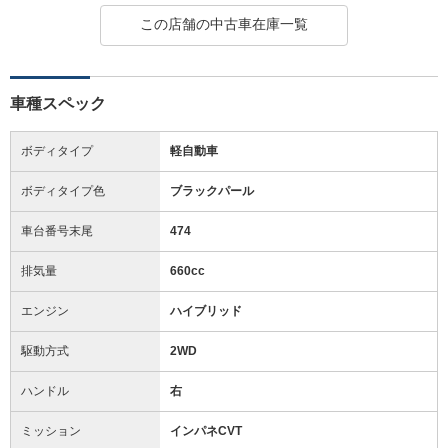
この店舗の中古車在庫一覧
車種スペック
ボディタイプ
軽自動車
ボディタイプ色
ブラックパール
車台番号末尾
474
排気量
660cc
エンジン
ハイブリッド
駆動方式
2WD
ハンドル
右
ミッション
インパネCVT