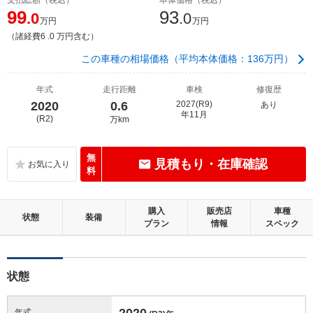
99
93
.0
.0
万円
万円
（諸経費6 .0 万円含む）
この車種の相場価格（平均本体価格：136万円）
年式
走行距離
車検
修復歴
2020
0.6
2027(R9)
あり
年11月
(R2)
万km
無
見積もり・在庫確認
料
購入
販売店
車種
状態
装備
プラン
情報
スペック
状態
2020
年式