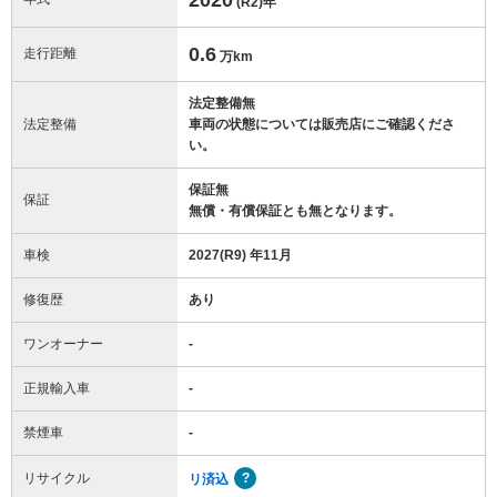
(R2)
年
0.6
走行距離
万km
法定整備無
法定整備
車両の状態については販売店にご確認くださ
い。
保証無
保証
無償・有償保証とも無となります。
車検
2027(R9) 年11月
修復歴
あり
ワンオーナー
-
正規輸入車
-
禁煙車
-
リサイクル
リ済込