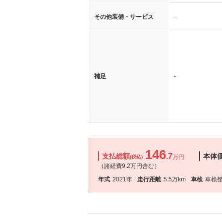
その他装備・サービス
-
補足
-
146
支払総額
.7
本体
万円
(税込)
（諸経費9.2万円含む）
年式
2021年
走行距離
5.5万km
車検
車検