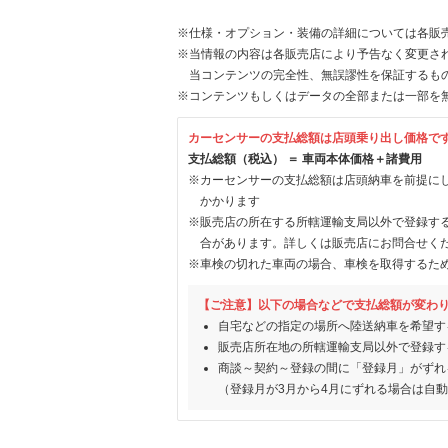
※仕様・オプション・装備の詳細については各販
※当情報の内容は各販売店により予告なく変更され
当コンテンツの完全性、無誤謬性を保証するも
※コンテンツもしくはデータの全部または一部を
カーセンサーの支払総額は店頭乗り出し価格で
支払総額（税込） ＝ 車両本体価格＋諸費用
※カーセンサーの支払総額は店頭納車を前提に
かかります
※販売店の所在する所轄運輸支局以外で登録す
合があります。詳しくは販売店にお問合せく
※車検の切れた車両の場合、車検を取得するた
【ご注意】以下の場合などで支払総額が変わ
自宅などの指定の場所へ陸送納車を希望す
販売店所在地の所轄運輸支局以外で登録す
商談～契約～登録の間に「登録月」がずれ
（登録月が3月から4月にずれる場合は自