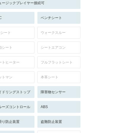
ュージックプレイヤー接続可
C
ベンチシート
列シート
ウォークスルー
動シート
シートエアコン
ートヒーター
フルフラットシート
ットマン
本革シート
イドリングストップ
障害物センサー
ルーズコントロール
ABS
滑り防止装置
盗難防止装置