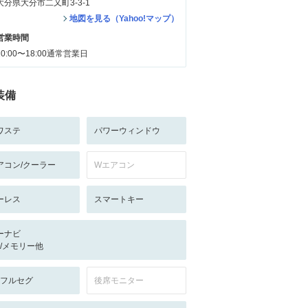
大分県大分市二又町3-3-1
地図を見る（Yahoo!マップ）
営業時間
10:00〜18:00通常営業日
装備
ワステ
パワーウィンドウ
アコン/クーラー
Wエアコン
ーレス
スマートキー
ーナビ
-/-/メモリー他
V:フルセグ
後席モニター