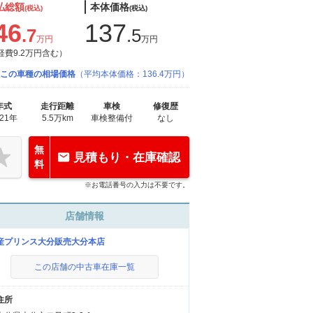
払総額
本体価格
(税込)
(税込)
46
137
.7
.5
万円
万円
経費9.2万円含む）
この車種の相場価格
（平均本体価格：136.4万円）
年式
走行距離
車検
修復歴
021年
5.5万km
車検整備付
なし
無
見積もり・在庫確認
料
※お電話番号の入力は不要です。
店舗情報
産プリンス大分販売大分本店
この店舗の中古車在庫一覧
住所