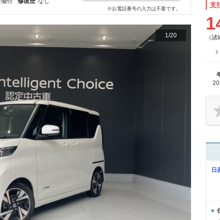
整備付
修復歴
なし
支
※お電話番号の入力は不要です。
1
1
/
20
（諸
2
日