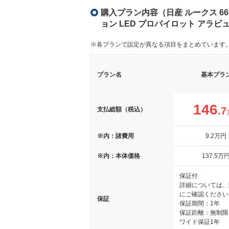
購入プラン内容（日産 ルークス 6
ョン LED プロパイロット アラビュ
※各プランで設定が異なる項目をまとめています
プラン名
基本プラ
146
.7
支払総額（税込）
※内：諸費用
9
.2
万円
※内：本体価格
137
.5
万
保証付
詳細については、
にご確認ください
保証
保証期間：1年
保証距離：無制限
ワイド保証1年