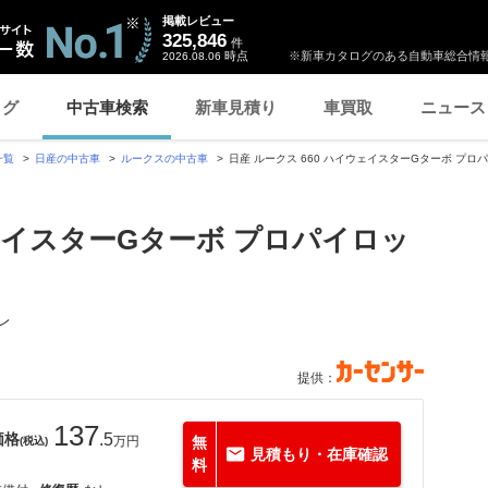
掲載レビュー
325,846
件
時点
※新車カタログのある自動車総合情報
2026.08.06
ログ
中古車検索
新車見積り
車買取
ニュース
一覧
日産の中古車
ルークスの中古車
日産 ルークス 660 ハイウェイスターGターボ プロ
ウェイスターGターボ プロパイロッ
レ
提供：
137
価格
.5
万円
無
(税込)
見積もり・在庫確認
料