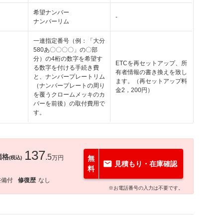
希望ナンバー
-
ナンバーリム
一連指定番号（例：「大分
580あ〇〇〇〇」の〇部
分）の4桁の数字を希望す
ETCを再セットアップ、所
る数字を付ける手続き費
有者情報の書き換えを致し
と、ナンバープレートリム
ます。（再セットアップ料
（ナンバープレートの周り
金2，200円）
を覆うクロームメッキのカ
バーを前後）の取付費用で
す。
137
価格
.5
万円
無
(税込)
見積もり・在庫確認
料
整備付
修復歴
なし
※お電話番号の入力は不要です。