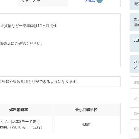
リサイクル
リ済込
衝
エ
運
付※貨物など一部車両は12ヶ月点検
L
販売店にご確認ください。
カ
フ
に登録や複数見積もりができるようになります。
電
フ
燃料消費率
最小回転半径
ロ
.6km/L（JC08モード走行）
4.8m
.8km/L（WLTCモード走行）
寒