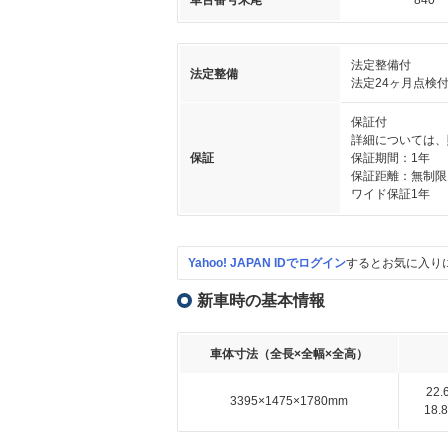
車台番号末尾
840
法定整備付
法定整備
法定24ヶ月点検
保証付
詳細については、
保証
保証期間：1年
保証距離：無制限
ワイド保証1年
Yahoo! JAPAN IDでログイン
するとお気に入り
新車時の基本情報
車体寸法（全長×全幅×全高）
22
3395×1475×1780mm
18