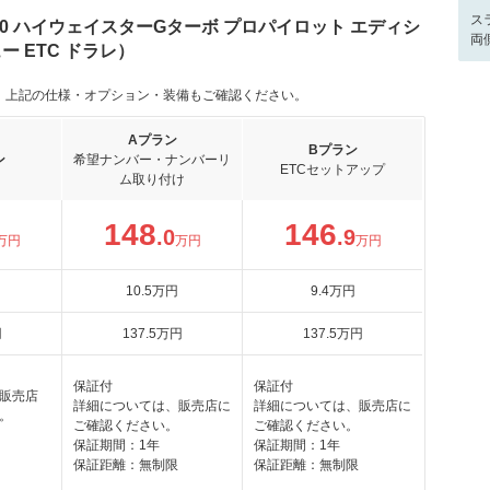
ス
60 ハイウェイスターGターボ プロパイロット エディシ
両
ー ETC ドラレ）
。上記の仕様・オプション・装備もご確認ください。
Aプラン
Bプラン
ン
希望ナンバー・ナンバーリ
ETCセットアップ
ム取り付け
148
146
.0
.9
万円
万円
万円
10
.5
万円
9
.4
万円
円
137
.5
万円
137
.5
万円
保証付
保証付
販売店
詳細については、販売店に
詳細については、販売店に
。
ご確認ください。
ご確認ください。
保証期間：1年
保証期間：1年
保証距離：無制限
保証距離：無制限