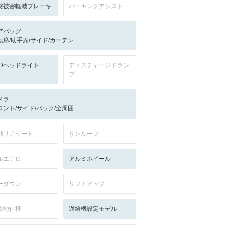
突被害軽減ブレーキ
パーキングアシスト
アバッグ
転席/助手席/サイド/カーテン
EDヘッドライト
ディスチャージドラン
プ
メラ
ロント/サイド/バック/全周囲
動リアゲート
サンルーフ
ルエアロ
アルミホイール
ーダウン
リフトアップ
冷地仕様
過給機設定モデル