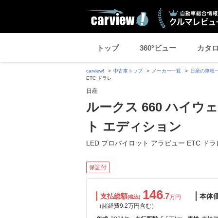
トップ
360°ビュー
カタ
carview!
中古車トップ
メーカー一覧
日産の車種
ETC ドラレ
日産
ルークス 660 ハイ
ト エディション
LED プロパイロット アラビュー ETC ドラ
保証付
146
支払総額
.7
本体
万円
(税込)
（諸経費9.2万円含む）