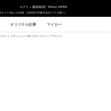
ログイン
[
新規取得
]
Yahoo! JAPAN
サイト5社との比較（2026年2月株式会社プラグ調べ）
オリジナル記事
マイカー
パイロット エディション LED プロパイロット アラビュー