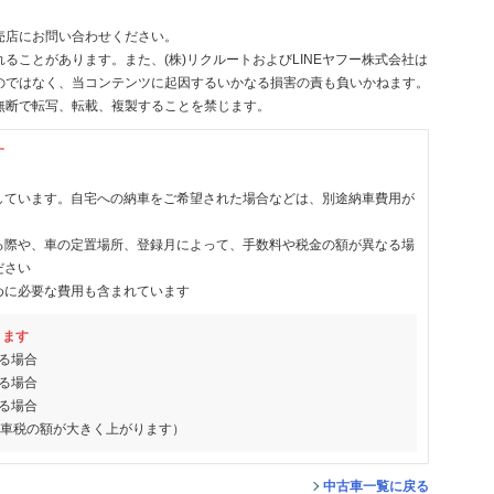
売店にお問い合わせください。
ることがあります。また、(株)リクルートおよびLINEヤフー株式会社は
のではなく、当コンテンツに起因するいかなる損害の責も負いかねます。
無断で転写、転載、複製することを禁じます。
す
しています。自宅への納車をご希望された場合などは、別途納車費用が
る際や、車の定置場所、登録月によって、手数料や税金の額が異なる場
ださい
めに必要な費用も含まれています
ります
る場合
る場合
る場合
動車税の額が大きく上がります）
中古車一覧に戻る