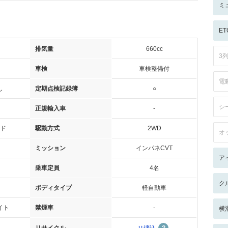
ミ
ET
排気量
660cc
3
車検
車検整備付
電
し
定期点検記録簿
○
シ
正規輸入車
-
ド
駆動方式
2WD
オ
ミッション
インパネCVT
ア
乗車定員
4名
ク
ボディタイプ
軽自動車
イト
禁煙車
-
横