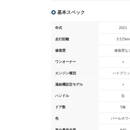
基本スペック
年式
2021
走行距離
5.5万km
修復歴
修復歴な
ワンオーナー
○
エンジン種別
ハイブリッ
過給機設定モデル
○
ハンドル
右
ドア数
5枚
色
パールホワ