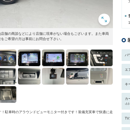
他店舗の商談などにより店舗に現車がない場合もございます。また車両
乗をご希望の方は事前にお問合せ下さい。
パ
エ
キ
カ
-/
す！駐車時のアラウンドビューモニター付きです！装備充実車で快適に走
T