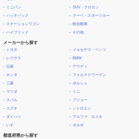
ミニバン
SUV・クロカン
ハッチバック
クーペ・スポーツカー
ステーションワゴン
軽自動車
ハイブリッド
その他
メーカーから探す
トヨタ
メルセデス・ベンツ
レクサス
BMW
日産
アウディ
ホンダ
フォルクスワーゲン
三菱
ポルシェ
マツダ
ミニ
スバル
プジョー
スズキ
シトロエン
ダイハツ
アルファ ロメオ
いすゞ
ボルボ
都道府県から探す