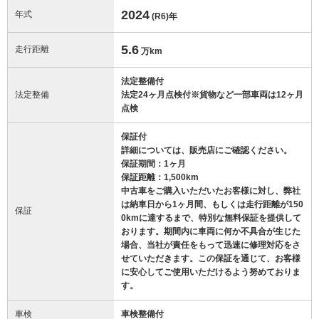
2024
年式
(R6)
年
5.6
走行距離
万km
法定整備付
法定整備
法定24ヶ月点検付※貨物など一部車両は12ヶ月
点検
保証付
詳細については、販売店にご確認ください。
保証期間：1ヶ月
保証距離：1,500km
中古車をご購入いただいたお客様に対し、弊社
は納車日から1ヶ月間、もしくは走行距離が150
保証
0kmに達するまで、特別な無料保証を提供して
おります。期間内に車両に何か不具合が生じた
場合、当社が責任をもって迅速に修理対応をさ
せていただきます。この保証を通じて、お客様
に安心してご使用いただけるよう努めておりま
す。
車検
車検整備付