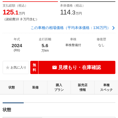
支払総額（税込）
本体価格（税込）
125
114
.1
.3
万円
万円
（諸経費10 .8 万円含む）
この車種の相場価格（平均本体価格：136万円）
年式
走行距離
車検
修復歴
2024
5.6
車検整備付
なし
(R6)
万km
無
見積もり・在庫確認
料
購入
販売店
車種
状態
装備
プラン
情報
スペック
状態