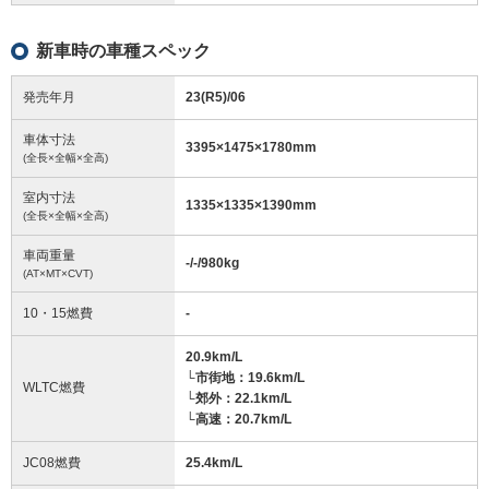
新車時の車種スペック
発売年月
23(R5)/06
車体寸法
3395
×
1475
×
1780
mm
(全長×全幅×全高)
室内寸法
1335
×
1335
×
1390
mm
(全長×全幅×全高)
車両重量
-/-/980
kg
(AT×MT×CVT)
10・15燃費
-
20.9km/L
└市街地：19.6km/L
WLTC燃費
└郊外：22.1km/L
└高速：20.7km/L
JC08燃費
25.4km/L