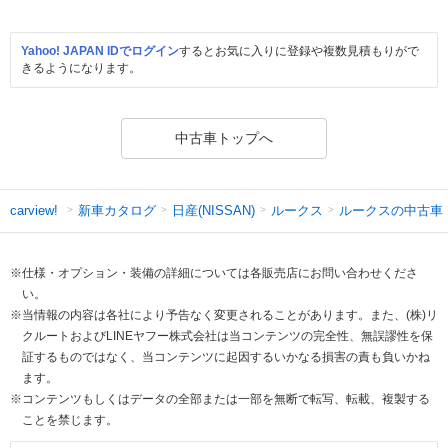
Yahoo! JAPAN IDでログイン
するとお気に入りに登録や複数見積もりがで
きるようになります。
中古車トップへ
新車カタログ
日産(NISSAN)
ルークス
ルークスの中古車
carview!
※仕様・オプション・装備の詳細については各販売店にお問い合わせくださ
い。
※当情報の内容は各社により予告なく変更されることがあります。また、(株)リ
クルートおよびLINEヤフー株式会社は当コンテンツの完全性、無誤謬性を保
証するものではなく、当コンテンツに起因するいかなる損害の責も負いかね
ます。
※コンテンツもしくはデータの全部または一部を無断で転写、転載、複製する
ことを禁じます。