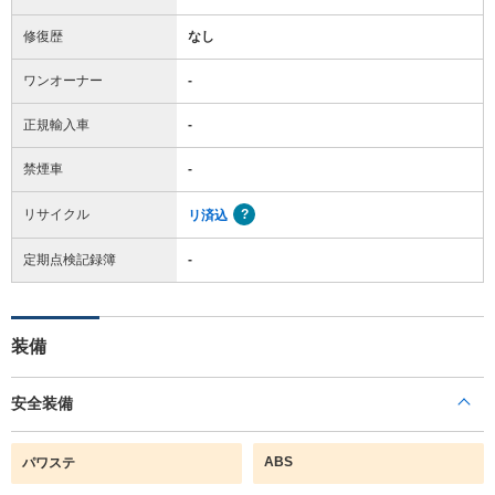
修復歴
なし
ワンオーナー
-
正規輸入車
-
禁煙車
-
リサイクル
リ済込
定期点検記録簿
-
装備
安全装備
ABS
パワステ