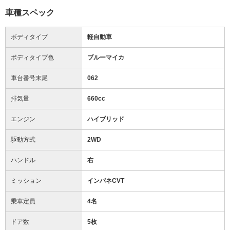
車種スペック
ボディタイプ
軽自動車
ボディタイプ色
ブルーマイカ
車台番号末尾
062
排気量
660cc
エンジン
ハイブリッド
駆動方式
2WD
ハンドル
右
ミッション
インパネCVT
乗車定員
4名
ドア数
5枚