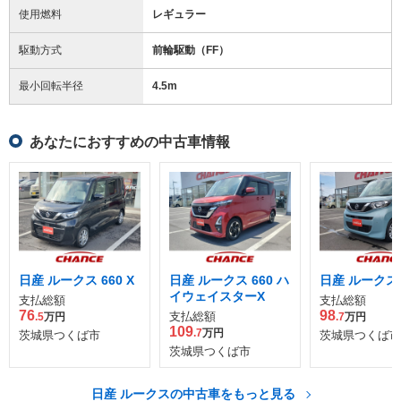
使用燃料
レギュラー
駆動方式
前輪駆動（FF）
最小回転半径
4.5
m
あなたにおすすめの中古車情報
日産 ルークス 660 X
日産 ルークス 660 ハ
日産 ルークス 6
イウェイスターX
支払総額
支払総額
76
98
支払総額
.5
万円
.7
万円
109
.7
万円
茨城県つくば市
茨城県つくば市
茨城県つくば市
日産 ルークスの中古車をもっと見る