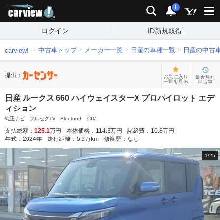
carview!
検索
通知
i
ログイン
ID新規取得
中古車トップ
メーカー一覧
日産の車種一覧
日産の中古
carview!
提供：
お気に入り
最近見た
一覧を見る
中古車
日産 ルークス 660 ハイウェイスターX プロパイロット エデ
ィション
純正ナビ フルセグTV Bluetooth CD/
支払総額：
125.1
万円
本体価格：
114.3
万円
諸経費：
10.8
万円
年式：
2024
年
走行距離：
5.6
万km
修復歴：
なし
1
/
25