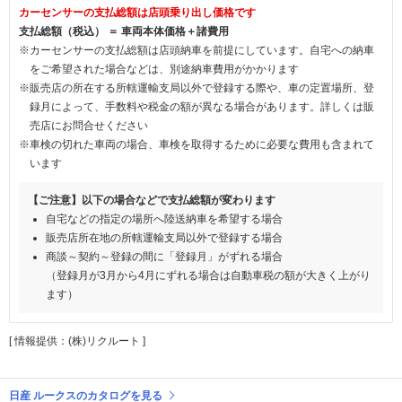
カーセンサーの支払総額は店頭乗り出し価格です
支払総額（税込） ＝ 車両本体価格＋諸費用
※カーセンサーの支払総額は店頭納車を前提にしています。自宅への納車
をご希望された場合などは、別途納車費用がかかります
※販売店の所在する所轄運輸支局以外で登録する際や、車の定置場所、登
録月によって、手数料や税金の額が異なる場合があります。詳しくは販
売店にお問合せください
※車検の切れた車両の場合、車検を取得するために必要な費用も含まれて
います
【ご注意】以下の場合などで支払総額が変わります
自宅などの指定の場所へ陸送納車を希望する場合
販売店所在地の所轄運輸支局以外で登録する場合
商談～契約～登録の間に「登録月」がずれる場合
（登録月が3月から4月にずれる場合は自動車税の額が大きく上がり
ます）
[ 情報提供：(株)リクルート ]
日産 ルークスのカタログを見る