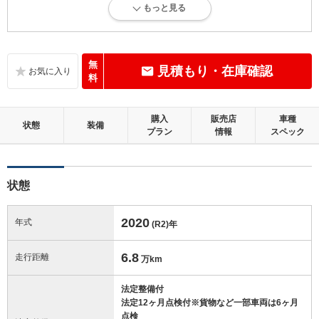
もっと見る
内外装に目立たない多少のキズ、ヘコミが認められる状態です。
内装：
目立たない軽微なダメージはありますが、良好な状態です。
無
見積もり・在庫確認
料
外装：
多少のキズ、ヘコミなどがあります。
購入
販売店
車種
状態
装備
プラン
情報
スペック
修復歴：無
この中古車の「車両品質評価書」を見る
状態
2020
年式
(R2)
年
6.8
走行距離
万km
法定整備付
法定12ヶ月点検付※貨物など一部車両は6ヶ月
点検