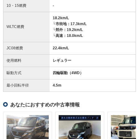
10・15燃費
-
18.2km/L
└市街地：17.3km/L
WLTC燃費
└郊外：19.2km/L
└高速：18.0km/L
JC08燃費
22.4km/L
使用燃料
レギュラー
駆動方式
四輪駆動（4WD）
最小回転半径
4.5
m
あなたにおすすめの中古車情報