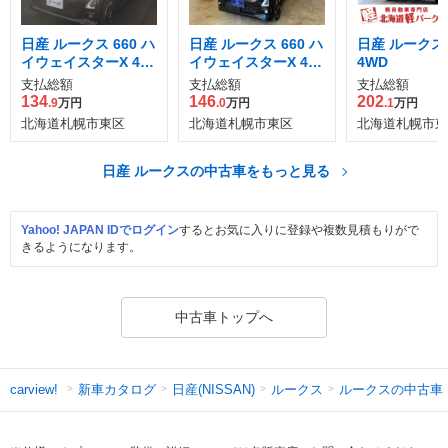
日産 ルークス 660 ハ
日産 ルークス 660 ハ
日産 ルークス 6
イウェイスターX 4W
イウェイスターX 4W
4WD
D
D
支払総額
支払総額
支払総額
134
146
202
.9
万円
.0
万円
.1
万円
北海道札幌市東区
北海道札幌市東区
北海道札幌市東
日産 ルークスの中古車をもっと見る
Yahoo! JAPAN IDでログイン
するとお気に入りに登録や複数見積もりがで
きるようになります。
中古車トップへ
新車カタログ
日産(NISSAN)
ルークス
ルークスの中古車
carview!