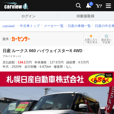
carview!
検索
通知
i
ログイン
ID新規取得
中古車トップ
メーカー一覧
日産の車種一覧
日産の中古
carview!
提供：
お気に入り
最近見た
一覧を見る
中古車
日産 ルークス 660 ハイウェイスターX 4WD
プロパイロット/
支払総額：
134.1
万円
本体価格：
127.6
万円
諸経費：
6.5
万円
年式：
2020
年
走行距離：
6.8
万km
修復歴：
なし
1
/
20