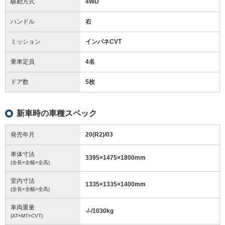
駆動方式
4WD
ハンドル
右
ミッション
インパネCVT
乗車定員
4名
ドア数
5枚
新車時の車種スペック
発売年月
20(R2)/03
車体寸法
3395
×
1475
×
1800
mm
(全長×全幅×全高)
室内寸法
1335
×
1335
×
1400
mm
(全長×全幅×全高)
車両重量
-/-/1030
kg
(AT×MT×CVT)