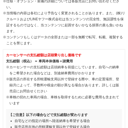
※仕様・オプション・装備の詳細については各販売店にお問い合わせくださ
い。
※当情報の内容は各社により予告なく変更されることがあります。また、(株)リ
クルートおよびLINEヤフー株式会社は当コンテンツの完全性、無誤謬性を保
証するものではなく、当コンテンツに起因するいかなる損害の責も負いかね
ます。
※コンテンツもしくはデータの全部または一部を無断で転写、転載、複製する
ことを禁じます。
カーセンサーの支払総額は店頭乗り出し価格です
支払総額（税込） ＝ 車両本体価格＋諸費用
※カーセンサーの支払総額は店頭納車を前提にしています。自宅への納車
をご希望された場合などは、別途納車費用がかかります
※販売店の所在する所轄運輸支局以外で登録する際や、車の定置場所、登
録月によって、手数料や税金の額が異なる場合があります。詳しくは販
売店にお問合せください
※車検の切れた車両の場合、車検を取得するために必要な費用も含まれて
います
【ご注意】以下の場合などで支払総額が変わります
自宅などの指定の場所へ陸送納車を希望する場合
販売店所在地の所轄運輸支局以外で登録する場合