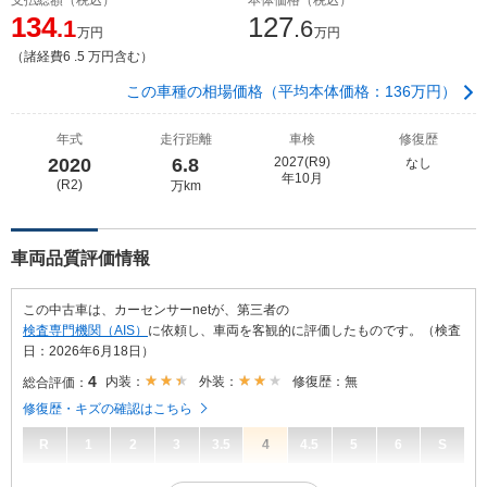
134
127
.1
.6
万円
万円
（諸経費6 .5 万円含む）
この車種の相場価格（平均本体価格：136万円）
年式
走行距離
車検
修復歴
2020
6.8
2027(R9)
なし
年10月
(R2)
万km
車両品質評価情報
この中古車は、カーセンサーnetが、第三者の
検査専門機関（AIS）
に依頼し、車両を客観的に評価したものです。（検査
日：2026年6月18日）
4
内装：
外装：
修復歴：無
総合評価：
修復歴・キズの確認はこちら
R
1
2
3
3.5
4
4.5
5
6
S
4
総合評価：