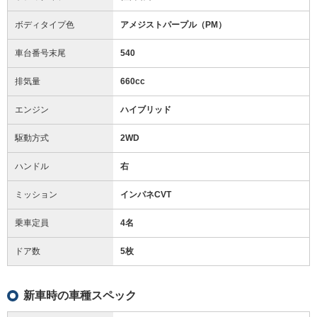
ボディタイプ色
アメジストパープル（PM）
車台番号末尾
540
排気量
660cc
エンジン
ハイブリッド
駆動方式
2WD
ハンドル
右
ミッション
インパネCVT
乗車定員
4名
ドア数
5枚
新車時の車種スペック