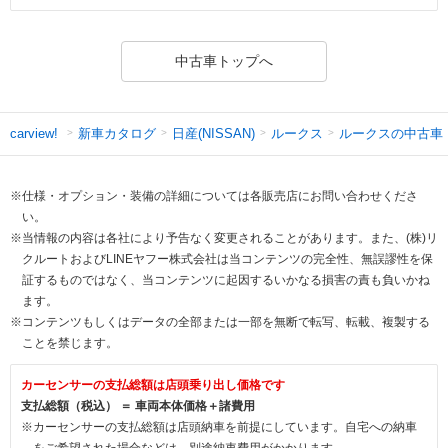
中古車トップへ
新車カタログ
日産(NISSAN)
ルークス
ルークスの中古車
carview!
※仕様・オプション・装備の詳細については各販売店にお問い合わせくださ
い。
※当情報の内容は各社により予告なく変更されることがあります。また、(株)リ
クルートおよびLINEヤフー株式会社は当コンテンツの完全性、無誤謬性を保
証するものではなく、当コンテンツに起因するいかなる損害の責も負いかね
ます。
※コンテンツもしくはデータの全部または一部を無断で転写、転載、複製する
ことを禁じます。
カーセンサーの支払総額は店頭乗り出し価格です
支払総額（税込） ＝ 車両本体価格＋諸費用
※カーセンサーの支払総額は店頭納車を前提にしています。自宅への納車
をご希望された場合などは、別途納車費用がかかります