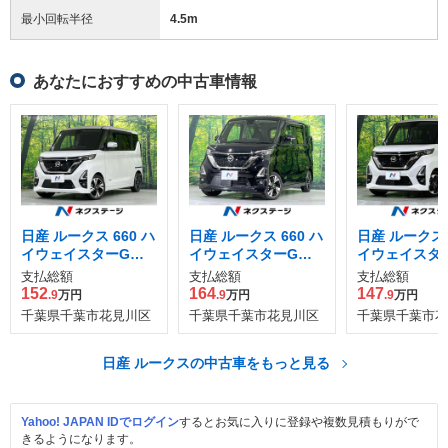
最小回転半径
4.5
m
あなたにおすすめの中古車情報
日産 ルークス 660 ハ
日産 ルークス 660 ハ
日産 ルークス 
イウェイスターGタ
イウェイスターGタ
イウェイスター
ーボ プロパイロット
ーボ プロパイロット
ロパイロット 
支払総額
支払総額
支払総額
エディション
エディション
ション
152
164
147
.9
万円
.9
万円
.9
万円
千葉県千葉市花見川区
千葉県千葉市花見川区
千葉県千葉市花
日産 ルークスの中古車をもっと見る
Yahoo! JAPAN IDでログイン
するとお気に入りに登録や複数見積もりがで
きるようになります。