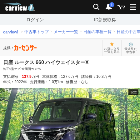
carview!
検索
通知
i
ログイン
ID新規取得
中古車トップ
メーカー一覧
日産の車種一覧
日産の中古
carview!
提供：
お気に入り
最近見た
一覧を見る
中古車
日産 ルークス 660 ハイウェイスターX
純正9型ナビ/全周囲カメラ/
支払総額：
137.9
万円
本体価格：
127.6
万円
諸経費：
10.3
万円
年式：
2022
年
走行距離：
1.0
万km
修復歴：
なし
1
/
22