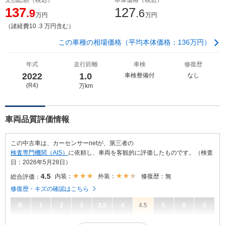
137
127
.9
.6
万円
万円
（諸経費10 .3 万円含む）
この車種の相場価格（平均本体価格：136万円）
年式
走行距離
車検
修復歴
2022
1.0
車検整備付
なし
(R4)
万km
車両品質評価情報
この中古車は、カーセンサーnetが、第三者の
検査専門機関（AIS）
に依頼し、車両を客観的に評価したものです。（検査
日：2026年5月28日）
4.5
内装：
外装：
修復歴：無
総合評価：
修復歴・キズの確認はこちら
R
1
2
3
3.5
4
4.5
5
6
S
4.5
総合評価：