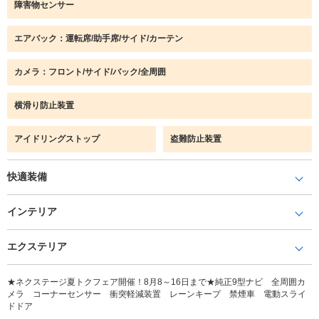
障害物センサー
エアバック：運転席/助手席/サイド/カーテン
カメラ：フロント/サイド/バック/全周囲
横滑り防止装置
アイドリングストップ
盗難防止装置
快適装備
インテリア
エクステリア
★ネクステージ夏トクフェア開催！8月8～16日まで★純正9型ナビ 全周囲カ
メラ コーナーセンサー 衝突軽減装置 レーンキープ 禁煙車 電動スライ
ドドア