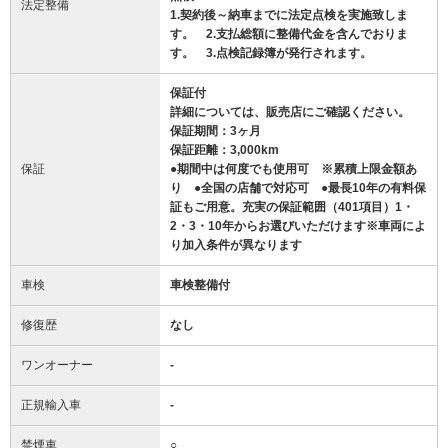
法定整備
1.契約後～納車までに法定点検を実施致しま
す。 2.支払総額に整備代金を含んでおりま
す。 3.点検記録簿が発行されます。
保証付
詳細については、販売店にご確認ください。
保証期間：3ヶ月
保証距離：3,000km
保証
●期間中は何度でも使用可 ※累積上限金額あ
り ●全国の店舗で対応可 ●最長10年の有料保
証もご用意。充実の保証範囲（401項目）1・
2・3・10年からお選びいただけます※車両によ
り加入条件が異なります
車検
車検整備付
修復歴
なし
ワンオーナー
-
正規輸入車
-
禁煙車
○