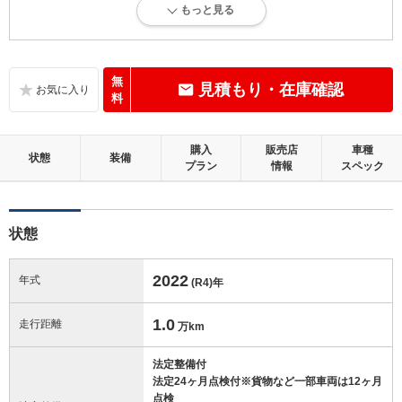
もっと見る
内外装に目立たない軽微なキズ、ヘコミが少し認められますが、良好な
状態です。
内装：
無
見積もり・在庫確認
無キズ、もしくは傷みや汚れなどがほぼない、とても綺麗な状態です。
料
外装：
購入
販売店
車種
キズ、ヘコミなどが少なく、あっても目立たない、良好な状態です。
状態
装備
プラン
情報
スペック
修復歴：無
状態
この中古車の「車両品質評価書」を見る
2022
年式
(R4)
年
1.0
走行距離
万km
法定整備付
法定24ヶ月点検付※貨物など一部車両は12ヶ月
点検