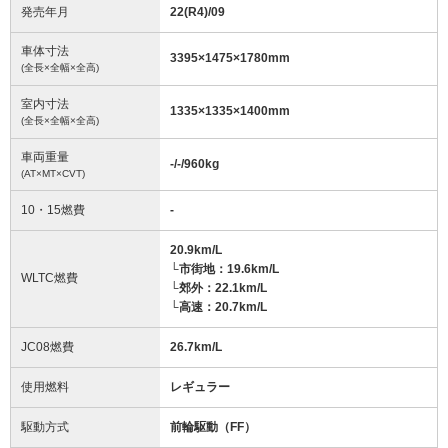
発売年月
22(R4)/09
車体寸法
3395
×
1475
×
1780
mm
(全長×全幅×全高)
室内寸法
1335
×
1335
×
1400
mm
(全長×全幅×全高)
車両重量
-/-/960
kg
(AT×MT×CVT)
10・15燃費
-
20.9km/L
└市街地：19.6km/L
WLTC燃費
└郊外：22.1km/L
└高速：20.7km/L
JC08燃費
26.7km/L
使用燃料
レギュラー
駆動方式
前輪駆動（FF）