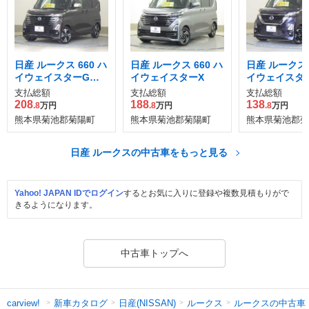
日産 ルークス 660 ハ
日産 ルークス 660 ハ
日産 ルークス 
イウェイスターGタ
イウェイスターX
イウェイスタ
ーボ プロパイロット
支払総額
支払総額
支払総額
エディション
208
188
138
.8
万円
.8
万円
.8
万円
熊本県菊池郡菊陽町
熊本県菊池郡菊陽町
熊本県菊池郡菊
日産 ルークスの中古車をもっと見る
Yahoo! JAPAN IDでログイン
するとお気に入りに登録や複数見積もりがで
きるようになります。
中古車トップへ
新車カタログ
日産(NISSAN)
ルークス
ルークスの中古車
carview!