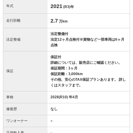
2021
年式
(R3)
年
2.7
走行距離
万km
法定整備付
法定整備
法定12ヶ月点検付※貨物など一部車両は6ヶ月
点検
保証付
詳細については、販売店にご確認ください。
保証期間：3ヶ月
保証
保証距離：3,000km
その他、安心のTAX保証プランあります。 詳し
くはスタッフまで。
車検
2028(R10) 年4月
修復歴
なし
ワンオーナー
○
正規輸入車
-