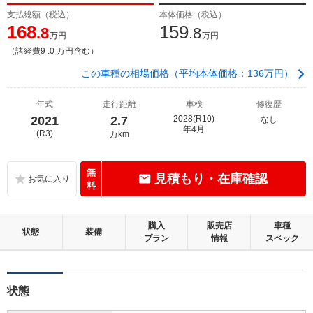
支払総額（税込）
本体価格（税込）
168
159
.8
.8
万円
万円
（諸経費9 .0 万円含む）
この車種の相場価格（平均本体価格：136万円）
年式
走行距離
車検
修復歴
2021
2.7
2028(R10)
なし
年4月
(R3)
万km
無
見積もり・在庫確認
料
購入
販売店
車種
状態
装備
プラン
情報
スペック
状態