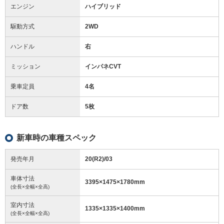
エンジン
ハイブリッド
駆動方式
2WD
ハンドル
右
ミッション
インパネCVT
乗車定員
4名
ドア数
5枚
新車時の車種スペック
発売年月
20(R2)/03
車体寸法
3395
×
1475
×
1780
mm
(全長×全幅×全高)
室内寸法
1335
×
1335
×
1400
mm
(全長×全幅×全高)