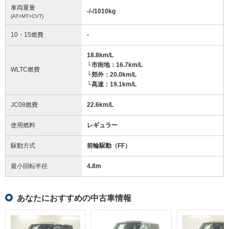
車両重量
-/-/1010
kg
(AT×MT×CVT)
10・15燃費
-
18.8km/L
└市街地：16.7km/L
WLTC燃費
└郊外：20.0km/L
└高速：19.1km/L
JC08燃費
22.6km/L
使用燃料
レギュラー
駆動方式
前輪駆動（FF）
最小回転半径
4.8
m
あなたにおすすめの中古車情報