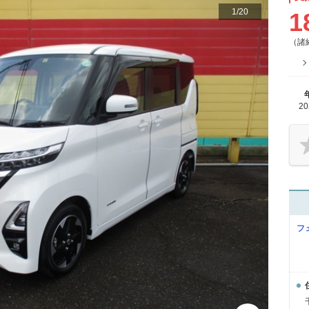
1
/
20
1
（諸
2
フ