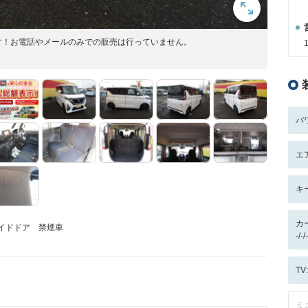
す！お電話やメールのみでの販売は行っていません。
パ
エ
キ
カ
イドドア 禁煙車
-/
T
ミ