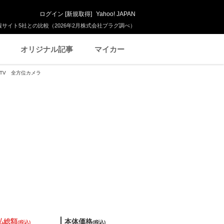
ログイン
[
新規取得
]
Yahoo! JAPAN
サイト5社との比較（2026年2月株式会社プラグ調べ）
オリジナル記事
マイカー
グTV 全方位カメラ
払総額
本体価格
(税込)
(税込)