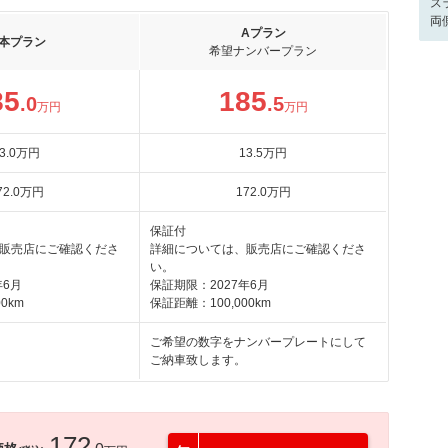
ス
両
Aプラン
本プラン
希望ナンバープラン
85
185
.0
.5
万円
万円
3
.0
万円
13
.5
万円
72
.0
万円
172
.0
万円
保証付
販売店にご確認くださ
詳細については、販売店にご確認くださ
い。
年6月
保証期限：2027年6月
0km
保証距離：100,000km
ご希望の数字をナンバープレートにして
ご納車致します。
172