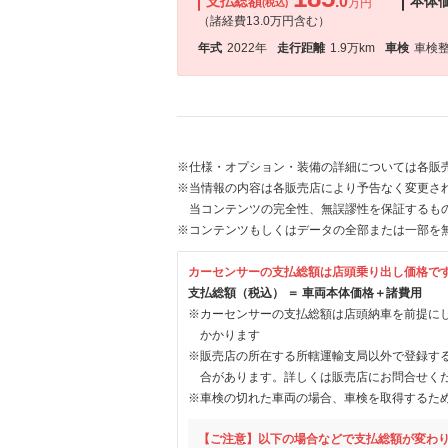
支払総額
.0
本体
万円
(税込)
（諸経費13.0万円含む）
年式
2022年
走行距離
1.9万km
車検
車検
※仕様・オプション・装備の詳細については各販
※当情報の内容は各販売店により予告なく変更され
当コンテンツの完全性、無誤謬性を保証するも
※コンテンツもしくはデータの全部または一部を
カーセンサーの支払総額は店頭乗り出し価格で
支払総額（税込） ＝ 車両本体価格＋諸費用
※カーセンサーの支払総額は店頭納車を前提に
かかります
※販売店の所在する所轄運輸支局以外で登録す
合があります。詳しくは販売店にお問合せく
※車検の切れた車両の場合、車検を取得するた
【ご注意】以下の場合などで支払総額が変わ