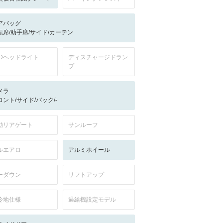
アバッグ
転席/助手席/サイド/カーテン
EDヘッドライト
ディスチャージドラン
プ
メラ
ロント/サイド/バック/-
動リアゲート
サンルーフ
ルエアロ
アルミホイール
ーダウン
リフトアップ
冷地仕様
過給機設定モデル