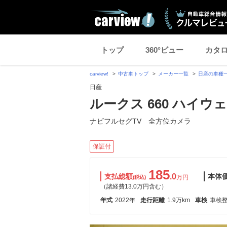
トップ
360°ビュー
カタ
carview!
中古車トップ
メーカー一覧
日産の車種
日産
ルークス 660 ハイウ
ナビフルセグTV 全方位カメラ
保証付
185
支払総額
.0
本体
万円
(税込)
（諸経費13.0万円含む）
年式
2022年
走行距離
1.9万km
車検
車検