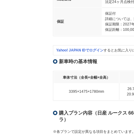
法定24ヶ月点検
保証付
詳細については、
保証
保証期限：2027
保証距離：100,00
Yahoo! JAPAN IDでログイン
するとお気に入り
新車時の基本情報
車体寸法（全長×全幅×全高）
26
3395×1475×1780mm
20
購入プラン内容（日産 ルークス 6
ラ）
※各プランで設定が異なる項目をまとめています