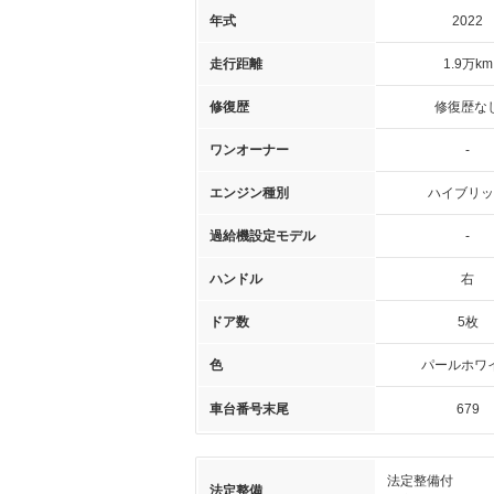
年式
2022
走行距離
1.9万km
修復歴
修復歴な
ワンオーナー
-
エンジン種別
ハイブリッ
過給機設定モデル
-
ハンドル
右
ドア数
5枚
色
パールホワ
車台番号末尾
679
法定整備付
法定整備