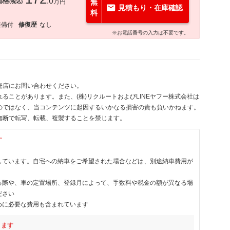
価格
.0
万円
無
(税込)
見積もり・在庫確認
料
整備付
修復歴
なし
※お電話番号の入力は不要です。
売店にお問い合わせください。
ることがあります。また、(株)リクルートおよびLINEヤフー株式会社は
のではなく、当コンテンツに起因するいかなる損害の責も負いかねます。
無断で転写、転載、複製することを禁じます。
す
しています。自宅への納車をご希望された場合などは、別途納車費用が
る際や、車の定置場所、登録月によって、手数料や税金の額が異なる場
ださい
めに必要な費用も含まれています
ります