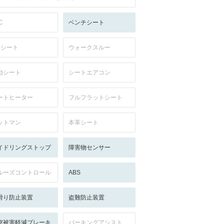
C
ベンチシート
列シート
ウォークスルー
動シート
シートエアコン
ートヒーター
フルフラットシート
ットマン
本革シート
イドリングストップ
障害物センサー
ルーズコントロール
ABS
滑り防止装置
盗難防止装置
突被害軽減ブレーキ
パーキングアシスト