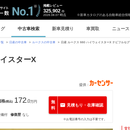
掲載レビュー
325,902
件
時点
※新車カタログのある自動車総合情報
2026.08.07
ログ
中古車検索
新車見積り
車買取
ニュース
一覧
日産の中古車
ルークスの中古車
日産 ルークス 660 ハイウェイスターX ナビフルセ
ェイスターX
提供：
172
価格
.0
万円
無
(税込)
見積もり・在庫確認
料
整備付
修復歴
なし
※お電話番号の入力は不要です。
支