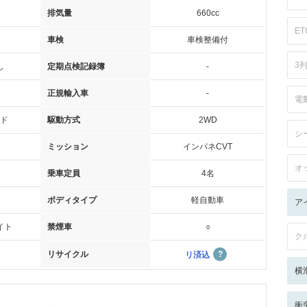
排気量
660cc
ET
車検
車検整備付
3
し
定期点検記録簿
-
正規輸入車
-
電
ド
駆動方式
2WD
シ
ミッション
インパネCVT
オ
乗車定員
4名
ボディタイプ
軽自動車
ア
イト
禁煙車
○
ク
リサイクル
リ済込
横
衝