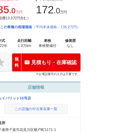
85
172
.0
.0
万円
万円
経費13.0万円含む）
この車種の相場価格
（平均本体価格：136.2万円）
年式
走行距離
車検
修復歴
022年
1.9万km
車検整備付
なし
無
見積もり・在庫確認
料
※お電話番号の入力は不要です。
店舗情報
ェイバリット16号店
この店舗の中古車在庫一覧
住所
千葉県千葉市花見川区横戸町1171-1