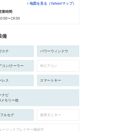
地図を見る（Yahoo!マップ）
営業時間
10:00〜19:00
装備
ワステ
パワーウィンドウ
アコン/クーラー
Wエアコン
ーレス
スマートキー
ーナビ
-/-/メモリー他
V:フルセグ
後席モニター
ュージックプレイヤー接続可