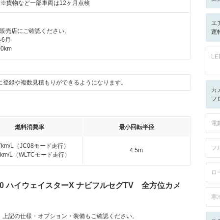
付※貨物など一部車両は12ヶ月点検
エ
販売店にご確認ください。
運
年6月
0km
L
に登録や複数見積もりができるようになります。
カ
フ
電
燃料消費率
最小回転半径
.7km/L（JC08モード走行）
フ
4.5m
.9km/L（WLTCモード走行）
ロ
60 ハイウェイスターX ナビフルセグTV 全方位カメ
寒
。上記の仕様・オプション・装備もご確認ください。