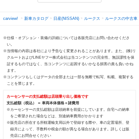
新車カタログ
日産(NISSAN)
ルークス
ルークスの中古車
carview!
※仕様・オプション・装備の詳細については各販売店にお問い合わせくださ
い。
※当情報の内容は各社により予告なく変更されることがあります。また、(株)リ
クルートおよびLINEヤフー株式会社は当コンテンツの完全性、無誤謬性を保
証するものではなく、当コンテンツに起因するいかなる損害の責も負いかね
ます。
※コンテンツもしくはデータの全部または一部を無断で転写、転載、複製する
ことを禁じます。
カーセンサーの支払総額は店頭乗り出し価格です
支払総額（税込） ＝ 車両本体価格＋諸費用
※カーセンサーの支払総額は店頭納車を前提にしています。自宅への納車
をご希望された場合などは、別途納車費用がかかります
※販売店の所在する所轄運輸支局以外で登録する際や、車の定置場所、登
録月によって、手数料や税金の額が異なる場合があります。詳しくは販
売店にお問合せください