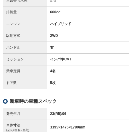
車台番号末尾
272
排気量
660cc
エンジン
ハイブリッド
駆動方式
2WD
ハンドル
右
ミッション
インパネCVT
乗車定員
4名
ドア数
5枚
新車時の車種スペック
発売年月
23(R5)/06
車体寸法
3395
×
1475
×
1780
mm
(全長×全幅×全高)