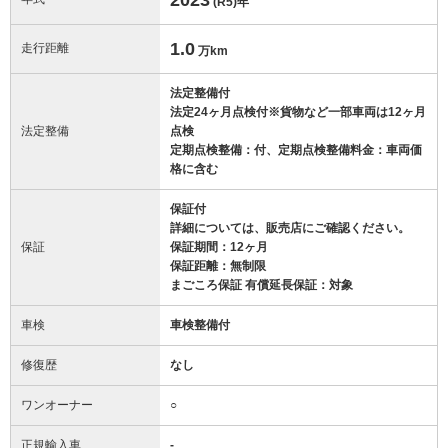
(R5)
年
1.0
走行距離
万km
法定整備付
法定24ヶ月点検付※貨物など一部車両は12ヶ月
法定整備
点検
定期点検整備：付、定期点検整備料金：車両価
格に含む
保証付
詳細については、販売店にご確認ください。
保証
保証期間：12ヶ月
保証距離：無制限
まごころ保証 有償延長保証：対象
車検
車検整備付
修復歴
なし
ワンオーナー
○
正規輸入車
-