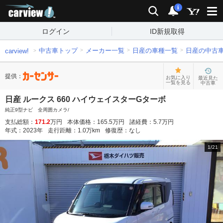
carview!
検索
通知
i
ログイン
ID新規取得
中古車トップ
メーカー一覧
日産の車種一覧
日産の中古
carview!
提供：
お気に入り
最近見た
一覧を見る
中古車
日産 ルークス 660 ハイウェイスターGターボ
純正9型ナビ 全周囲カメラ/
支払総額：
171.2
万円
本体価格：
165.5
万円
諸経費：
5.7
万円
年式：
2023
年
走行距離：
1.0
万km
修復歴：
なし
1
/
21