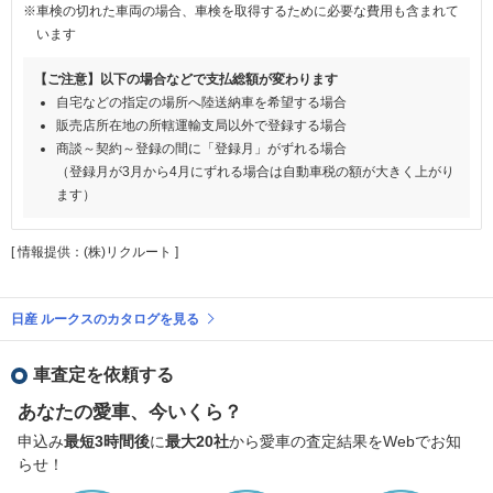
※車検の切れた車両の場合、車検を取得するために必要な費用も含まれて
います
【ご注意】以下の場合などで支払総額が変わります
自宅などの指定の場所へ陸送納車を希望する場合
販売店所在地の所轄運輸支局以外で登録する場合
商談～契約～登録の間に「登録月」がずれる場合
（登録月が3月から4月にずれる場合は自動車税の額が大きく上がり
ます）
[ 情報提供：(株)リクルート ]
日産 ルークスのカタログを見る
車査定を依頼する
あなたの愛車、今いくら？
申込み
最短3時間後
に
最大20社
から愛車の査定結果をWebでお知
らせ！