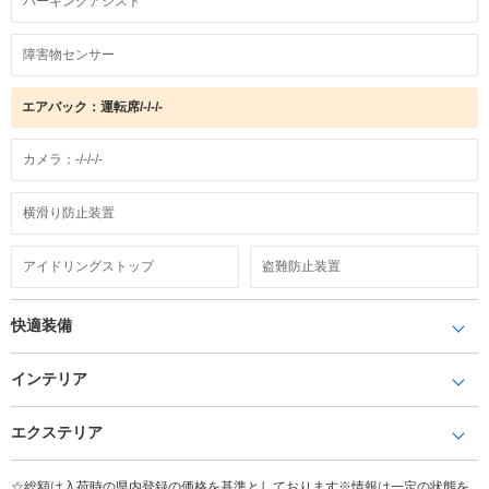
パーキングアシスト
障害物センサー
エアバック：運転席/-/-/-
カメラ：-/-/-/-
横滑り防止装置
アイドリングストップ
盗難防止装置
快適装備
インテリア
エクステリア
☆総額は入荷時の県内登録の価格を基準としております※情報は一定の状態を