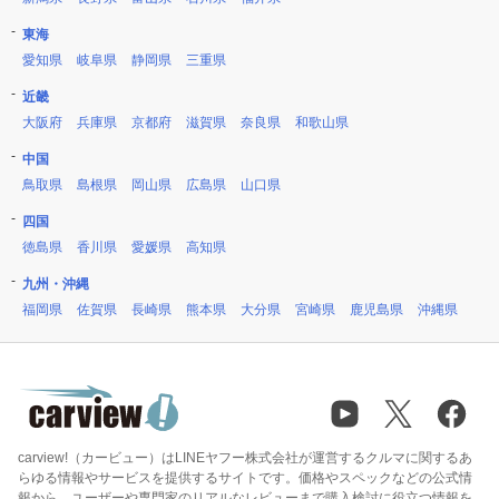
東海
愛知県
岐阜県
静岡県
三重県
近畿
大阪府
兵庫県
京都府
滋賀県
奈良県
和歌山県
中国
鳥取県
島根県
岡山県
広島県
山口県
四国
徳島県
香川県
愛媛県
高知県
九州・沖縄
福岡県
佐賀県
長崎県
熊本県
大分県
宮崎県
鹿児島県
沖縄県
carview!（カービュー）はLINEヤフー株式会社が運営するクルマに関するあ
らゆる情報やサービスを提供するサイトです。価格やスペックなどの公式情
報から、ユーザーや専門家のリアルなレビューまで購入検討に役立つ情報を