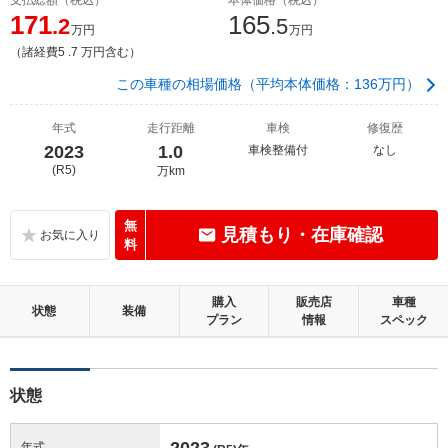
171
165
.2
.5
万円
万円
（諸経費5 .7 万円含む）
この車種の相場価格（平均本体価格：136万円）
年式
走行距離
車検
修復歴
2023
1.0
車検整備付
なし
(R5)
万km
無
見積もり・在庫確認
料
購入
販売店
車種
状態
装備
プラン
情報
スペック
状態
2023
年式