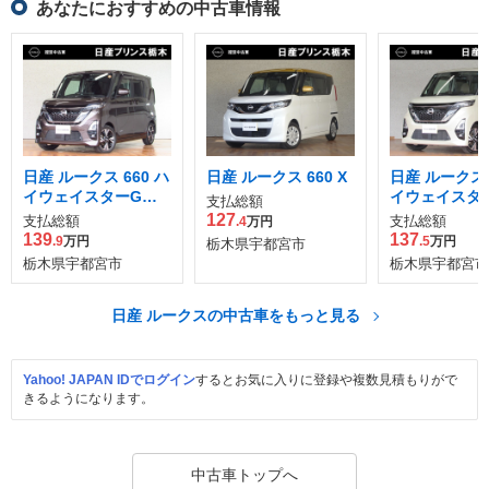
あなたにおすすめの中古車情報
日産 ルークス 660 ハ
日産 ルークス 660 X
日産 ルークス 
イウェイスターGタ
イウェイスタ
支払総額
ーボ プロパイロット
ーボ プロパイ
127
支払総額
支払総額
.4
万円
エディション
エディション
139
137
.9
万円
.5
万円
栃木県宇都宮市
栃木県宇都宮市
栃木県宇都宮市
日産 ルークスの中古車をもっと見る
Yahoo! JAPAN IDでログイン
するとお気に入りに登録や複数見積もりがで
きるようになります。
中古車トップへ