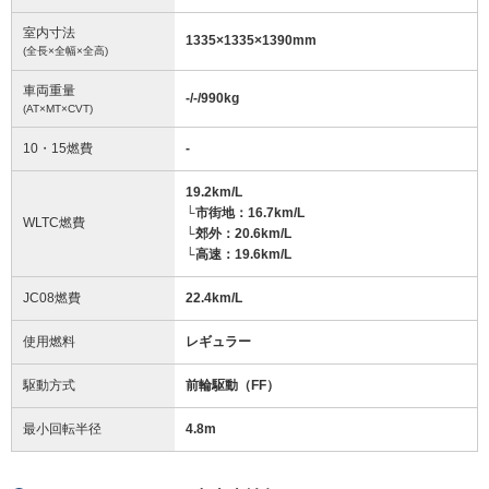
室内寸法
1335
×
1335
×
1390
mm
(全長×全幅×全高)
車両重量
-/-/990
kg
(AT×MT×CVT)
10・15燃費
-
19.2km/L
└市街地：16.7km/L
WLTC燃費
└郊外：20.6km/L
└高速：19.6km/L
JC08燃費
22.4km/L
使用燃料
レギュラー
駆動方式
前輪駆動（FF）
最小回転半径
4.8
m