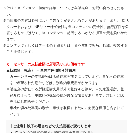
※仕様・オプション・装備の詳細については各販売店にお問い合わせくださ
い。
※当情報の内容は各社により予告なく変更されることがあります。また、(株)リ
クルートおよびLINEヤフー株式会社は当コンテンツの完全性、無誤謬性を保
証するものではなく、当コンテンツに起因するいかなる損害の責も負いかね
ます。
※コンテンツもしくはデータの全部または一部を無断で転写、転載、複製する
ことを禁じます。
カーセンサーの支払総額は店頭乗り出し価格です
支払総額（税込） ＝ 車両本体価格＋諸費用
※カーセンサーの支払総額は店頭納車を前提にしています。自宅への納車
をご希望された場合などは、別途納車費用がかかります
※販売店の所在する所轄運輸支局以外で登録する際や、車の定置場所、登
録月によって、手数料や税金の額が異なる場合があります。詳しくは販
売店にお問合せください
※車検の切れた車両の場合、車検を取得するために必要な費用も含まれて
います
【ご注意】以下の場合などで支払総額が変わります
自宅などの指定の場所へ陸送納車を希望する場合