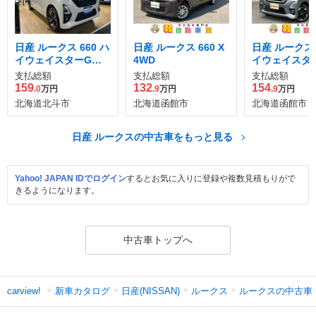
日産 ルークス 660 ハ
日産 ルークス 660 X
日産 ルークス 
イウェイスターGタ
4WD
イウェイスター
ーボ プロパイロット
D
支払総額
支払総額
支払総額
エディション 4WD
159
132
154
.0
万円
.9
万円
.9
万円
北海道北斗市
北海道函館市
北海道函館市
日産 ルークスの中古車をもっと見る
Yahoo! JAPAN IDでログイン
するとお気に入りに登録や複数見積もりがで
きるようになります。
中古車トップへ
新車カタログ
日産(NISSAN)
ルークス
ルークスの中古車
carview!