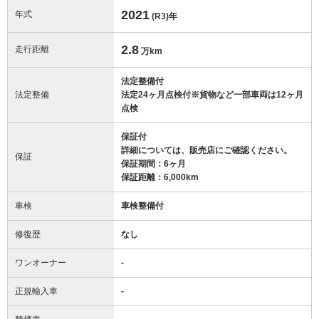
2021
年式
(R3)
年
2.8
走行距離
万km
法定整備付
法定整備
法定24ヶ月点検付※貨物など一部車両は12ヶ月
点検
保証付
詳細については、販売店にご確認ください。
保証
保証期間：6ヶ月
保証距離：6,000km
車検
車検整備付
修復歴
なし
ワンオーナー
-
正規輸入車
-