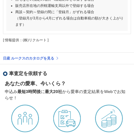
販売店所在地の所轄運輸支局以外で登録する場合
商談～契約～登録の間に「登録月」がずれる場合
（登録月が3月から4月にずれる場合は自動車税の額が大きく上がり
ます）
[ 情報提供：(株)リクルート ]
日産 ルークスのカタログを見る
車査定を依頼する
あなたの愛車、今いくら？
申込み
最短3時間後
に
最大20社
から愛車の査定結果をWebでお知
らせ！