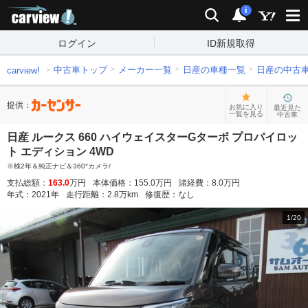
carview!
検索
通知
i
ログイン
ID新規取得
中古車トップ
メーカー一覧
日産の車種一覧
日産の中古
carview!
提供：
お気に入り
最近見た
一覧を見る
中古車
日産 ルークス 660 ハイウェイスターGターボ プロパイロッ
ト エディション 4WD
※検2年＆純正ナビ＆360°カメラ/
支払総額：
163.0
万円
本体価格：
155.0
万円
諸経費：
8.0
万円
年式：
2021
年
走行距離：
2.8
万km
修復歴：
なし
1
/
20