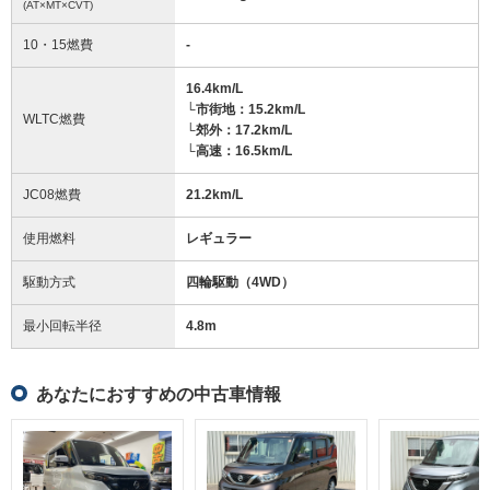
(AT×MT×CVT)
10・15燃費
-
16.4km/L
└市街地：15.2km/L
WLTC燃費
└郊外：17.2km/L
└高速：16.5km/L
JC08燃費
21.2km/L
使用燃料
レギュラー
駆動方式
四輪駆動（4WD）
最小回転半径
4.8
m
あなたにおすすめの中古車情報