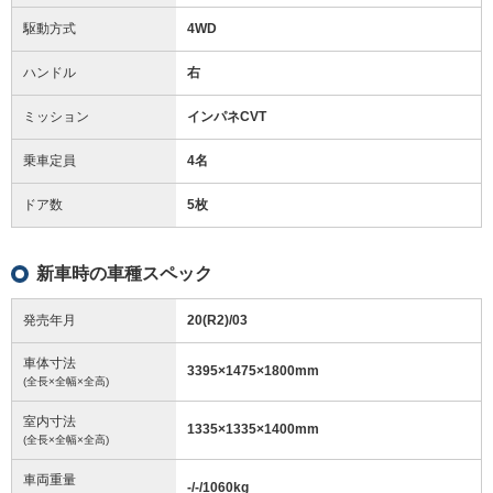
駆動方式
4WD
ハンドル
右
ミッション
インパネCVT
乗車定員
4名
ドア数
5枚
新車時の車種スペック
発売年月
20(R2)/03
車体寸法
3395
×
1475
×
1800
mm
(全長×全幅×全高)
室内寸法
1335
×
1335
×
1400
mm
(全長×全幅×全高)
車両重量
-/-/1060
kg