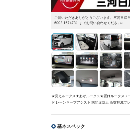
ご覧いただきありがとうございます。三河日産自動
6002-167473〉までお問い合わせください♪
★見えルークス★あがルークス★置けルークスメーカー
ド レーンキープアシスト 踏間違防止 衝突軽減ブ
基本スペック