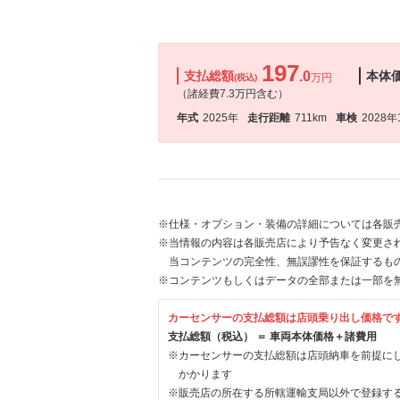
197
支払総額
.0
本体
万円
(税込)
（諸経費7.3万円含む）
年式
2025年
走行距離
711km
車検
2028年
※仕様・オプション・装備の詳細については各販
※当情報の内容は各販売店により予告なく変更され
当コンテンツの完全性、無誤謬性を保証するも
※コンテンツもしくはデータの全部または一部を
カーセンサーの支払総額は店頭乗り出し価格で
支払総額（税込） ＝ 車両本体価格＋諸費用
※カーセンサーの支払総額は店頭納車を前提に
かかります
※販売店の所在する所轄運輸支局以外で登録す