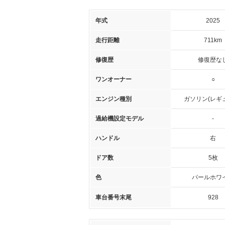
年式
2025
走行距離
711km
修復歴
修復歴な
ワンオーナー
○
エンジン種別
ガソリン(レギ
過給機設定モデル
-
ハンドル
右
ドア数
5枚
色
パールホワ
車台番号末尾
928