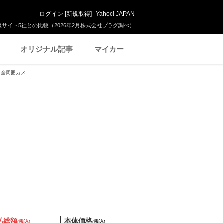
ログイン
[
新規取得
]
Yahoo! JAPAN
サイト5社との比較（2026年2月株式会社プラグ調べ）
オリジナル記事
マイカー
ム 全周囲カメ
払総額
本体価格
(税込)
(税込)