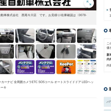
車株式会社 西尾今川店 です。お見積り/在庫確認は〈0078-
こ
価
新
内
内装
ナビ 全周囲カメラETC SOSコール オートスライドドア LEDヘッ
レーキ
パ