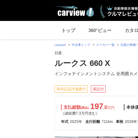
トップ
360°ビュー
カタ
carview!
中古車トップ
メーカー一覧
日産の車種
日産
ルークス 660 X
インフォテインメントシステム 全周囲カメ
車両品質評価書付
保証付
197
支払総額
.0
本体
万円
(税込)
（諸経費7.3万円含む）
年式
2025年
走行距離
711km
車検
2028年