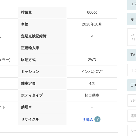
エ
排気量
660cc
キ
車検
2028年10月
カ
し
定期点検記録簿
○
-/-/-
正規輸入車
-
T
ュラー)
駆動方式
2WD
ミ
ミッション
インパネCVT
乗車定員
4名
ET
ボディタイプ
軽自動車
3
イト
禁煙車
-
電
リサイクル
リ済込
シ