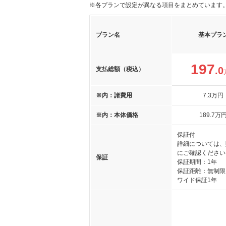
※各プランで設定が異なる項目をまとめています
プラン名
基本プラ
197
.0
支払総額（税込）
※内：諸費用
7
.3
万円
※内：本体価格
189
.7
万
保証付
詳細については、
にご確認ください
保証
保証期間：1年
保証距離：無制限
ワイド保証1年