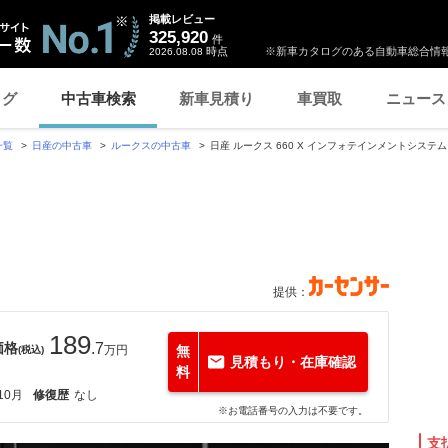
掲載レビュー
325,920
件
時点
※新車カタログのある自動車総合情報
2026.08.08
ログ
中古車検索
新車見積り
車買取
ニュース
一覧
日産の中古車
ルークスの中古車
日産 ルークス 660 X インフォテインメントシステ
提供：
189
価格
.7
万円
無
(税込)
見積もり・在庫確認
料
10月
修復歴
なし
※お電話番号の入力は不要です。
支