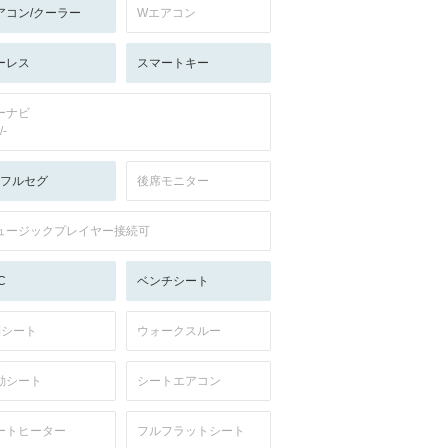
アコン/クーラー
Wエアコン
ーレス
スマートキー
ーナビ
/-
V:フルセグ
後席モニター
ュージックプレイヤー接続可
C
ベンチシート
列シート
ウォークスルー
動シート
シートエアコン
ートヒーター
フルフラットシート