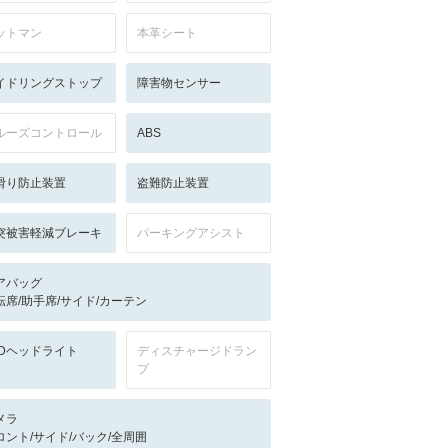
ットマン
本革シート
イドリングストップ
障害物センサー
ルーズコントロール
ABS
滑り防止装置
盗難防止装置
突被害軽減ブレーキ
パーキングアシスト
アバッグ
転席/助手席/サイド/カーテン
EDヘッドライト
ディスチャージドラン
プ
メラ
ロント/サイド/バック/全周囲