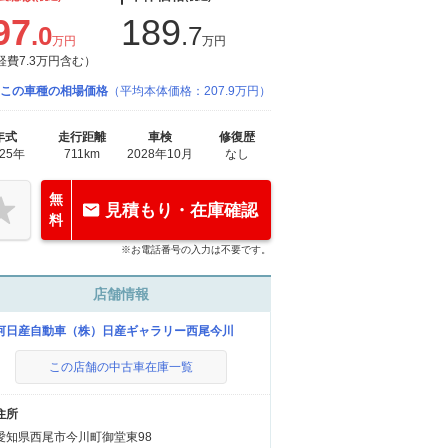
97
189
.0
.7
万円
万円
経費7.3万円含む）
この車種の相場価格
（平均本体価格：207.9万円）
年式
走行距離
車検
修復歴
025年
711km
2028年10月
なし
無
見積もり・在庫確認
料
※お電話番号の入力は不要です。
店舗情報
河日産自動車（株）日産ギャラリー西尾今川
この店舗の中古車在庫一覧
住所
愛知県西尾市今川町御堂東98