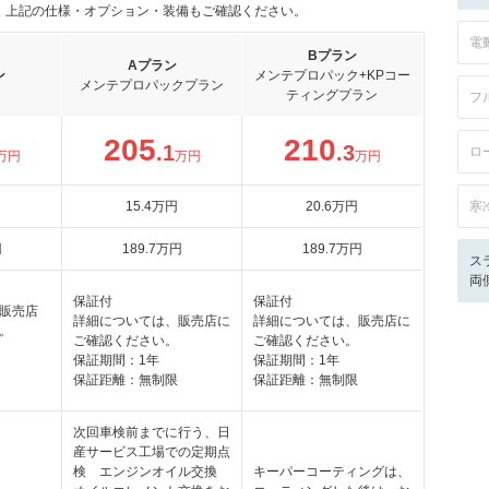
。上記の仕様・オプション・装備もご確認ください。
電
Bプラン
Aプラン
ン
メンテプロパック+KPコー
メンテプロパックプラン
ティングプラン
フ
205
210
.1
.3
ロ
万円
万円
万円
15
.4
万円
20
.6
万円
寒
円
189
.7
万円
189
.7
万円
ス
両
保証付
保証付
販売店
詳細については、販売店に
詳細については、販売店に
。
ご確認ください。
ご確認ください。
保証期間：1年
保証期間：1年
保証距離：無制限
保証距離：無制限
次回車検前までに行う、日
産サービス工場での定期点
検 エンジンオイル交換
キーパーコーティングは、