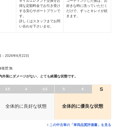
オイルエレメント交換をお
コーティングした後は、お
得な定額料金でお引き受け
好きな時に洗っていただく
する安心サポートプランで
だけで、ずっとキレイが続
す。
きます。
詳しくはスタッフまでお問
い合わせ下さいませ。
：2026年6月22日
修復歴:
無
、内外装にダメージがない、とても綺麗な状態です。
S
3.5
4
4.5
5
6
全体的に良好な状態
全体的に優良な状態
この中古車の「車両品質評価書」を見る