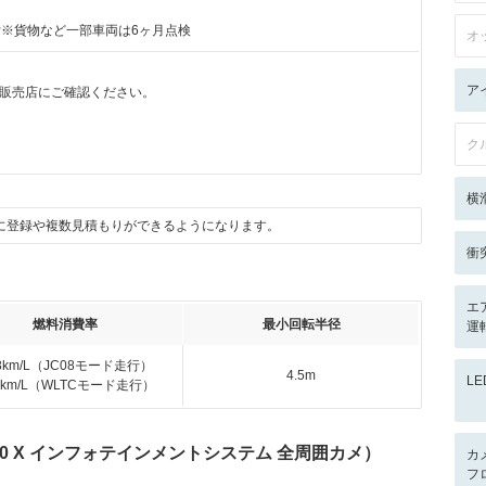
付※貨物など一部車両は6ヶ月点検
オ
ア
販売店にご確認ください。
ク
横
に登録や複数見積もりができるようになります。
衝
エ
燃料消費率
最小回転半径
運
.8km/L（JC08モード走行）
4.5m
L
.0km/L（WLTCモード走行）
60 X インフォテインメントシステム 全周囲カメ）
カ
フ