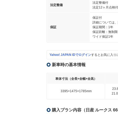
法定整備付
法定整備
法定12ヶ月点検
保証付
詳細については、
保証
保証期間：1年
保証距離：無制限
ワイド保証1年
Yahoo! JAPAN IDでログイン
するとお気に入り
新車時の基本情報
車体寸法（全長×全幅×全高）
23
3395×1475×1785mm
21
購入プラン内容（日産 ルークス 6