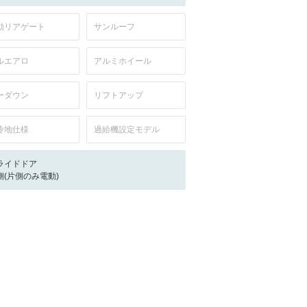
動リアゲート
サンルーフ
ルエアロ
アルミホイール
ーダウン
リフトアップ
冷地仕様
過給機設定モデル
ライドドア
側(片側のみ電動)