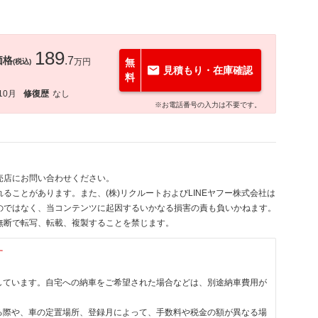
189
価格
.7
万円
無
(税込)
見積もり・在庫確認
料
10月
修復歴
なし
※お電話番号の入力は不要です。
売店にお問い合わせください。
ることがあります。また、(株)リクルートおよびLINEヤフー株式会社は
のではなく、当コンテンツに起因するいかなる損害の責も負いかねます。
無断で転写、転載、複製することを禁じます。
す
しています。自宅への納車をご希望された場合などは、別途納車費用が
る際や、車の定置場所、登録月によって、手数料や税金の額が異なる場