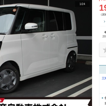
1
/
24
1
（諸
2
三