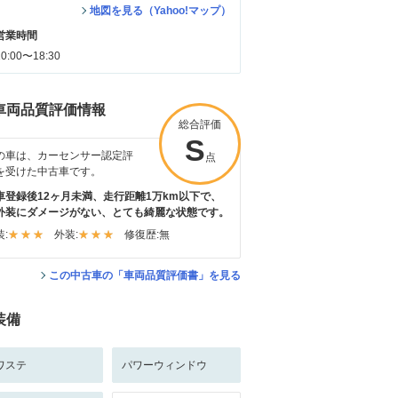
地図を見る（Yahoo!マップ）
営業時間
10:00〜18:30
車両品質評価情報
総合評価
S
の車は、カーセンサー認定評
点
を受けた中古車です。
車登録後12ヶ月未満、走行距離1万km以下で、
外装にダメージがない、とても綺麗な状態です。
:
外装:
修復歴:
無
この中古車の「車両品質評価書」を見る
装備
ワステ
パワーウィンドウ