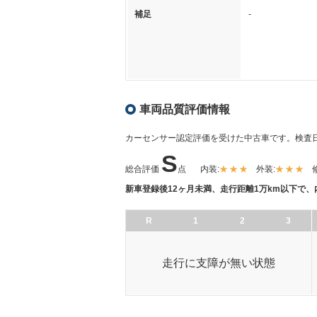
補足
-
車両品質評価情報
カーセンサー認定評価を受けた中古車です。
検査日
S
総合評価
点
内装:
外装:
新車登録後12ヶ月未満、走行距離1万km以下で
R
1
2
3
走行に支障が無い状態