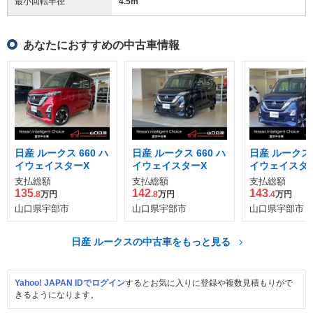
最小回転半径
4.5
m
あなたにおすすめの中古車情報
日産 ルークス 660 ハ
日産 ルークス 660 ハ
日産 ルークス 
イウェイスターX
イウェイスターX
イウェイスタ
ーボ
支払総額
支払総額
支払総額
135
142
143
.8
万円
.8
万円
.4
万円
山口県宇部市
山口県宇部市
山口県宇部市
日産 ルークスの中古車をもっと見る
Yahoo! JAPAN IDでログイン
するとお気に入りに登録や複数見積もりがで
きるようになります。