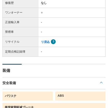
修復歴
なし
ワンオーナー
○
正規輸入車
-
禁煙車
-
リサイクル
リ済込
定期点検記録簿
-
装備
安全装備
ABS
パワステ
衝突被害軽減ブレーキ