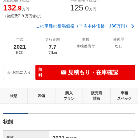
132
125
.9
.0
万円
万円
（諸経費7 .9 万円含む）
この車種の相場価格（平均本体価格：136万円）
年式
走行距離
車検
修復歴
2021
7.7
車検整備付
なし
(R3)
万km
無
見積もり・在庫確認
料
購入
販売店
車種
状態
装備
プラン
情報
スペック
状態
2021
年式