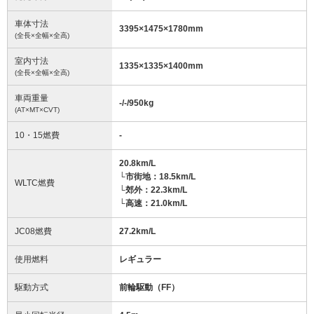
車体寸法
3395
×
1475
×
1780
mm
(全長×全幅×全高)
室内寸法
1335
×
1335
×
1400
mm
(全長×全幅×全高)
車両重量
-/-/950
kg
(AT×MT×CVT)
10・15燃費
-
20.8km/L
└市街地：18.5km/L
WLTC燃費
└郊外：22.3km/L
└高速：21.0km/L
JC08燃費
27.2km/L
使用燃料
レギュラー
駆動方式
前輪駆動（FF）