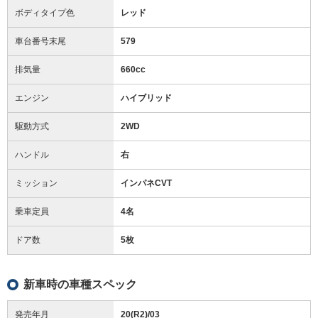
ボディタイプ色
レッド
車台番号末尾
579
排気量
660cc
エンジン
ハイブリッド
駆動方式
2WD
ハンドル
右
ミッション
インパネCVT
乗車定員
4名
ドア数
5枚
新車時の車種スペック
発売年月
20(R2)/03