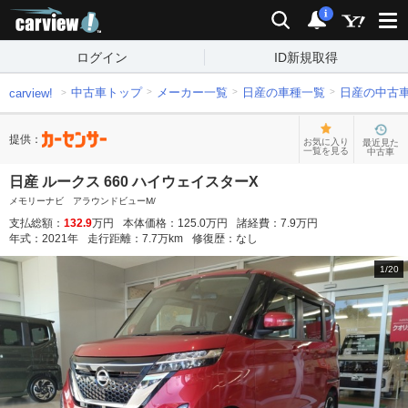
carview!
検索
通知
i
ログイン
ID新規取得
中古車トップ
メーカー一覧
日産の車種一覧
日産の中古
carview!
提供：
お気に入り
最近見た
一覧を見る
中古車
日産 ルークス 660 ハイウェイスターX
メモリーナビ アラウンドビューM/
支払総額：
132.9
万円
本体価格：
125.0
万円
諸経費：
7.9
万円
年式：
2021
年
走行距離：
7.7
万km
修復歴：
なし
1
/
20