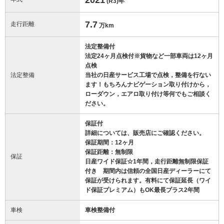
(R3)
年
7.7
走行距離
万km
法定整備付
法定24ヶ月点検付※貨物など一部車両は12ヶ月
点検
法定整備
当社の日産サービス工場で点検，整備を行ない
ます！もちろんナビゲーション取り付けから，
ローダウン，エアロ取り付け等何でもご相談く
ださい。
保証付
詳細については、販売店にご確認ください。
保証期間：12ヶ月
保証距離：無制限
保証
日産ワイド保証☆1年間，走行距離無制限保証
付き 期間内は信頼の全国日産ディーラーにて
保証が受けられます。有料にて保証延長（ワイ
ド保証プレミアム）もOK最長プラス2年間
車検
車検整備付