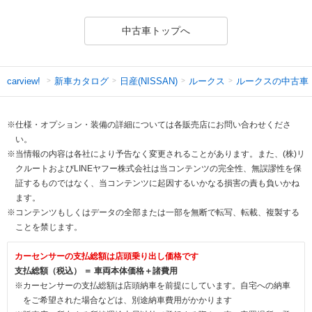
中古車トップへ
新車カタログ
日産(NISSAN)
ルークス
ルークスの中古車
carview!
※仕様・オプション・装備の詳細については各販売店にお問い合わせくださ
い。
※当情報の内容は各社により予告なく変更されることがあります。また、(株)リ
クルートおよびLINEヤフー株式会社は当コンテンツの完全性、無誤謬性を保
証するものではなく、当コンテンツに起因するいかなる損害の責も負いかね
ます。
※コンテンツもしくはデータの全部または一部を無断で転写、転載、複製する
ことを禁じます。
カーセンサーの支払総額は店頭乗り出し価格です
支払総額（税込） ＝ 車両本体価格＋諸費用
※カーセンサーの支払総額は店頭納車を前提にしています。自宅への納車
をご希望された場合などは、別途納車費用がかかります