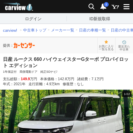
carview!
検索
通知
i
ログイン
ID新規取得
中古車トップ
メーカー一覧
日産の車種一覧
日産の中古
carview!
提供：
お気に入り
最近見た
一覧を見る
中古車
日産 ルークス 660 ハイウェイスターGターボ プロパイロッ
ト エディション
1年保証付 両側電動ドア 純正SDナビ/
支払総額：
149.9
万円
本体価格：
142.8
万円
諸経費：
7.1
万円
年式：
2021
年
走行距離：
4.9
万km
修復歴：
なし
1
/
22