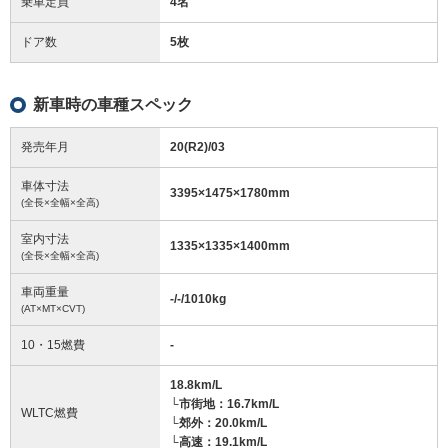
乗車定員
4名
ドア数
5枚
新車時の車種スペック
発売年月
20(R2)/03
車体寸法
3395
×
1475
×
1780
mm
(全長×全幅×全高)
室内寸法
1335
×
1335
×
1400
mm
(全長×全幅×全高)
車両重量
-/-/1010
kg
(AT×MT×CVT)
10・15燃費
-
18.8km/L
└市街地：16.7km/L
WLTC燃費
└郊外：20.0km/L
└高速：19.1km/L