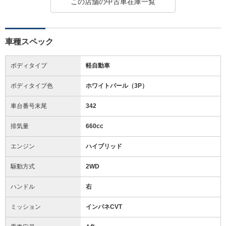
この店舗の中古車在庫一覧
車種スペック
ボディタイプ
軽自動車
ボディタイプ色
ホワイトパール（3P）
車台番号末尾
342
排気量
660cc
エンジン
ハイブリッド
駆動方式
2WD
ハンドル
右
ミッション
インパネCVT