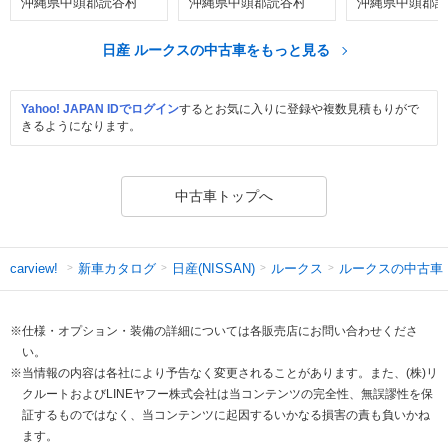
沖縄県中頭郡読谷村
沖縄県中頭郡読谷村
沖縄県中頭郡読
日産 ルークスの中古車をもっと見る
Yahoo! JAPAN IDでログイン
するとお気に入りに登録や複数見積もりがで
きるようになります。
中古車トップへ
新車カタログ
日産(NISSAN)
ルークス
ルークスの中古車
carview!
※仕様・オプション・装備の詳細については各販売店にお問い合わせくださ
い。
※当情報の内容は各社により予告なく変更されることがあります。また、(株)リ
クルートおよびLINEヤフー株式会社は当コンテンツの完全性、無誤謬性を保
証するものではなく、当コンテンツに起因するいかなる損害の責も負いかね
ます。