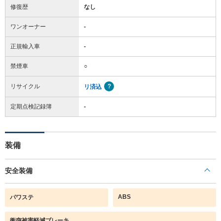
修復歴
なし
ワンオーナー
-
正規輸入車
-
禁煙車
○
リサイクル
リ済込
定期点検記録簿
-
装備
安全装備
ABS
パワステ
衝突被害軽減ブレーキ