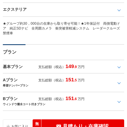
エクステリア
★グループ約30，000台の在庫から取り寄せ可能！★1年保証付 両側電動ド
ア 純正SDナビ 全周囲カメラ 衝突被害軽減システム レーダークルーズ
禁煙車
プラン
149
基本プラン
支払総額（税込）
.9
万円
151
Aプラン
支払総額（税込）
.5
万円
希望ナンバープラン
151
Bプラン
支払総額（税込）
.6
万円
ウィンドウ撥水コート付きプラン
無
見積もり・在庫確認