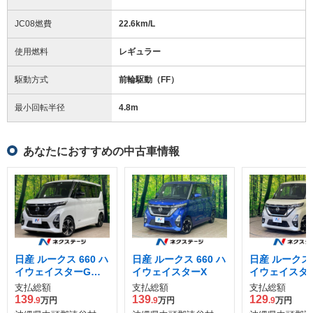
JC08燃費
22.6km/L
使用燃料
レギュラー
駆動方式
前輪駆動（FF）
最小回転半径
4.8
m
あなたにおすすめの中古車情報
日産 ルークス 660 ハ
日産 ルークス 660 ハ
日産 ルークス 
イウェイスターGタ
イウェイスターX
イウェイスター
ーボ アーバンクロム
ロパイロット 
支払総額
支払総額
支払総額
ション
139
139
129
.9
万円
.9
万円
.9
万円