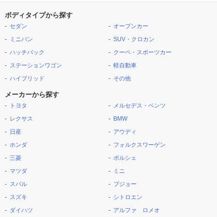
ボディタイプから探す
セダン
オープンカー
ミニバン
SUV・クロカン
ハッチバック
クーペ・スポーツカー
ステーションワゴン
軽自動車
ハイブリッド
その他
メーカーから探す
トヨタ
メルセデス・ベンツ
レクサス
BMW
日産
アウディ
ホンダ
フォルクスワーゲン
三菱
ポルシェ
マツダ
ミニ
スバル
プジョー
スズキ
シトロエン
ダイハツ
アルファ ロメオ