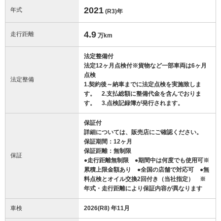
2021
年式
(R3)
年
4.9
走行距離
万km
法定整備付
法定12ヶ月点検付※貨物など一部車両は6ヶ月
点検
法定整備
1.契約後～納車までに法定点検を実施致しま
す。 2.支払総額に整備代金を含んでおりま
す。 3.点検記録簿が発行されます。
保証付
詳細については、販売店にご確認ください。
保証期間：12ヶ月
保証距離：無制限
保証
●走行距離無制限 ●期間中は何度でも使用可※
累積上限金額あり ●全国の店舗で対応可 ●無
料点検とオイル交換2回付き（当社指定） ※
年式・走行距離により保証内容が異なります
車検
2026(R8) 年11月