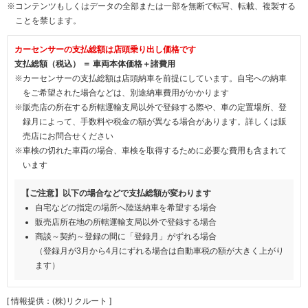
※コンテンツもしくはデータの全部または一部を無断で転写、転載、複製する
ことを禁じます。
カーセンサーの支払総額は店頭乗り出し価格です
支払総額（税込） ＝ 車両本体価格＋諸費用
※カーセンサーの支払総額は店頭納車を前提にしています。自宅への納車
をご希望された場合などは、別途納車費用がかかります
※販売店の所在する所轄運輸支局以外で登録する際や、車の定置場所、登
録月によって、手数料や税金の額が異なる場合があります。詳しくは販
売店にお問合せください
※車検の切れた車両の場合、車検を取得するために必要な費用も含まれて
います
【ご注意】以下の場合などで支払総額が変わります
自宅などの指定の場所へ陸送納車を希望する場合
販売店所在地の所轄運輸支局以外で登録する場合
商談～契約～登録の間に「登録月」がずれる場合
（登録月が3月から4月にずれる場合は自動車税の額が大きく上がり
ます）
[ 情報提供：(株)リクルート ]