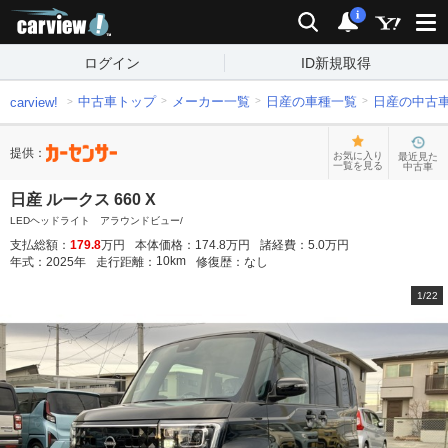
carview!
検索
通知
i
ログイン
ID新規取得
中古車トップ
メーカー一覧
日産の車種一覧
日産の中古
carview!
提供：
お気に入り
最近見た
一覧を見る
中古車
日産 ルークス 660 X
LEDヘッドライト アラウンドビュー/
支払総額：
179.8
万円
本体価格：
174.8
万円
諸経費：
5.0
万円
10
km
年式：
2025
年
走行距離：
修復歴：
なし
1
/
22