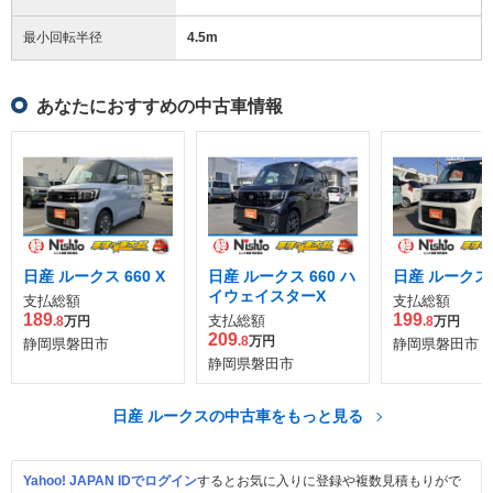
最小回転半径
4.5
m
あなたにおすすめの中古車情報
日産 ルークス 660 X
日産 ルークス 660 ハ
日産 ルークス 6
イウェイスターX
支払総額
支払総額
189
199
支払総額
.8
万円
.8
万円
209
.8
万円
静岡県磐田市
静岡県磐田市
静岡県磐田市
日産 ルークスの中古車をもっと見る
Yahoo! JAPAN IDでログイン
するとお気に入りに登録や複数見積もりがで