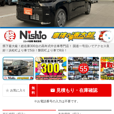
県下最大級！総在庫300台の高年式中古車専門店！ 国道一号沿いでアクセス良
好！浜松ICより車で5分！磐田ICより車で8分！
無
見積もり・在庫確認
料
※お電話番号の入力は不要です。
支払総額（税込）
本体価格（税込）