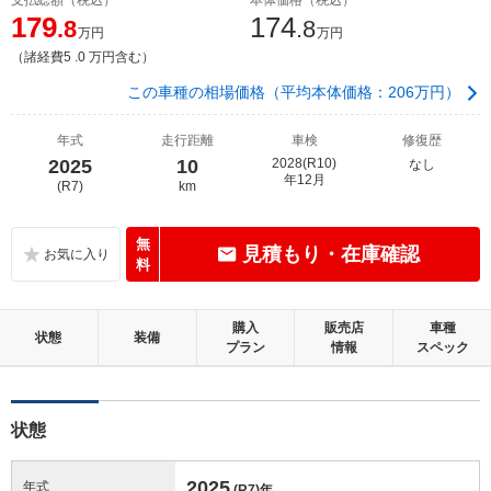
179
174
.8
.8
万円
万円
（諸経費5 .0 万円含む）
この車種の相場価格（平均本体価格：206万円）
年式
走行距離
車検
修復歴
2025
10
2028(R10)
なし
年12月
(R7)
km
無
見積もり・在庫確認
料
購入
販売店
車種
状態
装備
プラン
情報
スペック
状態
2025
年式
(R7)
年