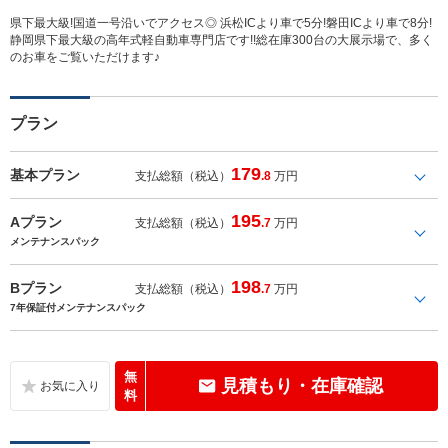
県下最大級!国道一号沿いでアクセス◎ 浜松ICより車で5分!磐田ICより車で8分!
静岡県下最大級の高年式軽自動車専門店です!!総在庫300台の大展示場で、多く
のお車をご覧いただけます♪
プラン
179
基本プラン
支払総額（税込）
.8
万円
195
Aプラン
支払総額（税込）
.7
万円
メンテナンスパック
198
Bプラン
支払総額（税込）
.7
万円
7年保証付メンテナンスパック
無
見積もり・在庫確認
料