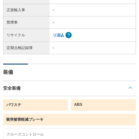
正規輸入車
-
禁煙車
-
リサイクル
リ済込
定期点検記録簿
-
装備
安全装備
ABS
パワステ
衝突被害軽減ブレーキ
クルーズコントロール