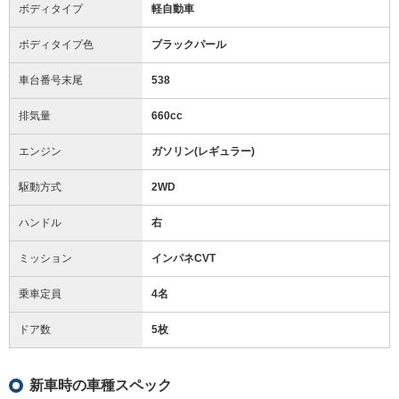
ボディタイプ
軽自動車
ボディタイプ色
ブラックパール
車台番号末尾
538
排気量
660cc
エンジン
ガソリン(レギュラー)
駆動方式
2WD
ハンドル
右
ミッション
インパネCVT
乗車定員
4名
ドア数
5枚
新車時の車種スペック