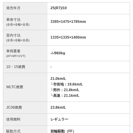
発売年月
25(R7)/10
車体寸法
3395
×
1475
×
1785
mm
(全長×全幅×全高)
室内寸法
1335
×
1335
×
1400
mm
(全長×全幅×全高)
車両重量
-/-/960
kg
(AT×MT×CVT)
10・15燃費
-
21.0km/L
└市街地：19.6km/L
WLTC燃費
└郊外：21.8km/L
└高速：21.1km/L
JC08燃費
23.8km/L
使用燃料
レギュラー
駆動方式
前輪駆動（FF）