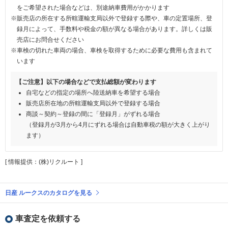
をご希望された場合などは、別途納車費用がかかります
※販売店の所在する所轄運輸支局以外で登録する際や、車の定置場所、登
録月によって、手数料や税金の額が異なる場合があります。詳しくは販
売店にお問合せください
※車検の切れた車両の場合、車検を取得するために必要な費用も含まれて
います
【ご注意】以下の場合などで支払総額が変わります
自宅などの指定の場所へ陸送納車を希望する場合
販売店所在地の所轄運輸支局以外で登録する場合
商談～契約～登録の間に「登録月」がずれる場合
（登録月が3月から4月にずれる場合は自動車税の額が大きく上がり
ます）
[ 情報提供：(株)リクルート ]
日産 ルークスのカタログを見る
車査定を依頼する