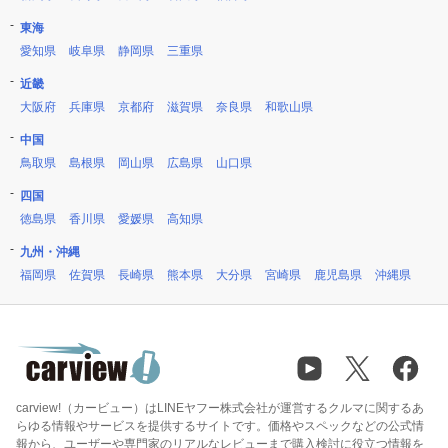
東海
愛知県
岐阜県
静岡県
三重県
近畿
大阪府
兵庫県
京都府
滋賀県
奈良県
和歌山県
中国
鳥取県
島根県
岡山県
広島県
山口県
四国
徳島県
香川県
愛媛県
高知県
九州・沖縄
福岡県
佐賀県
長崎県
熊本県
大分県
宮崎県
鹿児島県
沖縄県
carview!（カービュー）はLINEヤフー株式会社が運営するクルマに関するあ
らゆる情報やサービスを提供するサイトです。価格やスペックなどの公式情
報から、ユーザーや専門家のリアルなレビューまで購入検討に役立つ情報を