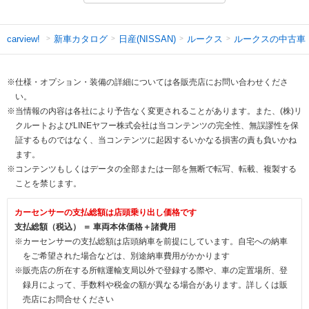
新車カタログ
日産(NISSAN)
ルークス
ルークスの中古車
carview!
※仕様・オプション・装備の詳細については各販売店にお問い合わせくださ
い。
※当情報の内容は各社により予告なく変更されることがあります。また、(株)リ
クルートおよびLINEヤフー株式会社は当コンテンツの完全性、無誤謬性を保
証するものではなく、当コンテンツに起因するいかなる損害の責も負いかね
ます。
※コンテンツもしくはデータの全部または一部を無断で転写、転載、複製する
ことを禁じます。
カーセンサーの支払総額は店頭乗り出し価格です
支払総額（税込） ＝ 車両本体価格＋諸費用
※カーセンサーの支払総額は店頭納車を前提にしています。自宅への納車
をご希望された場合などは、別途納車費用がかかります
※販売店の所在する所轄運輸支局以外で登録する際や、車の定置場所、登
録月によって、手数料や税金の額が異なる場合があります。詳しくは販
売店にお問合せください