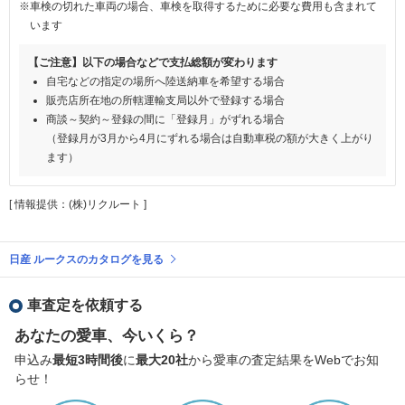
※車検の切れた車両の場合、車検を取得するために必要な費用も含まれて
います
【ご注意】以下の場合などで支払総額が変わります
自宅などの指定の場所へ陸送納車を希望する場合
販売店所在地の所轄運輸支局以外で登録する場合
商談～契約～登録の間に「登録月」がずれる場合
（登録月が3月から4月にずれる場合は自動車税の額が大きく上がり
ます）
[ 情報提供：(株)リクルート ]
日産 ルークスのカタログを見る
車査定を依頼する
あなたの愛車、今いくら？
申込み
最短3時間後
に
最大20社
から愛車の査定結果をWebでお知
らせ！