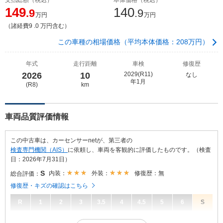
149
140
.9
.9
万円
万円
（諸経費9 .0 万円含む）
この車種の相場価格（平均本体価格：208万円）
年式
走行距離
車検
修復歴
2026
10
2029(R11)
なし
年1月
(R8)
km
車両品質評価情報
この中古車は、カーセンサーnetが、第三者の
検査専門機関（AIS）
に依頼し、車両を客観的に評価したものです。（検査
日：2026年7月31日）
S
内装：
外装：
修復歴：無
総合評価：
修復歴・キズの確認はこちら
R
1
2
3
3.5
4
4.5
5
6
S
S
総合評価：