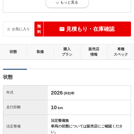
もっと見る
新車登録後12ヶ月未満、走行距離1万km以下で、内外装にダメージがな
い、とても綺麗な状態です。
内装：
無
見積もり・在庫確認
無キズ、もしくは傷みや汚れなどがほぼない、とても綺麗な状態です。
料
外装：
購入
販売店
車種
無キズ、もしくはキズやヘコミなどがほぼない、とても綺麗な状態で
状態
装備
プラン
情報
スペック
す。
修復歴：無
状態
この中古車の「車両品質評価書」を見る
2026
年式
(R8)
年
10
走行距離
km
法定整備無
法定整備
車両の状態については販売店にご確認くださ
い。