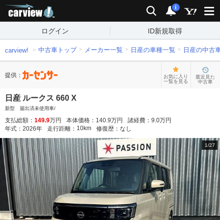
carview!
検索
通知
i
ログイン
ID新規取得
中古車トップ
メーカー一覧
日産の車種一覧
日産の中古
carview!
提供：
お気に入り
最近見た
一覧を見る
中古車
日産 ルークス 660 X
新型 届出済未使用車/
支払総額：
149.9
万円
本体価格：
140.9
万円
諸経費：
9.0
万円
10
km
年式：
2026
年
走行距離：
修復歴：
なし
1
/
27