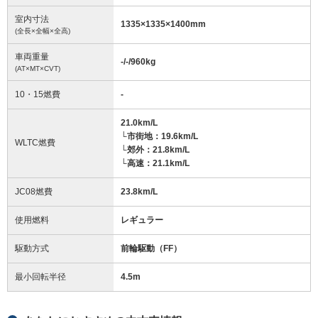
室内寸法
1335
×
1335
×
1400
mm
(全長×全幅×全高)
車両重量
-/-/960
kg
(AT×MT×CVT)
10・15燃費
-
21.0km/L
└市街地：19.6km/L
WLTC燃費
└郊外：21.8km/L
└高速：21.1km/L
JC08燃費
23.8km/L
使用燃料
レギュラー
駆動方式
前輪駆動（FF）
最小回転半径
4.5
m