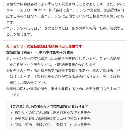
※当情報の内容は各社により予告なく変更されることがあります。また、(株)リ
クルートおよびLINEヤフー株式会社は当コンテンツの完全性、無誤謬性を保
証するものではなく、当コンテンツに起因するいかなる損害の責も負いかね
ます。
※コンテンツもしくはデータの全部または一部を無断で転写、転載、複製する
ことを禁じます。
カーセンサーの支払総額は店頭乗り出し価格です
支払総額（税込） ＝ 車両本体価格＋諸費用
※カーセンサーの支払総額は店頭納車を前提にしています。自宅への納車
をご希望された場合などは、別途納車費用がかかります
※販売店の所在する所轄運輸支局以外で登録する際や、車の定置場所、登
録月によって、手数料や税金の額が異なる場合があります。詳しくは販
売店にお問合せください
※車検の切れた車両の場合、車検を取得するために必要な費用も含まれて
います
【ご注意】以下の場合などで支払総額が変わります
自宅などの指定の場所へ陸送納車を希望する場合
販売店所在地の所轄運輸支局以外で登録する場合
商談～契約～登録の間に「登録月」がずれる場合