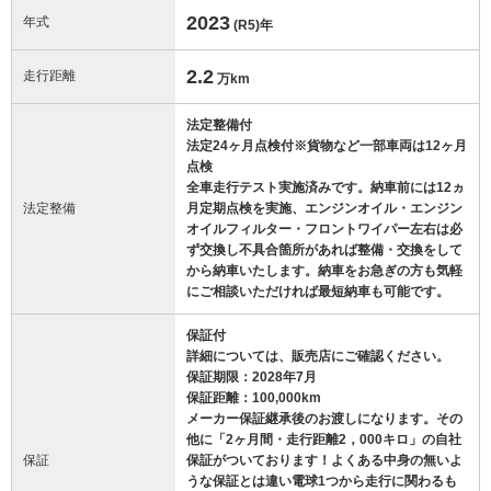
2023
年式
(R5)
年
2.2
走行距離
万km
法定整備付
法定24ヶ月点検付※貨物など一部車両は12ヶ月
点検
全車走行テスト実施済みです。納車前には12ヵ
法定整備
月定期点検を実施、エンジンオイル・エンジン
オイルフィルター・フロントワイパー左右は必
ず交換し不具合箇所があれば整備・交換をして
から納車いたします。納車をお急ぎの方も気軽
にご相談いただければ最短納車も可能です。
保証付
詳細については、販売店にご確認ください。
保証期限：2028年7月
保証距離：100,000km
メーカー保証継承後のお渡しになります。その
他に「2ヶ月間・走行距離2，000キロ」の自社
保証
保証がついております！よくある中身の無いよ
うな保証とは違い電球1つから走行に関わるも