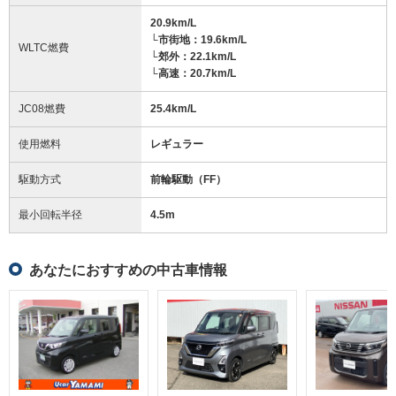
20.9km/L
└市街地：19.6km/L
WLTC燃費
└郊外：22.1km/L
└高速：20.7km/L
JC08燃費
25.4km/L
使用燃料
レギュラー
駆動方式
前輪駆動（FF）
最小回転半径
4.5
m
あなたにおすすめの中古車情報