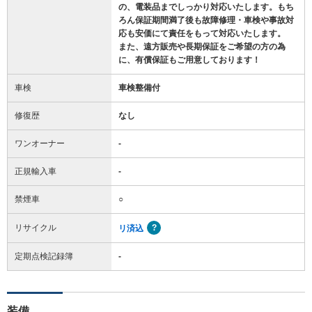
の、電装品までしっかり対応いたします。もち
ろん保証期間満了後も故障修理・車検や事故対
応も安価にて責任をもって対応いたします。
また、遠方販売や長期保証をご希望の方の為
に、有償保証もご用意しております！
車検
車検整備付
修復歴
なし
ワンオーナー
-
正規輸入車
-
禁煙車
○
リサイクル
リ済込
定期点検記録簿
-
装備