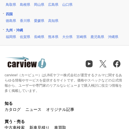
鳥取県
島根県
岡山県
広島県
山口県
四国
徳島県
香川県
愛媛県
高知県
九州・沖縄
福岡県
佐賀県
長崎県
熊本県
大分県
宮崎県
鹿児島県
沖縄県
carview!（カービュー）はLINEヤフー株式会社が運営するクルマに関するあ
らゆる情報やサービスを提供するサイトです。価格やスペックなどの公式情
報から、ユーザーや専門家のリアルなレビューまで購入検討に役立つ情報を
多く掲載しています。
知る
カタログ
ニュース
オリジナル記事
買う・売る
中古車検索
新車見積り
車買取