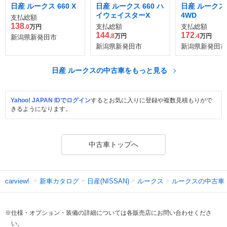
日産 ルークス 660 X
日産 ルークス 660 ハ
日産 ルークス 6
イウェイスターX
4WD
支払総額
138
支払総額
支払総額
.0
万円
144
172
.8
万円
.4
万円
新潟県新発田市
新潟県新発田市
新潟県新発田市
日産 ルークスの中古車をもっと見る
Yahoo! JAPAN IDでログイン
するとお気に入りに登録や複数見積もりがで
きるようになります。
中古車トップへ
新車カタログ
日産(NISSAN)
ルークス
ルークスの中古車
carview!
※仕様・オプション・装備の詳細については各販売店にお問い合わせくださ
い。