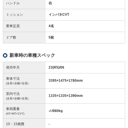
ハンドル
右
ミッション
インパネCVT
乗車定員
4名
ドア数
5枚
新車時の車種スペック
発売年月
23(R5)/06
車体寸法
3395
×
1475
×
1780
mm
(全長×全幅×全高)
室内寸法
1335
×
1335
×
1390
mm
(全長×全幅×全高)
車両重量
-/-/980
kg
(AT×MT×CVT)
10・15燃費
-