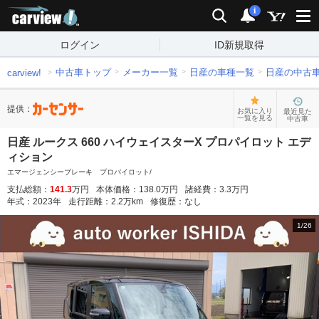
carview!
検索
通知
i
ログイン
ID新規取得
中古車トップ
メーカー一覧
日産の車種一覧
日産の中古
carview!
提供：
お気に入り
最近見た
一覧を見る
中古車
日産 ルークス 660 ハイウェイスターX プロパイロット エデ
ィション
エマージェンシーブレーキ プロパイロット/
支払総額：
141.3
万円
本体価格：
138.0
万円
諸経費：
3.3
万円
年式：
2023
年
走行距離：
2.2
万km
修復歴：
なし
1
/
26