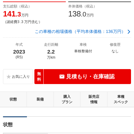
支払総額（税込）
本体価格（税込）
141
138
.3
.0
万円
万円
（諸経費3 .3 万円含む）
この車種の相場価格（平均本体価格：136万円）
年式
走行距離
車検
修復歴
2023
2.2
車検整備付
なし
(R5)
万km
無
見積もり・在庫確認
料
購入
販売店
車種
状態
装備
プラン
情報
スペック
状態