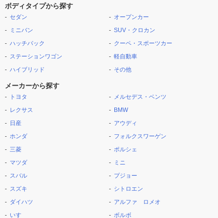
ボディタイプから探す
セダン
オープンカー
ミニバン
SUV・クロカン
ハッチバック
クーペ・スポーツカー
ステーションワゴン
軽自動車
ハイブリッド
その他
メーカーから探す
トヨタ
メルセデス・ベンツ
レクサス
BMW
日産
アウディ
ホンダ
フォルクスワーゲン
三菱
ポルシェ
マツダ
ミニ
スバル
プジョー
スズキ
シトロエン
ダイハツ
アルファ ロメオ
いすゞ
ボルボ