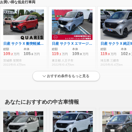
お買い得な低走行車両
日産 サクラ X 衝突軽減ブレーキ
日産 サクラ X エマージェンシーブレーキ(踏み間違い防止
総額
本体
総額
本体
総額
本体
109
105
119
109
119
102
.2
万円
.6
万円
.1
万円
.8
万円
.8
万円
.9
茨城県 笠間市
東京都 八王子市
埼玉県 三郷市
2022年/0.4万km
2022年/0.4万km
2025年/0.4万km
おすすめ条件をもっと見る
状態が良い低走行車両
あなたにおすすめの中古車情報
日産 サクラ X エマージェンシーブレーキ(踏み間違い防止
日産 サクラ X ドライブレコーダー・ニッサンコネクトナビ
総額
本体
総額
本体
総額
本体
119
109
122
115
122
115
.1
万円
.8
万円
.0
万円
.5
万円
.7
万円
.0