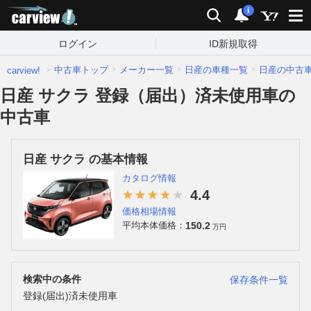
carview!
検索
通知
i
ログイン
ID新規取得
中古車トップ
メーカー一覧
日産の車種一覧
日産の中古
carview!
日産 サクラ 登録（届出）済未使用車の
中古車
日産 サクラ の基本情報
カタログ情報
4.4
価格相場情報
150.2
平均本体価格：
万円
検索中の条件
保存条件一覧
登録(届出)済未使用車