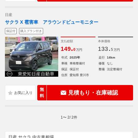
日産
サクラ X 雹害車 アラウンドビューモニター
保証付
購入プラン付き
支払総額
本体価格
.
.
149
133
0
5
万円
万円
年式
2025年
走行
14km
車検
車検整備付
修復
なし
保証
保証付
整備
法定整備付
住所
愛知県 豊川市
無
見積もり・在庫確認
料
1
〜
2
/
2
件
日産 サクラ 中古車相場