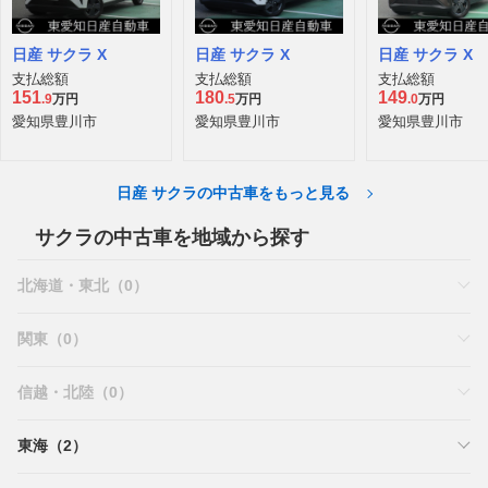
東京都 八王子市
神奈川県 相模原市中央区
茨城県 つくば市
2022年/0.4万km
2022年/0.7万km
2023年/0.9万km
日産 サクラ X
日産 サクラ X
日産 サクラ X
支払総額
支払総額
支払総額
151
180
149
.9
万円
.5
万円
.0
万円
愛知県豊川市
愛知県豊川市
愛知県豊川市
日産 サクラの中古車をもっと見る
サクラの中古車を地域から探す
北海道・東北（0）
関東（0）
信越・北陸（0）
東海（2）