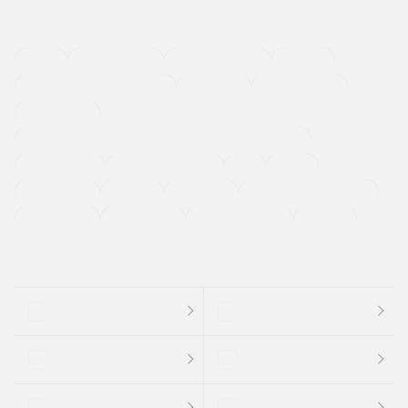
４ＷＤ
定期点検記録簿
ワンオーナーカー
福祉車両
メーカー系販売店取り扱い車
修復歴無し
アルミホイール
寒冷地仕様車
過給機設定モデル（ターボ・スーパーチャージャーなど)
ETC
CDプレーヤー
カーナビゲーション
禁煙車
法定整備付き
保証付き
エアバッグ
ディスチャージドランプ
支払総顔あり
クーポンあり
車両品質評価書付
新着車両