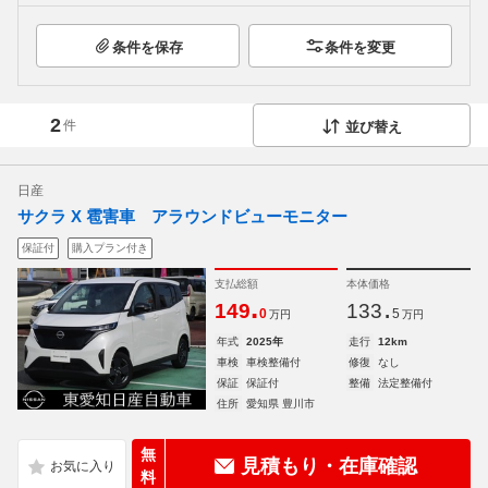
条件を保存
条件を変更
2
件
並び替え
日産
サクラ X 雹害車 アラウンドビューモニター
保証付
購入プラン付き
支払総額
本体価格
.
.
149
133
0
5
万円
万円
年式
2025年
走行
12km
車検
車検整備付
修復
なし
保証
保証付
整備
法定整備付
住所
愛知県 豊川市
無
見積もり・在庫確認
料