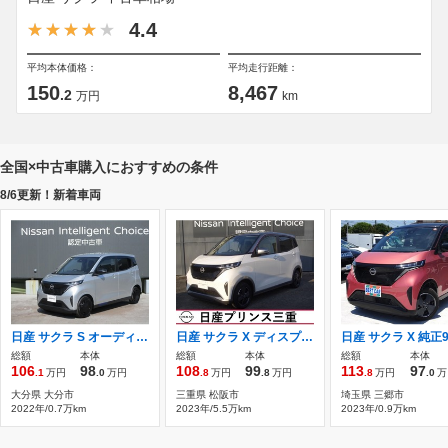
4.4
平均本体価格：
平均走行距離：
150
8,467
.2
万円
km
全国×中古車購入におすすめの条件
8/6更新！新着車両
日産 サクラ S オーディオレス
日産 サクラ X ディスプレイオーディオ 全周囲カメラ
総額
本体
総額
本体
総額
本体
106
98
108
99
113
97
.1
万円
.0
万円
.8
万円
.8
万円
.8
万円
.0
万
大分県 大分市
三重県 松阪市
埼玉県 三郷市
2022年/0.7万km
2023年/5.5万km
2023年/0.9万km