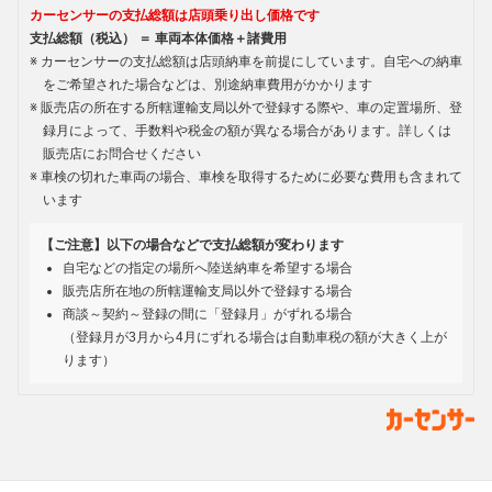
カーセンサーの支払総額は店頭乗り出し価格です
支払総額（税込） ＝ 車両本体価格＋諸費用
カーセンサーの支払総額は店頭納車を前提にしています。自宅への納車
をご希望された場合などは、別途納車費用がかかります
販売店の所在する所轄運輸支局以外で登録する際や、車の定置場所、登
録月によって、手数料や税金の額が異なる場合があります。詳しくは
販売店にお問合せください
車検の切れた車両の場合、車検を取得するために必要な費用も含まれて
います
【ご注意】以下の場合などで支払総額が変わります
自宅などの指定の場所へ陸送納車を希望する場合
販売店所在地の所轄運輸支局以外で登録する場合
商談～契約～登録の間に「登録月」がずれる場合
（登録月が3月から4月にずれる場合は自動車税の額が大きく上が
ります）